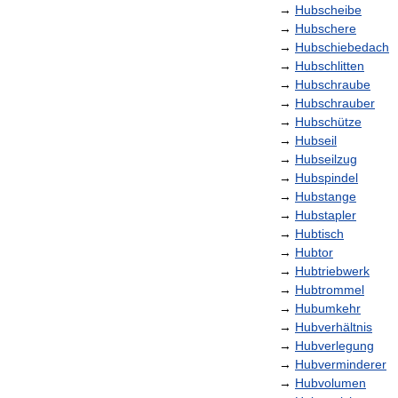
→
Hubscheibe
→
Hubschere
→
Hubschiebedach
→
Hubschlitten
→
Hubschraube
→
Hubschrauber
→
Hubschütze
→
Hubseil
→
Hubseilzug
→
Hubspindel
→
Hubstange
→
Hubstapler
→
Hubtisch
→
Hubtor
→
Hubtriebwerk
→
Hubtrommel
→
Hubumkehr
→
Hubverhältnis
→
Hubverlegung
→
Hubverminderer
→
Hubvolumen