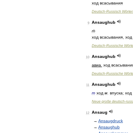
ход
всасывания
Deutsch
-
Russisch
Wörte
Ansaughub
9
ḿ
ход
всасывания
,
ход
Deutsch
-
Russische
Wört
Ansaughub
10
авиа
.
ход
всасывани
Deutsch
-
Russische
Wört
Ansaughub
11
m
ход
м
.
впуска
;
ход
Neue
große
deutsch
-
russ
Ansaug
12
→
Ansaugdruck
→
Ansaughub