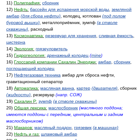
11)
Полиграфия:
сборник
12)
Нефть:
бассейн для испарения морской воды
,
земляной
амбар
(для сбора нефти)
, колодец, котлован
(под полом
буровой вышки)
, металлоприёмник, зумпф
(в стволе
скважины)
, расходный
13)
Космонавтика:
резервуар для хранения
,
сливная ёмкость
,
цистерна
14)
Экология:
грязеуловитель
15)
Гидрогеология:
дренажный колодец
(
mine
)
16)
Глоссарий компании Сахалин Энерджи:
амбар
,
сборник
,
поглощающий колодец
17)
Нефтегазовая техника
амбар для сброса нефти,
гравитационный сепаратор
18)
Автоматика:
масляная ванна
,
картер
(двигателя)
, сборник
(жидкости)
, резервуар
(напр. СОЖ)
19)
Сахалин Р:
зумпф
(в стволе скважины)
20)
Общая лексика:
маслосборник
(масляного поддона;
имеются поддоны с передним, центральным и задним
маслосборником)
21)
Макаров:
масляный поддон
,
грязевик
(в машинах)
22)
Нефть и газ:
шламовый амбар