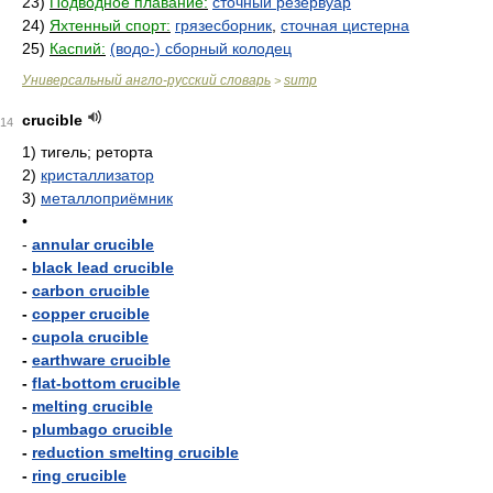
23)
Подводное плавание:
сточный резервуар
24)
Яхтенный спорт:
грязесборник
,
сточная цистерна
25)
Каспий:
(водо-) сборный колодец
Универсальный англо-русский словарь
sump
>
crucible
14
1)
тигель; реторта
2)
кристаллизатор
3)
металлоприёмник
•
-
annular crucible
-
black lead crucible
-
carbon crucible
-
copper crucible
-
cupola crucible
-
earthware crucible
-
flat-bottom crucible
-
melting crucible
-
plumbago crucible
-
reduction smelting crucible
-
ring crucible