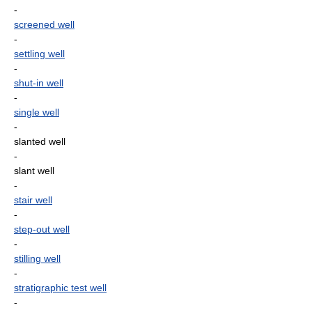
-
screened well
-
settling well
-
shut-in well
-
single well
-
slanted well
-
slant well
-
stair well
-
step-out well
-
stilling well
-
stratigraphic test well
-