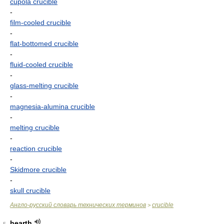
cupola crucible
-
film-cooled crucible
-
flat-bottomed crucible
-
fluid-cooled crucible
-
glass-melting crucible
-
magnesia-alumina crucible
-
melting crucible
-
reaction crucible
-
Skidmore crucible
-
skull crucible
Англо-русский словарь технических терминов
crucible
>
hearth