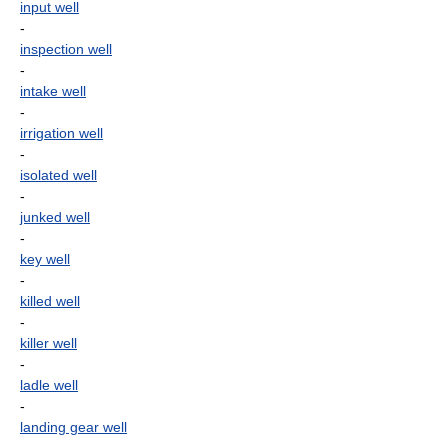
input well
-
inspection well
-
intake well
-
irrigation well
-
isolated well
-
junked well
-
key well
-
killed well
-
killer well
-
ladle well
-
landing gear well