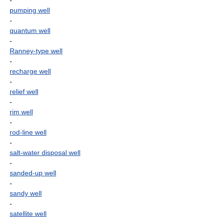
-
pumping well
-
quantum well
-
Ranney-type well
-
recharge well
-
relief well
-
rim well
-
rod-line well
-
salt-water disposal well
-
sanded-up well
-
sandy well
-
satellite well