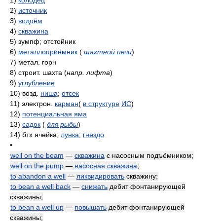
1)
колодец
2)
источник
3)
водоём
4)
скважина
5)
зумпф; отстойник
6)
металлоприёмник
(
шахтной печи
)
7)
метал. горн
8)
строит. шахта
(
напр. лифта
)
9)
углубление
10)
возд.
ниша
;
отсек
11)
электрон.
карман
(
в структуре
ИС
)
12)
потенциальная яма
13)
садок
(
для рыбы
)
14)
бтх ячейка;
лунка
;
гнездо
•
well on the beam
—
скважина
с насосным подъёмником;
well on the pump
—
насосная скважина
;
to abandon a well
—
ликвидировать
скважину;
to bean a well back
—
снижать
дебит фонтанирующей
скважины;
to bean a well up
—
повышать
дебит фонтанирующей
скважины;