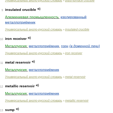
Универсальный англо-русский словарь
blast-furnace crucible
>
insulated crucible
9
Алюминиевая промышленность:
изолированный
металлоприёмник
Универсальный англо-русский словарь
insulated crucible
>
iron receiver
10
Металлургия:
металлоприёмник
,
горн
(в доменной печи)
Универсальный англо-русский словарь
iron receiver
>
metal reservoir
11
Металлургия:
металлоприёмник
Универсальный англо-русский словарь
metal reservoir
>
metallic reservoir
12
Металлургия:
металлоприёмник
Универсальный англо-русский словарь
metallic reservoir
>
sump
13