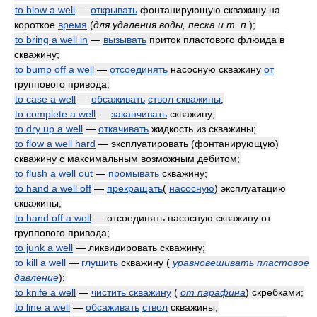
to blow a well
—
открывать
фонтанирующую скважину на
короткое
время
(
для удаления воды, песка и т. п.
)
;
to bring a well in
—
вызывать
приток пластового флюида в
скважину;
to bump off a well
—
отсоединять
насосную скважину
от
группового привода;
to case a well
—
обсаживать
ствол скважины
;
to complete a well
—
заканчивать
скважину;
to dry up a well
—
откачивать
жидкость из скважины;
to flow a well hard
— эксплуатировать (фонтанирующую)
скважину с максимальным возможным дебитом;
to flush a well out
—
промывать
скважину;
to hand a well off
—
прекращать
(
насосную
) эксплуатацию
скважины;
to hand off a well
— отсоединять насосную скважину от
группового привода;
to junk a well
— ликвидировать скважину;
to kill a well
—
глушить
скважину
(
уравновешивать пластовое
давление
)
;
to knife a well
—
чистить скважину
(
от парафина
)
скребками;
to line a well
—
обсаживать
ствол
скважины;