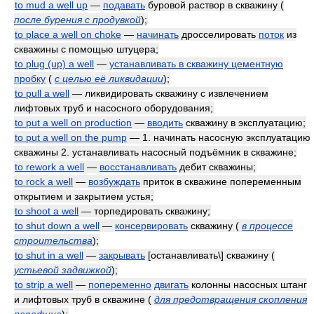
to mud a well up
—
подавать
буровой раствор в скважину
(
после бурения с продувкой
)
;
to place a well on choke
—
начинать
дросселировать
поток
из
скважины с помощью штуцера;
to plug (up) a well
—
устанавливать в скважину цементную
пробку
(
с целью её ликвидации
)
;
to pull a well
— ликвидировать скважину с извлечением
лифтовых труб и насосного оборудования;
to put a well on production
—
вводить
скважину в эксплуатацию;
to put a well on the pump
— 1. начинать насосную эксплуатацию
скважины 2. устанавливать насосный подъёмник в скважине;
to rework a well
—
восстанавливать
дебит скважины;
to rock a well
—
возбуждать
приток в скважине попеременным
открытием и закрытием устья;
to shoot a well
— торпедировать скважину;
to shut down a well
—
консервировать
скважину
(
в процессе
строительства
)
;
to shut in a well
—
закрывать
[останавливать\] скважину
(
устьевой задвижкой
)
;
to strip a well
—
попеременно
двигать
колонны насосных штанг
и лифтовых труб в скважине
(
для предотвращения скопления