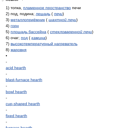
5
1)
топка,
пламенное пространство
печи
2)
под, подина;
лещадь
(
печи
)
3)
металлоприёмник
(
шахтной печи
)
4)
горн
5)
площадь бассейна
(
стекловаренной печи
)
6)
очаг;
под
(
камина
)
7)
высокотемпературный нагреватель
8)
жаровня
•
-
acid hearth
-
blast-furnace hearth
-
bowl hearth
-
cup-shaped hearth
-
fixed hearth
-
furnace hearth