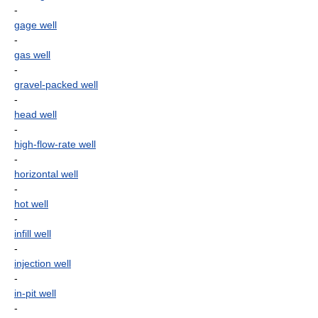
-
gage well
-
gas well
-
gravel-packed well
-
head well
-
high-flow-rate well
-
horizontal well
-
hot well
-
infill well
-
injection well
-
in-pit well
-