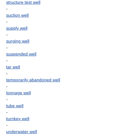
structure test well
-
suction well
-
supply well
-
surging well
-
suspended well
-
tar well
-
temporarily abandoned well
-
tonnage well
-
tube well
-
turnkey well
-
underwater well