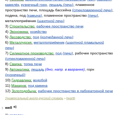
камелёк
,
кузнечный горн
,
лещадь
(печи)
, пламенное
пространство печи, площадь бассейна
(стекловаренной печи)
,
подина, под
(камина)
, пламенное пространство
(печи)
,
металлоприёмник
(шахтной печи)
3)
Строительство:
рабочее пространство печи
4)
Экономика:
хозяйство
5)
Лесоводство:
под
(колчеданной печи)
6)
Металлургия:
металлоприёмник
(шахтной плавильной
печи)
7)
Силикатное производство:
под
(печи)
, рабочее пространство
(стекловаренной печи)
8)
Сварка:
топка печи
9)
Автоматика:
лещадь
(дно, напр. в вагранке)
, горн
(кузнечный)
10)
Гидравлика:
водобой
11)
Макаров:
под камина
12)
Золотодобыча:
рабочее пространство в лабораторной печи
Универсальный англо-русский словарь
hearth
>
well
3