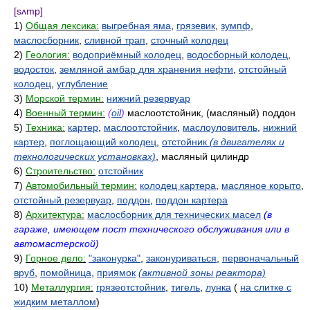
[sʌmp]
1)
Общая лексика:
выгребная яма
,
грязевик
,
зумпф
,
маслосборник
,
сливной трап
,
сточный колодец
2)
Геология:
водоприёмный колодец
,
водосборный колодец
,
водосток
,
земляной амбар для хранения нефти
,
отстойный
колодец
,
углубление
3)
Морской термин:
нижний резервуар
4)
Военный термин:
(
oil
)
маслоотстойник, (масляный) поддон
5)
Техника:
картер
,
маслоотстойник
,
маслоуловитель
,
нижний
картер
,
поглощающий колодец
,
отстойник
(в двигателях и
технологических установках)
, масляный цилиндр
6)
Строительство:
отстойник
7)
Автомобильный термин:
колодец картера
,
масляное корыто
,
отстойный резервуар
,
поддон
,
поддон картера
8)
Архитектура:
маслосборник для технических масел
(в
гараже, имеющем пост технического обслуживания или в
автомастерской)
9)
Горное дело:
"законурка"
,
законуриваться
,
первоначальный
вруб
,
помойница
,
приямок
(активной зоны реактора)
10)
Металлургия:
грязеотстойник
,
тигель
,
лунка
(
на слитке с
жидким металлом
)