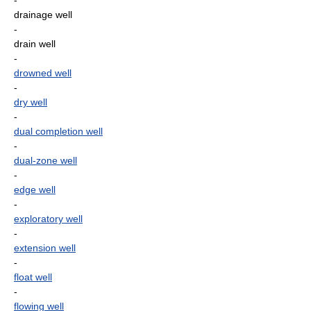
-
drainage well
-
drain well
-
drowned well
-
dry well
-
dual completion well
-
dual-zone well
-
edge well
-
exploratory well
-
extension well
-
float well
-
flowing well