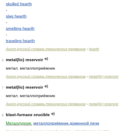
skulled hearth
-
slag hearth
-
smelting hearth
-
traveling hearth
Англо-русский словарь технических терминов
hearth
>
metal(lic) reservoir
6
метал. металлоприёмник
Англо-русский словарь технических терминов
metal(lic) reservoir
>
metal(lic) reservoir
7
метал. металлоприёмник
Англо-русский словарь технических терминов
metal(lic) reservoir
>
blast-furnace crucible
8
Металлургия:
металлоприёмник доменной печи