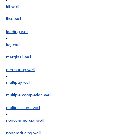
-
lift well
-
line well
-
loading well
-
log well
-
marginal well
-
measuring well
-
multipay well
-
multiple completion well
-
multiple-zone well
-
noncommercial well
-
nonproducing well