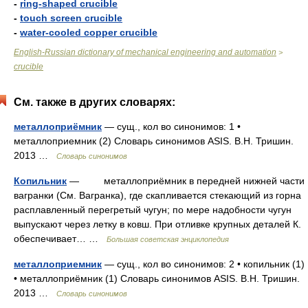
-
ring-shaped crucible
-
touch screen crucible
-
water-cooled copper crucible
English-Russian dictionary of mechanical engineering and automation
>
crucible
См. также в других словарях:
металлоприёмник
— сущ., кол во синонимов: 1 •
металлоприемник (2) Словарь синонимов ASIS. В.Н. Тришин.
2013 …
Словарь синонимов
Копильник
— металлоприёмник в передней нижней части
вагранки (См. Вагранка), где скапливается стекающий из горна
расплавленный перегретый чугун; по мере надобности чугун
выпускают через летку в ковш. При отливке крупных деталей К.
обеспечивает… …
Большая советская энциклопедия
металлоприемник
— сущ., кол во синонимов: 2 • копильник (1)
• металлоприёмник (1) Словарь синонимов ASIS. В.Н. Тришин.
2013 …
Словарь синонимов