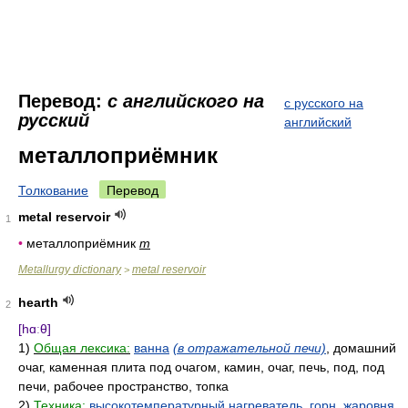
Перевод:
с английского на
с русского на
русский
английский
металлоприёмник
Толкование
Перевод
metal reservoir
1
•
металлоприёмник
m
Metallurgy dictionary
metal reservoir
>
hearth
2
[hɑːθ]
1)
Общая лексика:
ванна
(в отражательной печи)
, домашний
очаг, каменная плита под очагом, камин, очаг, печь, под, под
печи, рабочее пространство, топка
2)
Техника:
высокотемпературный нагреватель
,
горн
,
жаровня
,