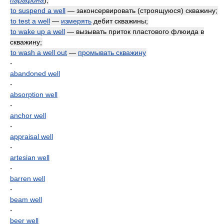
парафина
)
;
to suspend a well
— законсервировать (строящуюся) скважину;
to test a well
—
измерять
дебит скважины;
to wake up a well
— вызывать приток пластового флюида в
скважину;
to wash a well out
—
промывать скважину
-
abandoned well
-
absorption well
-
anchor well
-
appraisal well
-
artesian well
-
barren well
-
beam well
-
beer well