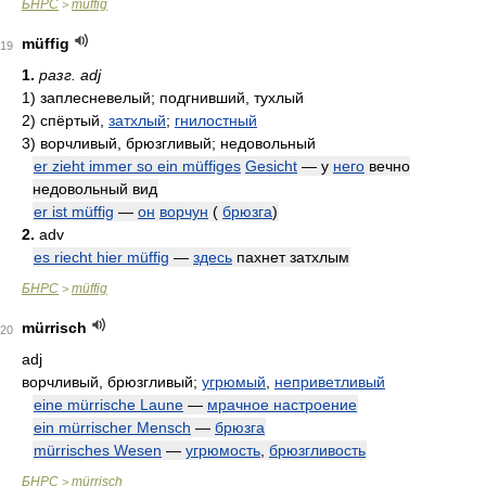
БНРС
muffig
>
müffig
19
1.
разг. adj
1)
заплесневелый; подгнивший, тухлый
2)
спёртый,
затхлый
;
гнилостный
3)
ворчливый, брюзгливый; недовольный
er zieht immer so ein müffiges
Gesicht
— у
него
вечно
недовольный вид
er ist müffig
—
он
ворчун
(
брюзга
)
2.
adv
es riecht hier müffig
—
здесь
пахнет затхлым
БНРС
müffig
>
mürrisch
20
adj
ворчливый, брюзгливый;
угрюмый
,
неприветливый
eine mürrische Laune
—
мрачное настроение
ein mürrischer Mensch
—
брюзга
mürrisches Wesen
—
угрюмость
,
брюзгливость
БНРС
mürrisch
>