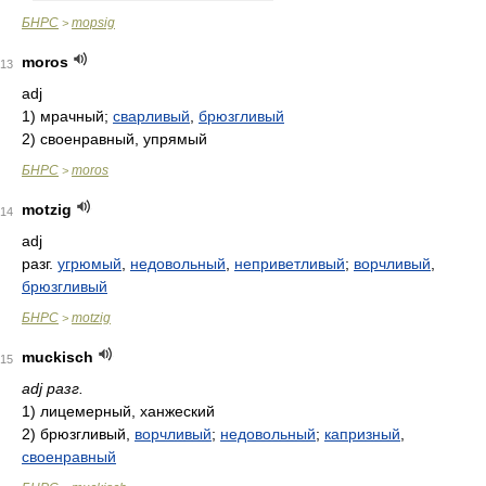
БНРС
mopsig
>
moros
13
adj
1)
мрачный;
сварливый
,
брюзгливый
2)
своенравный, упрямый
БНРС
moros
>
motzig
14
adj
разг.
угрюмый
,
недовольный
,
неприветливый
;
ворчливый
,
брюзгливый
БНРС
motzig
>
muckisch
15
adj разг.
1)
лицемерный, ханжеский
2)
брюзгливый,
ворчливый
;
недовольный
;
капризный
,
своенравный