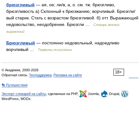
брюзгливый
— ая, ое; ли/в, а, о. см. тж. брюзгливо,
брюзгливость а) Склонный к брюзжанию; ворчливый. Брюзгли/
вый старик. Стать с возрастом брюзгливой. б) отт. Выражающий
недовольство, неодобрение. Брюзгли …
Словарь многих
выражений
Брюзгливый
— постоянно недовольный, надоедливо
ворчливый …
Термины психологии
© Академик, 2000-2026
18+
Обратная связь:
Техподдержка
,
Реклама на сайте
👣 Путешествия
Экспорт словарей на сайты
, сделанные на PHP,
Joomla,
Drupal,
WordPress, MODx.