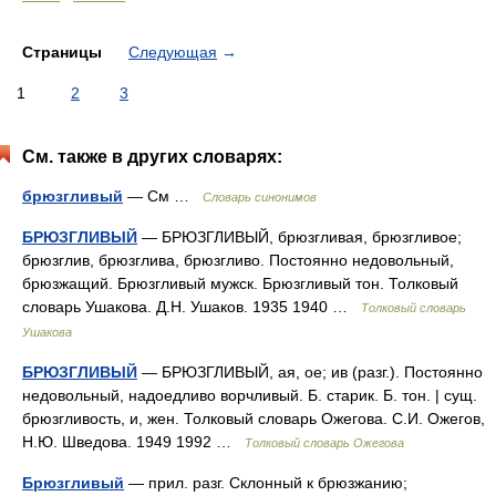
Страницы
Следующая
→
1
2
3
См. также в других словарях:
брюзгливый
— См …
Словарь синонимов
БРЮЗГЛИВЫЙ
— БРЮЗГЛИВЫЙ, брюзгливая, брюзгливое;
брюзглив, брюзглива, брюзгливо. Постоянно недовольный,
брюзжащий. Брюзгливый мужск. Брюзгливый тон. Толковый
словарь Ушакова. Д.Н. Ушаков. 1935 1940 …
Толковый словарь
Ушакова
БРЮЗГЛИВЫЙ
— БРЮЗГЛИВЫЙ, ая, ое; ив (разг.). Постоянно
недовольный, надоедливо ворчливый. Б. старик. Б. тон. | сущ.
брюзгливость, и, жен. Толковый словарь Ожегова. С.И. Ожегов,
Н.Ю. Шведова. 1949 1992 …
Толковый словарь Ожегова
Брюзгливый
— прил. разг. Склонный к брюзжанию;