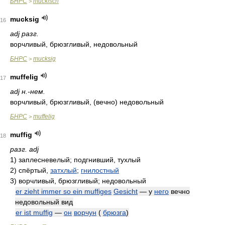
БНРС
muckisch
>
mucksig
16
adj разг.
ворчливый, брюзгливый, недовольный
БНРС
mucksig
>
muffelig
17
adj н.-нем.
ворчливый, брюзгливый, (вечно) недовольный
БНРС
muffelig
>
muffig
18
разг. adj
1)
заплесневелый; подгнивший, тухлый
2)
спёртый,
затхлый
;
гнилостный
3)
ворчливый, брюзгливый; недовольный
er zieht immer so ein muffiges
Gesicht
— у
него
вечно
недовольный вид
er ist muffig
—
он
ворчун
(
брюзга
)