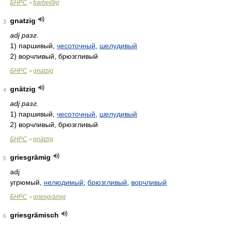
БНРС
barbeißig
>
gnatzig
3
adj разг.
1)
паршивый,
чесоточный
,
шелудивый
2)
ворчливый, брюзгливый
БНРС
gnatzig
>
gnätzig
4
adj разг.
1)
паршивый,
чесоточный
,
шелудивый
2)
ворчливый, брюзгливый
БНРС
gnätzig
>
griesgrämig
5
adj
угрюмый,
нелюдимый
;
брюзгливый
,
ворчливый
БНРС
griesgrämig
>
griesgrämisch
6