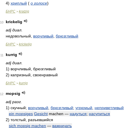
4)
хриплый
(
о голосе
)
БНРС
kratzig
>
krickelig
10
adj диал.
недовольный,
ворчливый
,
брюзгливый
БНРС
krickelig
>
kurrig
11
adj диал.
1)
ворчливый, брюзгливый
2)
капризный, своенравный
БНРС
kurrig
>
mopsig
12
adj разг.
1)
скучный;
ворчливый
,
брюзгливый
;
угрюмый
,
неприветливый
ein mopsiges
Gesicht
machen —
надуться
;
насупиться
2)
толстый, разъевшийся
sich mopsig machen
—
важничать