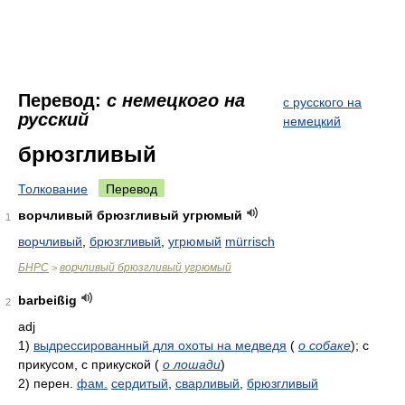
Перевод:
с немецкого на
с русского на
русский
немецкий
брюзгливый
Толкование
Перевод
ворчливый брюзгливый угрюмый
1
ворчливый
,
брюзгливый
,
угрюмый
mürrisch
БНРС
ворчливый брюзгливый угрюмый
>
barbeißig
2
adj
1)
выдрессированный для охоты на медведя
(
о собаке
)
; с
прикусом, с прикуской
(
о лошади
)
2)
перен.
фам.
сердитый
,
сварливый
,
брюзгливый