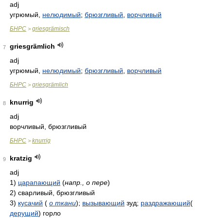
adj
угрюмый,
нелюдимый
;
брюзгливый
,
ворчливый
БНРС
griesgrämisch
>
griesgrämlich
7
adj
угрюмый,
нелюдимый
;
брюзгливый
,
ворчливый
БНРС
griesgrämlich
>
knurrig
8
adj
ворчливый, брюзгливый
БНРС
knurrig
>
kratzig
9
adj
1)
царапающий
(
напр., о пере
)
2)
сварливый, брюзгливый
3)
кусачий
(
о ткани
)
;
вызывающий
зуд;
раздражающий
(
дерущий
) горло