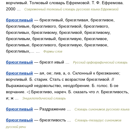
ворчливый. Толковый словарь Ефремовой. Т. Ф. Ефремова.
2000 …
Современный толковый словарь русского языка Ефремовой
брюзгливый
— брюзгливый, брюзгливая, брюзгливое,
брюзгливые, брюзгливого, брюзгливой, брюзгливого,
брюзгливых, брюзгливому, брюзгливой, брюзгливому,
брюзгливым, брюзгливый, брюзгливую, брюзгливое,
брюзгливые, брюзгливого, брюзгливую, брюзгливое,
брюзгливых,… …
Формы слов
брюзгливый
— брюзгл ивый …
Русский орфографический словарь
брюзгливый
— ая, ое; лив, а, о. Склонный к брюзжанию;
ворчливый. Б. старик. Стать с возрастом брюзгливой. //
Выражающий недовольство, неодобрение. Б. голос. Б ое
ворчание. ◁ Брюзгливо, нареч. Б. сказать что л. Брюзгливость,
и; ж …
Энциклопедический словарь
брюзгливый
— Раздражение …
Словарь синонимов русского языка
брюзгливый
— брюзгливость …
Словарь-тезаурус синонимов
русской речи