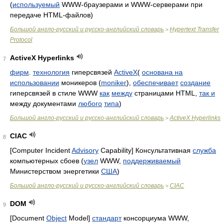
(
используемый
WWW-браузерами и WWW-серверами при
передаче HTML-файлов)
Большой англо-русский и русско-английский словарь
Hypertext Transfer
>
Protocol
ActiveX Hyperlinks
7
фирм
.
технология
гиперсвязей
ActiveX
(
основана на
использовании
моникеров (
moniker
),
обеспечивает
создание
гиперсвязей в стиле WWW
как
между
страницами HTML,
так и
между документами
любого
типа
)
Большой англо-русский и русско-английский словарь
ActiveX Hyperlinks
>
CIAC
8
[Computer Incident
Advisory
Capability] Консультативная
служба
компьютерных сбоев (
узел
WWW,
поддерживаемый
Министерством энергетики
США
)
Большой англо-русский и русско-английский словарь
CIAC
>
DOM
9
[Document
Object
Model]
стандарт
консорциума WWW,