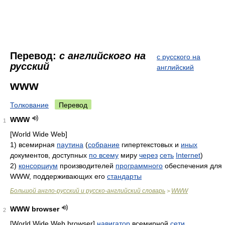
Перевод:
с английского на
с русского на
русский
английский
www
Толкование
Перевод
WWW
1
[World Wide Web]
1) всемирная
паутина
(
собрание
гипертекстовых и
иных
документов, доступных
по всему
миру
через
сеть
Internet
)
2)
консорциум
производителей
программного
обеспечения для
WWW, поддерживающих его
стандарты
Большой англо-русский и русско-английский словарь
WWW
>
WWW browser
2
[World Wide Web browser]
навигатор
всемирной
сети