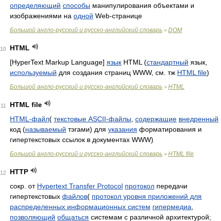
определяющий
способы
манипулирования объектами и
изображениями на
одной
Web-странице
Большой англо-русский и русско-английский словарь
DOM
>
HTML
10
[HyperText Markup Language]
язык
HTML (
стандартный
язык,
используемый
для создания страниц WWW, см. тж
HTML file
)
Большой англо-русский и русско-английский словарь
HTML
>
HTML file
11
HTML-файл
(
текстовые ASCII-файлы
,
содержащие
внедренный
код (
называемый
тэгами) для
указания
форматирования и
гипертекстовых ссылок в документах WWW)
Большой англо-русский и русско-английский словарь
HTML file
>
HTTP
12
сокр. от
Hypertext Transfer Protocol
протокол
передачи
гипертекстовых
файлов
(
протокол уровня приложений для
распределенных информационных систем
гипермедиа
,
позволяющий
общаться
системам с различной архитектурой;