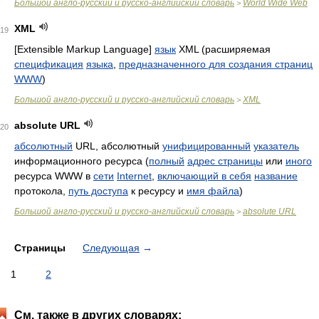
Большой англо-русский и русско-английский словарь
World Wide Web
>
XML
19
[Extensible Markup Language]
язык
XML (расширяемая
спецификация
языка
,
предназначенного для создания страниц
WWW
)
Большой англо-русский и русско-английский словарь
XML
>
absolute URL
20
абсолютный
URL, абсолютный
унифицированный
указатель
информационного ресурса (
полный
адрес страницы
или
иного
ресурса WWW в
сети
Internet
,
включающий в себя
название
протокола,
путь доступа
к ресурсу и
имя файла
)
Большой англо-русский и русско-английский словарь
absolute URL
>
Страницы
Следующая
→
1
2
См. также в других словарях: