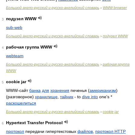
Большой англо-русский и русско-английский словарь
WWW browser
>
подузел WWW
3
sub-web
Большой англо-русский и русско-английский словарь
подузел WWW
>
рабочая группа WWW
4
webteam
Большой англо-русский и русско-английский словарь
рабочая группа
>
WWW
cookie jar
5
WWW-сайт
банка
для
хранения
печенья (
американизм
)
(разговорное)
хранилище
,
тайник
- to
dive into
one's *
раскошелиться
Большой англо-русский и русско-английский словарь
cookie jar
>
Hypertext Transfer Protocol
6
протокол
передачи гипертекстовых
файлов
,
протокол HTTP