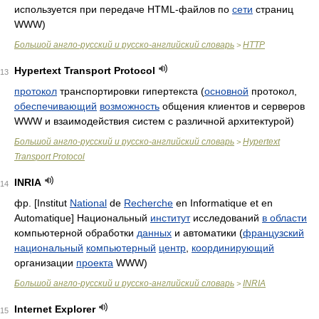
используется при передаче HTML-файлов по
сети
страниц
WWW)
Большой англо-русский и русско-английский словарь
HTTP
>
Hypertext Transport Protocol
13
протокол
транспортировки гипертекста (
основной
протокол,
обеспечивающий
возможность
общения клиентов и серверов
WWW и взаимодействия систем с различной архитектурой)
Большой англо-русский и русско-английский словарь
Hypertext
>
Transport Protocol
INRIA
14
фр. [Institut
National
de
Recherche
en Informatique et en
Automatique] Национальный
институт
исследований
в области
компьютерной обработки
данных
и автоматики (
французский
национальный
компьютерный
центр
,
координирующий
организации
проекта
WWW)
Большой англо-русский и русско-английский словарь
INRIA
>
Internet Explorer
15