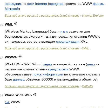
проводник
по
сети
Internet
(
средство
просмотра WWW
фирмы
Microsoft
)
Большой англо-русский и русско-английский словарь
Internet Explorer
>
WML
16
[Wireless Markup Language] букв. -
язык
разметки для
беспроводных систем ≈ язык для создания страниц WWW с
синтаксисом, соответствующим
спецификации
XML
Большой англо-русский и русско-английский словарь
WML
>
WWWW
17
[World Wide Web Worm]
червь
всемирной паутины (
одно
из
первых инструментальных
средств
сети
WWW,
обеспечивавшее
поиск информации
по ключевым словам в
базе
данных
объемом 300000 мультимедийных объектов)
Большой англо-русский и русско-английский словарь
WWWW
>
World Wide Web
18
см.
WWW