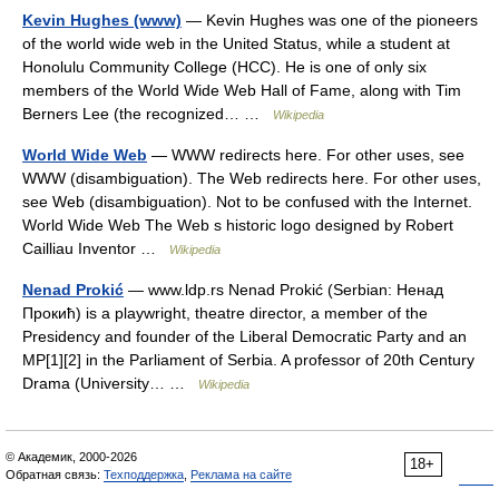
Kevin Hughes (www)
— Kevin Hughes was one of the pioneers
of the world wide web in the United Status, while a student at
Honolulu Community College (HCC). He is one of only six
members of the World Wide Web Hall of Fame, along with Tim
Berners Lee (the recognized… …
Wikipedia
World Wide Web
— WWW redirects here. For other uses, see
WWW (disambiguation). The Web redirects here. For other uses,
see Web (disambiguation). Not to be confused with the Internet.
World Wide Web The Web s historic logo designed by Robert
Cailliau Inventor …
Wikipedia
Nenad Prokić
— www.ldp.rs Nenad Prokić (Serbian: Ненад
Прокић) is a playwright, theatre director, a member of the
Presidency and founder of the Liberal Democratic Party and an
MP[1][2] in the Parliament of Serbia. A professor of 20th Century
Drama (University… …
Wikipedia
© Академик, 2000-2026
18+
Обратная связь:
Техподдержка
,
Реклама на сайте