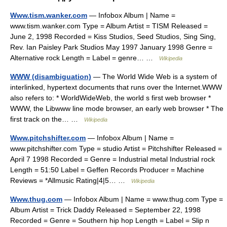
Www.tism.wanker.com
— Infobox Album | Name =
www.tism.wanker.com Type = Album Artist = TISM Released =
June 2, 1998 Recorded = Kiss Studios, Seed Studios, Sing Sing,
Rev. Ian Paisley Park Studios May 1997 January 1998 Genre =
Alternative rock Length = Label = genre… …
Wikipedia
WWW (disambiguation)
— The World Wide Web is a system of
interlinked, hypertext documents that runs over the Internet.WWW
also refers to: * WorldWideWeb, the world s first web browser *
WWW, the Libwww line mode browser, an early web browser * The
first track on the… …
Wikipedia
Www.pitchshifter.com
— Infobox Album | Name =
www.pitchshifter.com Type = studio Artist = Pitchshifter Released =
April 7 1998 Recorded = Genre = Industrial metal Industrial rock
Length = 51:50 Label = Geffen Records Producer = Machine
Reviews = *Allmusic Rating|4|5… …
Wikipedia
Www.thug.com
— Infobox Album | Name = www.thug.com Type =
Album Artist = Trick Daddy Released = September 22, 1998
Recorded = Genre = Southern hip hop Length = Label = Slip n