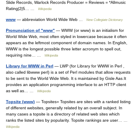
Slide Records, Warlock Records Producer = Reviews = *Allmusic
Rating|2|5… …
Wikipedia
www
— abbreviation World Wide Web …
New Collegiate Dictionary
Pronunciation of "www"
— WWW (or www) is an initialism for
World Wide Web, most often styled in lowercase because it often
appears as the leftmost component of domain names. In English,
WWW is the longest possible three letter acronym to spell out,
requiring nine… …
Wikipedia
Library for WWW in Perl
— LWP (for Library for WWW in Perl ,
also called libwww perl) is a set of Perl modules that allow requests
to be sent to the World Wide Web. It s maintained by Gisle Aas.It
provides an application programming interface to an HTTP client
as well as… …
Wikipedia
Topsite (www)
— Topsites= Topsites are sites with a ranked listing
of different websites, generally related by an overall subject. In
many cases a topsite is a directory of related web sites which
ranks the listed sites by popularity. Topsite rankings are user… …
Wikipedia