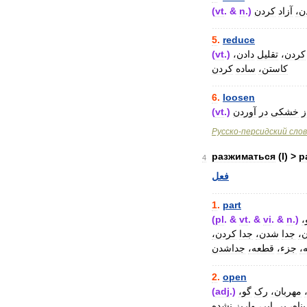
(
vt
. &
n
.)
کردن
آزاد
دن
..................................
5
.
reduce
(
vt
.)
دادن،
تقلیل
کردن،
کاستن،
ساده
کردن
..................................
6
.
loosen
(
vt
.)
آوردن
در
خشکی
ز
Русско
-
персидский
сло
разжиматься
(
I
) >
р
4
فعل
..................................
1
.
part
(
pl
. &
vt
. &
vi
. &
n
.)
و
ن
جدا
شدن،
جدا
کردن،
ه
جزء،
قطعه،
جداشدن
..................................
2
.
open
(
adj
.)
گو،
رک
مهربان،
پناه،
بی
ابر،
واریز
نشده