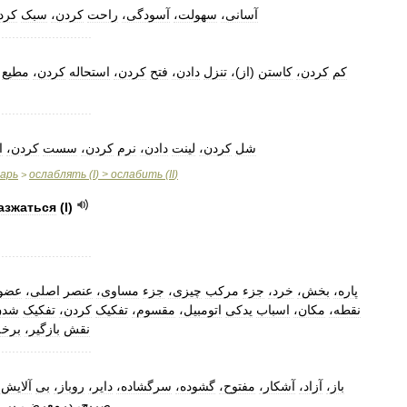
آسانی،
سهولت،
آسودگی،
راحت
کردن،
سبک
کر،
..........................
مطیع
کردن،
استحاله
کردن،
فتح
دادن،
تنزل
،
)
از
(
کاستن
کردن،
کم
..........................
شل
کردن،
لینت
دادن،
نرم
کردن،
سست
کردن،
ا
варь
ослаблять
(
I
) >
ослабить
(
II
)
>
азжаться
(
I
)
..........................
پاره،
بخش،
خرد،
جزء
مرکب
چیزی،
جزء
مساوی،
عنصر
اصلی،
عض،
نقطه،
مکان،
اسباب
یدکی
اتومبیل،
مقسوم،
تفکیک
کردن،
تفکیک
شد،
نقش
بازگیر،
برخ،
..........................
باز،
آزاد،
آشکار،
مفتوح،
گشوده،
سرگشاده،
دایر،
روباز،
بی
آلایش،
صریح،
درمعرض،
بی