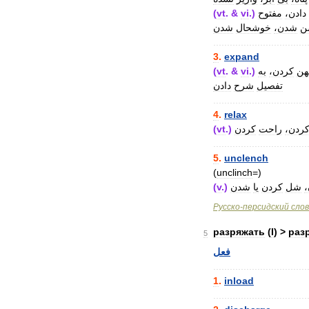
(
vt
. &
vi
.)
مفتوح
دادن،
ن
شدن،
خوشحال
شدن
..................................
3
.
expand
(
vt
. &
vi
.)
به
کردن،
هن
تفصیل
شرح
دادن
..................................
4
.
relax
(
vt
.)
کردن
راحت
کردن
..................................
5
.
unclench
(
unclinch
=)
(
v
.)
شدن
یا
کردن
شل
Русско
-
персидский
сло
разряжать
(
I
) >
раз
5
فعل
..................................
1
.
inload
..................................