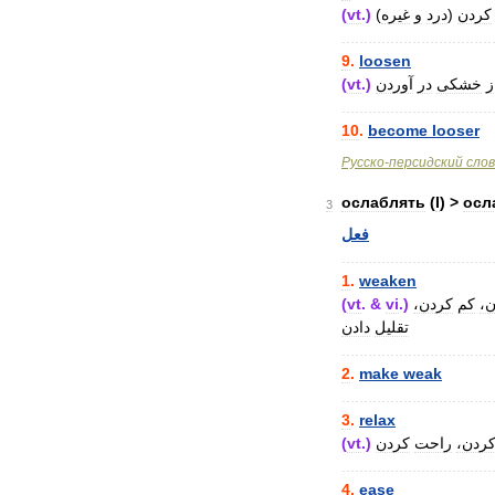
(
vt
.)
(
غیره
و
درد
)
کردن
..................................
9
.
loosen
(
vt
.)
آوردن
در
خشکی
ز
..................................
10
.
become
looser
Русско
-
персидский
сло
ослаблять
(
I
) >
осл
3
فعل
..................................
1
.
weaken
(
vt
. &
vi
.)
کردن،
کم
ن
تقلیل
دادن
..................................
2
.
make
weak
..................................
3
.
relax
(
vt
.)
کردن
راحت
کردن
..................................
4
.
ease