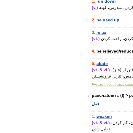
1
.
run
down
(
v
.)
کهنه
مندرس،
کردن
..................................
2
.
be
used
up
..................................
3
.
relax
(
vt
.)
کردن
راحت
کردن
..................................
4
.
be
relieved
/
reduc
..................................
5
.
abate
(
vt
. &
vi
.)
،
)
فلز
(
از
تن
کاهش
تنزل،
فرونشستن
Русско
-
персидский
сло
расслаблять
(
I
) >
р
7
فعل
..................................
1
.
weaken
(
vt
. &
vi
.)
کردن،
کم
ن
تقلیل
دادن