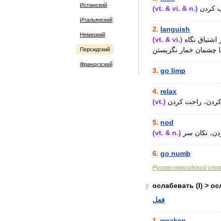
Испанский
(
vt
. &
vi
. &
n
.)
کردن
..................................
Итальянский
2
.
languish
Немецкий
(
vt
. &
vi
.)
نگاه
اشتیاق
ا
چشمان
خمار
نگریستن
Персидский
..................................
Французский
3
.
go
limp
..................................
4
.
relax
(
vt
.)
کردن
راحت
کردن
..................................
5
.
nod
(
vt
. &
n
.)
سر
تکان
ردن
..................................
6
.
go
numb
Русско
-
персидский
сло
ослабевать
(
I
) >
ос
2
فعل
..................................
1
.
weaken