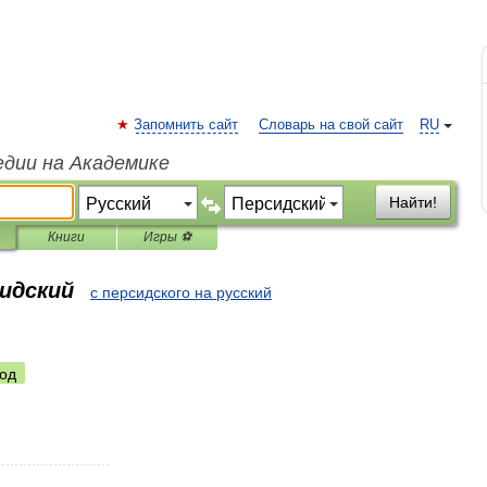
Запомнить сайт
Словарь на свой сайт
RU
едии на Академике
Найти!
Книги
Игры ⚽
сидский
с персидского на русский
од
..........................