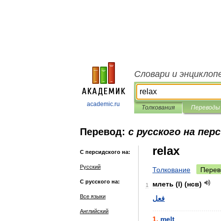
Словари и энциклоп
academic.ru
Толкования
Переводы
Перевод:
с русского на пер
relax
С персидского на:
Русский
Толкование
Перев
С русского на:
млеть
(
I
) (
нсв
)
1
Все языки
فعل
..................................
Английский
1
.
melt