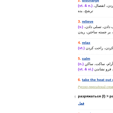
2
.
discharge
(
vt
. &
n
.)
انفصال،
ردن
ترشح،
بده
..................................
3
.
relieve
(
v
.)
دادن،
تسلی
دادن،
بر
جسته
ساختن،
ریدن
..................................
4
.
relax
(
vt
.)
کردن
راحت
کردن
..................................
5
.
calm
(
n
.)
ساکن
ساکت،
آرام
(
vt
. &
vi
.)
نشاندن
فرو
..................................
6
.
take
the
heat
out
Русско
-
персидский
сло
разряжаться
(
I
) >
р
6
فعل
..................................