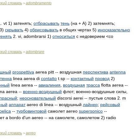
ский
словарь
adombramento
>
1
.
vt
1
)
затенять
;
отбрасывать
тень
(
на
+
A
)
2
)
затемнять
;
3
)
скрывать
4
)
обрисовывать
в
общих
чертах
5
)
иносказательно
тенять
2
.
vi
,
adombrarsi
1
)
относиться
с
недоверием
<
со
ский
словарь
adombrare
>
ушный
prospettiva
aerea
pitt
--
воздушная
перспектива
antenna
тенна
linea
aerea
di
contatto
t
.
sp
--
контактный
провод
2
)
нный
linea
aerea
--
авиалиния
,
воздушная
трасса
flotta
aerea
--
ma
aerea
--
военно
-
воздушный
флот
;
военно
-
воздушные
силы
,
прасный
;
неосновательный
discorsi
aerei
--
пустые
слова
2
.
m
ьный
аппарат
aereo
di
linea
--
воздушный
лайнер
;
рейсовый
oelica
--
турбовинтовой
самолет
aereo
supersonico
--
ет
a
bordo
d
'
un
aereo
--
на
самолете
,
самолетом
2
)
radio
ский
словарь
aereo
>