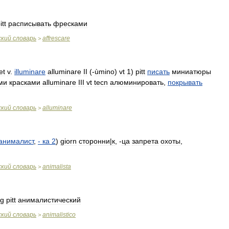
itt
расписывать
фресками
ский
словарь
affrescare
>
et
v
.
illuminare
alluminare
II
(-
ùmino
)
vt
1
)
pitt
писать
миниатюры
ми
красками
alluminare
III
vt
tecn
алюминировать
,
покрывать
ский
словарь
alluminare
>
анималист
,
-
ка
2
)
giorn
сторонни
|
к
, -
ца
запрета
охоты
,
ский
словарь
animalista
>
g
pitt
анималистический
ский
словарь
animalistico
>