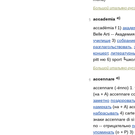
Большой
итальяно
-
рус
accademia
5
accadèmia
f
1
)
акаде
Belle
Arti
--
Академия
училище
3
)
собрани
разглагольствовать
,
концерт
,
литературн
pitt
ню
6
)
sport
╚шко
Большой
итальяно
-
рус
accennare
6
accennare
(-
énno
)
1
.
(
на
+
A
)
accennare
co
заметно
поздороват
намекать
(
на
+
A
)
ac
набрасывать
4
)
carte
знаки
accennare
di
sì
no
--
отрицательно
п
упоминать
(
о
+
P
)
3
) 