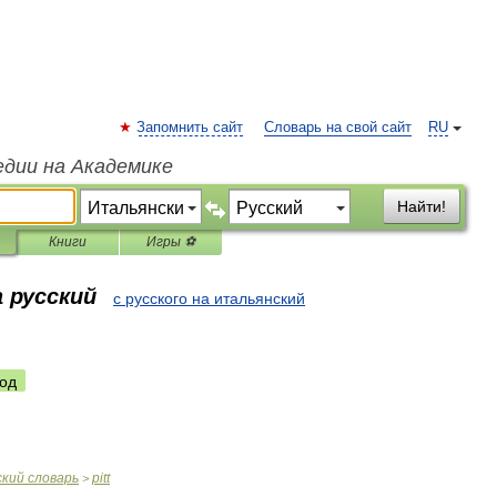
Запомнить сайт
Словарь на свой сайт
RU
едии на Академике
Найти!
Книги
Игры ⚽
 русский
с русского на итальянский
од
ский
словарь
pitt
>