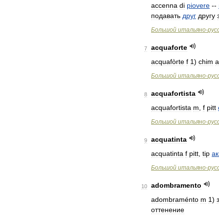
accenna
di
piovere
--
подавать
друг
другу
Большой
итальяно
-
рус
acquaforte
7
acquafòrte
f
1
)
chim
а
Большой
итальяно
-
рус
acquafortista
8
acquafortista
m
,
f
pitt
Большой
итальяно
-
рус
acquatinta
9
acquatinta
f
pitt
,
tip
ак
Большой
итальяно
-
рус
adombramento
10
adombraménto
m
1
)
оттенение