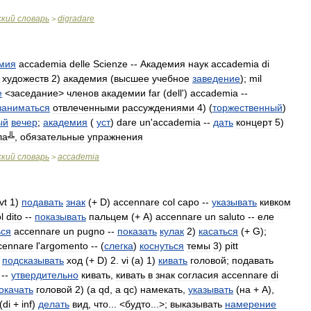
ский
словарь
digradare
>
мия
accademia
delle
Scienze
--
Академия
наук
accademia
di
художеств
2
)
академия
(
высшее
учебное
заведение
);
mil
е
<
заседание
>
членов
академии
far
(
dell
')
accademia
--
заниматься
отвлеченными
рассуждениями
4
) (
торжественный
)
ый
вечер
;
академия
(
уст
)
dare
un
'
accademia
--
дать
концерт
5
)
ла╩
,
обязательные
упражнения
ский
словарь
accademia
>
vt
1
)
подавать
знак
(+
D
)
accennare
col
capo
--
указывать
кивком
l
dito
--
показывать
пальцем
(+
A
)
accennare
un
saluto
--
еле
ься
accennare
un
pugno
--
показать
кулак
2
)
касаться
(+
G
);
cennare
l
'
argomento
-- (
слегка
)
коснуться
темы
3
)
pitt
подсказывать
ход
(+
D
)
2
.
vi
(
a
)
1
)
кивать
головой
;
подавать
--
утвердительно
кивать
,
кивать
в
знак
согласия
accennare
di
окачать
головой
2
) (
a
qd
,
a
qc
)
намекать
,
указывать
(
на
+
A
),
(
di
+
inf
)
делать
вид
,
что
... <
будто
...>;
выказывать
намерение