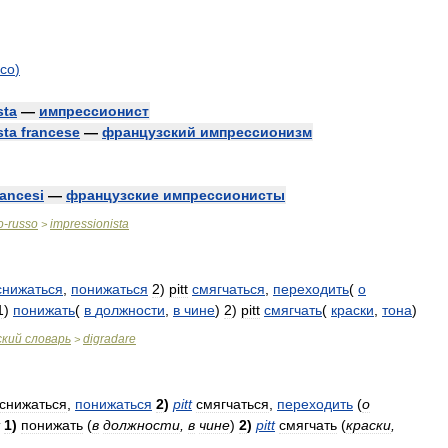
ico
)
sta
—
импрессионист
sta
francese
—
французский
импрессионизм
rancesi
—
французские
импрессионисты
o
-
russo
impressionista
>
снижаться
,
понижаться
2
)
pitt
смягчаться
,
переходить
(
о
1
)
понижать
(
в
должности
,
в
чине
)
2
)
pitt
смягчать
(
краски
,
тона
)
ский
словарь
digradare
>
снижаться
,
понижаться
2
)
pitt
смягчаться
,
переходить
(
о
1
)
понижать
(
в
должности
,
в
чине
)
2
)
pitt
смягчать
(
краски
,