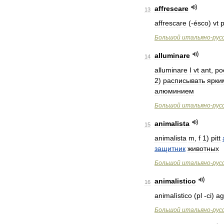
affrescare
13
affrescare
(-
ésco
)
vt
p
Большой
итальяно
-
рус
alluminare
14
alluminare
I
vt
ant
,
po
2
)
расписывать
ярки
алюминием
Большой
итальяно
-
рус
animalista
15
animalista
m
,
f
1
)
pitt
защитник
животных
Большой
итальяно
-
рус
animalistico
16
animalìstico
(
pl
-
ci
)
ag
Большой
итальяно
-
рус