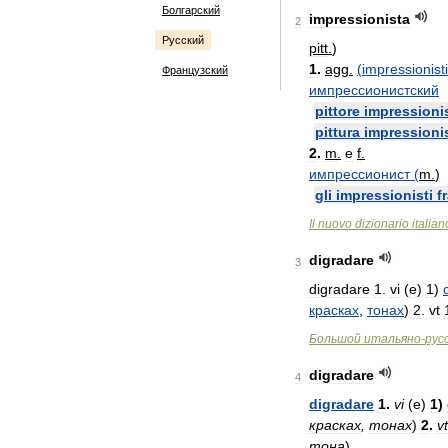
Болгарский
impressionista
2
Русский
pitt
.
)
1
.
agg
.
(
impressionist
Французский
импрессионистский
pittore
impressioni
pittura
impressioni
2
.
m
.
e
f
.
импрессионист
(
m
.
)
gli
impressionisti
f
Il
nuovo
dizionario
italian
digradare
3
digradare
1
.
vi
(
e
)
1
)
красках
,
тонах
)
2
.
vt
Большой
итальяно
-
рус
digradare
4
digradare
1
.
vi
(
e
)
1
)
красках
,
тонах
)
2
.
vt
тона
)