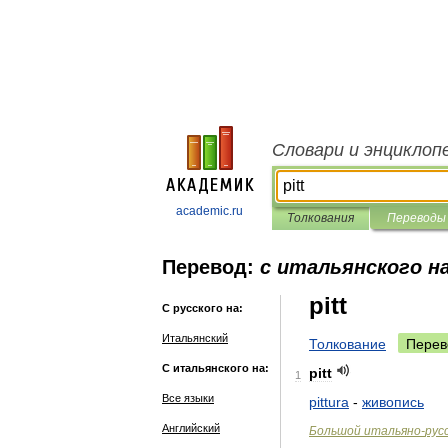
Словари и энциклоп
academic.ru
Толкования
Переводы
Перевод:
с итальянского на
pitt
С русского на:
Итальянский
Толкование
Перев
С итальянского на:
pitt
1
Все языки
pittura
-
живопись
Английский
Большой
итальяно
-
рус