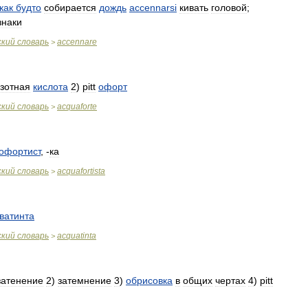
как
будто
собирается
дождь
accennarsi
кивать
головой
;
знаки
ский
словарь
accennare
>
зотная
кислота
2
)
pitt
офорт
ский
словарь
acquaforte
>
офортист
, -
ка
ский
словарь
acquafortista
>
ватинта
ский
словарь
acquatinta
>
затенение
2
)
затемнение
3
)
обрисовка
в
общих
чертах
4
)
pitt