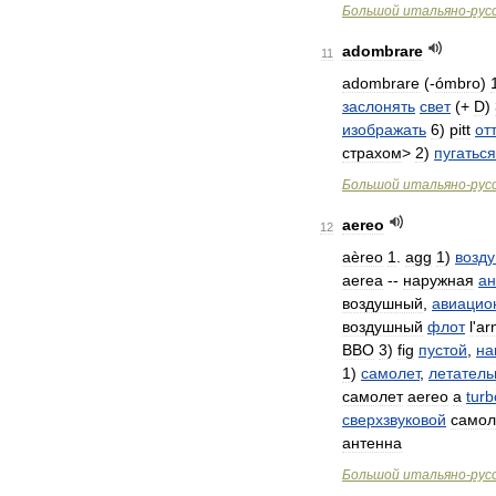
Большой
итальяно
-
рус
adombrare
11
adombrare
(-
ómbro
)
заслонять
свет
(+
D
)
изображать
6
)
pitt
от
страхом
>
2
)
пугаться
Большой
итальяно
-
рус
aereo
12
aèreo
1
.
agg
1
)
возд
aerea
--
наружная
ан
воздушный
,
авиацио
воздушный
флот
l
'
ar
ВВО
3
)
fig
пустой
,
на
1
)
самолет
,
летател
самолет
aereo
a
turb
сверхзвуковой
самол
антенна
Большой
итальяно
-
рус