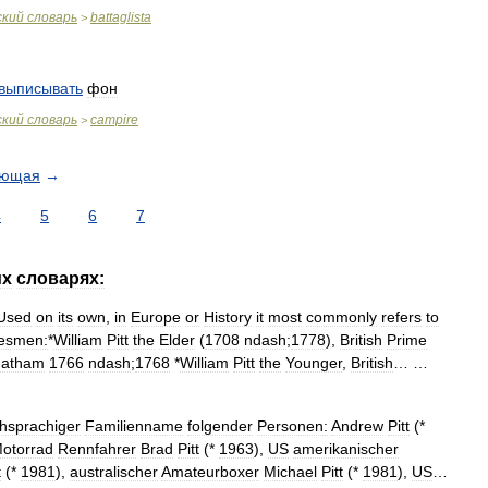
ский
словарь
battaglista
>
выписывать
фон
ский
словарь
campire
>
ующая
→
4
5
6
7
их
словарях:
Used
on
its
own
,
in
Europe
or
History
it
most
commonly
refers
to
tesmen:
*
William
Pitt
the
Elder
(
1708
ndash
;
1778
),
British
Prime
atham
1766
ndash
;
1768
*
William
Pitt
the
Younger
,
British
… …
chsprachiger
Familienname
folgender
Personen:
Andrew
Pitt
(*
otorrad
Rennfahrer
Brad
Pitt
(*
1963
),
US
amerikanischer
t
(*
1981
),
australischer
Amateurboxer
Michael
Pitt
(*
1981
),
US
…