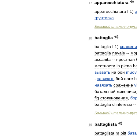
apparecchiatura
17
apparecchiatura
f
1
)
грунтовка
Большой
итальяно
-
рус
battaglia
18
battàglia
f
1
)
сражени
battaglia
navale
--
мо
accanita
--
яростная
местности
in
piena
ba
вызвать
на
бой
muov
-
завязать
бой
dare
b
навязать
сражение
v
батальной
живописи
fig
столкновения
,
бо
battaglia
d
'
interessi
-
Большой
итальяно
-
рус
battaglista
19
battaglista
m
pitt
бата