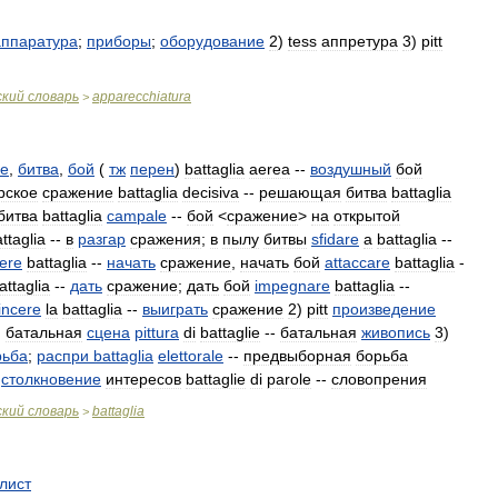
аппаратура
;
приборы
;
оборудование
2
)
tess
аппретура
3
)
pitt
ский
словарь
apparecchiatura
>
е
,
битва
,
бой
(
тж
перен
)
battaglia
aerea
--
воздушный
бой
рское
сражение
battaglia
decisiva
--
решающая
битва
battaglia
битва
battaglia
campale
--
бой
<
сражение
>
на
открытой
ttaglia
--
в
разгар
сражения
;
в
пылу
битвы
sfidare
a
battaglia
--
ere
battaglia
--
начать
сражение
,
начать
бой
attaccare
battaglia
-
attaglia
--
дать
сражение
;
дать
бой
impegnare
battaglia
--
incere
la
battaglia
--
выиграть
сражение
2
)
pitt
произведение
,
батальная
сцена
pittura
di
battaglie
--
батальная
живопись
3
)
рьба
;
распри
battaglia
elettorale
--
предвыборная
борьба
-
столкновение
интересов
battaglie
di
parole
--
словопрения
ский
словарь
battaglia
>
лист