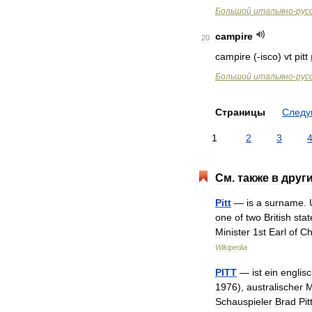
Большой
итальяно
-
рус
campire
20
campire
(-
isco
)
vt
pitt
Большой
итальяно
-
рус
Страницы
След
1
2
3
См
.
также
в
друг
Pitt
—
is
a
surname
.
one
of
two
British
sta
Minister
1st
Earl
of
Ch
Wikipedia
PITT
—
ist
ein
englis
1976
),
australischer
M
Schauspieler
Brad
Pit