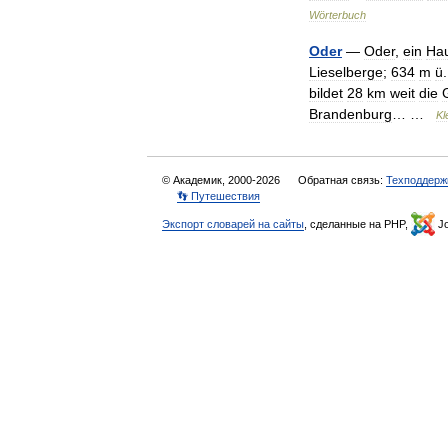
Wörterbuch
Oder
—
Oder
,
ein
Hau
Lieselberge
;
634
m
ü
bildet
28
km
weit
die
Brandenburg
… …
Kl
© Академик, 2000-2026
Обратная связь:
Техподдерж
👣 Путешествия
Экспорт словарей на сайты
, сделанные на PHP,
Jo