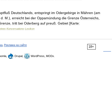
ptfluß
Deutschlands
,
entspringt
im
Odergebirge
in
Mähren
(
am
.
d
.
M
.),
erreicht
bei
der
Oppamündung
die
Grenze
Österreichs
,
Grenze
,
tritt
bei
Oderberg
auf
preuß
.
Gebiet
[
Karte:
eines
Konversations
-
Lexikon
ка
,
Реклама на сайте
18+
omla,
Drupal,
WordPress, MODx.