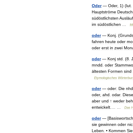
Oder
—
Oder
,
1
) (
lut
.
Hauptströme
Deutsch
südöstlichsten
Ausläu
im
südöstlichen
…
M
oder
—
Konj
. (
Grunds
fahren
heute
oder
mo
oder
erst
in
zwei
Mon
oder
—
Konj
std
. (
8
.
mndd
.
oder
Stammwo
ältesten
Formen
sind
Etymologisches
Wörterbu
oder
—
oder:
Die
nhd
oder
,
ahd
.
odar
.
Dies
aber
und
↑
weder
beh
entwickelt
.… …
Das
H
oder
— [
Basiswortsch
sie
gewinnen
oder
nic
Leben
. •
Kommen
Sie