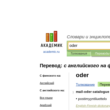
Словари и энциклоп
academic.ru
Толкования
Переводы
Перевод:
с английского на 
oder
С финского на:
Английский
Толкование
Перев
С английского на:
mail
-
oder
catalogue
1
Все языки
•
postimyyntiluettelo
Арабский
English
-
Finnish
dictionar