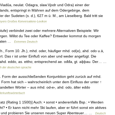
Viadŭa
,
neulat
.
Odagra
,
slaw
.
Vjodr
und
Odra
)
einer
der
lands
,
entspringt
in
Mähren
auf
dem
Odergebirge
,
dem
fer
der
Sudeten
(
s
.
d
.),
627
m
ü
.
M
.,
am
Lieselberg
.
Bald
tritt
sie
eyers
Großes
Konversations
-
Lexikon
tufe
)
verbindet
zwei
oder
mehrere
Alternativen
Beispiele:
Wir
rgen
.
Willst
du
Tee
oder
Kaffee
?
Entweder
kommst
du
morgen
aten
…
Extremes
Deutsch
Jh
.,
Form
10
.
Jh
.),
mhd
.
oder
,
häufiger
mhd
.
od
(
e
),
ahd
.
odo
u
.
ä
,
rt
.
Das
r
ist
unter
Einfluß
von
aber
und
weder
angefügt
.
Die
ahd
.
eddo
,
as
.
ettho
;
entsprechend
ae
.
ođđa
,
gt
.
aiþþau
.
Der
… …
ch
der
deutschen
sprache
.
Form
der
ausschließenden
Konjunktion
geht
zurück
auf
mhd
.
e
Form
hat
sich
–
wahrscheinlich
unter
dem
Einfluss
der
unter
↑
andelten
Wörter
–
aus
mhd
.
od‹e›
,
ahd
.
odo
,
älter
eddo
erkunftswörterbuch
atz
(
Rating
1
1500
)]
Auch:
•
sonst
•
anderenfalls
Bsp
.
:
•
Werden
ht
? •
Er
kann
nicht
mehr
Ski
laufen
,
aber
er
führt
sonst
ein
aktives
und
probieren
Sie
unseren
neuen
Super
Abenteuer
… …
Deutsch