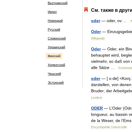
Вьетнамский
См
.
также
в
друг
Иврит
oder
—
oder
,
ov
…
Немецкий
Русский
Oder
—
Einzugsgebie
Словенский
Wikipedia
Украинский
Oder
—
Oder
,
ein
Bin
behauptet
wird
,
beglei
Финский
vielmehr
,
so
daß
von
Хорватский
alle
Sätze
…
Grammat
Чешский
oder
— [
o:dɐ
] <
Konj
.
Эстонский
darstellen
,
von
denen
Bruder
;
der
Arbeitgeb
Lexikon
ODER
—
L
’
Oder
(
Odr
longueur
,
au
bassin
v
de
la
Weser
,
de
l
’
Ems
Encyclopédie
Universelle