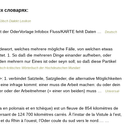
их
словарях:
Kölsch
Dialekt
Lexikon
t
der
OderVorlage:Infobox
Fluss
/
KARTE
fehlt
Daten
…
Deutsch
dewort
,
welches
mehrere
mögliche
Fälle
,
von
welchen
etwas
tet
.
1
.
So
daß
die
mehreren
Dinge
einander
aufheben
,
oder
den
mehrern
nur
Eines
ist
oder
seyn
soll
;
so
daß
diese
Partikel
isch
-
kritisches
Wörterbuch
der
Hochdeutschen
Mundart
>
:
1
.
verbindet
Satzteile
,
Satzglieder
,
die
alternative
Möglichkeiten
eine
infrage
kommt:
einer
muss
die
Arbeit
machen:
du
oder
dein
er
oder
der
Arbeitnehmer
(=
einer
von
beiden
)
muss
…
Universal
-
a
en
polonais
et
en
tchèque
)
est
un
fleuve
de
854
kilomètres
de
ersant
de
124
700
kilomètres
carrés
.
À
l
’
instar
de
la
Vistule
à
l
’
est
,
et
du
Rhin
à
l
’
ouest
,
l
’
Oder
coule
du
sud
vers
le
nord
.… …