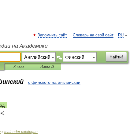
Запомнить сайт
Словарь на свой сайт
RU
едии на Академике
Найти!
Книги
Игры ⚽
финский
с финского на английский
од
y
mail
-
oder
catalogue
>