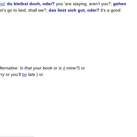
end
:
du
bleibst
doch
,
oder
?
you
'
are
staying
,
aren
’
t
you
?;
gehen
et
’
s
go
to
bed
,
shall
we
?;
das
liest
sich
gut
,
oder
?
it
’
s
a
good
lternative:
Is
that
your
book
or
is
it
mine
?
)
or
rry
or
you
'
ll
be
late
.
)
or