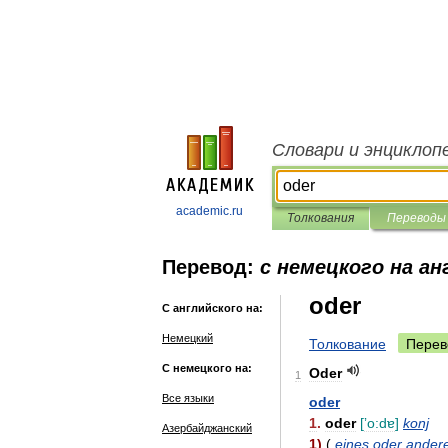
Словари и энциклоп
academic.ru
Толкования
Переводы
Перевод:
с немецкого на ан
oder
С английского на:
Немецкий
Толкование
Перев
С немецкого на:
Oder
1
Все языки
oder
1
.
oder
[
ʼo:dɐ
]
konj
Азербайджанский
1
)
(
eines
oder
ander