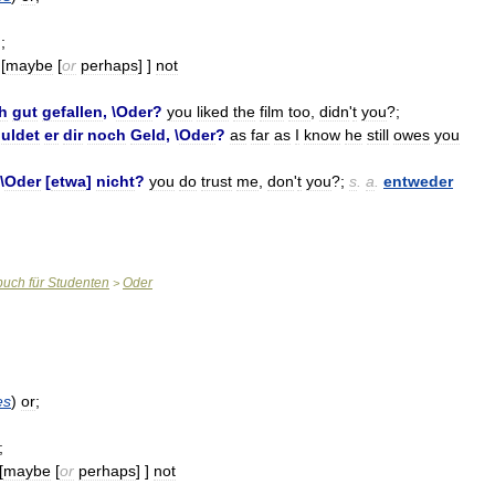
];
[
maybe
[
or
perhaps
] ]
not
h
gut
gefallen
, \
Oder
?
you
liked
the
film
too
,
didn
'
t
you
?;
uldet
er
dir
noch
Geld
, \
Oder
?
as
far
as
I
know
he
still
owes
you
\
Oder
[
etwa
]
nicht
?
you
do
trust
me
,
don
'
t
you
?;
s
.
a
.
entweder
buch
für
Studenten
Oder
>
es
)
or
;
;
[
maybe
[
or
perhaps
] ]
not