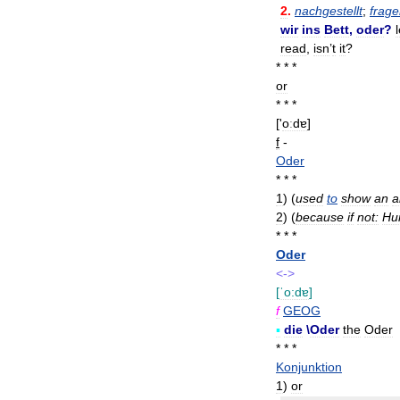
2
.
nachgestellt
;
frag
wir
ins
Bett
,
oder
?
l
read
,
isn
’
t
it
?
* * *
or
* * *
['
oːdɐ
]
f
-
Oder
* * *
1
)
(
used
to
show
an
a
2
)
(
because
if
not:
Hu
* * *
Oder
<->
[
ˈo:dɐ
]
f
GEOG
▪
die
\
Oder
the
Oder
* * *
Konjunktion
1
)
or