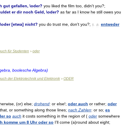
h
gut
gefallen
, \
oder
?
you
liked
the
film
too
,
didn
'
t
you
?;
uldet
er
dir
noch
Geld
, \
oder
?
as
far
as
I
know
he
still
owes
you
\
oder
[
etwa
]
nicht
?
you
do
trust
me
,
don
'
t
you
?;
s
.
a
.
entweder
buch
für
Studenten
oder
>
lgebra
,
boolesche
Algebra
)
buch
der
Elektrotechnik
und
Elektronik
ODER
>
herwise
, (
or
)
else
;
drohend
:
or
else
!;
oder
auch
or
rather
;
oder
that
,
or
something
along
those
lines
;
nach
Zahlen
:
or
so
;
es
der
so
auch
it
costs
something
in
the
region
of
(
oder
somewhere
ch
komme
um
8
Uhr
oder
so
I
’
ll
come
(
a
)
round
about
eight
;