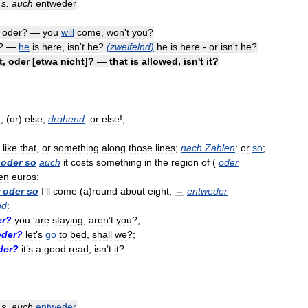
;
s
.
auch
entweder
,
oder
? —
you
will
come
,
won
'
t
you
?
? —
he
is
here
,
isn
'
t
he
?
(
zweifelnd
)
he
is
here
-
or
isn
'
t
he
?
t
,
oder
[
etwa
nicht
]? —
that
is
allowed
,
isn
'
t
it
?
e
, (
or
)
else
;
drohend
:
or
else
!;
like
that
,
or
something
along
those
lines
;
nach
Zahlen
:
or
so
;
oder
so
auch
it
costs
something
in
the
region
of
(
oder
en
euros
;
oder
so
I
’
ll
come
(
a
)
round
about
eight
;
→
entweder
nd
:
er
?
you
'
are
staying
,
aren
’
t
you
?;
oder
?
let
’
s
go
to
bed
,
shall
we
?;
der
?
it
’
s
a
good
read
,
isn
’
t
it
?
;
s
.
auch
entweder