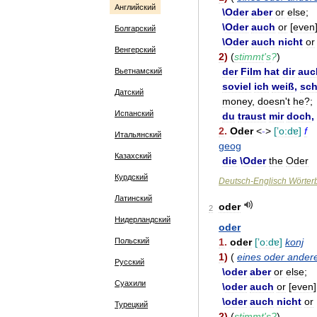
Английский
\
Oder
aber
or
else
;
\
Oder
auch
or
[
even
Болгарский
\
Oder
auch
nicht
or
Венгерский
2
)
(
stimmt
'
s
?
)
der
Film
hat
dir
auc
Вьетнамский
soviel
ich
weiß
,
sch
Датский
money
,
doesn
'
t
he
?;
Испанский
du
traust
mir
doch
, 
2
.
Oder
<
-
>
[
ʼo:dɐ
]
f
Итальянский
geog
Казахский
die
\
Oder
the
Oder
Курдский
Deutsch
-
Englisch
Wörter
Латинский
oder
2
Нидерландский
oder
Польский
1
.
oder
[
ʼo:dɐ
]
konj
1
)
(
eines
oder
ander
Русский
\
oder
aber
or
else
;
Суахили
\
oder
auch
or
[
even
]
\
oder
auch
nicht
or
Турецкий
2
)
(
stimmt
'
s
?
)