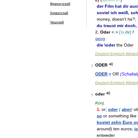
Французский
der
Film
hat
dir
auc
soviel
ich
weiß
,
sch
Хорватский
money
,
doesn
'
t
he
?;
Чешский
du
traust
mir
doch
, 
2
.
Oder
<
-
>
[
ʼo:dɐ
]
f
geog
die
\
oder
the
Oder
Deutsch
-
Englisch
Wörter
ODER
3
ODER
n
OR
(
Schalta
Deutsch
-
Englisch
Wörter
oder
4
Konj
.
1
.
or
;
oder
(
aber
)
ot
so
or
something
like
kostet
zehn
Euro
o
around
)
ten
euros
;
i
entweder