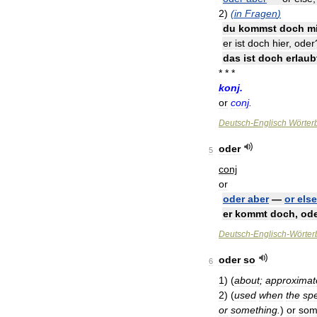
2
)
(
in
Fragen
)
du
kommst
doch
mi
er
ist
doch
hier
,
oder
das
ist
doch
erlaub
* * *
konj
.
or
conj
.
Deutsch
-
Englisch
Wörter
oder
5
conj
or
oder
aber
—
or
else
er
kommt
doch
,
od
Deutsch
-
Englisch
-
Wörter
oder
so
6
1
)
(
about
;
approximat
2
)
(
used
when
the
sp
or
something
.
)
or
som