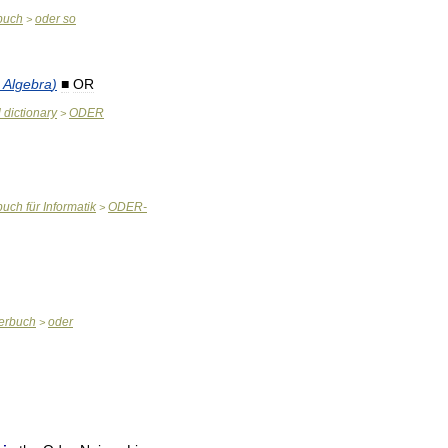
buch
oder
so
>
Algebra
)
■
OR
l
dictionary
ODER
>
buch
für
Informatik
ODER
-
>
erbuch
oder
>