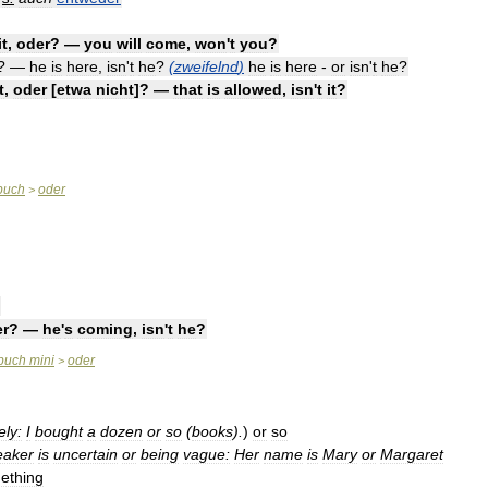
t
,
oder
? —
you
will
come
,
won
'
t
you
?
? —
he
is
here
,
isn
'
t
he
?
(
zweifelnd
)
he
is
here
-
or
isn
'
t
he
?
t
,
oder
[
etwa
nicht
]? —
that
is
allowed
,
isn
'
t
it
?
buch
oder
>
er
? —
he
'
s
coming
,
isn
'
t
he
?
buch
mini
oder
>
ely:
I
bought
a
dozen
or
so
(
books
).
)
or
so
eaker
is
uncertain
or
being
vague:
Her
name
is
Mary
or
Margaret
ething