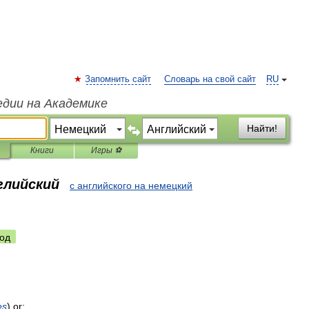
Запомнить сайт
Словарь на свой сайт
RU
едии на Академике
Найти!
Книги
Игры ⚽
глийский
с английского на немецкий
од
es
)
or
;