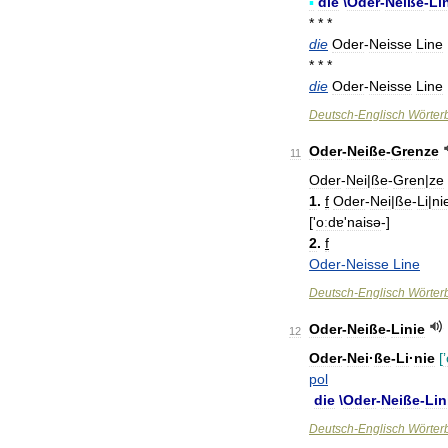
▪
die
\
Oder
-
Neiße
-
Li
* * *
die
Oder
-
Neisse
Line
* * *
die
Oder
-
Neisse
Line
Deutsch
-
Englisch
Wörter
Oder
-
Neiße
-
Grenze
11
Oder
-
Nei
|
ße
-
Gren
|
ze
1
.
f
Oder
-
Nei
|
ße
-
Li
|
ni
['
oːdɐ
'
naisə
-]
2
.
f
Oder
-
Neisse
Line
Deutsch
-
Englisch
Wörter
Oder
-
Neiße
-
Linie
12
Oder
-
Nei
·
ße
-
Li
·
nie
[
pol
die
\
Oder
-
Neiße
-
Lin
Deutsch
-
Englisch
Wörter