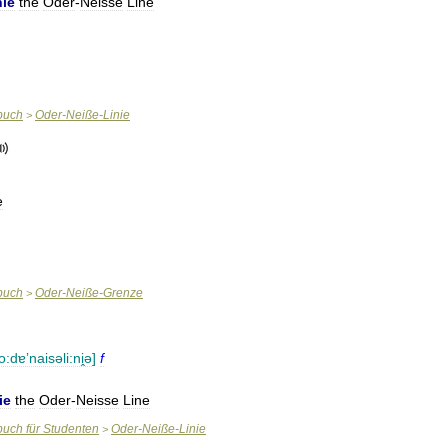
nie
the
Oder
-
Neisse
Line
buch
Oder
-
Neiße
-
Linie
>
e
buch
Oder
-
Neiße
-
Grenze
>
ʼo:dɐʼnaisəli:ni̭ə
]
f
ie
the
Oder
-
Neisse
Line
buch
für
Studenten
Oder
-
Neiße
-
Linie
>