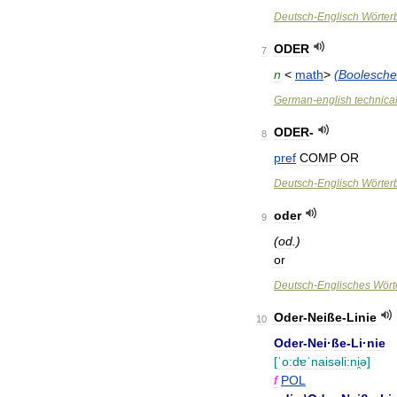
Deutsch
-
Englisch
Wörter
ODER
7
n
<
math
>
(
Boolesche
German
-
english
technica
ODER
-
8
pref
COMP
OR
Deutsch
-
Englisch
Wörter
oder
9
(
od
.)
or
Deutsch
-
Englisches
Wört
Oder
-
Neiße
-
Linie
10
Oder
-
Nei
·
ße
-
Li
·
nie
[
ˈo:dɐˈnaisəli:ni̯ə
]
f
POL