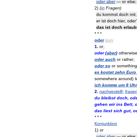
oder
aber
—
or
else
2
)
(
in
Fragen
)
du
kommst
doch
mit
er
ist
doch
hier
,
oder
das
ist
doch
erlaub
* * *
oder
konj
1
.
or
;
oder
(
aber
)
otherwis
oder
auch
or
rather
;
oder
so
or
something
es
kostet
zehn
Euro
somewhere
around
)
t
ich
komme
um
8
Uhr
2
.
nachgestellt
;
frage
du
bleibst
doch
,
od
gehen
wir
ins
Bett
,
das
liest
sich
gut
,
o
* * *
Konjunktion
1
)
or
oder
aber
—
or
else