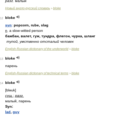
разг.
малый
Новый англо-русский словарь
bloke
>
bloke
12
syn
:
popcorn, rube, slag
n
. a slow-witted person
бажбан, валет, гуж, тундра, флегон, чурка, шланг
тупой, умственно отсталый человек
English-Russian dictionary of the underworld
bloke
>
bloke
13
парень
English-Russian dictionary of technical terms
bloke
>
bloke
14
[bləuk]
сущ.
;
разг.
малый, парень
Syn:
lad
,
guy