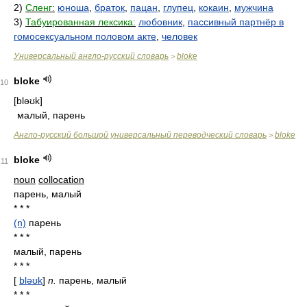
2)
Сленг:
юноша
,
браток
,
пацан
,
глупец
,
кокаин
,
мужчина
3)
Табуированная лексика:
любовник
,
пассивный партнёр в
гомосексуальном половом акте
,
человек
Универсальный англо-русский словарь
bloke
>
bloke
10
[bləʊk]
малый, парень
Англо-русский большой универсальный переводческий словарь
bloke
>
bloke
11
noun
collocation
парень, малый
* * *
(n)
парень
* * *
малый, парень
* * *
[
bləʊk
]
n.
парень, малый
* * *