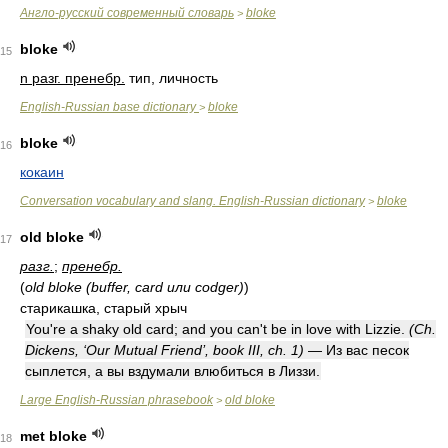
Англо-русский современный словарь
bloke
>
bloke
15
n разг. пренебр.
тип, личность
English-Russian base dictionary
bloke
>
bloke
16
кокаин
Conversation vocabulary and slang. English-Russian dictionary
bloke
>
old bloke
17
разг.
;
пренебр.
(
old bloke (buffer, card или codger)
)
старикашка, старый хрыч
You're a shaky old card; and you can't be in love with Lizzie.
(Ch.
Dickens, ‘Our Mutual Friend’, book III, ch. 1)
— Из вас песок
сыплется, а вы вздумали влюбиться в Лиззи.
Large English-Russian phrasebook
old bloke
>
met bloke
18