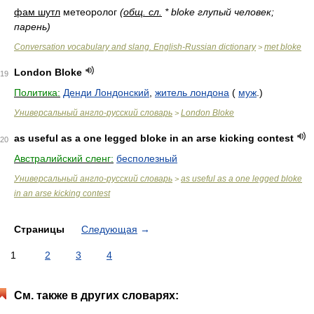
фам шутл
метеоролог
(
общ. сл.
* bloke глупый человек;
парень)
Conversation vocabulary and slang. English-Russian dictionary
met bloke
>
London Bloke
19
Политика:
Денди Лондонский
,
житель лондона
(
муж
.)
Универсальный англо-русский словарь
London Bloke
>
as useful as a one legged bloke in an arse kicking contest
20
Австралийский сленг:
бесполезный
Универсальный англо-русский словарь
as useful as a one legged bloke
>
in an arse kicking contest
Страницы
Следующая
→
1
2
3
4
См. также в других словарях: