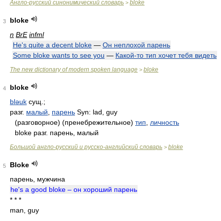
Англо-русский синонимический словарь
bloke
>
bloke
3
n
BrE
infml
He's quite a decent bloke
—
Он неплохой парень
Some bloke wants to see you
—
Какой-то тип хочет тебя видеть
The new dictionary of modern spoken language
bloke
>
bloke
4
bləuk
сущ.;
разг.
малый
,
парень
Syn: lad, guy
(разговорное) (пренебрежительное)
тип
,
личность
bloke разг. парень, малый
Большой англо-русский и русско-английский словарь
bloke
>
Bloke
5
парень, мужчина
he's a good bloke – он хороший парень
* * *
man, guy