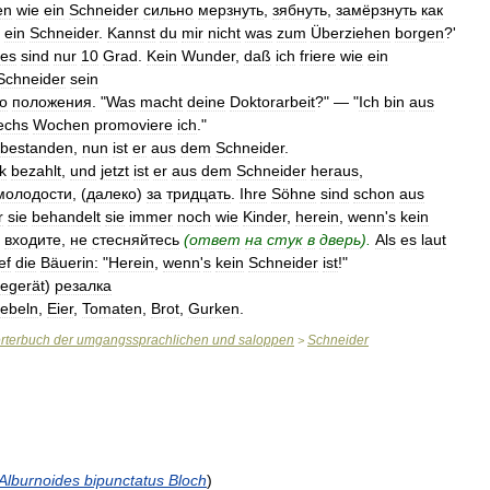
en
wie
ein
Schneider
сильно
мерзнуть
,
зябнуть
,
замёрзнуть
как
ein
Schneider
.
Kannst
du
mir
nicht
was
zum
Überziehen
borgen
?'
es
sind
nur
10
Grad
.
Kein
Wunder
,
daß
ich
friere
wie
ein
Schneider
sein
о
положения
. "
Was
macht
deine
Doktorarbeit
?" — "
Ich
bin
aus
echs
Wochen
promoviere
ich
."
bestanden
,
nun
ist
er
aus
dem
Schneider
.
k
bezahlt
,
und
jetzt
ist
er
aus
dem
Schneider
heraus
,
молодости
, (
далеко
)
за
тридцать
.
Ihre
Söhne
sind
schon
aus
r
sie
behandelt
sie
immer
noch
wie
Kinder
,
herein
,
wenn
'
s
kein
входите
,
не
стесняйтесь
(
ответ
на
стук
в
дверь
).
Als
es
laut
ef
die
Bäuerin:
"
Herein
,
wenn
'
s
kein
Schneider
ist
!"
egerät
)
резалка
ebeln
,
Eier
,
Tomaten
,
Brot
,
Gurken
.
rterbuch
der
umgangssprachlichen
und
saloppen
Schneider
>
Alburnoides
bipunctatus
Bloch
)