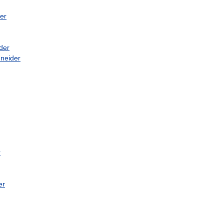
er
der
neider
r
er