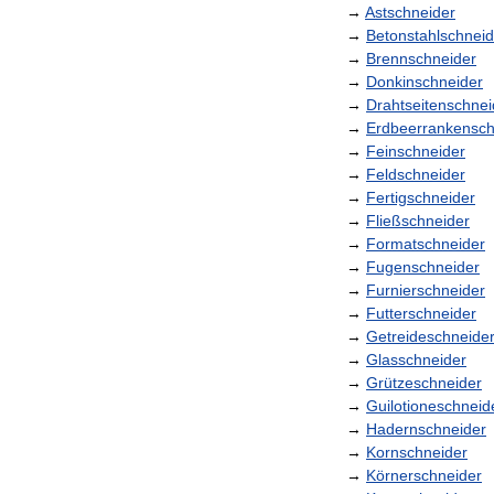
→
Astschneider
→
Betonstahlschneid
→
Brennschneider
→
Donkinschneider
→
Drahtseitenschnei
→
Erdbeerrankensch
→
Feinschneider
→
Feldschneider
→
Fertigschneider
→
Fließschneider
→
Formatschneider
→
Fugenschneider
→
Furnierschneider
→
Futterschneider
→
Getreideschneide
→
Glasschneider
→
Grützeschneider
→
Guilotioneschneid
→
Hadernschneider
→
Kornschneider
→
Körnerschneider