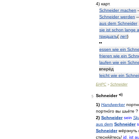
4
)
карт
.
Schneider
machen
Schneider
werden
aus
dem
Schneider
sie
ist
schon
lange
тридцать
(
лет
)
••
essen
wie
ein
Schne
frieren
wie
ein
Schn
laufen
wie
ein
Schne
вперёд
leicht
wie
ein
Schnei
БНРС
Schneider
>
Schneider
5
1
)
Handwerker
портно
портно́го
вы
шьёте
?
2
)
Schneider
sein
Sk
aus
dem
Schneider
s
Schneider
мёрзнуть
стесня́йтесь
!
jd
.
ist
a