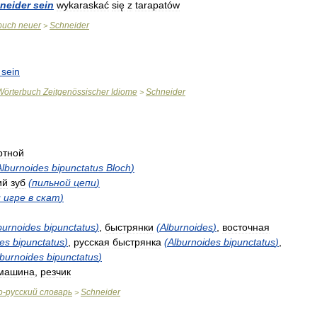
neider
sein
wykaraskać
się
z
tarapatów
buch
neuer
Schneider
>
sein
Wörterbuch
Zeitgenössischer
Idiome
Schneider
>
ртной
Alburnoides
bipunctatus
Bloch
)
ий
зуб
(
пильной
цепи
)
и
игре
в
скат
)
burnoides
bipunctatus
)
,
быстрянки
(
Alburnoides
)
,
восточная
des
bipunctatus
)
,
русская
быстрянка
(
Alburnoides
bipunctatus
)
,
lburnoides
bipunctatus
)
машина
,
резчик
о
-
русский
словарь
Schneider
>