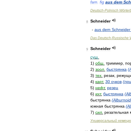
fam
.
fig
aus
dem
Sch
Deutsch
-
Polnisch
Wörter
Schneider
8
-
aus
dem
Schneider
Das
Deutsch
-
Russische
Schneider
9
сущ
.
1
)
общ
.
триммер
,
по
2
)
зоол
.
быстрянка
(
3
)
тех
.
резак
,
режущ
4
)
карт
.
30
очков
(
пр
5
)
нефт
.
резец
6
)
ихт
.
быстрянка
(
Al
быстрянка
(
Alburnoi
южная
быстрянка
(
A
7
)
сил
.
резательная
Универсальный
немецк