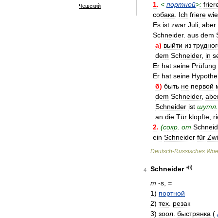
1
.
<
портной
>
:
frier
Чешский
собака
.
Ich
friere
wie
Es
ist
zwar
Juli
,
aber
Schneider
.
aus
dem
а
)
выйти
из
трудног
dem
Schneider
,
in
s
Er
hat
seine
Prüfung
Er
hat
seine
Hypothe
б
)
быть
не
первой
dem
Schneider
,
abe
Schneider
ist
шутл
.
an
die
Tür
klopfte
,
ri
2
.
(
сокр
.
от
Schneid
ein
Schneider
für
Zwi
Deutsch
-
Russisches
Woe
Schneider
4
m
-
s
,
=
1
)
портной
2
)
тех
.
резак
3
)
зоол
.
быстрянка
(