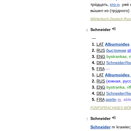
три́дцать
,
кто
-
н
.
уже́
вы́шел
из
(
тру́дного
)
Wörterbuch
Deutsch
-
Rus
Schneider
6
—
1
.
LAT
Alburnoides
2
.
RUS
быстрянки
pl
3
.
ENG
bystrankas
,
r
4
.
DEU
Schneider
(
fi
5
.
FRA
—
1
.
LAT
Alburnoides
2
.
RUS
(
южная
,
рус
3
.
ENG
bystranka
,
rif
4
.
DEU
Schneider
(
fi
5
.
FRA
spirlin
m
,
able
FÜNFSPRACHIGES
WÖ
Schneider
7
Schneider
m
krawiec