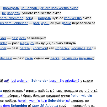
—
проиграть
,
не
набрав
нужного
количества
очков
—
не
набрать
нужного
количества
очков
herauskommen
(
sein
) —
набрать
нужное
количество
очков
aus
dem
Schneider
—
разг
.
ирон
.
ей
уже
давно
перевалило
за
ider
—
разг
.
есть
за
четверых
eider
—
разг
.
мёрзнуть
как
цуцик
,
сильно
зябнуть
ider
—
разг
.
бегать
(
носиться
)
как
угорелый
,
носиться
взад
и
der
sein
—
разг
.
быть
худым
как
палка
(
лёгким
как
перышко
)
́й
adj
.
bei
welchem
Schneider
lassen
Sie
arbeiten
?
у
како́го
at
прои́грывать
/-
игра́ть
,
набра́в
ме́ньше
тридцати́
одного́
очка́
.
ein
набира́ть
/-
бра́ть
бо́льше
тридцати́
очко́в
freiren
wie
ein
как
соба́ка
.
herein
,
wenn
'
s
kein
Schneider
ist
!
входи́те
,
не
us
dem
Schneider
a
)
über
30
Jahre
alt
кому́
-
н
.
перевали́ло
за