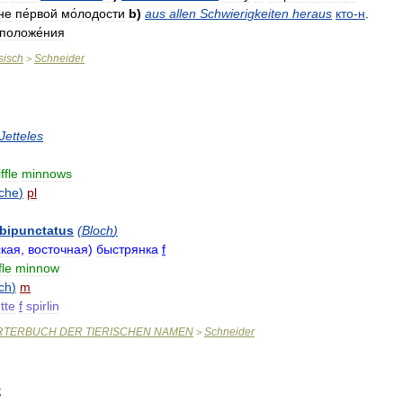
не
пе́рвой
мо́лодости
b
)
aus
allen
Schwierigkeiten
heraus
кто
-
н
.
положе́ния
sisch
Schneider
>
Jetteles
iffle
minnows
sche
)
pl
bipunctatus
(
Bloch
)
ская
,
восточная
)
быстрянка
f
fle
minnow
sch
)
m
tte
f
spirlin
RTERBUCH
DER
TIERISCHEN
NAMEN
Schneider
>
;