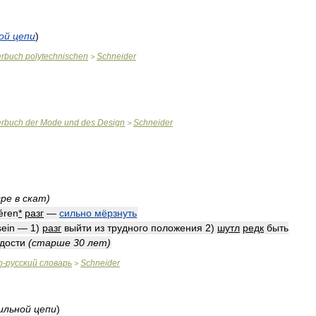
ой
цепи
)
erbuch
polytechnischen
Schneider
>
erbuch
der
Mode
und
des
Design
Schneider
>
гре
в
скат
)
́éren
*
разг
—
сильно
мёрзнуть
sein
—
1
)
разг
выйти
из
трудного
положения
2
)
шутл
редк
быть
дости
(
старше
30
лет
)
о
-
русский
словарь
Schneider
>
ильной
цепи
)