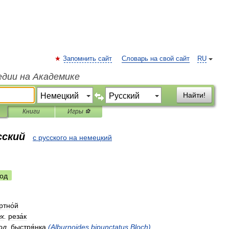
Запомнить сайт
Словарь на свой сайт
RU
едии на Академике
Найти!
Книги
Игры ⚽
сский
с русского на немецкий
од
ртно́й
х
.
реза́к
ол
.
быстря́нка
(
Alburnoides
bipunctatus
Bloch
)