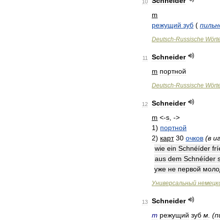
Schneider
10
m
режущий
зуб
(
пильн
Deutsch
-
Russische
Wört
Schneider
11
m
портной
Deutsch
-
Russische
Wört
Schneider
12
m
<-
s
, ->
1
)
портной
2
)
карт
30
очков
(
в
и
wie
ein
Schnéíder
fri
aus
dem
Schnéíder
уже
не
первой
моло
Универсальный
немецк
Schneider
13
m
режущий
зуб
м
. (
п