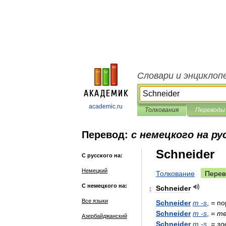
Словари и энциклоп
academic.ru
Толкования
Переводы
Перевод:
с немецкого на ру
Schneider
С русского на:
Немецкий
Толкование
Перев
С немецкого на:
Schneider
1
Все языки
Schneider
m
-
s
,
=
по
Schneider
m
-
s
,
=
те
Азербайджанский
Schneider
m
-
s
,
=
зо