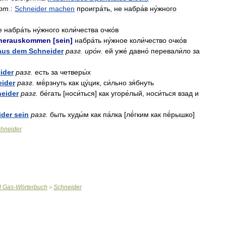
рт
.
:
Schneider
machen
проигра́ть
,
не
набра́в
ну́жного
е
набра́ть
ну́жного
коли́чества
очко́в
herauskommen
[
sein
]
набра́ть
ну́жное
коли́чество
очко́в
aus
dem
Schneider
разг
.
иро́н
.
ей
уже́
давно́
перевали́ло
за
ider
разг
.
есть
за
четверы́х
ider
разг
.
мё́рзнуть
как
цу́цик
,
си́льно
зя́бнуть
eider
разг
.
бе́гать
[
носи́ться
]
как
угоре́лый
,
носи́ться
взад
и
ider
sein
разг
.
быть
худы́м
как
па́лка
[
лё́гким
как
пё́рышко
]
hneider
d
Gas
-
Wörterbuch
Schneider
>