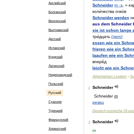
Английский
Schneider
m
-
s
,
=
ка
коли́чества
очко́в
Болгарский
Schneider
werden
н
Венгерский
aus
dem
Schneider
sie
ist
schon
lange
Вьетнамский
три́дцать
(
лет
)
Датский
essen
wie
ein
Schne
Испанский
frieren
wie
ein
Schne
laaufen
wie
ein
Schn
Курдский
вперё́д
Латинский
leicht
wie
ein
Schne
Нидерландский
Allgemeines
Lexikon
Sc
>
Польский
Schneider
2
Русский
Schneider
m
Суахили
резец
Турецкий
Deutsch
-
russische
Öl
-
un
Французский
Schneider
3
Хорватский
m