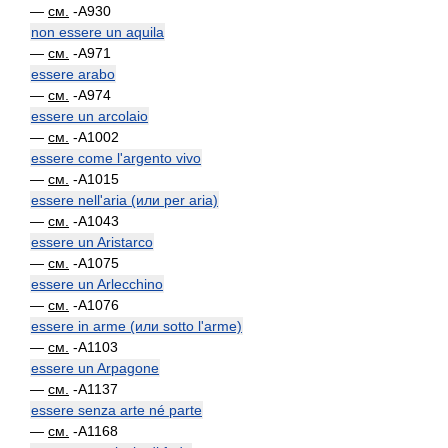
—
см.
-A930
non essere un aquila
—
см.
-A971
essere arabo
—
см.
-A974
essere un arcolaio
—
см.
-A1002
essere come l'argento vivo
—
см.
-A1015
essere nell'aria (или per aria)
—
см.
-A1043
essere un Aristarco
—
см.
-A1075
essere un Arlecchino
—
см.
-A1076
essere in arme (или sotto l'arme)
—
см.
-A1103
essere un Arpagone
—
см.
-A1137
essere senza arte né parte
—
см.
-A1168