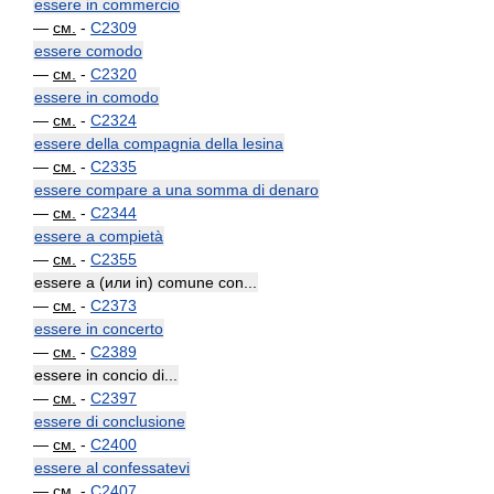
essere in commercio
—
см.
-
C2309
essere comodo
—
см.
-
C2320
essere in comodo
—
см.
-
C2324
essere della compagnia della lesina
—
см.
-
C2335
essere compare a una somma di denaro
—
см.
-
C2344
essere a compietà
—
см.
-
C2355
essere a (или in) comune con...
—
см.
-
C2373
essere in concerto
—
см.
-
C2389
essere in concio di...
—
см.
-
C2397
essere di conclusione
—
см.
-
C2400
essere al confessatevi
—
см.
-
C2407