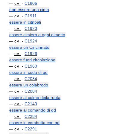
—
см.
-
C1806
non essere una cima
—
см.
-
C1911
essere in citnbali
—
см.
-
C1920
essere cimiero a ogni elmetto
—
см.
-
C1924
essere un Cincinnato
—
см.
-
C1926
essere fuori circolazione
—
см.
-
C1960
essere in coda di qd
—
см.
-
C2034
essere un colabrodo
—
см.
-
C2084
essere al colmo deila ruota
—
см.
-
C2140
essere al comando di qd
—
см.
-
C2284
essere in combutta con qd
—
см.
-
C2291