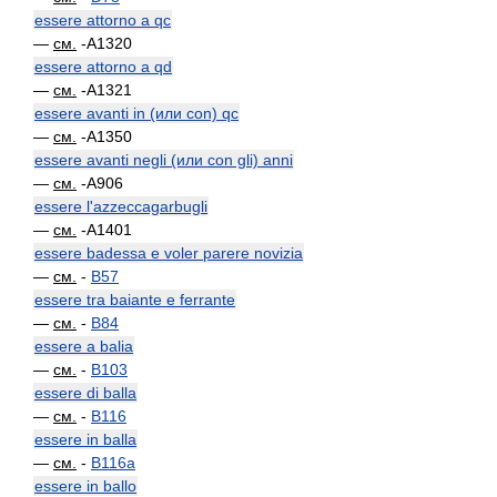
essere attorno a qc
—
см.
-A1320
essere attorno a qd
—
см.
-A1321
essere avanti in (или con) qc
—
см.
-A1350
essere avanti negli (или con gli) anni
—
см.
-A906
essere l'azzeccagarbugli
—
см.
-A1401
essere badessa e voler parere novizia
—
см.
-
B57
essere tra baiante e ferrante
—
см.
-
B84
essere a balia
—
см.
-
B103
essere di balla
—
см.
-
B116
essere in balla
—
см.
-
B116a
essere in ballo