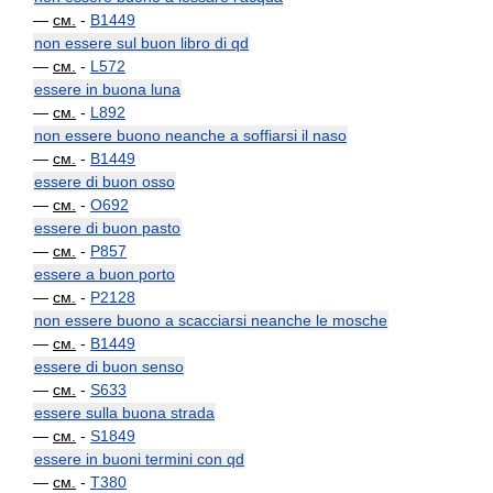
—
см.
-
B1449
non essere sul buon libro di qd
—
см.
-
L572
essere in buona luna
—
см.
-
L892
non essere buono neanche a soffiarsi il naso
—
см.
-
B1449
essere di buon osso
—
см.
-
O692
essere di buon pasto
—
см.
-
P857
essere a buon porto
—
см.
-
P2128
non essere buono a scacciarsi neanche le mosche
—
см.
-
B1449
essere di buon senso
—
см.
-
S633
essere sulla buona strada
—
см.
-
S1849
essere in buoni termini con qd
—
см.
-
T380