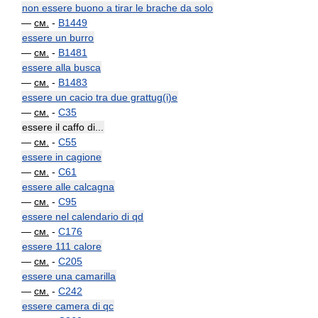
non essere buono a tirar le brache da solo
—
см.
-
B1449
essere un burro
—
см.
-
B1481
essere alla busca
—
см.
-
B1483
essere un cacio tra due grattug(i)e
—
см.
-
C35
essere il caffo di...
—
см.
-
C55
essere in cagione
—
см.
-
C61
essere alle calcagna
—
см.
-
C95
essere nel calendario di qd
—
см.
-
C176
essere 111 calore
—
см.
-
C205
essere una camarilla
—
см.
-
C242
essere camera di qc