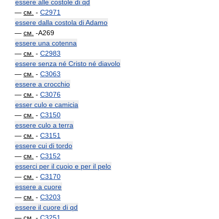
essere alle costole di qd
—
см.
-
C2971
essere dalla costola di Adamo
—
см.
-A269
essere una cotenna
—
см.
-
C2983
essere senza né Cristo né diavolo
—
см.
-
C3063
essere a crocchio
—
см.
-
C3076
esser culo e camicia
—
см.
-
C3150
essere culo a terra
—
см.
-
C3151
essere cui di tordo
—
см.
-
C3152
esserci per il cuoio e per il pelo
—
см.
-
C3170
essere a cuore
—
см.
-
C3203
essere il cuore di qd
—
см.
-
C3251