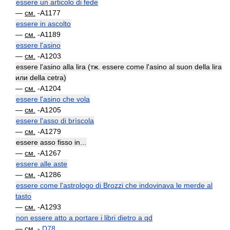
essere un articolo di fede
—
см.
-A1177
essere in ascolto
—
см.
-A1189
essere l'asino
—
см.
-A1203
essere l'asino alla lira (тж. essere come l'asino al suon della lira
или della cetra)
—
см.
-A1204
essere l'asino che vola
—
см.
-A1205
essere l'asso di brìscola
—
см.
-A1279
essere asso fisso in...
—
см.
-A1267
essere alle aste
—
см.
-A1286
essere come l'astrologo di Brozzi che indovinava le merde al
tasto
—
см.
-A1293
non essere atto a portare i libri dietro a qd
—
см.
-
D78