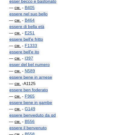
esser becco e bastonato
—
см.
-
B405
essere nel suo bello
—
см.
-
B464
essere di bella età
—
см.
-
E251
essere bell'e fritto
—
см.
-
F1333
essere bell'e ito
—
см.
-
I397
esser del bel numero
—
см.
-
N589
essere bene in arnese
—
см.
-A1125
essere ben foderato
—
см.
-
F965
essere bene in gambe
—
см.
-
G149
essere benveduto da qd
—
см.
-
B556
essere il benvenuto
—
см.
-
B558