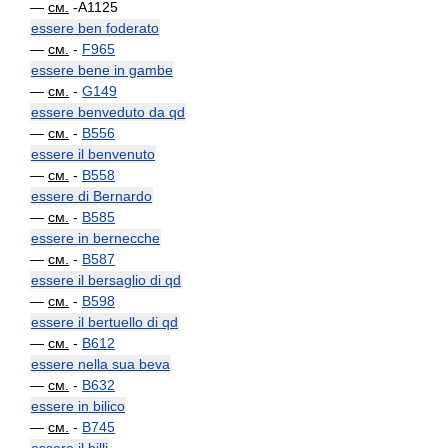
—
см.
-A1125
essere ben foderato
—
см.
-
F965
essere bene in gambe
—
см.
-
G149
essere benveduto da qd
—
см.
-
B556
essere il benvenuto
—
см.
-
B558
essere di Bernardo
—
см.
-
B585
essere in bernecche
—
см.
-
B587
essere il bersaglio di qd
—
см.
-
B598
essere il bertuello di qd
—
см.
-
B612
essere nella sua beva
—
см.
-
B632
essere in bilico
—
см.
-
B745