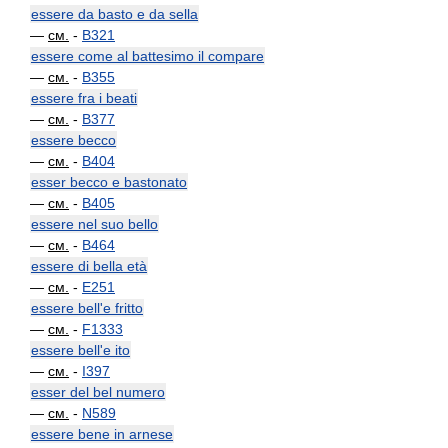
essere da basto e da sella
—
см.
-
B321
essere come al battesimo il compare
—
см.
-
B355
essere fra i beati
—
см.
-
B377
essere becco
—
см.
-
B404
esser becco e bastonato
—
см.
-
B405
essere nel suo bello
—
см.
-
B464
essere di bella età
—
см.
-
E251
essere bell'e fritto
—
см.
-
F1333
essere bell'e ito
—
см.
-
I397
esser del bel numero
—
см.
-
N589
essere bene in arnese