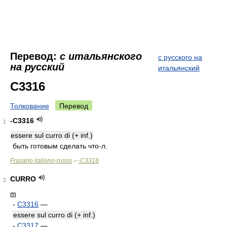
Перевод:
с итальянского
с русского на
на русский
итальянский
C3316
Толкование
Перевод
-C3316
1
essere sul curro di (+ inf.)
быть готовым сделать что-л.
Frasario italiano-russo
-C3316
>
CURRO
2
m
-
C3316
—
essere sul curro di (+ inf.)
-
C3317
—