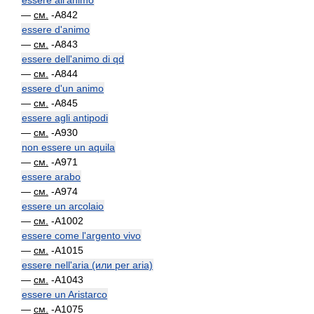
essere all'animo
—
см.
-A842
essere d'animo
—
см.
-A843
essere dell'animo di qd
—
см.
-A844
essere d'un animo
—
см.
-A845
essere agli antipodi
—
см.
-A930
non essere un aquila
—
см.
-A971
essere arabo
—
см.
-A974
essere un arcolaio
—
см.
-A1002
essere come l'argento vivo
—
см.
-A1015
essere nell'aria (или per aria)
—
см.
-A1043
essere un Aristarco
—
см.
-A1075