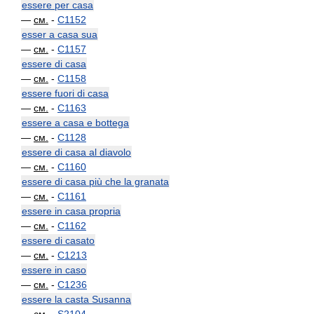
essere per casa
—
см.
-
C1152
esser a casa sua
—
см.
-
C1157
essere di casa
—
см.
-
C1158
essere fuori di casa
—
см.
-
C1163
essere a casa e bottega
—
см.
-
C1128
essere di casa al diavolo
—
см.
-
C1160
essere di casa più che la granata
—
см.
-
C1161
essere in casa propria
—
см.
-
C1162
essere di casato
—
см.
-
C1213
essere in caso
—
см.
-
C1236
essere la casta Susanna