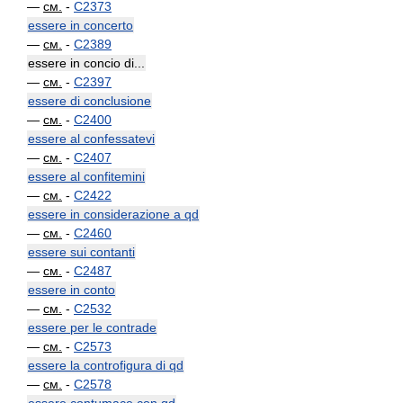
—
см.
-
C2373
essere in concerto
—
см.
-
C2389
essere in concio di...
—
см.
-
C2397
essere di conclusione
—
см.
-
C2400
essere al confessatevi
—
см.
-
C2407
essere al confitemini
—
см.
-
C2422
essere in considerazione a qd
—
см.
-
C2460
essere sui contanti
—
см.
-
C2487
essere in conto
—
см.
-
C2532
essere per le contrade
—
см.
-
C2573
essere la controfigura di qd
—
см.
-
C2578