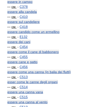
essere in campo
—
см.
-
C378
essere alla candela
—
см.
-
C410
essere sul candeliere
—
см.
-
C418
essere candido come un ermellino
—
см.
-
E132
essere dei cani
—
см.
-
C454
essere come il cane di babbonero
—
см.
-
C455
essere cane e gatto
—
см.
-
C456
essere come una canna (in balia dei flutti)
—
см.
-
C513
esser come le canne degli organi
—
см.
-
C514
essere una canna vana
—
см.
-
C515
essere una canna al vento