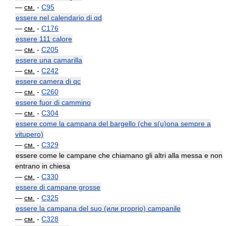
—
см.
-
C95
essere nel calendario di qd
—
см.
-
C176
essere 111 calore
—
см.
-
C205
essere una camarilla
—
см.
-
C242
essere camera di qc
—
см.
-
C260
essere fuor di cammino
—
см.
-
C304
essere come la campana del bargello (che s(u)ona sempre a
vitupero)
—
см.
-
C329
essere come le campane che chiamano gli altri alla messa e non
entrano in chiesa
—
см.
-
C330
essere di campane grosse
—
см.
-
C325
essere la campana del suo (или proprio) campanile
—
см.
-
C328