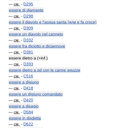
—
см.
-
D295
essere di diamante
—
см.
-
D298
essere il diavolo e l'acqua santa (или e fa croce)
—
см.
-
D309
essere un diavolo nel canneto
—
см.
-
D332
essere fra diciotto e diciannove
—
см.
-
D381
essere dietro a (+inf.)
—
см.
-
D393
essere dietro a qd con le canne aguzze
—
см.
-
C516
essere a digiuno
—
см.
-
D418
essere un digiuno comandato
—
см.
-
D420
essere a disagio
—
см.
-
D584
essere in disdetta
—
см.
-
D622