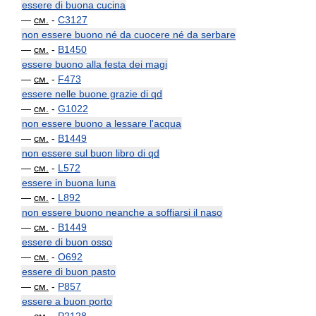
essere di buona cucina
—
см.
-
C3127
non essere buono né da cuocere né da serbare
—
см.
-
B1450
essere buono alla festa dei magi
—
см.
-
F473
essere nelle buone grazie di qd
—
см.
-
G1022
non essere buono a lessare l'acqua
—
см.
-
B1449
non essere sul buon libro di qd
—
см.
-
L572
essere in buona luna
—
см.
-
L892
non essere buono neanche a soffiarsi il naso
—
см.
-
B1449
essere di buon osso
—
см.
-
O692
essere di buon pasto
—
см.
-
P857
essere a buon porto