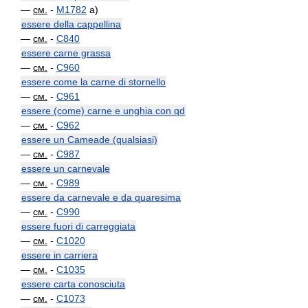
—
см.
-
M1782
a)
essere della cappellina
—
см.
-
C840
essere carne grassa
—
см.
-
C960
essere come la carne di stornello
—
см.
-
C961
essere (come) carne e unghia con qd
—
см.
-
C962
essere un Cameade (qualsiasi)
—
см.
-
C987
essere un carnevale
—
см.
-
C989
essere da carnevale e da quaresima
—
см.
-
C990
essere fuori di carreggiata
—
см.
-
C1020
essere in carriera
—
см.
-
C1035
essere carta conosciuta
—
см.
-
C1073