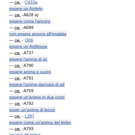
—
см.
-
C433a
essere un Amleto
—
см.
-A628 a)
essere come l'ancora
—
см.
-A699
non essere ancora all'insalata
—
см.
-
I306
essere un Anfitrione
—
см.
-A737
essere l'anima di qc
—
см.
-A790
essere anima e cuore
—
см.
-A791
essere l'anima dannata di qd
—
см.
-A759
essere un'anima in due corpi
—
см.
-A792
esser un'anima di leccio
—
см.
-
L287
essere come un'anima del limbo
—
см.
-A793