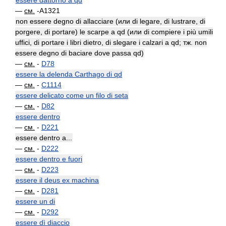
essere dattorno a qd
—
см.
-A1321
non essere degno di allacciare (или di legare, di lustrare, di
porgere, di portare) le scarpe a qd (или di compiere i più umili
uffici, di portare i libri dietro, di slegare i calzari a qd; тж. non
essere degno di baciare dove passa qd)
—
см.
-
D78
essere la delenda Carthago di qd
—
см.
-
C1114
essere delicato come un filo di seta
—
см.
-
D82
essere dentro
—
см.
-
D221
essere dentro a...
—
см.
-
D222
essere dentro e fuori
—
см.
-
D223
essere il deus ex machina
—
см.
-
D281
essere un di
—
см.
-
D292
essere dì diaccio