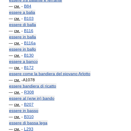
essere tra baiante e ferrante
—
см.
-
B84
essere a balia
—
см.
-
B103
essere di balla
—
см.
-
B116
essere in balla
—
см.
-
B116a
essere in ballo
—
см.
-
B130
essere a banco
—
см.
-
B172
essere come la bandiera del piovano Arlotto
—
см.
-A1078
essere bandiera di ricatto
—
см.
-
R308
essere al (или in) bando
—
см.
-
B207
essere in basso
—
см.
-
B310
essere di bassa lega
—
см.
-
L293