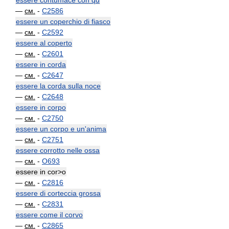
essere contumace con qd
—
см.
-
C2586
essere un coperchio di fiasco
—
см.
-
C2592
essere al coperto
—
см.
-
C2601
essere in corda
—
см.
-
C2647
essere la corda sulla noce
—
см.
-
C2648
essere in corpo
—
см.
-
C2750
essere un corpo e un'anima
—
см.
-
C2751
essere corrotto nelle ossa
—
см.
-
O693
essere in cor>o
—
см.
-
C2816
essere di corteccia grossa
—
см.
-
C2831
essere come il corvo
—
см.
-
C2865