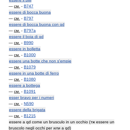
essere il billi
—
см.
-
B747
essere di bocca buona
—
см.
-
B797
essere di bocca buona con qd
—
см.
-
B797a
essere il boia di qd
—
см.
-
B990
essere in bolletta
—
см.
-
B1000
essere una botte che non s'empie
—
см.
-
B1079
essere in una botte dì ferro
—
см.
-
B1080
essere a bottega
—
см.
-
B1091
esser bravo per i numeri
—
см.
-
N590
essere della brigata
—
см.
-
B1215
essere a qd come un brusculo in un occhio (тж essere un
bruscolo negli occhi per или a qd)