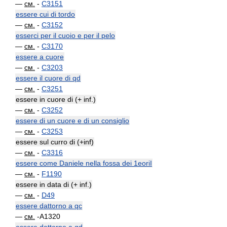
—
см.
-
C3151
essere cui di tordo
—
см.
-
C3152
esserci per il cuoio e per il pelo
—
см.
-
C3170
essere a cuore
—
см.
-
C3203
essere il cuore di qd
—
см.
-
C3251
essere in cuore di (+ inf.)
—
см.
-
C3252
essere di un cuore e di un consiglio
—
см.
-
C3253
essere sul curro di (+inf)
—
см.
-
C3316
essere come Daniele nella fossa dei 1eoriI
—
см.
-
F1190
essere in data di (+ inf.)
—
см.
-
D49
essere dattorno a qc
—
см.
-A1320