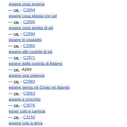
essere cosa propria
—
см.
-
C2894
essere cosa stessa con qd
—
см.
-
C2895
essere cosa stretta di qd
—
см.
-
C2894
essere in cospetto
—
см.
-
C2956
essere alle costole di qd
—
см.
-
C2971
essere dalla costola di Adamo
—
см.
-A269
essere una cotenna
—
см.
-
C2983
essere senza né Cristo né diavolo
—
см.
-
C3063
essere a crocchio
—
см.
-
C3076
esser culo e camicia
—
см.
-
C3150
essere culo a terra