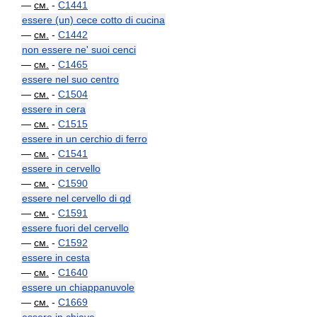
—
см.
-
C1441
essere (un) cece cotto di cucina
—
см.
-
C1442
non essere ne' suoi cenci
—
см.
-
C1465
essere nel suo centro
—
см.
-
C1504
essere in cera
—
см.
-
C1515
essere in un cerchio di ferro
—
см.
-
C1541
essere in cervello
—
см.
-
C1590
essere nel cervello di qd
—
см.
-
C1591
essere fuori del cervello
—
см.
-
C1592
essere in cesta
—
см.
-
C1640
essere un chiappanuvole
—
см.
-
C1669