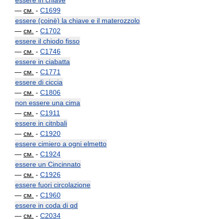
essere in chiave
—
см.
-
C1699
essere (coinè) la chiave e il materozzolo
—
см.
-
C1702
essere il chiodo fisso
—
см.
-
C1746
essere in ciabatta
—
см.
-
C1771
essere di ciccia
—
см.
-
C1806
non essere una cima
—
см.
-
C1911
essere in citnbali
—
см.
-
C1920
essere cimiero a ogni elmetto
—
см.
-
C1924
essere un Cincinnato
—
см.
-
C1926
essere fuori circolazione
—
см.
-
C1960
essere in coda di qd
—
см.
-
C2034