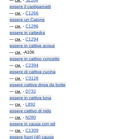
—
см.
-
S2104
essere il castigamatti
—
см.
-
C1266
essere un Catone
—
см.
-
C1286
essere in cattedra
—
см.
-
C1294
essere in cattive acque
—
см.
-A106
essere in cattivo concetto
—
см.
-
C2394
essere di cattiva cucina
—
см.
-
C3128
essere cattiva doga da botte
—
см.
-
D732
essere in cattiva luna
—
см.
-
L892
essere cattivo di nido
—
см.
-
N280
essere in causa con qd
—
см.
-
C1309
essere fuori (di) causa