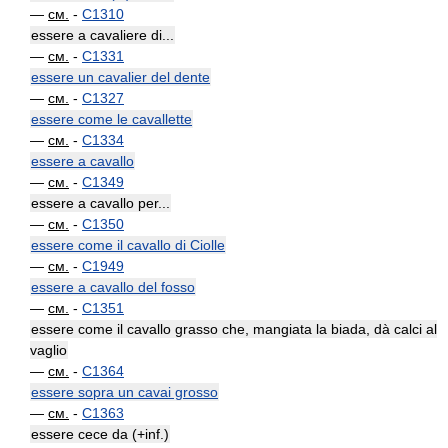
—
см.
-
C1310
essere a cavaliere di...
—
см.
-
C1331
essere un cavalier del dente
—
см.
-
C1327
essere come le cavallette
—
см.
-
C1334
essere a cavallo
—
см.
-
C1349
essere a cavallo per...
—
см.
-
C1350
essere come il cavallo di Ciolle
—
см.
-
C1949
essere a cavallo del fosso
—
см.
-
C1351
essere come il cavallo grasso che, mangiata la biada, dà calci al
vaglio
—
см.
-
C1364
essere sopra un cavai grosso
—
см.
-
C1363
essere cece da (+inf.)