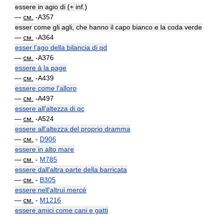
essere in agio di (+ inf.)
—
см.
-A357
esser come gli agli, che hanno il capo bianco e la coda verde
—
см.
-A364
esser l'ago della bilancia di qd
—
см.
-A376
essere à la page
—
см.
-A439
essere come l'alloro
—
см.
-A497
essere all'altezza di qc
—
см.
-A524
essere all'altezza del proprio dramma
—
см.
-
D906
essere in alto mare
—
см.
-
M785
essere dall'altra parte della barricata
—
см.
-
B305
essere nell'altrui mercé
—
см.
-
M1216
essere amici come cani e gatti