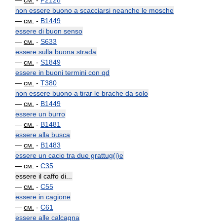
—
см.
-
P2128
non essere buono a scacciarsi neanche le mosche
—
см.
-
B1449
essere di buon senso
—
см.
-
S633
essere sulla buona strada
—
см.
-
S1849
essere in buoni termini con qd
—
см.
-
T380
non essere buono a tirar le brache da solo
—
см.
-
B1449
essere un burro
—
см.
-
B1481
essere alla busca
—
см.
-
B1483
essere un cacio tra due grattug(i)e
—
см.
-
C35
essere il caffo di...
—
см.
-
C55
essere in cagione
—
см.
-
C61
essere alle calcagna