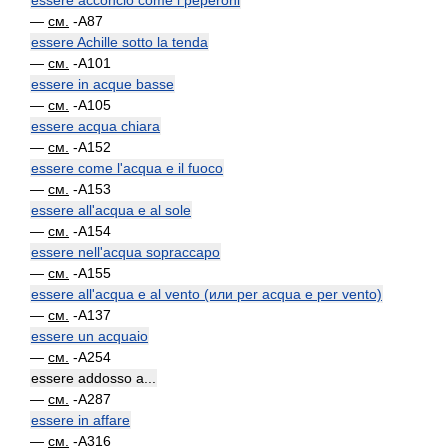
essere acconcio come i peperoni
—
см.
-A87
essere Achille sotto la tenda
—
см.
-A101
essere in acque basse
—
см.
-A105
essere acqua chiara
—
см.
-A152
essere come l'acqua e il fuoco
—
см.
-A153
essere all'acqua e al sole
—
см.
-A154
essere nell'acqua sopraccapo
—
см.
-A155
essere all'acqua e al vento (или per acqua e per vento)
—
см.
-A137
essere un acquaio
—
см.
-A254
essere addosso a...
—
см.
-A287
essere in affare
—
см.
-A316