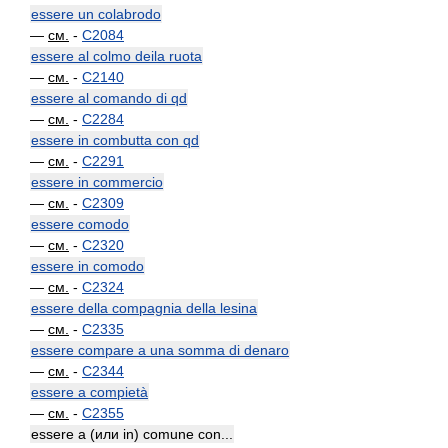
essere un colabrodo
—
см.
-
C2084
essere al colmo deila ruota
—
см.
-
C2140
essere al comando di qd
—
см.
-
C2284
essere in combutta con qd
—
см.
-
C2291
essere in commercio
—
см.
-
C2309
essere comodo
—
см.
-
C2320
essere in comodo
—
см.
-
C2324
essere della compagnia della lesina
—
см.
-
C2335
essere compare a una somma di denaro
—
см.
-
C2344
essere a compietà
—
см.
-
C2355
essere a (или in) comune con...