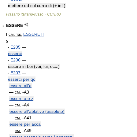
mettere qd sul curro di (+ inf.)
Frasario italiano-russo
CURRO
>
ESSERE
3
I
см. тж.
ESSERE II
v
-
E205
—
esserci
-
E206
—
essere in Lei (voi, lui, ecc.)
-
E207
—
esserci per qc
essere all'a
—
см.
-A3
essere a e z
—
см.
-A4
essere all'ablativo (assoluto)
—
см.
-A41
essere per acca
—
см.
-A49