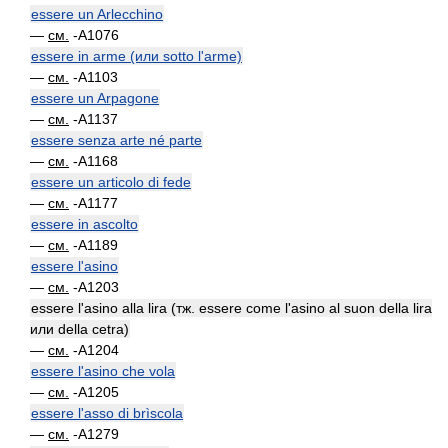
essere un Arlecchino
—
см.
-A1076
essere in arme (или sotto l'arme)
—
см.
-A1103
essere un Arpagone
—
см.
-A1137
essere senza arte né parte
—
см.
-A1168
essere un articolo di fede
—
см.
-A1177
essere in ascolto
—
см.
-A1189
essere l'asino
—
см.
-A1203
essere l'asino alla lira (тж. essere come l'asino al suon della lira
или della cetra)
—
см.
-A1204
essere l'asino che vola
—
см.
-A1205
essere l'asso di brìscola
—
см.
-A1279