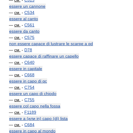
—
см.
-
C513
essere un cannone
—
см.
-
C534
essere al canto
—
см.
-
C561
essere da canto
—
см.
-
C575
non essere capace di lustrare le scarpe a qd
—
см.
-
D78
essere capace di raffinare un capello
—
см.
-
C640
essere in capitale
—
см.
-
C668
essere in capo di qc
—
см.
-
C754
essere un capo di chiodo
—
см.
-
C755
essere col capo nella fossa
—
см.
-
F1189
essere a (или in) capo (di) lista
—
см.
-
C684
essere in capo al mondo