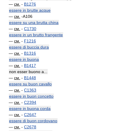
—
см.
-
B1276
essere in brutte acque
—
см.
-A106
essere su una brutta china
—
см.
-
C1730
essere in un brutto frangente
—
см.
-
F1216
essere di buccia dura
—
см.
-
B1316
essere in buona
—
см.
-
B1417
non esser buono a...
—
см.
-
B1448
essere su buon cavallo
—
см.
-
C1363
essere in buon concetto
—
см.
-
C2394
essere in buona corda
—
см.
-
C2647
essere di buon cordovano
—
см.
-
C2678