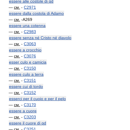
essere alle costole di qd
—
см.
-
C2971
essere dalla costola di Adamo
—
см.
-A269
essere una cotenna
—
см.
-
C2983
essere senza né Cristo né diavolo
—
см.
-
C3063
essere a crocchio
—
см.
-
C3076
esser culo e camicia
—
см.
-
C3150
essere culo a terra
—
см.
-
C3151
essere cui di tordo
—
см.
-
C3152
esserci per il cuoio e per il pelo
—
см.
-
C3170
essere a cuore
—
см.
-
C3203
essere il cuore di qd
—
см.
-
C3251