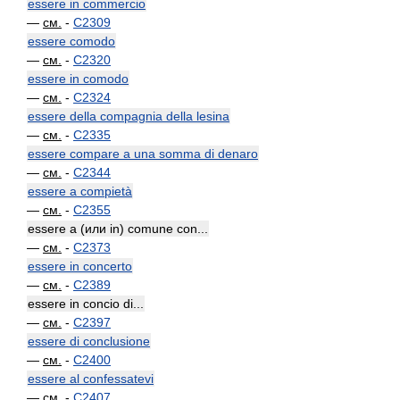
essere in commercio
—
см.
-
C2309
essere comodo
—
см.
-
C2320
essere in comodo
—
см.
-
C2324
essere della compagnia della lesina
—
см.
-
C2335
essere compare a una somma di denaro
—
см.
-
C2344
essere a compietà
—
см.
-
C2355
essere a (или in) comune con...
—
см.
-
C2373
essere in concerto
—
см.
-
C2389
essere in concio di...
—
см.
-
C2397
essere di conclusione
—
см.
-
C2400
essere al confessatevi
—
см.
-
C2407