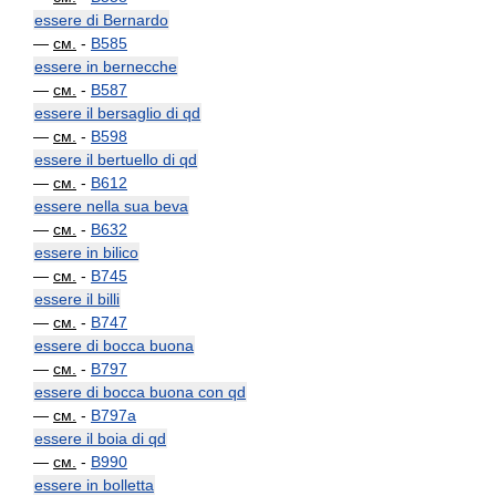
essere di Bernardo
—
см.
-
B585
essere in bernecche
—
см.
-
B587
essere il bersaglio di qd
—
см.
-
B598
essere il bertuello di qd
—
см.
-
B612
essere nella sua beva
—
см.
-
B632
essere in bilico
—
см.
-
B745
essere il billi
—
см.
-
B747
essere di bocca buona
—
см.
-
B797
essere di bocca buona con qd
—
см.
-
B797a
essere il boia di qd
—
см.
-
B990
essere in bolletta