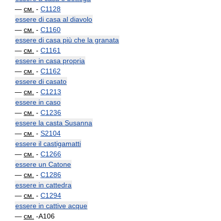
—
см.
-
C1128
essere di casa al diavolo
—
см.
-
C1160
essere di casa più che la granata
—
см.
-
C1161
essere in casa propria
—
см.
-
C1162
essere di casato
—
см.
-
C1213
essere in caso
—
см.
-
C1236
essere la casta Susanna
—
см.
-
S2104
essere il castigamatti
—
см.
-
C1266
essere un Catone
—
см.
-
C1286
essere in cattedra
—
см.
-
C1294
essere in cattive acque
—
см.
-A106