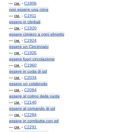
—
см.
-
C1806
non essere una cima
—
см.
-
C1911
essere in citnbali
—
см.
-
C1920
essere cimiero a ogni elmetto
—
см.
-
C1924
essere un Cincinnato
—
см.
-
C1926
essere fuori circolazione
—
см.
-
C1960
essere in coda di qd
—
см.
-
C2034
essere un colabrodo
—
см.
-
C2084
essere al colmo deila ruota
—
см.
-
C2140
essere al comando di qd
—
см.
-
C2284
essere in combutta con qd
—
см.
-
C2291