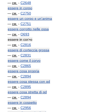
—
см.
-
C2648
essere in corpo
—
см.
-
C2750
essere un corpo e un'anima
—
см.
-
C2751
essere corrotto nelle ossa
—
см.
-
O693
essere in cor>o
—
см.
-
C2816
essere di corteccia grossa
—
см.
-
C2831
essere come il corvo
—
см.
-
C2865
essere cosa propria
—
см.
-
C2894
essere cosa stessa con qd
—
см.
-
C2895
essere cosa stretta di qd
—
см.
-
C2894
essere in cospetto
—
см.
-
C2956