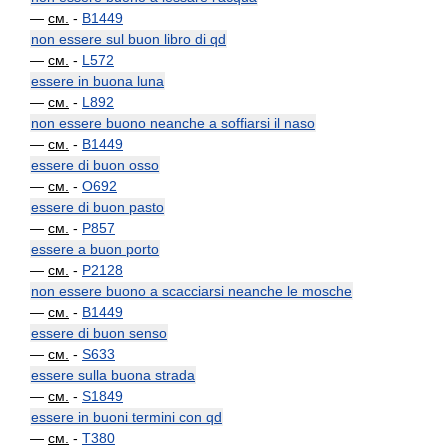
—
см.
-
B1449
non essere sul buon libro di qd
—
см.
-
L572
essere in buona luna
—
см.
-
L892
non essere buono neanche a soffiarsi il naso
—
см.
-
B1449
essere di buon osso
—
см.
-
O692
essere di buon pasto
—
см.
-
P857
essere a buon porto
—
см.
-
P2128
non essere buono a scacciarsi neanche le mosche
—
см.
-
B1449
essere di buon senso
—
см.
-
S633
essere sulla buona strada
—
см.
-
S1849
essere in buoni termini con qd
—
см.
-
T380