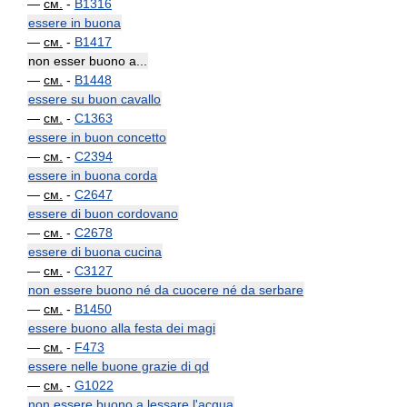
—
см.
-
B1316
essere in buona
—
см.
-
B1417
non esser buono a...
—
см.
-
B1448
essere su buon cavallo
—
см.
-
C1363
essere in buon concetto
—
см.
-
C2394
essere in buona corda
—
см.
-
C2647
essere di buon cordovano
—
см.
-
C2678
essere di buona cucina
—
см.
-
C3127
non essere buono né da cuocere né da serbare
—
см.
-
B1450
essere buono alla festa dei magi
—
см.
-
F473
essere nelle buone grazie di qd
—
см.
-
G1022
non essere buono a lessare l'acqua