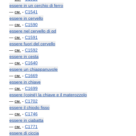
essere in un cerchio di ferro
—
см.
-
C1541
essere in cervello
—
см.
-
C1590
essere nel cervello di qd
—
см.
-
C1591
essere fuori del cervello
—
см.
-
C1592
essere in cesta
—
см.
-
C1640
essere un chiappanuvole
—
см.
-
C1669
essere in chiave
—
см.
-
C1699
essere (coinè) la chiave e il materozzolo
—
см.
-
C1702
essere il chiodo fisso
—
см.
-
C1746
essere in ciabatta
—
см.
-
C1771
essere di ciccia