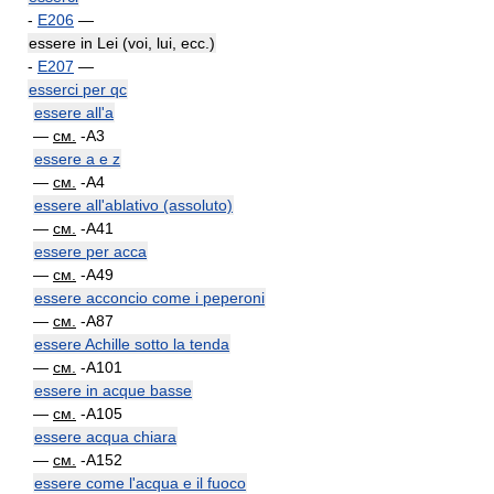
-
E206
—
essere in Lei (voi, lui, ecc.)
-
E207
—
esserci per qc
essere all'a
—
см.
-A3
essere a e z
—
см.
-A4
essere all'ablativo (assoluto)
—
см.
-A41
essere per acca
—
см.
-A49
essere acconcio come i peperoni
—
см.
-A87
essere Achille sotto la tenda
—
см.
-A101
essere in acque basse
—
см.
-A105
essere acqua chiara
—
см.
-A152
essere come l'acqua e il fuoco