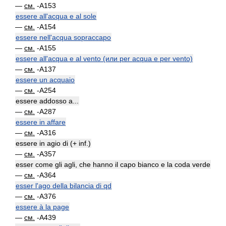
—
см.
-A153
essere all'acqua e al sole
—
см.
-A154
essere nell'acqua sopraccapo
—
см.
-A155
essere all'acqua e al vento (или per acqua e per vento)
—
см.
-A137
essere un acquaio
—
см.
-A254
essere addosso a...
—
см.
-A287
essere in affare
—
см.
-A316
essere in agio di (+ inf.)
—
см.
-A357
esser come gli agli, che hanno il capo bianco e la coda verde
—
см.
-A364
esser l'ago della bilancia di qd
—
см.
-A376
essere à la page
—
см.
-A439