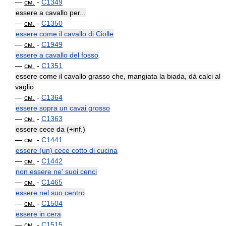
—
см.
-
C1349
essere a cavallo per...
—
см.
-
C1350
essere come il cavallo di Ciolle
—
см.
-
C1949
essere a cavallo del fosso
—
см.
-
C1351
essere come il cavallo grasso che, mangiata la biada, dà calci al
vaglio
—
см.
-
C1364
essere sopra un cavai grosso
—
см.
-
C1363
essere cece da (+inf.)
—
см.
-
C1441
essere (un) cece cotto di cucina
—
см.
-
C1442
non essere ne' suoi cenci
—
см.
-
C1465
essere nel suo centro
—
см.
-
C1504
essere in cera
—
см.
-
C1515