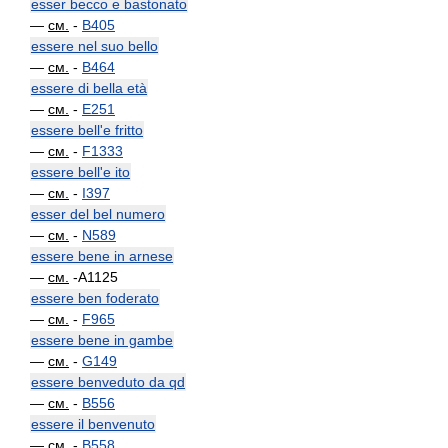
esser becco e bastonato
—
см.
-
B405
essere nel suo bello
—
см.
-
B464
essere di bella età
—
см.
-
E251
essere bell'e fritto
—
см.
-
F1333
essere bell'e ito
—
см.
-
I397
esser del bel numero
—
см.
-
N589
essere bene in arnese
—
см.
-A1125
essere ben foderato
—
см.
-
F965
essere bene in gambe
—
см.
-
G149
essere benveduto da qd
—
см.
-
B556
essere il benvenuto
—
см.
-
B558