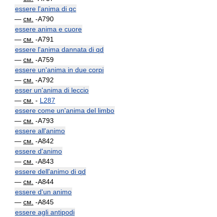
essere l'anima di qc
—
см.
-A790
essere anima e cuore
—
см.
-A791
essere l'anima dannata di qd
—
см.
-A759
essere un'anima in due corpi
—
см.
-A792
esser un'anima di leccio
—
см.
-
L287
essere come un'anima del limbo
—
см.
-A793
essere all'animo
—
см.
-A842
essere d'animo
—
см.
-A843
essere dell'animo di qd
—
см.
-A844
essere d'un animo
—
см.
-A845
essere agli antipodi