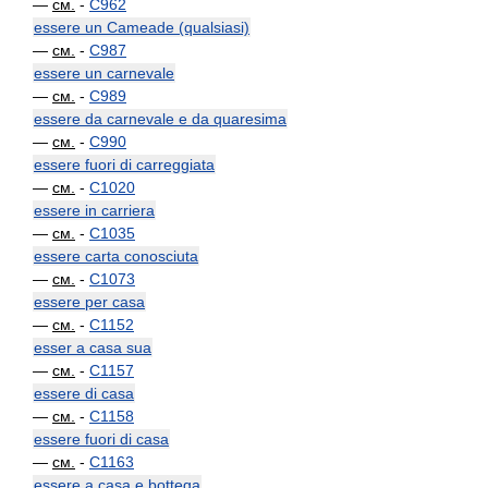
—
см.
-
C962
essere un Cameade (qualsiasi)
—
см.
-
C987
essere un carnevale
—
см.
-
C989
essere da carnevale e da quaresima
—
см.
-
C990
essere fuori di carreggiata
—
см.
-
C1020
essere in carriera
—
см.
-
C1035
essere carta conosciuta
—
см.
-
C1073
essere per casa
—
см.
-
C1152
esser a casa sua
—
см.
-
C1157
essere di casa
—
см.
-
C1158
essere fuori di casa
—
см.
-
C1163
essere a casa e bottega