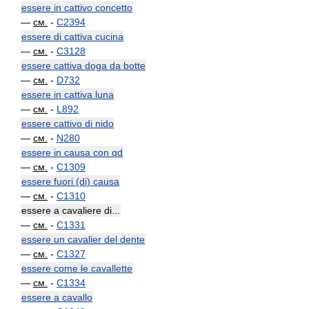
essere in cattivo concetto
—
см.
-
C2394
essere di cattiva cucina
—
см.
-
C3128
essere cattiva doga da botte
—
см.
-
D732
essere in cattiva luna
—
см.
-
L892
essere cattivo di nido
—
см.
-
N280
essere in causa con qd
—
см.
-
C1309
essere fuori (di) causa
—
см.
-
C1310
essere a cavaliere di...
—
см.
-
C1331
essere un cavalier del dente
—
см.
-
C1327
essere come le cavallette
—
см.
-
C1334
essere a cavallo