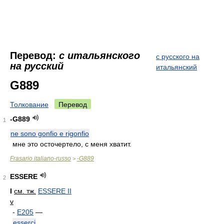
Перевод:
с итальянского
с русского на
на русский
итальянский
G889
Толкование
Перевод
-G889
1
ne sono gonfio e rigonfio
мне это осточертело, с меня хватит.
Frasario italiano-russo
-G889
>
ESSERE
2
I
см. тж.
ESSERE II
v
-
E205
—
esserci