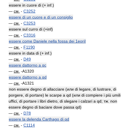
essere in cuore di (+ inf.)
—
см.
-
C3252
essere di un cuore e di un consiglio
—
см.
-
C3253
essere sul curro di (+inf)
—
см.
-
C3316
essere come Daniele nella fossa dei 1eoriI
—
см.
-
F1190
essere in data di (+ inf.)
—
см.
-
D49
essere dattorno a qc
—
см.
-A1320
essere dattorno a qd
—
см.
-A1321
non essere degno di allacciare (или di legare, di lustrare, di
porgere, di portare) le scarpe a qd (или di compiere i più umili
uffici, di portare i libri dietro, di slegare i calzari a qd; тж. non
essere degno di baciare dove passa qd)
—
см.
-
D78
essere la delenda Carthago di qd
—
см.
-
C1114