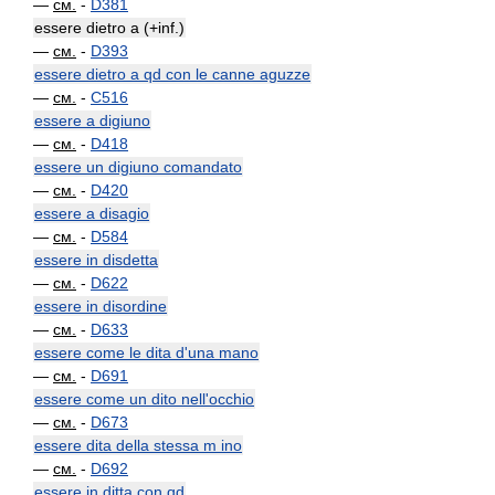
—
см.
-
D381
essere dietro a (+inf.)
—
см.
-
D393
essere dietro a qd con le canne aguzze
—
см.
-
C516
essere a digiuno
—
см.
-
D418
essere un digiuno comandato
—
см.
-
D420
essere a disagio
—
см.
-
D584
essere in disdetta
—
см.
-
D622
essere in disordine
—
см.
-
D633
essere come le dita d'una mano
—
см.
-
D691
essere come un dito nell'occhio
—
см.
-
D673
essere dita della stessa m ino
—
см.
-
D692
essere in ditta con qd