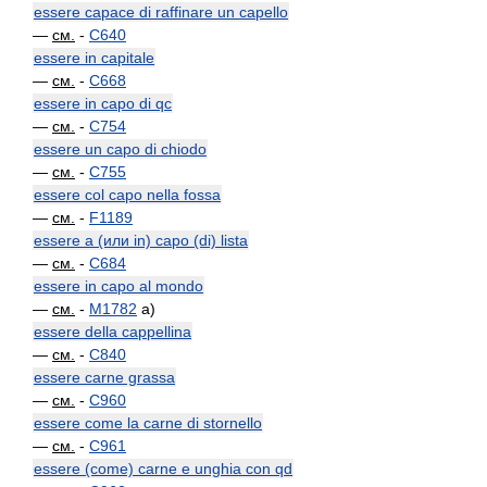
essere capace di raffinare un capello
—
см.
-
C640
essere in capitale
—
см.
-
C668
essere in capo di qc
—
см.
-
C754
essere un capo di chiodo
—
см.
-
C755
essere col capo nella fossa
—
см.
-
F1189
essere a (или in) capo (di) lista
—
см.
-
C684
essere in capo al mondo
—
см.
-
M1782
a)
essere della cappellina
—
см.
-
C840
essere carne grassa
—
см.
-
C960
essere come la carne di stornello
—
см.
-
C961
essere (come) carne e unghia con qd