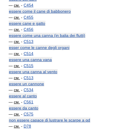
—
см.
-
C454
essere come il cane di babbonero
—
см.
-
C455
essere cane e gatto
—
см.
-
C456
essere come una canna (in balia dei flutti)
—
см.
-
C513
esser come le canne degli organi
—
см.
-
C514
essere una canna vana
—
см.
-
C515
essere una canna al vento
—
см.
-
C513
essere un cannone
—
см.
-
C534
essere al canto
—
см.
-
C561
essere da canto
—
см.
-
C575
non essere capace di lustrare le scarpe a qd
—
см.
-
D78