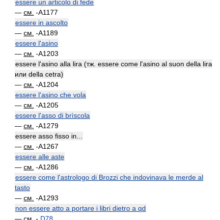
essere un articolo di fede
—
см.
-A1177
essere in ascolto
—
см.
-A1189
essere l'asino
—
см.
-A1203
essere l'asino alla lira (тж. essere come l'asino al suon della lira
или della cetra)
—
см.
-A1204
essere l'asino che vola
—
см.
-A1205
essere l'asso di brìscola
—
см.
-A1279
essere asso fisso in...
—
см.
-A1267
essere alle aste
—
см.
-A1286
essere come l'astrologo di Brozzi che indovinava le merde al
tasto
—
см.
-A1293
non essere atto a portare i libri dietro a qd
—
см.
-
D78