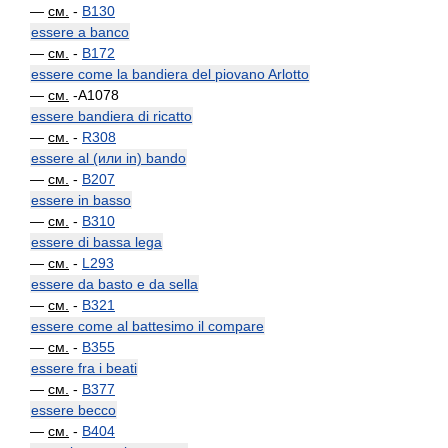
—
см.
-
B130
essere a banco
—
см.
-
B172
essere come la bandiera del piovano Arlotto
—
см.
-A1078
essere bandiera di ricatto
—
см.
-
R308
essere al (или in) bando
—
см.
-
B207
essere in basso
—
см.
-
B310
essere di bassa lega
—
см.
-
L293
essere da basto e da sella
—
см.
-
B321
essere come al battesimo il compare
—
см.
-
B355
essere fra i beati
—
см.
-
B377
essere becco
—
см.
-
B404