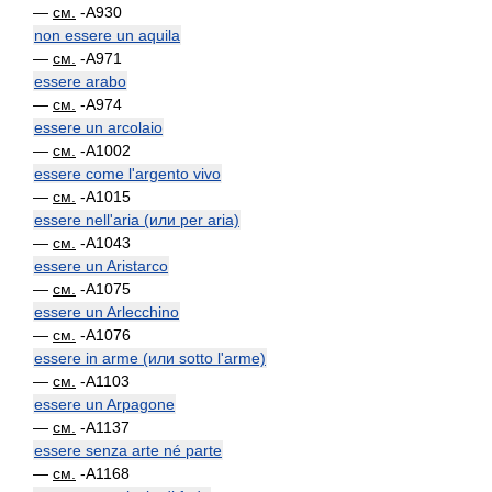
—
см.
-A930
non essere un aquila
—
см.
-A971
essere arabo
—
см.
-A974
essere un arcolaio
—
см.
-A1002
essere come l'argento vivo
—
см.
-A1015
essere nell'aria (или per aria)
—
см.
-A1043
essere un Aristarco
—
см.
-A1075
essere un Arlecchino
—
см.
-A1076
essere in arme (или sotto l'arme)
—
см.
-A1103
essere un Arpagone
—
см.
-A1137
essere senza arte né parte
—
см.
-A1168