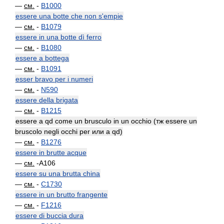
—
см.
-
B1000
essere una botte che non s'empie
—
см.
-
B1079
essere in una botte dì ferro
—
см.
-
B1080
essere a bottega
—
см.
-
B1091
esser bravo per i numeri
—
см.
-
N590
essere della brigata
—
см.
-
B1215
essere a qd come un brusculo in un occhio (тж essere un
bruscolo negli occhi per или a qd)
—
см.
-
B1276
essere in brutte acque
—
см.
-A106
essere su una brutta china
—
см.
-
C1730
essere in un brutto frangente
—
см.
-
F1216
essere di buccia dura