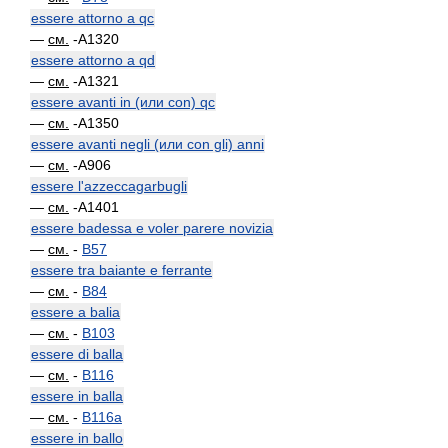
essere attorno a qc
—
см.
-A1320
essere attorno a qd
—
см.
-A1321
essere avanti in (или con) qc
—
см.
-A1350
essere avanti negli (или con gli) anni
—
см.
-A906
essere l'azzeccagarbugli
—
см.
-A1401
essere badessa e voler parere novizia
—
см.
-
B57
essere tra baiante e ferrante
—
см.
-
B84
essere a balia
—
см.
-
B103
essere di balla
—
см.
-
B116
essere in balla
—
см.
-
B116a
essere in ballo