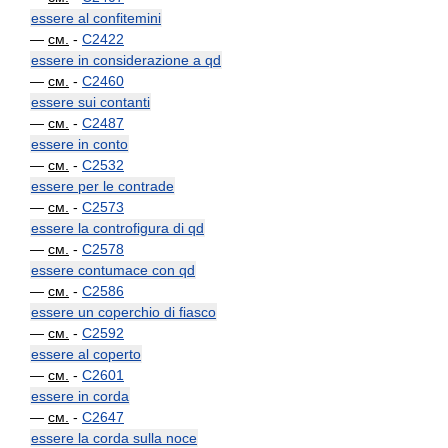
essere al confitemini
—
см.
-
C2422
essere in considerazione a qd
—
см.
-
C2460
essere sui contanti
—
см.
-
C2487
essere in conto
—
см.
-
C2532
essere per le contrade
—
см.
-
C2573
essere la controfigura di qd
—
см.
-
C2578
essere contumace con qd
—
см.
-
C2586
essere un coperchio di fiasco
—
см.
-
C2592
essere al coperto
—
см.
-
C2601
essere in corda
—
см.
-
C2647
essere la corda sulla noce