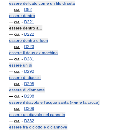
essere delicato come un filo di seta
—
см.
-
D82
essere dentro
—
см.
-
D221
essere dentro a...
—
см.
-
D222
essere dentro e fuori
—
см.
-
D223
essere il deus ex machina
—
см.
-
D281
essere un di
—
см.
-
D292
essere dì diaccio
—
см.
-
D295
essere di diamante
—
см.
-
D298
essere il diavolo e l'acqua santa (или e fa croce)
—
см.
-
D309
essere un diavolo nel canneto
—
см.
-
D332
essere fra diciotto e diciannove