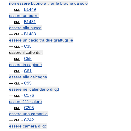
non essere buono a tirar le brache da solo
—
см.
-
B1449
essere un burro
—
см.
-
B1481
essere alla busca
—
см.
-
B1483
essere un cacio tra due grattug(i)e
—
см.
-
C35
essere il caffo di...
—
см.
-
C55
essere in cagione
—
см.
-
C61
essere alle calcagna
—
см.
-
C95
essere nel calendario di qd
—
см.
-
C176
essere 111 calore
—
см.
-
C205
essere una camarilla
—
см.
-
C242
essere camera di qc