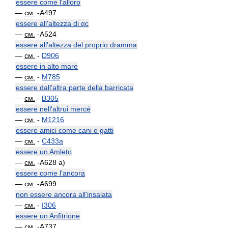
essere come l'alloro
—
см.
-A497
essere all'altezza di qc
—
см.
-A524
essere all'altezza del proprio dramma
—
см.
-
D906
essere in alto mare
—
см.
-
M785
essere dall'altra parte della barricata
—
см.
-
B305
essere nell'altrui mercé
—
см.
-
M1216
essere amici come cani e gatti
—
см.
-
C433a
essere un Amleto
—
см.
-A628 a)
essere come l'ancora
—
см.
-A699
non essere ancora all'insalata
—
см.
-
I306
essere un Anfitrione
—
см.
-A737