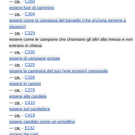
—
см.
-
C260
essere fuor di cammino
—
см.
-
C304
essere come la campana del bargello (che s(u)ona sempre a
vitupero)
—
см.
-
C329
essere come le campane che chiamano gli altri alla messa e non
entrano in chiesa
—
см.
-
C330
essere di campane grosse
—
см.
-
C325
essere la campana del suo (или proprio) campanile
—
см.
-
C328
essere in campo
—
см.
-
C378
essere alla candela
—
см.
-
C410
essere sul candeliere
—
см.
-
C418
essere candido come un ermellino
—
см.
-
E132
essere dei cani