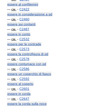
essere al confitemini
—
см.
-
C2422
essere in considerazione a qd
—
см.
-
C2460
essere sui contanti
—
см.
-
C2487
essere in conto
—
см.
-
C2532
essere per le contrade
—
см.
-
C2573
essere la controfigura di qd
—
см.
-
C2578
essere contumace con qd
—
см.
-
C2586
essere un coperchio di fiasco
—
см.
-
C2592
essere al coperto
—
см.
-
C2601
essere in corda
—
см.
-
C2647
essere la corda sulla noce