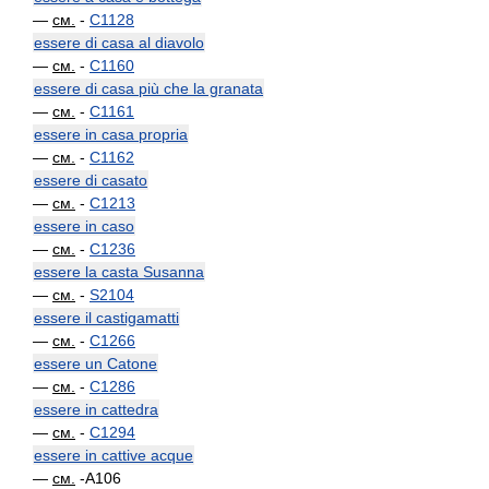
—
см.
-
C1128
essere di casa al diavolo
—
см.
-
C1160
essere di casa più che la granata
—
см.
-
C1161
essere in casa propria
—
см.
-
C1162
essere di casato
—
см.
-
C1213
essere in caso
—
см.
-
C1236
essere la casta Susanna
—
см.
-
S2104
essere il castigamatti
—
см.
-
C1266
essere un Catone
—
см.
-
C1286
essere in cattedra
—
см.
-
C1294
essere in cattive acque
—
см.
-A106