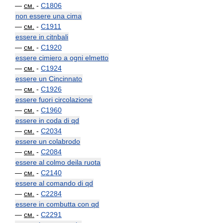
—
см.
-
C1806
non essere una cima
—
см.
-
C1911
essere in citnbali
—
см.
-
C1920
essere cimiero a ogni elmetto
—
см.
-
C1924
essere un Cincinnato
—
см.
-
C1926
essere fuori circolazione
—
см.
-
C1960
essere in coda di qd
—
см.
-
C2034
essere un colabrodo
—
см.
-
C2084
essere al colmo deila ruota
—
см.
-
C2140
essere al comando di qd
—
см.
-
C2284
essere in combutta con qd
—
см.
-
C2291