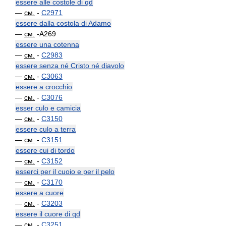
essere alle costole di qd
—
см.
-
C2971
essere dalla costola di Adamo
—
см.
-A269
essere una cotenna
—
см.
-
C2983
essere senza né Cristo né diavolo
—
см.
-
C3063
essere a crocchio
—
см.
-
C3076
esser culo e camicia
—
см.
-
C3150
essere culo a terra
—
см.
-
C3151
essere cui di tordo
—
см.
-
C3152
esserci per il cuoio e per il pelo
—
см.
-
C3170
essere a cuore
—
см.
-
C3203
essere il cuore di qd
—
см.
-
C3251