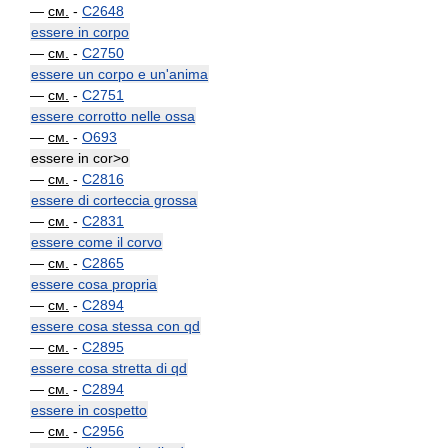
—
см.
-
C2648
essere in corpo
—
см.
-
C2750
essere un corpo e un'anima
—
см.
-
C2751
essere corrotto nelle ossa
—
см.
-
O693
essere in cor>o
—
см.
-
C2816
essere di corteccia grossa
—
см.
-
C2831
essere come il corvo
—
см.
-
C2865
essere cosa propria
—
см.
-
C2894
essere cosa stessa con qd
—
см.
-
C2895
essere cosa stretta di qd
—
см.
-
C2894
essere in cospetto
—
см.
-
C2956