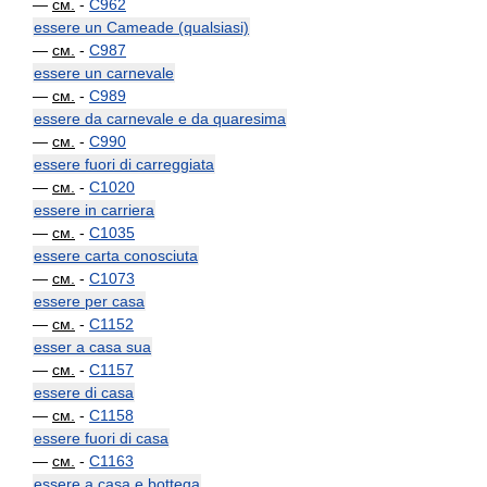
—
см.
-
C962
essere un Cameade (qualsiasi)
—
см.
-
C987
essere un carnevale
—
см.
-
C989
essere da carnevale e da quaresima
—
см.
-
C990
essere fuori di carreggiata
—
см.
-
C1020
essere in carriera
—
см.
-
C1035
essere carta conosciuta
—
см.
-
C1073
essere per casa
—
см.
-
C1152
esser a casa sua
—
см.
-
C1157
essere di casa
—
см.
-
C1158
essere fuori di casa
—
см.
-
C1163
essere a casa e bottega