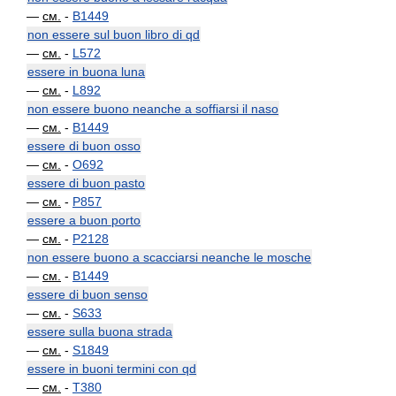
—
см.
-
B1449
non essere sul buon libro di qd
—
см.
-
L572
essere in buona luna
—
см.
-
L892
non essere buono neanche a soffiarsi il naso
—
см.
-
B1449
essere di buon osso
—
см.
-
O692
essere di buon pasto
—
см.
-
P857
essere a buon porto
—
см.
-
P2128
non essere buono a scacciarsi neanche le mosche
—
см.
-
B1449
essere di buon senso
—
см.
-
S633
essere sulla buona strada
—
см.
-
S1849
essere in buoni termini con qd
—
см.
-
T380