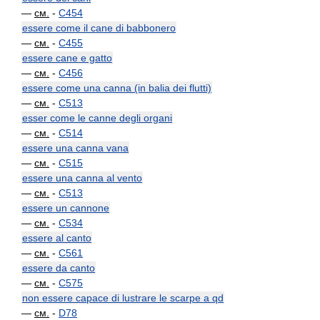
—
см.
-
C454
essere come il cane di babbonero
—
см.
-
C455
essere cane e gatto
—
см.
-
C456
essere come una canna (in balia dei flutti)
—
см.
-
C513
esser come le canne degli organi
—
см.
-
C514
essere una canna vana
—
см.
-
C515
essere una canna al vento
—
см.
-
C513
essere un cannone
—
см.
-
C534
essere al canto
—
см.
-
C561
essere da canto
—
см.
-
C575
non essere capace di lustrare le scarpe a qd
—
см.
-
D78