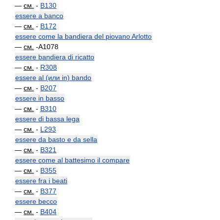
—
см.
-
B130
essere a banco
—
см.
-
B172
essere come la bandiera del piovano Arlotto
—
см.
-A1078
essere bandiera di ricatto
—
см.
-
R308
essere al (или in) bando
—
см.
-
B207
essere in basso
—
см.
-
B310
essere di bassa lega
—
см.
-
L293
essere da basto e da sella
—
см.
-
B321
essere come al battesimo il compare
—
см.
-
B355
essere fra i beati
—
см.
-
B377
essere becco
—
см.
-
B404