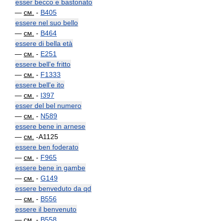
esser becco e bastonato
—
см.
-
B405
essere nel suo bello
—
см.
-
B464
essere di bella età
—
см.
-
E251
essere bell'e fritto
—
см.
-
F1333
essere bell'e ito
—
см.
-
I397
esser del bel numero
—
см.
-
N589
essere bene in arnese
—
см.
-A1125
essere ben foderato
—
см.
-
F965
essere bene in gambe
—
см.
-
G149
essere benveduto da qd
—
см.
-
B556
essere il benvenuto
—
см.
-
B558