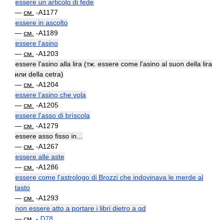
essere un articolo di fede
—
см.
-A1177
essere in ascolto
—
см.
-A1189
essere l'asino
—
см.
-A1203
essere l'asino alla lira (тж. essere come l'asino al suon della lira
или della cetra)
—
см.
-A1204
essere l'asino che vola
—
см.
-A1205
essere l'asso di brìscola
—
см.
-A1279
essere asso fisso in...
—
см.
-A1267
essere alle aste
—
см.
-A1286
essere come l'astrologo di Brozzi che indovinava le merde al
tasto
—
см.
-A1293
non essere atto a portare i libri dietro a qd
—
см.
-
D78