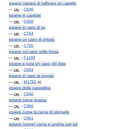
essere capace di raffinare un capello
—
см.
-
C640
essere in capitale
—
см.
-
C668
essere in capo di qc
—
см.
-
C754
essere un capo di chiodo
—
см.
-
C755
essere col capo nella fossa
—
см.
-
F1189
essere a (или in) capo (di) lista
—
см.
-
C684
essere in capo al mondo
—
см.
-
M1782
a)
essere della cappellina
—
см.
-
C840
essere carne grassa
—
см.
-
C960
essere come la carne di stornello
—
см.
-
C961
essere (come) carne e unghia con qd