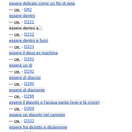
essere delicato come un filo di seta
—
см.
-
D82
essere dentro
—
см.
-
D221
essere dentro a...
—
см.
-
D222
essere dentro e fuori
—
см.
-
D223
essere il deus ex machina
—
см.
-
D281
essere un di
—
см.
-
D292
essere dì diaccio
—
см.
-
D295
essere di diamante
—
см.
-
D298
essere il diavolo e l'acqua santa (или e fa croce)
—
см.
-
D309
essere un diavolo nel canneto
—
см.
-
D332
essere fra diciotto e diciannove