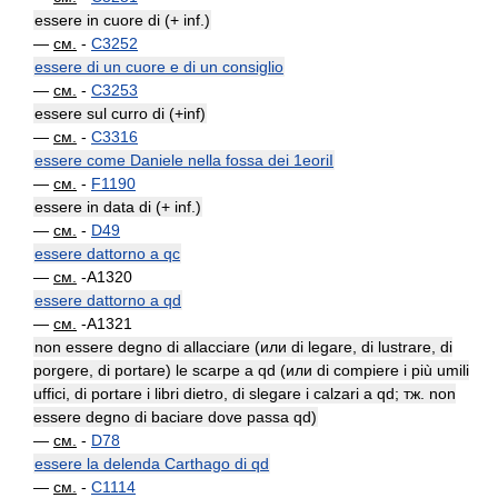
essere in cuore di (+ inf.)
—
см.
-
C3252
essere di un cuore e di un consiglio
—
см.
-
C3253
essere sul curro di (+inf)
—
см.
-
C3316
essere come Daniele nella fossa dei 1eoriI
—
см.
-
F1190
essere in data di (+ inf.)
—
см.
-
D49
essere dattorno a qc
—
см.
-A1320
essere dattorno a qd
—
см.
-A1321
non essere degno di allacciare (или di legare, di lustrare, di
porgere, di portare) le scarpe a qd (или di compiere i più umili
uffici, di portare i libri dietro, di slegare i calzari a qd; тж. non
essere degno di baciare dove passa qd)
—
см.
-
D78
essere la delenda Carthago di qd
—
см.
-
C1114