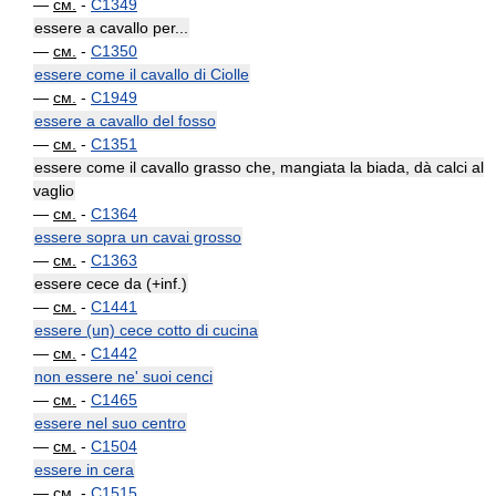
—
см.
-
C1349
essere a cavallo per...
—
см.
-
C1350
essere come il cavallo di Ciolle
—
см.
-
C1949
essere a cavallo del fosso
—
см.
-
C1351
essere come il cavallo grasso che, mangiata la biada, dà calci al
vaglio
—
см.
-
C1364
essere sopra un cavai grosso
—
см.
-
C1363
essere cece da (+inf.)
—
см.
-
C1441
essere (un) cece cotto di cucina
—
см.
-
C1442
non essere ne' suoi cenci
—
см.
-
C1465
essere nel suo centro
—
см.
-
C1504
essere in cera
—
см.
-
C1515