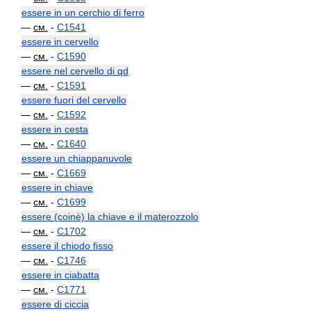
essere in un cerchio di ferro
—
см.
-
C1541
essere in cervello
—
см.
-
C1590
essere nel cervello di qd
—
см.
-
C1591
essere fuori del cervello
—
см.
-
C1592
essere in cesta
—
см.
-
C1640
essere un chiappanuvole
—
см.
-
C1669
essere in chiave
—
см.
-
C1699
essere (coinè) la chiave e il materozzolo
—
см.
-
C1702
essere il chiodo fisso
—
см.
-
C1746
essere in ciabatta
—
см.
-
C1771
essere di ciccia