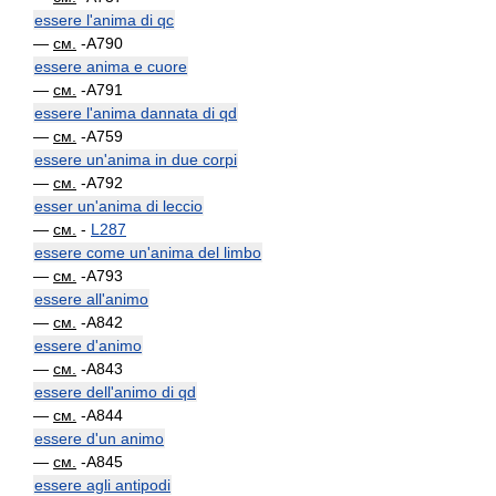
essere l'anima di qc
—
см.
-A790
essere anima e cuore
—
см.
-A791
essere l'anima dannata di qd
—
см.
-A759
essere un'anima in due corpi
—
см.
-A792
esser un'anima di leccio
—
см.
-
L287
essere come un'anima del limbo
—
см.
-A793
essere all'animo
—
см.
-A842
essere d'animo
—
см.
-A843
essere dell'animo di qd
—
см.
-A844
essere d'un animo
—
см.
-A845
essere agli antipodi