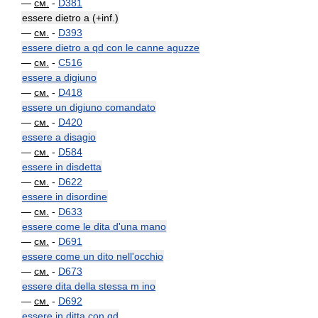
—
см.
-
D381
essere dietro a (+inf.)
—
см.
-
D393
essere dietro a qd con le canne aguzze
—
см.
-
C516
essere a digiuno
—
см.
-
D418
essere un digiuno comandato
—
см.
-
D420
essere a disagio
—
см.
-
D584
essere in disdetta
—
см.
-
D622
essere in disordine
—
см.
-
D633
essere come le dita d'una mano
—
см.
-
D691
essere come un dito nell'occhio
—
см.
-
D673
essere dita della stessa m ino
—
см.
-
D692
essere in ditta con qd