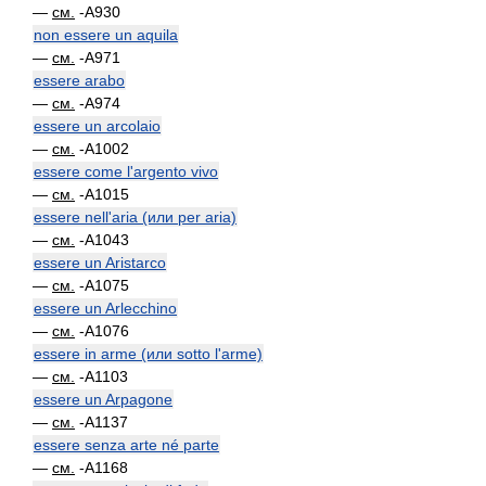
—
см.
-A930
non essere un aquila
—
см.
-A971
essere arabo
—
см.
-A974
essere un arcolaio
—
см.
-A1002
essere come l'argento vivo
—
см.
-A1015
essere nell'aria (или per aria)
—
см.
-A1043
essere un Aristarco
—
см.
-A1075
essere un Arlecchino
—
см.
-A1076
essere in arme (или sotto l'arme)
—
см.
-A1103
essere un Arpagone
—
см.
-A1137
essere senza arte né parte
—
см.
-A1168