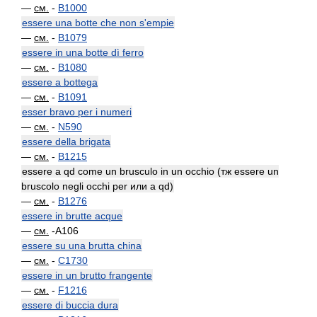
—
см.
-
B1000
essere una botte che non s'empie
—
см.
-
B1079
essere in una botte dì ferro
—
см.
-
B1080
essere a bottega
—
см.
-
B1091
esser bravo per i numeri
—
см.
-
N590
essere della brigata
—
см.
-
B1215
essere a qd come un brusculo in un occhio (тж essere un
bruscolo negli occhi per или a qd)
—
см.
-
B1276
essere in brutte acque
—
см.
-A106
essere su una brutta china
—
см.
-
C1730
essere in un brutto frangente
—
см.
-
F1216
essere di buccia dura