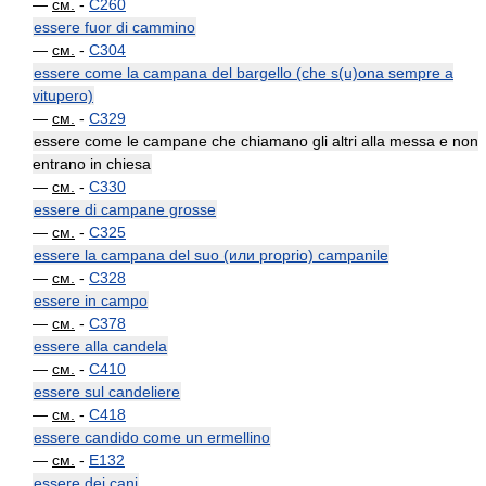
—
см.
-
C260
essere fuor di cammino
—
см.
-
C304
essere come la campana del bargello (che s(u)ona sempre a
vitupero)
—
см.
-
C329
essere come le campane che chiamano gli altri alla messa e non
entrano in chiesa
—
см.
-
C330
essere di campane grosse
—
см.
-
C325
essere la campana del suo (или proprio) campanile
—
см.
-
C328
essere in campo
—
см.
-
C378
essere alla candela
—
см.
-
C410
essere sul candeliere
—
см.
-
C418
essere candido come un ermellino
—
см.
-
E132
essere dei cani