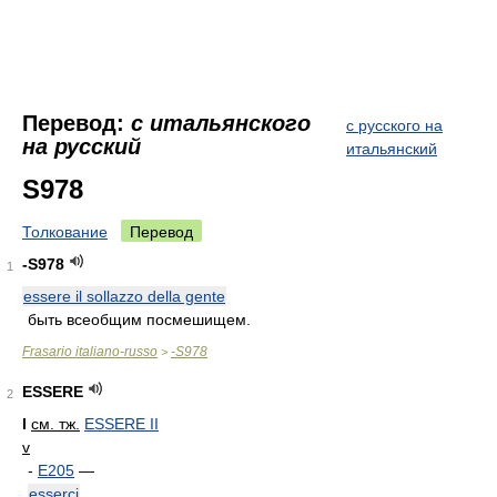
Перевод:
с итальянского
с русского на
на русский
итальянский
S978
Толкование
Перевод
-S978
1
essere il sollazzo della gente
быть всеобщим посмешищем.
Frasario italiano-russo
-S978
>
ESSERE
2
I
см. тж.
ESSERE II
v
-
E205
—
esserci