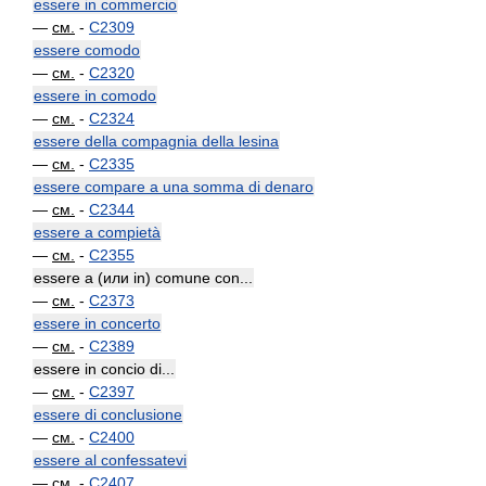
essere in commercio
—
см.
-
C2309
essere comodo
—
см.
-
C2320
essere in comodo
—
см.
-
C2324
essere della compagnia della lesina
—
см.
-
C2335
essere compare a una somma di denaro
—
см.
-
C2344
essere a compietà
—
см.
-
C2355
essere a (или in) comune con...
—
см.
-
C2373
essere in concerto
—
см.
-
C2389
essere in concio di...
—
см.
-
C2397
essere di conclusione
—
см.
-
C2400
essere al confessatevi
—
см.
-
C2407