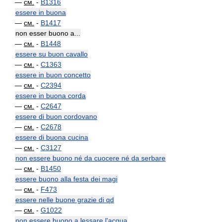
—
см.
-
B1316
essere in buona
—
см.
-
B1417
non esser buono a...
—
см.
-
B1448
essere su buon cavallo
—
см.
-
C1363
essere in buon concetto
—
см.
-
C2394
essere in buona corda
—
см.
-
C2647
essere di buon cordovano
—
см.
-
C2678
essere di buona cucina
—
см.
-
C3127
non essere buono né da cuocere né da serbare
—
см.
-
B1450
essere buono alla festa dei magi
—
см.
-
F473
essere nelle buone grazie di qd
—
см.
-
G1022
non essere buono a lessare l'acqua