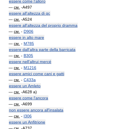
essere come l'alloro
—
см.
-A497
essere all'altezza di qc
—
см.
-A524
essere all'altezza del proprio dramma
—
см.
-
D906
essere in alto mare
—
см.
-
M785
essere dall'altra parte della barricata
—
см.
-
B305
essere nell'altrui mercé
—
см.
-
M1216
essere amici come cani e gatti
—
см.
-
C433a
essere un Amleto
—
см.
-A628 a)
essere come l'ancora
—
см.
-A699
non essere ancora all'insalata
—
см.
-
I306
essere un Anfitrione
—
см.
-A737