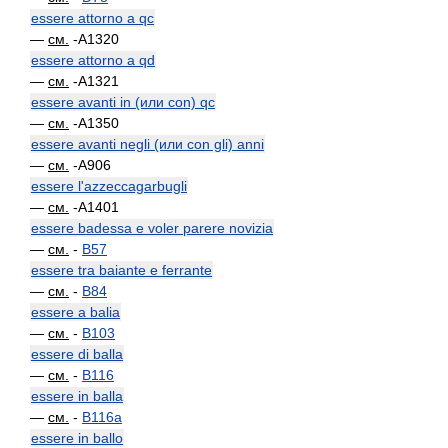
essere attorno a qc
—
см.
-A1320
essere attorno a qd
—
см.
-A1321
essere avanti in (или con) qc
—
см.
-A1350
essere avanti negli (или con gli) anni
—
см.
-A906
essere l'azzeccagarbugli
—
см.
-A1401
essere badessa e voler parere novizia
—
см.
-
B57
essere tra baiante e ferrante
—
см.
-
B84
essere a balia
—
см.
-
B103
essere di balla
—
см.
-
B116
essere in balla
—
см.
-
B116a
essere in ballo