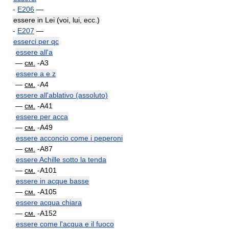
-
E206
—
essere in Lei (voi, lui, ecc.)
-
E207
—
esserci per qc
essere all'a
—
см.
-A3
essere a e z
—
см.
-A4
essere all'ablativo (assoluto)
—
см.
-A41
essere per acca
—
см.
-A49
essere acconcio come i peperoni
—
см.
-A87
essere Achille sotto la tenda
—
см.
-A101
essere in acque basse
—
см.
-A105
essere acqua chiara
—
см.
-A152
essere come l'acqua e il fuoco