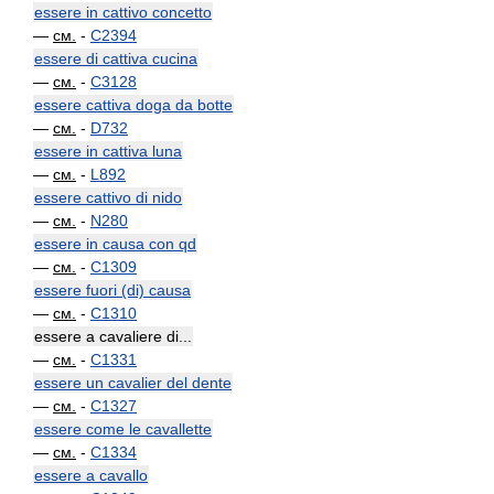
essere in cattivo concetto
—
см.
-
C2394
essere di cattiva cucina
—
см.
-
C3128
essere cattiva doga da botte
—
см.
-
D732
essere in cattiva luna
—
см.
-
L892
essere cattivo di nido
—
см.
-
N280
essere in causa con qd
—
см.
-
C1309
essere fuori (di) causa
—
см.
-
C1310
essere a cavaliere di...
—
см.
-
C1331
essere un cavalier del dente
—
см.
-
C1327
essere come le cavallette
—
см.
-
C1334
essere a cavallo