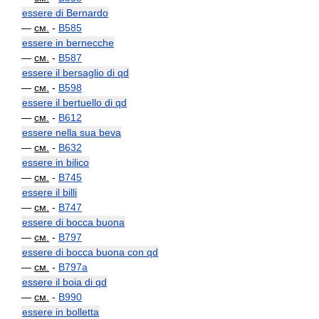
essere di Bernardo
—
см.
-
B585
essere in bernecche
—
см.
-
B587
essere il bersaglio di qd
—
см.
-
B598
essere il bertuello di qd
—
см.
-
B612
essere nella sua beva
—
см.
-
B632
essere in bilico
—
см.
-
B745
essere il billi
—
см.
-
B747
essere di bocca buona
—
см.
-
B797
essere di bocca buona con qd
—
см.
-
B797a
essere il boia di qd
—
см.
-
B990
essere in bolletta