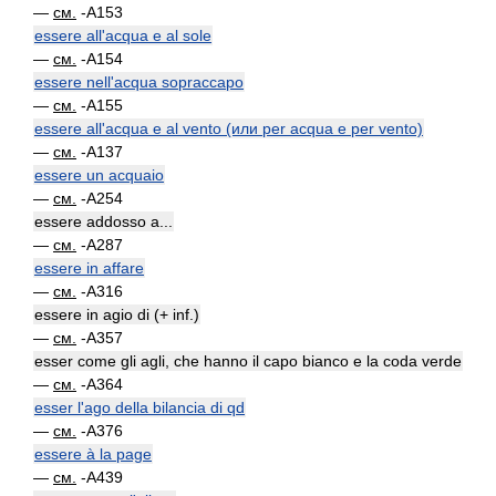
—
см.
-A153
essere all'acqua e al sole
—
см.
-A154
essere nell'acqua sopraccapo
—
см.
-A155
essere all'acqua e al vento (или per acqua e per vento)
—
см.
-A137
essere un acquaio
—
см.
-A254
essere addosso a...
—
см.
-A287
essere in affare
—
см.
-A316
essere in agio di (+ inf.)
—
см.
-A357
esser come gli agli, che hanno il capo bianco e la coda verde
—
см.
-A364
esser l'ago della bilancia di qd
—
см.
-A376
essere à la page
—
см.
-A439