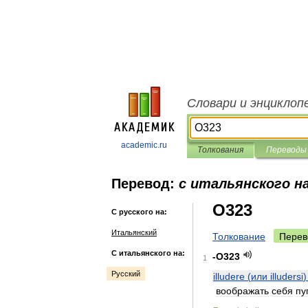
Словари и энциклоп
academic.ru
Толкования
Переводы
Перевод:
с итальянского на
O323
С русского на:
Итальянский
Толкование
Перев
С итальянского на:
-
O323
1
Русский
illudere
(
или
illudersi
воображать
себя
пу