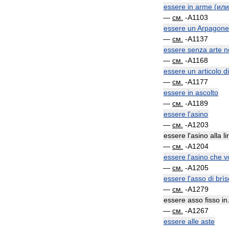
essere
in
arme
(
или
—
см
.
-
A1103
essere
un
Arpagone
—
см
.
-
A1137
essere
senza
arte
n
—
см
.
-
A1168
essere
un
articolo
di
—
см
.
-
A1177
essere
in
ascolto
—
см
.
-
A1189
essere
l
'
asino
—
см
.
-
A1203
essere
l
'
asino
alla
li
—
см
.
-
A1204
essere
l
'
asino
che
v
—
см
.
-
A1205
essere
l
'
asso
di
brìs
—
см
.
-
A1279
essere
asso
fisso
in
—
см
.
-
A1267
essere
alle
aste