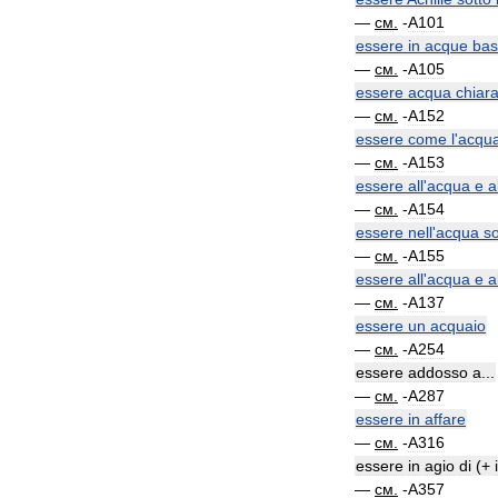
—
см
.
-
A101
essere
in
acque
bas
—
см
.
-
A105
essere
acqua
chiar
—
см
.
-
A152
essere
come
l
'
acqu
—
см
.
-
A153
essere
all
'
acqua
e
a
—
см
.
-
A154
essere
nell
'
acqua
s
—
см
.
-
A155
essere
all
'
acqua
e
a
—
см
.
-
A137
essere
un
acquaio
—
см
.
-
A254
essere
addosso
a
...
—
см
.
-
A287
essere
in
affare
—
см
.
-
A316
essere
in
agio
di
(+
—
см
.
-
A357