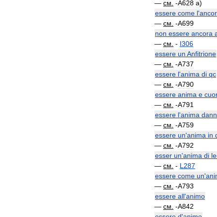
—
см
.
-
A628
a
)
essere
come
l
'
anco
—
см
.
-
A699
non
essere
ancora
a
—
см
.
-
I306
essere
un
Anfitrione
—
см
.
-
A737
essere
l
'
anima
di
qc
—
см
.
-
A790
essere
anima
e
cuo
—
см
.
-
A791
essere
l
'
anima
dann
—
см
.
-
A759
essere
un
'
anima
in
—
см
.
-
A792
esser
un
'
anima
di
le
—
см
.
-
L287
essere
come
un
'
an
—
см
.
-
A793
essere
all
'
animo
—
см
.
-
A842
essere
d
'
animo