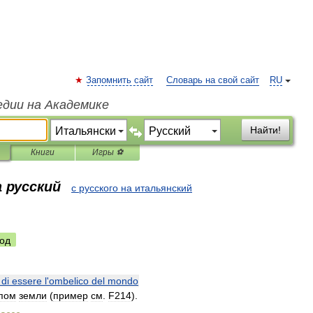
Запомнить сайт
Словарь на свой сайт
RU
едии на Академике
Найти!
Книги
Игры ⚽
 русский
с русского на итальянский
од
)
di
essere
l
'
ombelico
del
mondo
пом
земли
(
пример
см
.
F214
).