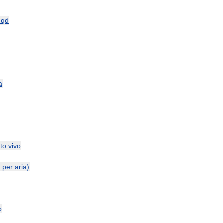
qd
a
to
vivo
и
per
aria
)
o