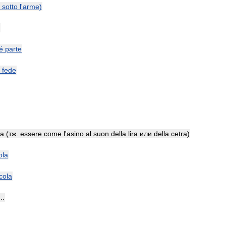
sotto
l
'
arme
)
é
parte
fede
ra
(
тж
.
essere
come
l
'
asino
al
suon
della
lira
или
della
cetra
)
ola
cola
...