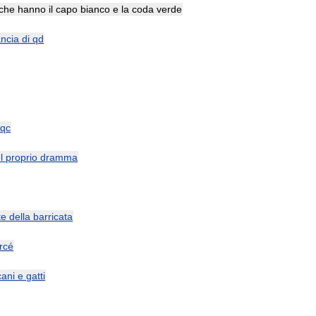
che
hanno
il
capo
bianco
e
la
coda
verde
ancia
di
qd
qc
l
proprio
dramma
te
della
barricata
rcé
cani
e
gatti