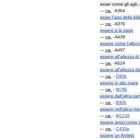
esser
come
gli
agli
,
—
см
.
-
A364
esser
l
'
ago
della
bil
—
см
.
-
A376
essere
à
la
page
—
см
.
-
A439
essere
come
l
'
alloro
—
см
.
-
A497
essere
all
'
altezza
di
—
см
.
-
A524
essere
all
'
altezza
de
—
см
.
-
D906
essere
in
alto
mare
—
см
.
-
M785
essere
dall
'
altra
par
—
см
.
-
B305
essere
nell
'
altrui
me
—
см
.
-
M1216
essere
amici
come
—
см
.
-
C433a
essere
un
Amleto