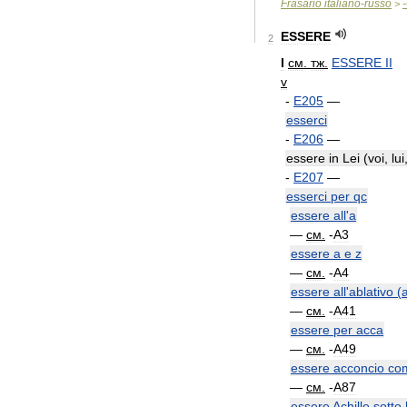
Frasario
italiano
-
russo
-
>
ESSERE
2
I
см
.
тж
.
ESSERE
II
v
-
E205
—
esserci
-
E206
—
essere
in
Lei
(
voi
,
lui
-
E207
—
esserci
per
qc
essere
all
'
a
—
см
.
-
A3
essere
a
e
z
—
см
.
-
A4
essere
all
'
ablativo
(
—
см
.
-
A41
essere
per
acca
—
см
.
-
A49
essere
acconcio
co
—
см
.
-
A87
essere
Achille
sotto