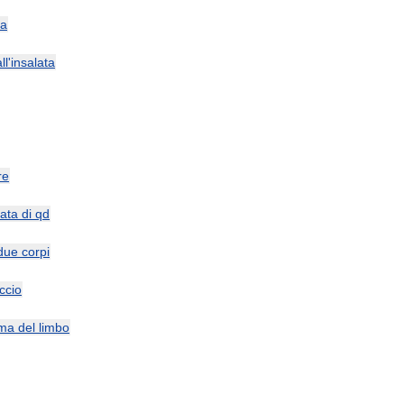
ra
ll
'
insalata
re
ata
di
qd
due
corpi
ccio
ima
del
limbo