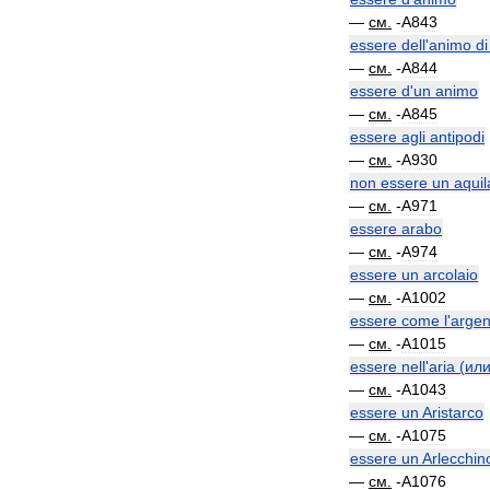
—
см
.
-
A843
essere
dell
'
animo
di
—
см
.
-
A844
essere
d
'
un
animo
—
см
.
-
A845
essere
agli
antipodi
—
см
.
-
A930
non
essere
un
aquil
—
см
.
-
A971
essere
arabo
—
см
.
-
A974
essere
un
arcolaio
—
см
.
-
A1002
essere
come
l
'
argen
—
см
.
-
A1015
essere
nell
'
aria
(
ил
—
см
.
-
A1043
essere
un
Aristarco
—
см
.
-
A1075
essere
un
Arlecchin
—
см
.
-
A1076