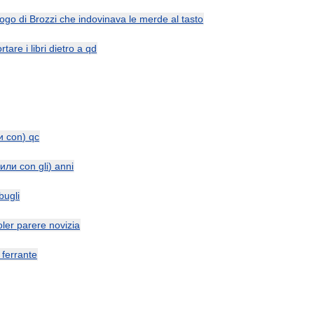
logo
di
Brozzi
che
indovinava
le
merde
al
tasto
ortare
i
libri
dietro
a
qd
и
con
)
qc
или
con
gli
)
anni
bugli
oler
parere
novizia
ferrante