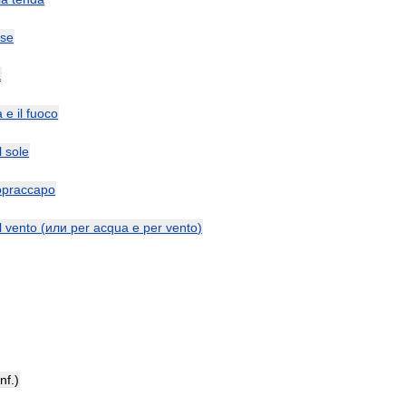
se
a
a
e
il
fuoco
l
sole
opraccapo
l
vento
(
или
per
acqua
e
per
vento
)
inf
.)