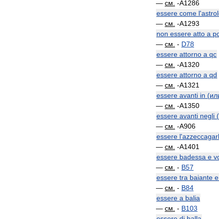
—
см
.
-
A1286
essere
come
l
'
astro
—
см
.
-
A1293
non
essere
atto
a
p
—
см
.
-
D78
essere
attorno
a
qc
—
см
.
-
A1320
essere
attorno
a
qd
—
см
.
-
A1321
essere
avanti
in
(
ил
—
см
.
-
A1350
essere
avanti
negli
(
—
см
.
-
A906
essere
l
'
azzeccagar
—
см
.
-
A1401
essere
badessa
e
v
—
см
.
-
B57
essere
tra
baiante
e
—
см
.
-
B84
essere
a
balia
—
см
.
-
B103
essere
di
balla