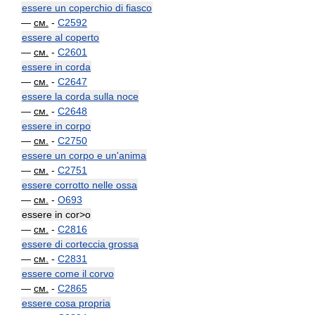
essere un coperchio di fiasco
—
см.
-
C2592
essere al coperto
—
см.
-
C2601
essere in corda
—
см.
-
C2647
essere la corda sulla noce
—
см.
-
C2648
essere in corpo
—
см.
-
C2750
essere un corpo e un'anima
—
см.
-
C2751
essere corrotto nelle ossa
—
см.
-
O693
essere in cor>o
—
см.
-
C2816
essere di corteccia grossa
—
см.
-
C2831
essere come il corvo
—
см.
-
C2865
essere cosa propria