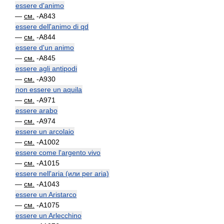
essere d'animo
—
см.
-A843
essere dell'animo di qd
—
см.
-A844
essere d'un animo
—
см.
-A845
essere agli antipodi
—
см.
-A930
non essere un aquila
—
см.
-A971
essere arabo
—
см.
-A974
essere un arcolaio
—
см.
-A1002
essere come l'argento vivo
—
см.
-A1015
essere nell'aria (или per aria)
—
см.
-A1043
essere un Aristarco
—
см.
-A1075
essere un Arlecchino