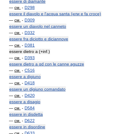
essere di diamante
—
см.
-
D298
essere il diavolo e l'acqua santa (или e fa croce)
—
см.
-
D309
essere un diavolo nel canneto
—
см.
-
D332
essere fra diciotto e diciannove
—
см.
-
D381
essere dietro a (+inf.)
—
см.
-
D393
essere dietro a qd con le canne aguzze
—
см.
-
C516
essere a digiuno
—
см.
-
D418
essere un digiuno comandato
—
см.
-
D420
essere a disagio
—
см.
-
D584
essere in disdetta
—
см.
-
D622
essere in disordine
—
см.
-
D633