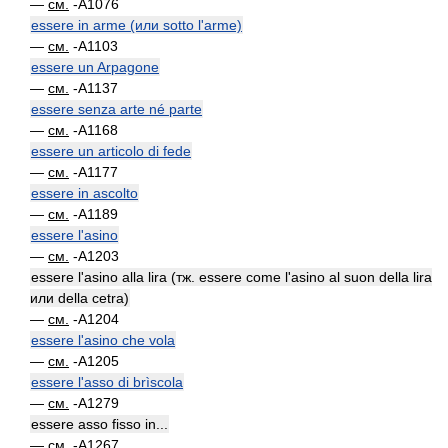
—
см.
-A1076
essere in arme (или sotto l'arme)
—
см.
-A1103
essere un Arpagone
—
см.
-A1137
essere senza arte né parte
—
см.
-A1168
essere un articolo di fede
—
см.
-A1177
essere in ascolto
—
см.
-A1189
essere l'asino
—
см.
-A1203
essere l'asino alla lira (тж. essere come l'asino al suon della lira
или della cetra)
—
см.
-A1204
essere l'asino che vola
—
см.
-A1205
essere l'asso di brìscola
—
см.
-A1279
essere asso fisso in...
—
см.
-A1267