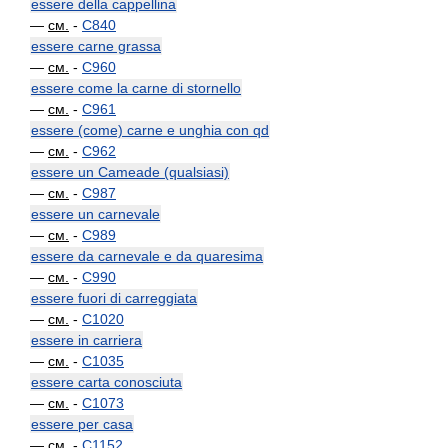
essere della cappellina
—
см.
-
C840
essere carne grassa
—
см.
-
C960
essere come la carne di stornello
—
см.
-
C961
essere (come) carne e unghia con qd
—
см.
-
C962
essere un Cameade (qualsiasi)
—
см.
-
C987
essere un carnevale
—
см.
-
C989
essere da carnevale e da quaresima
—
см.
-
C990
essere fuori di carreggiata
—
см.
-
C1020
essere in carriera
—
см.
-
C1035
essere carta conosciuta
—
см.
-
C1073
essere per casa
—
см.
-
C1152