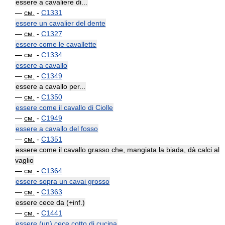
essere a cavaliere di...
—
см.
-
C1331
essere un cavalier del dente
—
см.
-
C1327
essere come le cavallette
—
см.
-
C1334
essere a cavallo
—
см.
-
C1349
essere a cavallo per...
—
см.
-
C1350
essere come il cavallo di Ciolle
—
см.
-
C1949
essere a cavallo del fosso
—
см.
-
C1351
essere come il cavallo grasso che, mangiata la biada, dà calci al
vaglio
—
см.
-
C1364
essere sopra un cavai grosso
—
см.
-
C1363
essere cece da (+inf.)
—
см.
-
C1441
essere (un) cece cotto di cucina