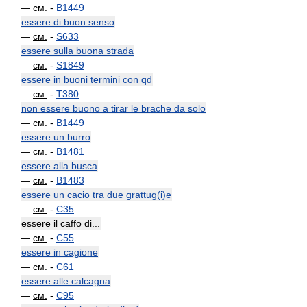
—
см.
-
B1449
essere di buon senso
—
см.
-
S633
essere sulla buona strada
—
см.
-
S1849
essere in buoni termini con qd
—
см.
-
T380
non essere buono a tirar le brache da solo
—
см.
-
B1449
essere un burro
—
см.
-
B1481
essere alla busca
—
см.
-
B1483
essere un cacio tra due grattug(i)e
—
см.
-
C35
essere il caffo di...
—
см.
-
C55
essere in cagione
—
см.
-
C61
essere alle calcagna
—
см.
-
C95