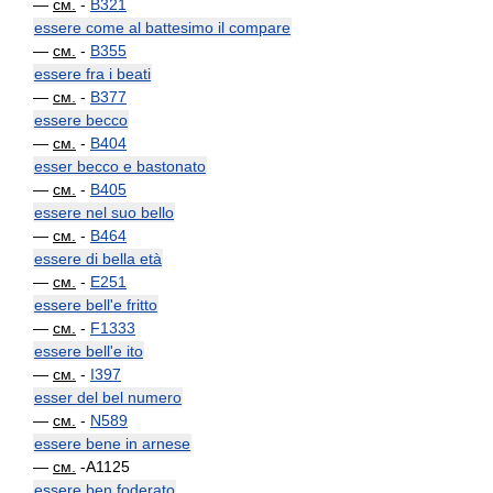
—
см.
-
B321
essere come al battesimo il compare
—
см.
-
B355
essere fra i beati
—
см.
-
B377
essere becco
—
см.
-
B404
esser becco e bastonato
—
см.
-
B405
essere nel suo bello
—
см.
-
B464
essere di bella età
—
см.
-
E251
essere bell'e fritto
—
см.
-
F1333
essere bell'e ito
—
см.
-
I397
esser del bel numero
—
см.
-
N589
essere bene in arnese
—
см.
-A1125
essere ben foderato