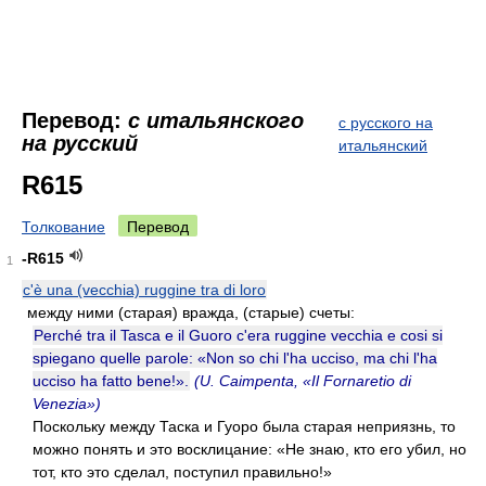
Перевод:
с итальянского
с русского на
на русский
итальянский
R615
Толкование
Перевод
-R615
1
c'è una (vecchia) ruggine tra di loro
между ними (старая) вражда, (старые) счеты:
Perché tra il Tasca e il Guoro c'era ruggine vecchia e cosi si
spiegano quelle parole: «Non so chi l'ha ucciso, ma chi l'ha
ucciso ha fatto bene!».
(U. Caimpenta, «Il Fornaretio di
Venezia»)
Поскольку между Таска и Гуоро была старая неприязнь, то
можно понять и это восклицание: «Не знаю, кто его убил, но
тот, кто это сделал, поступил правильно!»