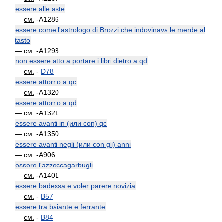
essere alle aste
—
см.
-A1286
essere come l'astrologo di Brozzi che indovinava le merde al
tasto
—
см.
-A1293
non essere atto a portare i libri dietro a qd
—
см.
-
D78
essere attorno a qc
—
см.
-A1320
essere attorno a qd
—
см.
-A1321
essere avanti in (или con) qc
—
см.
-A1350
essere avanti negli (или con gli) anni
—
см.
-A906
essere l'azzeccagarbugli
—
см.
-A1401
essere badessa e voler parere novizia
—
см.
-
B57
essere tra baiante e ferrante
—
см.
-
B84