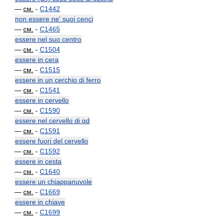
—
см.
-
C1442
non essere ne' suoi cenci
—
см.
-
C1465
essere nel suo centro
—
см.
-
C1504
essere in cera
—
см.
-
C1515
essere in un cerchio di ferro
—
см.
-
C1541
essere in cervello
—
см.
-
C1590
essere nel cervello di qd
—
см.
-
C1591
essere fuori del cervello
—
см.
-
C1592
essere in cesta
—
см.
-
C1640
essere un chiappanuvole
—
см.
-
C1669
essere in chiave
—
см.
-
C1699