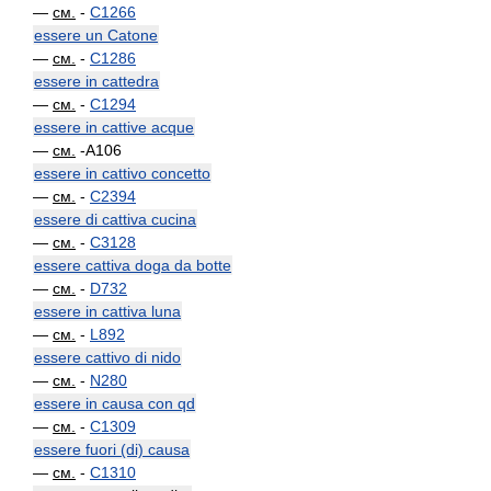
—
см.
-
C1266
essere un Catone
—
см.
-
C1286
essere in cattedra
—
см.
-
C1294
essere in cattive acque
—
см.
-A106
essere in cattivo concetto
—
см.
-
C2394
essere di cattiva cucina
—
см.
-
C3128
essere cattiva doga da botte
—
см.
-
D732
essere in cattiva luna
—
см.
-
L892
essere cattivo di nido
—
см.
-
N280
essere in causa con qd
—
см.
-
C1309
essere fuori (di) causa
—
см.
-
C1310