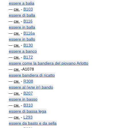
essere a balia
—
см.
-
B103
essere di balla
—
см.
-
B116
essere in balla
—
см.
-
B116a
essere in ballo
—
см.
-
B130
essere a banco
—
см.
-
B172
essere come la bandiera del piovano Arlotto
—
см.
-A1078
essere bandiera di ricatto
—
см.
-
R308
essere al (или in) bando
—
см.
-
B207
essere in basso
—
см.
-
B310
essere di bassa lega
—
см.
-
L293
essere da basto e da sella