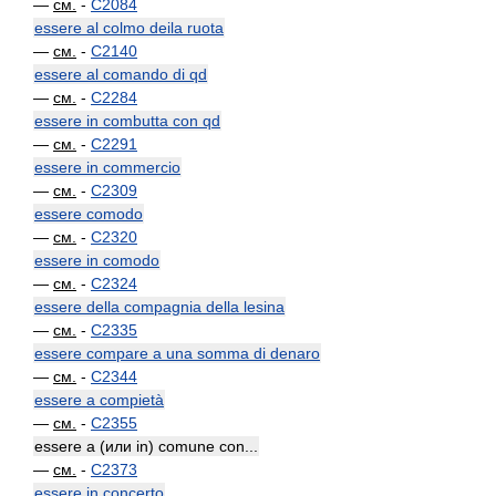
—
см.
-
C2084
essere al colmo deila ruota
—
см.
-
C2140
essere al comando di qd
—
см.
-
C2284
essere in combutta con qd
—
см.
-
C2291
essere in commercio
—
см.
-
C2309
essere comodo
—
см.
-
C2320
essere in comodo
—
см.
-
C2324
essere della compagnia della lesina
—
см.
-
C2335
essere compare a una somma di denaro
—
см.
-
C2344
essere a compietà
—
см.
-
C2355
essere a (или in) comune con...
—
см.
-
C2373
essere in concerto