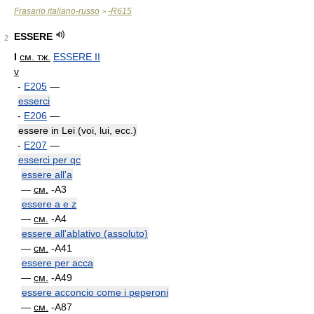
Frasario italiano-russo
-R615
>
ESSERE
2
I
см. тж.
ESSERE II
v
-
E205
—
esserci
-
E206
—
essere in Lei (voi, lui, ecc.)
-
E207
—
esserci per qc
essere all'a
—
см.
-A3
essere a e z
—
см.
-A4
essere all'ablativo (assoluto)
—
см.
-A41
essere per acca
—
см.
-A49
essere acconcio come i peperoni
—
см.
-A87