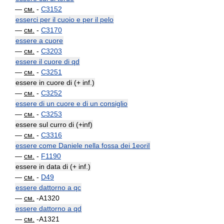
—
см.
-
C3152
esserci per il cuoio e per il pelo
—
см.
-
C3170
essere a cuore
—
см.
-
C3203
essere il cuore di qd
—
см.
-
C3251
essere in cuore di (+ inf.)
—
см.
-
C3252
essere di un cuore e di un consiglio
—
см.
-
C3253
essere sul curro di (+inf)
—
см.
-
C3316
essere come Daniele nella fossa dei 1eoriI
—
см.
-
F1190
essere in data di (+ inf.)
—
см.
-
D49
essere dattorno a qc
—
см.
-A1320
essere dattorno a qd
—
см.
-A1321