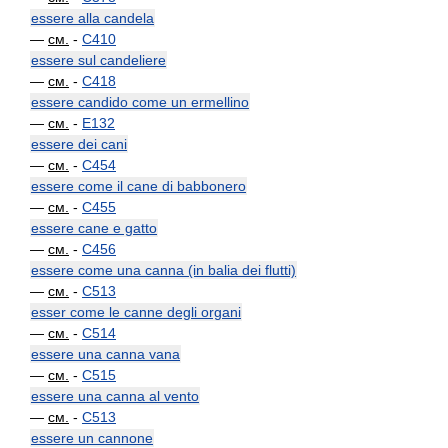
essere alla candela
—
см.
-
C410
essere sul candeliere
—
см.
-
C418
essere candido come un ermellino
—
см.
-
E132
essere dei cani
—
см.
-
C454
essere come il cane di babbonero
—
см.
-
C455
essere cane e gatto
—
см.
-
C456
essere come una canna (in balia dei flutti)
—
см.
-
C513
esser come le canne degli organi
—
см.
-
C514
essere una canna vana
—
см.
-
C515
essere una canna al vento
—
см.
-
C513
essere un cannone