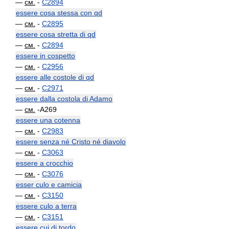
—
см.
-
C2894
essere cosa stessa con qd
—
см.
-
C2895
essere cosa stretta di qd
—
см.
-
C2894
essere in cospetto
—
см.
-
C2956
essere alle costole di qd
—
см.
-
C2971
essere dalla costola di Adamo
—
см.
-A269
essere una cotenna
—
см.
-
C2983
essere senza né Cristo né diavolo
—
см.
-
C3063
essere a crocchio
—
см.
-
C3076
esser culo e camicia
—
см.
-
C3150
essere culo a terra
—
см.
-
C3151
essere cui di tordo