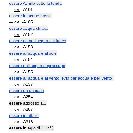
essere Achille sotto la tenda
—
см.
-A101
essere in acque basse
—
см.
-A105
essere acqua chiara
—
см.
-A152
essere come l'acqua e il fuoco
—
см.
-A153
essere all'acqua e al sole
—
см.
-A154
essere nell'acqua sopraccapo
—
см.
-A155
essere all'acqua e al vento (или per acqua e per vento)
—
см.
-A137
essere un acquaio
—
см.
-A254
essere addosso a...
—
см.
-A287
essere in affare
—
см.
-A316
essere in agio di (+ inf.)