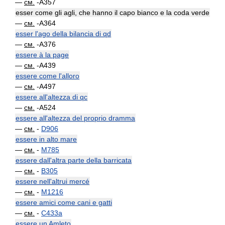
—
см.
-A357
esser come gli agli, che hanno il capo bianco e la coda verde
—
см.
-A364
esser l'ago della bilancia di qd
—
см.
-A376
essere à la page
—
см.
-A439
essere come l'alloro
—
см.
-A497
essere all'altezza di qc
—
см.
-A524
essere all'altezza del proprio dramma
—
см.
-
D906
essere in alto mare
—
см.
-
M785
essere dall'altra parte della barricata
—
см.
-
B305
essere nell'altrui mercé
—
см.
-
M1216
essere amici come cani e gatti
—
см.
-
C433a
essere un Amleto