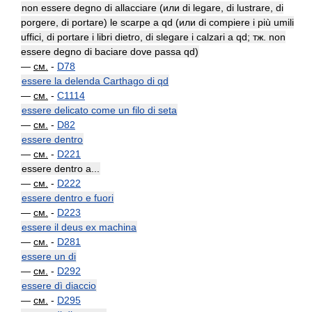
non essere degno di allacciare (или di legare, di lustrare, di
porgere, di portare) le scarpe a qd (или di compiere i più umili
uffici, di portare i libri dietro, di slegare i calzari a qd; тж. non
essere degno di baciare dove passa qd)
—
см.
-
D78
essere la delenda Carthago di qd
—
см.
-
C1114
essere delicato come un filo di seta
—
см.
-
D82
essere dentro
—
см.
-
D221
essere dentro a...
—
см.
-
D222
essere dentro e fuori
—
см.
-
D223
essere il deus ex machina
—
см.
-
D281
essere un di
—
см.
-
D292
essere dì diaccio
—
см.
-
D295