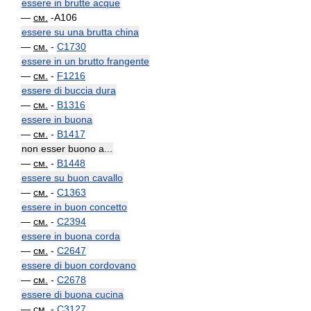
essere in brutte acque
—
см.
-A106
essere su una brutta china
—
см.
-
C1730
essere in un brutto frangente
—
см.
-
F1216
essere di buccia dura
—
см.
-
B1316
essere in buona
—
см.
-
B1417
non esser buono a...
—
см.
-
B1448
essere su buon cavallo
—
см.
-
C1363
essere in buon concetto
—
см.
-
C2394
essere in buona corda
—
см.
-
C2647
essere di buon cordovano
—
см.
-
C2678
essere di buona cucina
—
см.
-
C3127