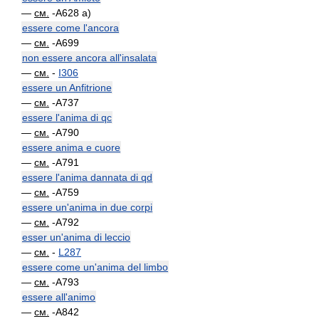
—
см.
-A628 a)
essere come l'ancora
—
см.
-A699
non essere ancora all'insalata
—
см.
-
I306
essere un Anfitrione
—
см.
-A737
essere l'anima di qc
—
см.
-A790
essere anima e cuore
—
см.
-A791
essere l'anima dannata di qd
—
см.
-A759
essere un'anima in due corpi
—
см.
-A792
esser un'anima di leccio
—
см.
-
L287
essere come un'anima del limbo
—
см.
-A793
essere all'animo
—
см.
-A842