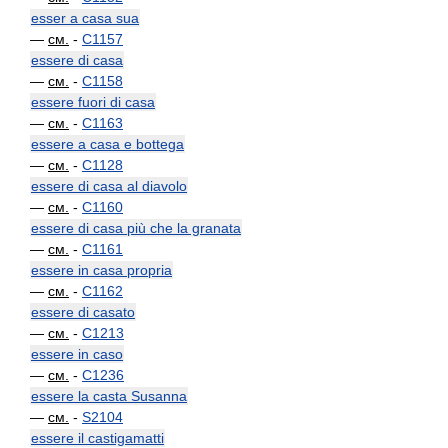
esser a casa sua
—
см.
-
C1157
essere di casa
—
см.
-
C1158
essere fuori di casa
—
см.
-
C1163
essere a casa e bottega
—
см.
-
C1128
essere di casa al diavolo
—
см.
-
C1160
essere di casa più che la granata
—
см.
-
C1161
essere in casa propria
—
см.
-
C1162
essere di casato
—
см.
-
C1213
essere in caso
—
см.
-
C1236
essere la casta Susanna
—
см.
-
S2104
essere il castigamatti