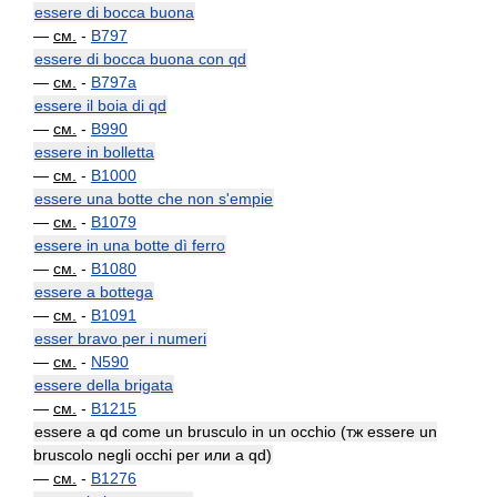
essere di bocca buona
—
см.
-
B797
essere di bocca buona con qd
—
см.
-
B797a
essere il boia di qd
—
см.
-
B990
essere in bolletta
—
см.
-
B1000
essere una botte che non s'empie
—
см.
-
B1079
essere in una botte dì ferro
—
см.
-
B1080
essere a bottega
—
см.
-
B1091
esser bravo per i numeri
—
см.
-
N590
essere della brigata
—
см.
-
B1215
essere a qd come un brusculo in un occhio (тж essere un
bruscolo negli occhi per или a qd)
—
см.
-
B1276