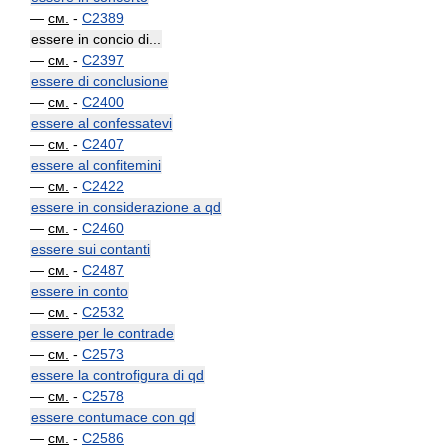
—
см.
-
C2389
essere in concio di...
—
см.
-
C2397
essere di conclusione
—
см.
-
C2400
essere al confessatevi
—
см.
-
C2407
essere al confitemini
—
см.
-
C2422
essere in considerazione a qd
—
см.
-
C2460
essere sui contanti
—
см.
-
C2487
essere in conto
—
см.
-
C2532
essere per le contrade
—
см.
-
C2573
essere la controfigura di qd
—
см.
-
C2578
essere contumace con qd
—
см.
-
C2586