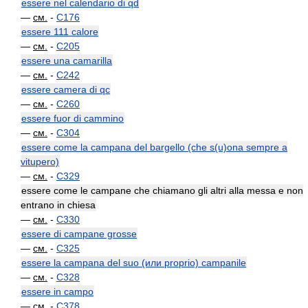
essere nel calendario di qd
—
см.
-
C176
essere 111 calore
—
см.
-
C205
essere una camarilla
—
см.
-
C242
essere camera di qc
—
см.
-
C260
essere fuor di cammino
—
см.
-
C304
essere come la campana del bargello (che s(u)ona sempre a
vitupero)
—
см.
-
C329
essere come le campane che chiamano gli altri alla messa e non
entrano in chiesa
—
см.
-
C330
essere di campane grosse
—
см.
-
C325
essere la campana del suo (или proprio) campanile
—
см.
-
C328
essere in campo
—
см.
-
C378