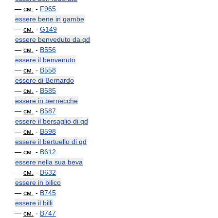
—
см.
-
F965
essere bene in gambe
—
см.
-
G149
essere benveduto da qd
—
см.
-
B556
essere il benvenuto
—
см.
-
B558
essere di Bernardo
—
см.
-
B585
essere in bernecche
—
см.
-
B587
essere il bersaglio di qd
—
см.
-
B598
essere il bertuello di qd
—
см.
-
B612
essere nella sua beva
—
см.
-
B632
essere in bilico
—
см.
-
B745
essere il billi
—
см.
-
B747