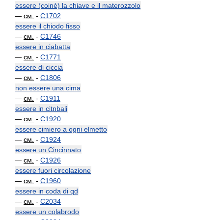
essere (coinè) la chiave e il materozzolo
—
см.
-
C1702
essere il chiodo fisso
—
см.
-
C1746
essere in ciabatta
—
см.
-
C1771
essere di ciccia
—
см.
-
C1806
non essere una cima
—
см.
-
C1911
essere in citnbali
—
см.
-
C1920
essere cimiero a ogni elmetto
—
см.
-
C1924
essere un Cincinnato
—
см.
-
C1926
essere fuori circolazione
—
см.
-
C1960
essere in coda di qd
—
см.
-
C2034
essere un colabrodo