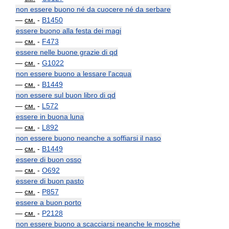
non essere buono né da cuocere né da serbare
—
см.
-
B1450
essere buono alla festa dei magi
—
см.
-
F473
essere nelle buone grazie di qd
—
см.
-
G1022
non essere buono a lessare l'acqua
—
см.
-
B1449
non essere sul buon libro di qd
—
см.
-
L572
essere in buona luna
—
см.
-
L892
non essere buono neanche a soffiarsi il naso
—
см.
-
B1449
essere di buon osso
—
см.
-
O692
essere di buon pasto
—
см.
-
P857
essere a buon porto
—
см.
-
P2128
non essere buono a scacciarsi neanche le mosche