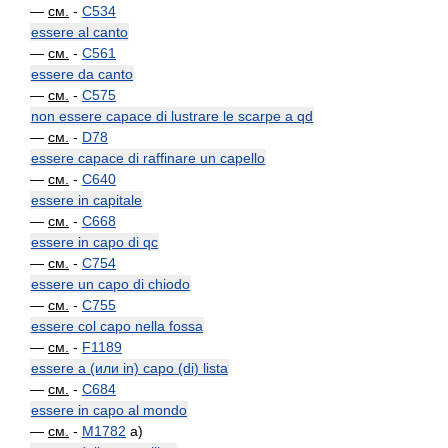
—
см.
-
C534
essere al canto
—
см.
-
C561
essere da canto
—
см.
-
C575
non essere capace di lustrare le scarpe a qd
—
см.
-
D78
essere capace di raffinare un capello
—
см.
-
C640
essere in capitale
—
см.
-
C668
essere in capo di qc
—
см.
-
C754
essere un capo di chiodo
—
см.
-
C755
essere col capo nella fossa
—
см.
-
F1189
essere a (или in) capo (di) lista
—
см.
-
C684
essere in capo al mondo
—
см.
-
M1782
a)