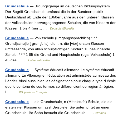
Grundschule
— Bildungsgänge im deutschen Bildungssystem
Der Begriff Grundschule umfasst die in der Bundesrepublik
Deutschland ab Ende der 1960er Jahre aus den unteren Klassen
der Volksschulen hervorgegangenen Schulen, die von Kindern der
Klassen 1 bis 4 (nur… …
Deutsch Wikipedia
Grundschule
— Volksschule (umgangssprachlich) * * *
Grund|schu|le [ grʊntʃu:lə], die; , n: die [vier] ersten Klassen
umfassende, von allen schulpflichtigen Kindern zu besuchende
Schule. * * * 1 85 die Grund und Hauptschule (ugs. Volksschule) 1
45 das… …
Universal-Lexikon
Grundschule
— Système éducatif allemand Le système éducatif
allemand En Allemagne, l éducation est administrée au niveau des
Länder. Ainsi aussi bien les désignations pour chaque type d école
que le contenu de ces termes se différencient de région à région.
L… …
Wikipédia en Français
Grundschule
— die Grundschule, n (Mittelstufe) Schule, die die
ersten vier Klassen umfasst Beispiele: Sie unterrichtet an einer
Grundschule. Ihr Sohn besucht die Grundschule …
Extremes