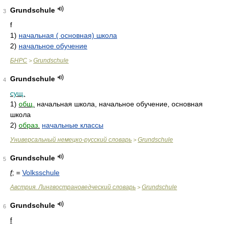
Grundschule
3
f
1)
начальная ( основная) школа
2)
начальное обучение
БНРС
Grundschule
>
Grundschule
4
сущ.
1)
общ.
начальная школа, начальное обучение, основная
школа
2)
образ.
начальные классы
Универсальный немецко-русский словарь
Grundschule
>
Grundschule
5
f
; =
Volksschule
Австрия. Лингвострановедческий словарь
Grundschule
>
Grundschule
6
f