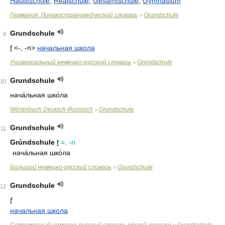
Hauptschule
,
Realschule
,
Gesamtschule
,
Gymnasium
Германия. Лингвострановедческий словарь
Grundschule
>
Grundschule
9
f
<-, -n>
начальная школа
Универсальный немецко-русский словарь
Grundschule
>
Grundschule
10
нача́льная шко́ла
Wörterbuch Deutsch-Russisch
Grundschule
>
Grundschule
11
Grúndschule
f
=, -n
нача́льная шко́ла
Большой немецко-русский словарь
Grundschule
>
Grundschule
12
f
начальная школа