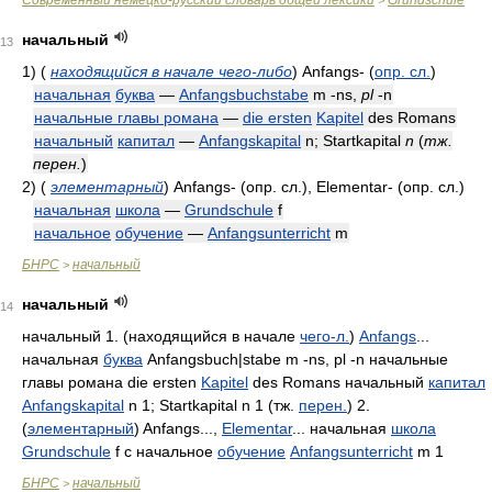
Современный немецко-русский словарь общей лексики
Grundschule
>
начальный
13
1)
(
находящийся в начале чего-либо
)
Anfangs-
(
опр. сл.
)
начальная
буква
—
Anfangsbuchstabe
m -ns,
pl
-n
начальные главы романа
—
die ersten
Kapitel
des Romans
начальный
капитал
—
Anfangskapital
n; Startkapital
n
(
тж.
перен.
)
2)
(
элементарный
)
Anfangs-
(опр. сл.)
, Elementar-
(опр. сл.)
начальная
школа
—
Grundschule
f
начальное
обучение
—
Anfangsunterricht
m
БНРС
начальный
>
начальный
14
начальный 1. (находящийся в начале
чего-л.
)
Anfangs
...
начальная
буква
Anfangsbuch|stabe m -ns, pl -n начальные
главы романа die ersten
Kapitel
des Romans начальный
капитал
Anfangskapital
n 1; Startkapital n 1 (тж.
перен.
) 2.
(
элементарный
) Anfangs...,
Elementar
... начальная
школа
Grundschule
f c начальное
обучение
Anfangsunterricht
m 1
БНРС
начальный
>