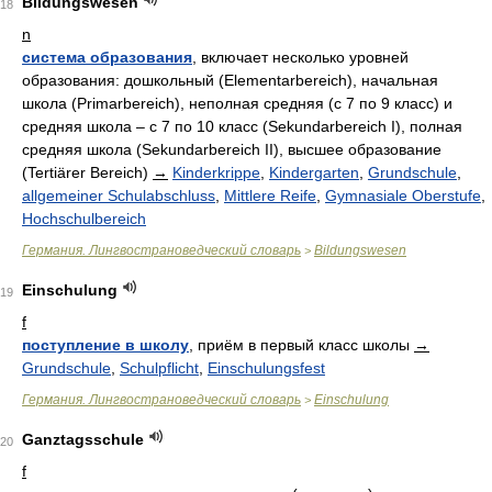
Bildungswesen
18
n
система образования
, включает несколько уровней
образования: дошкольный (Elementarbereich), начальная
школа (Primarbereich), неполная средняя (с 7 по 9 класс) и
средняя школа – с 7 по 10 класс (Sekundarbereich I), полная
средняя школа (Sekundarbereich II), высшее образование
(Tertiärer Bereich)
→
Kinderkrippe
,
Kindergarten
,
Grundschule
,
allgemeiner Schulabschluss
,
Mittlere Reife
,
Gymnasiale Oberstufe
,
Hochschulbereich
Германия. Лингвострановедческий словарь
Bildungswesen
>
Einschulung
19
f
поступление в школу
, приём в первый класс школы
→
Grundschule
,
Schulpflicht
,
Einschulungsfest
Германия. Лингвострановедческий словарь
Einschulung
>
Ganztagsschule
20
f