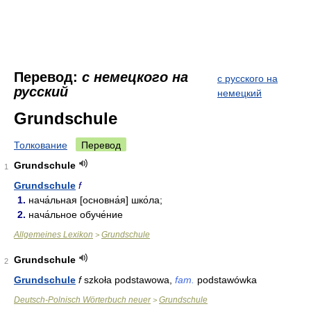
Перевод:
с немецкого на
с русского на
русский
немецкий
Grundschule
Толкование
Перевод
Grundschule
1
Grundschule
f
1.
нача́льная [основна́я] шко́ла;
2.
нача́льное обуче́ние
Allgemeines Lexikon
Grundschule
>
Grundschule
2
Grundschule
f
szkoła podstawowa,
fam.
podstawówka
Deutsch-Polnisch Wörterbuch neuer
Grundschule
>