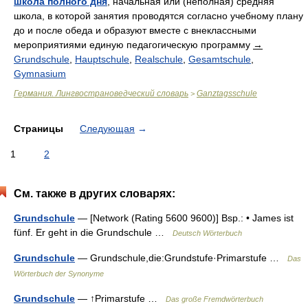
школа полного дня
, начальная или (неполная) средняя
школа, в которой занятия проводятся согласно учебному плану
до и после обеда и образуют вместе с внеклассными
мероприятиями единую педагогическую программу
→
Grundschule
,
Hauptschule
,
Realschule
,
Gesamtschule
,
Gymnasium
Германия. Лингвострановедческий словарь
Ganztagsschule
>
Страницы
Следующая
→
1
2
См. также в других словарях:
Grundschule
— [Network (Rating 5600 9600)] Bsp.: • James ist
fünf. Er geht in die Grundschule …
Deutsch Wörterbuch
Grundschule
— Grundschule,die:Grundstufe·Primarstufe …
Das
Wörterbuch der Synonyme
Grundschule
— ↑Primarstufe …
Das große Fremdwörterbuch