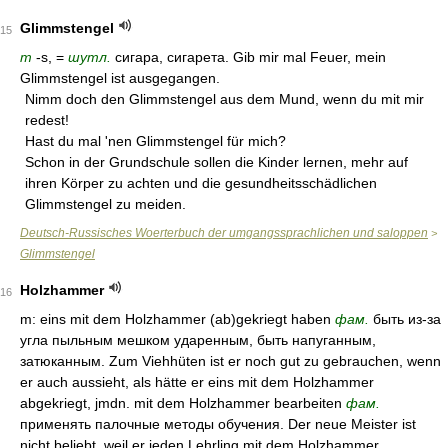
Glimmstengel
15
m
-s, =
шутл.
сигара, сигарета. Gib mir mal Feuer, mein
Glimmstengel ist ausgegangen.
Nimm doch den Glimmstengel aus dem Mund, wenn du mit mir
redest!
Hast du mal 'nen Glimmstengel für mich?
Schon in der Grundschule sollen die Kinder lernen, mehr auf
ihren Körper zu achten und die gesundheitsschädlichen
Glimmstengel zu meiden.
Deutsch-Russisches Woerterbuch der umgangssprachlichen und saloppen
>
Glimmstengel
Holzhammer
16
m: eins mit dem Holzhammer (ab)gekriegt haben
фам.
быть из-за
угла пыльным мешком ударенным, быть напуганным,
затюканным. Zum Viehhüten ist er noch gut zu gebrauchen, wenn
er auch aussieht, als hätte er eins mit dem Holzhammer
abgekriegt, jmdn. mit dem Holzhammer bearbeiten
фам.
применять палочные методы обучения. Der neue Meister ist
nicht beliebt, weil er jeden Lehrling mit dem Holzhammer