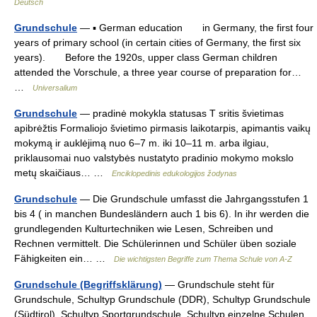
Deutsch
Grundschule
— ▪ German education in Germany, the first four
years of primary school (in certain cities of Germany, the first six
years). Before the 1920s, upper class German children
attended the Vorschule, a three year course of preparation for…
…
Universalium
Grundschule
— pradinė mokykla statusas T sritis švietimas
apibrėžtis Formaliojo švietimo pirmasis laikotarpis, apimantis vaikų
mokymą ir auklėjimą nuo 6–7 m. iki 10–11 m. arba ilgiau,
priklausomai nuo valstybės nustatyto pradinio mokymo mokslo
metų skaičiaus… …
Enciklopedinis edukologijos žodynas
Grundschule
— Die Grundschule umfasst die Jahrgangsstufen 1
bis 4 ( in manchen Bundesländern auch 1 bis 6). In ihr werden die
grundlegenden Kulturtechniken wie Lesen, Schreiben und
Rechnen vermittelt. Die Schülerinnen und Schüler üben soziale
Fähigkeiten ein… …
Die wichtigsten Begriffe zum Thema Schule von A-Z
Grundschule (Begriffsklärung)
— Grundschule steht für
Grundschule, Schultyp Grundschule (DDR), Schultyp Grundschule
(Südtirol), Schultyp Sportgrundschule, Schultyp einzelne Schulen