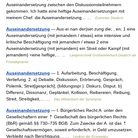
Auseinandersetzung zwischen den Diskussionsteilnehmern
gekommen. Ich hatte eine heftige Auseinandersetzungen mit
meinem Chef. die Auseinandersetzung… …
Extremes Deutsch
Auseinandersetzung
— Aus·ei·nạn·der|set·zung die; , en; 1 eine
Auseinandersetzung (mit jemandem / etwas) eine intensive und
kritische Beschäftigung mit jemandem / etwas 2 eine
Auseinandersetzung (mit jemandem) ein Streit oder Kampf (mit
jemandem) <eine heftige,… …
Langenscheidt Großwörterbuch Deutsch als
Fremdsprache
Auseinandersetzung
— 1. Aufarbeitung, Beschäftigung,
Vertiefung. 2. a) Debatte, Diskussion, Erörterung, Gespräch,
Polemik, Streit[gespräch]; (bildungsspr.): Diskurs, Disput. b)
Differenz, Dissonanz, Geplänkel, Kollision, Reibereien, Reibung,
Streit, Streitigkeit,… …
Das Wörterbuch der Synonyme
Auseinandersetzung
— I. Bürgerliches Recht:A. unter den
Gesellschaftern einer ⇡ Gesellschaft des bürgerlichen Rechts
(BbR) gemäß §§ 730–735 BGB. Zum Zwecke der A. ist das ⇡
Gesellschaftsvermögen, soweit erforderlich, in Geld umzusetzen.
Verbleibt nach Berichtigung… …
Lexikon der Economics