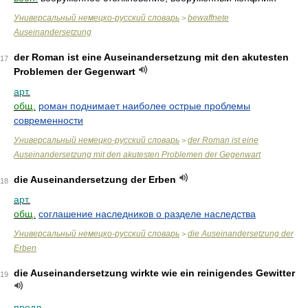
Универсальный немецко-русский словарь
bewaffnete
>
Auseinandersetzung
der Roman ist eine Auseinandersetzung mit den akutesten
17
Problemen der Gegenwart
арт.
общ.
роман поднимает наиболее острые проблемы
современности
Универсальный немецко-русский словарь
der Roman ist eine
>
Auseinandersetzung mit den akutesten Problemen der Gegenwart
die Auseinandersetzung der Erben
18
арт.
общ.
соглашение наследников о разделе наследства
Универсальный немецко-русский словарь
die Auseinandersetzung der
>
Erben
die Auseinandersetzung wirkte wie ein reinigendes Gewitter
19
предл.