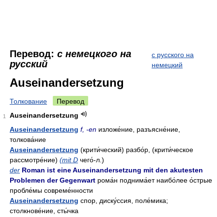
Перевод:
с немецкого на
с русского на
русский
немецкий
Auseinandersetzung
Толкование
Перевод
Auseinandersetzung
1
Auseinandersetzung
f, -en
изложе́ние, разъясне́ние,
толкова́ние
Auseinandersetzung
(крити́ческий) разбо́р, (крити́ческое
рассмотре́ние)
(mit D
чего́-л.)
der
Roman ist eine Auseinandersetzung mit den akutesten
Problemen der Gegenwart
рома́н поднима́ет наибо́лее о́стрые
пробле́мы совреме́нности
Auseinandersetzung
спор, диску́ссия, поле́мика;
столкнове́ние, сты́чка