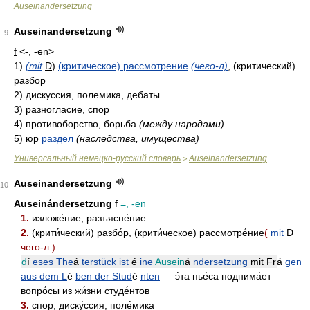
Auseinandersetzung
Auseinandersetzung
9
f
<-, -en>
1)
(mit
D
)
(критическое) рассмотрение
(чего-л)
, (критический)
разбор
2)
дискуссия, полемика, дебаты
3)
разногласие, спор
4)
противоборство, борьба
(между народами)
5)
юр
раздел
(наследства, имущества)
Универсальный немецко-русский словарь
Auseinandersetzung
>
Auseinandersetzung
10
Auseinándersetzung
f
=, -en
1.
изложе́ние, разъясне́ние
2.
(крити́ческий) разбо́р, (крити́ческое) рассмотре́ние
(
mit
D
чего-л.
)
d
í
eses The
á
terstück ist
é
ine
Ausein
á
ndersetzung
mit Fr
á
gen
aus dem L
é
ben der Stud
é
nten
— э́та пье́са поднима́ет
вопро́сы из жи́зни студе́нтов
3.
спор, диску́ссия, поле́мика