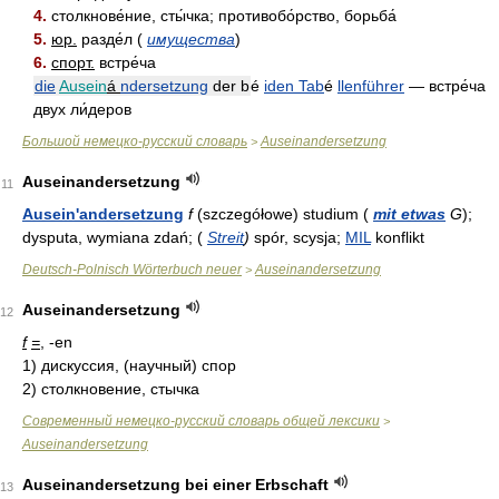
4.
столкнове́ние, сты́чка; противобо́рство, борьба́
5.
юр.
разде́л (
имущества
)
6.
спорт.
встре́ча
die
Ausein
á
ndersetzung
der b
é
iden Tab
é
llenführer
— встре́ча
двух ли́деров
Большой немецко-русский словарь
Auseinandersetzung
>
Auseinandersetzung
11
Ausein'andersetzung
f
(szczegółowe) studium (
mit etwas
G
);
dysputa, wymiana zdań; (
Streit
)
spór, scysja;
MIL
konflikt
Deutsch-Polnisch Wörterbuch neuer
Auseinandersetzung
>
Auseinandersetzung
12
f
=
, -en
1)
дискуссия, (научный) спор
2)
столкновение, стычка
Современный немецко-русский словарь общей лексики
>
Auseinandersetzung
Auseinandersetzung bei einer Erbschaft
13