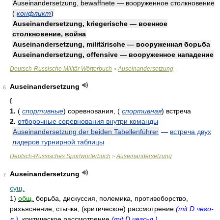
Auseinandersetzung, bewaffnete — вооруженное столкновение
(
конфликт
)
Auseinandersetzung, kriegerische — военное
столкновение, война
Auseinandersetzung, militärische — вооруженная борьба
Auseinandersetzung, offensive — вооруженное нападение
Deutsch-Russische Militär Wörterbuch
Auseinandersetzung
>
Auseinandersetzung
6
f
1.
(
спортивные
)
соревнования,
(
спортивная
)
встреча
2.
отборочные соревнования внутри команды
Auseinandersetzung der beiden Tabellenführer
—
встреча двух
лидеров турнирной таблицы
Deutsch-Russisches Sportwörterbuch
Auseinandersetzung
>
Auseinandersetzung
7
сущ.
1)
общ.
борьба, дискуссия, полемика, противоборство,
разъяснение, стычка, (критическое) рассмотрение
(mit D чего-
л.)
, критическое рассмотрение
(mit D чего-л.)
,