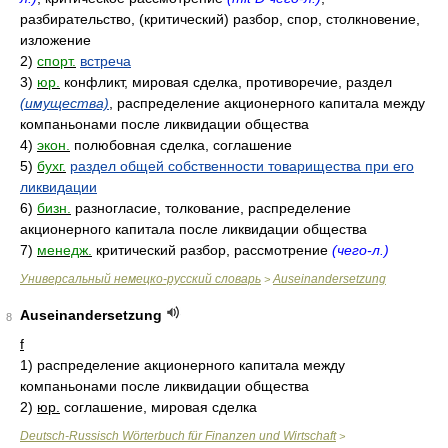
разбирательство, (критический) разбор, спор, столкновение,
изложение
2)
спорт.
встреча
3)
юр.
конфликт, мировая сделка, противоречие, раздел
(имущества)
, распределение акционерного капитала между
компаньонами после ликвидации общества
4)
экон.
полюбовная сделка, соглашение
5)
бухг.
раздел общей собственности товарищества при его
ликвидации
6)
бизн.
разногласие, толкование, распределение
акционерного капитала после ликвидации общества
7)
менедж.
критический разбор, рассмотрение
(чего-л.)
Универсальный немецко-русский словарь
Auseinandersetzung
>
Auseinandersetzung
8
f
1)
распределение акционерного капитала между
компаньонами после ликвидации общества
2)
юр.
соглашение, мировая сделка
Deutsch-Russisch Wörterbuch für Finanzen und Wirtschaft
>