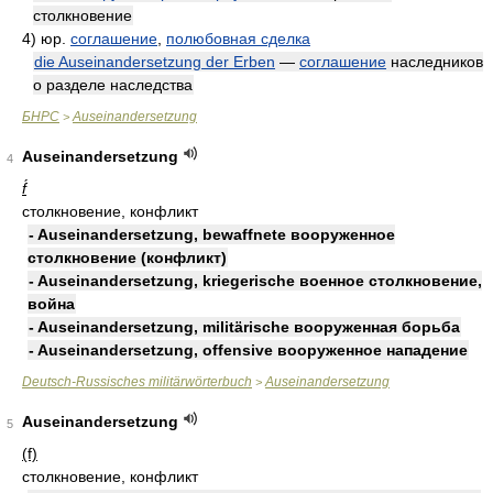
столкновение
4)
юр.
соглашение
,
полюбовная сделка
die Auseinandersetzung der Erben
—
соглашение
наследников
о разделе наследства
БНРС
Auseinandersetzung
>
Auseinandersetzung
4
f́
столкновение, конфликт
- Auseinandersetzung, bewaffnete вооруженное
столкновение (конфликт)
- Auseinandersetzung, kriegerische военное столкновение,
война
- Auseinandersetzung, militärische вооруженная борьба
- Auseinandersetzung, offensive вооруженное нападение
Deutsch-Russisches militärwörterbuch
Auseinandersetzung
>
Auseinandersetzung
5
(f)
столкновение, конфликт