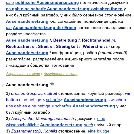
eine
politische Auseinandersetzung
полити́ческая диску́ссия
es gab eine scharfe Auseinandersetzung zwischen ihnen
у
них был кру́пный разгово́р, у них бы́ло серьё́зное столкнове́ние
Auseinandersetzung
юр.
соглаше́ние, полюбо́вная сде́лка
die
Auseinandersetzung der Erben
соглаше́ние насле́дников о
разде́ле насле́дства
Auseinandersetzung
f
, Bestreitung
f
, Rechtshandel
m
,
Rechtsstreit
m
, Streit
m
, Streitigkeit
f
, Widerstreit
m
спор
Auseinandersetzung
f
конфронта́ция; разбо́р
(крити́ческий)
;
разногла́сие; распределе́ние акционе́рного капита́ла по́сле
ликвида́ции о́бщества; толкова́ние
Allgemeines Lexikon
Auseinandersetzung
>
Auseinandersetzung
2
1)
ernstes Gespräch, Streit
столкнове́ние
,
кру́пный разгово́р
.
wir
hatten eine heftige <
scharfe
>
Auseinandersetzung
, zwischen
uns gab es eine heftige <
scharfe
>
Auseinandersetzung
у нас
был кру́пный разгово́р
2)
Aussprache, Meinungsaustausch
диску́ссия
.
eine
wissenschaftliche
Auseinandersetzung
auch
нау́чный спор
3)
Zusammenstoß, Konflikt
столкнове́ние
.
eine blutige