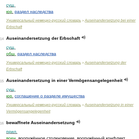
сущ.
юр.
раздел наследства
Универсальный немецко-русский словарь
Auseinandersetzung bei einer
>
Erbschaft
Auseinandersetzung der Erbschaft
14
сущ.
общ.
раздел наследства
Универсальный немецко-русский словарь
Auseinandersetzung der
>
Erbschaft
Auseinandersetzung in einer Vermögensangelegenheit
15
сущ.
юр.
соглашение о разделе имущества
Универсальный немецко-русский словарь
Auseinandersetzung in einer
>
Vermögensangelegenheit
bewaffnete Auseinandersetzung
16
прил.
воен.
вооружённое столкновение, вооружённый конфликт