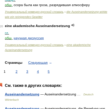
общ.
ссора была как гроза, разрядившая атмосферу
Универсальный немецко-русский словарь
die Auseinandersetzung wirkte
>
wie ein reinigendes Gewitter
eine akademische Auseinandersetzung
20
гл.
общ.
научная дискуссия
Универсальный немецко-русский словарь
eine akademische
>
Auseinandersetzung
Страницы
Следующая
→
1
2
3
4
5
См. также в других словарях:
Auseinandersetzung
— Auseinandersetzung …
Deutsch
Wörterbuch
Auseinandersetzung
— Auseinandersetzung, die Regelung von