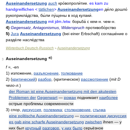
Auseinandersetzung
auch
кро́вопроли́тие
.
es kam zu
handgreiflichen <
tätlichen
>
Auseinandersetzung
en
де́ло дошло́
рукоприкла́дства
,
бы́ли пу́щены в ход кулаки́
.
Auseinandersetzung
mit jdm./etw.
борьба́ с кем-н
. чем-н.
4)
Gegensatz, Antagonismus, Widerspruch
противобо́рство
5)
Jura
Auseinandersetzung
(bei einer Erbschaft)
соглаше́ние о
разде́ле насле́дства
Wörterbuch Deutsch-Russisch
Auseinandersetzung
>
Auseinandersetzung
3
f =
, -en
1)
изложение,
разъяснение
,
толкование
2)
(
критический
)
разбор
, (критическое)
рассмотрение
(
mit D
чего-л.
)
der Roman ist eine Auseinandersetzung mit den akutesten
Problemen der
Gegenwart
—
роман
поднимает
наиболее
острые проблемы современности
3)
спор,
дискуссия
,
полемика
;
столкновение
,
стычка
eine politische Auseinandersetzung
—
политическая дискуссия
es gab eine scharfe Auseinandersetzung
zwischen
ihnen — у
них был
крупный
разговор
,
у них
было
серьёзное