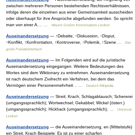
zwischen mehreren Personen bestehenden Rechtsverhältnissen,
infolge deren die einzelnen aus einer Gemeinsamkeit ausscheiden
oder überhaupt für ihre Ansprüche abgefunden werden. So spricht
man von einer A.… …
Meyers Großes Konversations-Lexikon
Auseinandersetzung
— ↑Debatte, ↑Diskussion, ↑Disput,
↑Konflikt, ↑Konfrontation, ↑Kontroverse, ↑Polemik, ↑Szene …
Das
große Fremdwörterbuch
Auseinandersetzung
— Im Folgenden wird auf die juristische
Auseinandersetzung eingegangen. Weitere Bedeutungen des
Wortes sind dem Wiktionary zu entnehmen. Auseinandersetzung
ist nach deutschem Zivilrecht ein Verfahren, bei dem das
Vermögen einer Personenmehrheit… …
Deutsch Wikipedia
Auseinandersetzung
— Streit; Krach; Schlagabtausch; Schererei
(umgangssprachlich); Wortwechsel; Gekabbel; Wickel (österr.)
(umgangssprachlich); Hickhack (umgangssprachlich); …
Universal-
Lexikon
Auseinandersetzung
— die Auseinandersetzung, en (Mittelstufe)
ein Streit, Krach Beispiele: Es ist zu einer scharfen