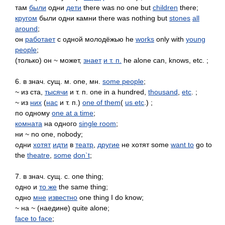
там
были
одни
дети
there was no one but
children
there;
кругом
были одни камни there was nothing but
stones
all
around
;
он
работает
с одной молодёжью he
works
only with
young
people
;
(только) он ~ может,
знает
и т. п.
he alone can, knows, etc. ;
6. в знач. сущ. м. one, мн.
some people
;
~ из ста,
тысячи
и т. п. one in a hundred,
thousand
,
etc
. ;
~ из
них
(
нас
и т. п.)
one of them
(
us etc
.) ;
по одному
one at a time
;
комната
на одного
single room
;
ни ~ no one, nobody;
одни
хотят
идти
в
театр
,
другие
не хотят some
want to
go to
the
theatre
,
some
don`t
;
7. в знач. сущ. с. one thing;
одно и
то же
the same thing;
одно
мне
известно
one thing I do know;
~ на ~ (наедине) quite alone;
face to face
;