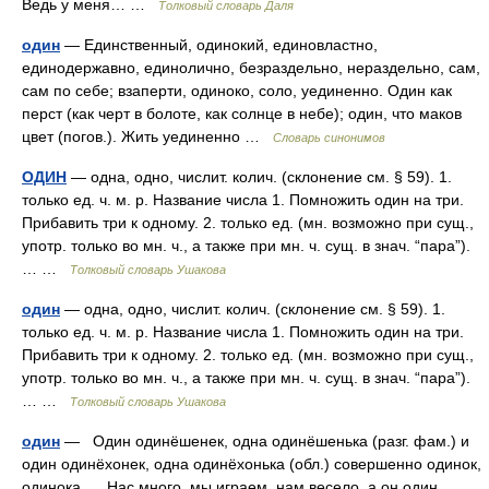
Ведь у меня… …
Толковый словарь Даля
один
— Единственный, одинокий, единовластно,
единодержавно, единолично, безраздельно, нераздельно, сам,
сам по себе; взаперти, одиноко, соло, уединенно. Один как
перст (как черт в болоте, как солнце в небе); один, что маков
цвет (погов.). Жить уединенно …
Словарь синонимов
ОДИН
— одна, одно, числит. колич. (склонение см. § 59). 1.
только ед. ч. м. р. Название числа 1. Помножить один на три.
Прибавить три к одному. 2. только ед. (мн. возможно при сущ.,
употр. только во мн. ч., а также при мн. ч. сущ. в знач. “пара”).
… …
Толковый словарь Ушакова
один
— одна, одно, числит. колич. (склонение см. § 59). 1.
только ед. ч. м. р. Название числа 1. Помножить один на три.
Прибавить три к одному. 2. только ед. (мн. возможно при сущ.,
употр. только во мн. ч., а также при мн. ч. сущ. в знач. “пара”).
… …
Толковый словарь Ушакова
один
— Один одинёшенек, одна одинёшенька (разг. фам.) и
один одинёхонек, одна одинёхонька (обл.) совершенно одинок,
одинока. Нас много, мы играем, нам весело, а он один