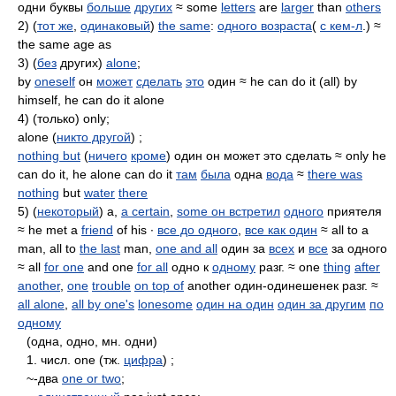
одни буквы
больше
других
≈ some
letters
are
larger
than
others
2) (
тот же
,
одинаковый
)
the same
:
одного возраста
(
с кем-л
.) ≈
the same age as
3) (
без
других)
alone
;
by
oneself
он
может
сделать
это
один ≈ he can do it (all) by
himself, he can do it alone
4) (только) only;
alone (
никто другой
) ;
nothing but
(
ничего
кроме
) один он может это сделать ≈ only he
can do it, he alone can do it
там
была
одна
вода
≈
there was
nothing
but
water
there
5) (
некоторый
) a,
a certain
,
some он встретил
одного
приятеля
≈ he met a
friend
of his ∙
все до одного
,
все как один
≈ all to a
man, all to
the last
man,
one and all
один за
всех
и
все
за одного
≈ all
for one
and one
for all
одно к
одному
разг. ≈ one
thing
after
another
,
one
trouble
on top of
another один-одинешенек разг. ≈
all alone
,
all by one's
lonesome
один на один
один за другим
по
одному
(одна, одно, мн. одни)
1. числ. one (тж.
цифра
) ;
~-два
one or two
;