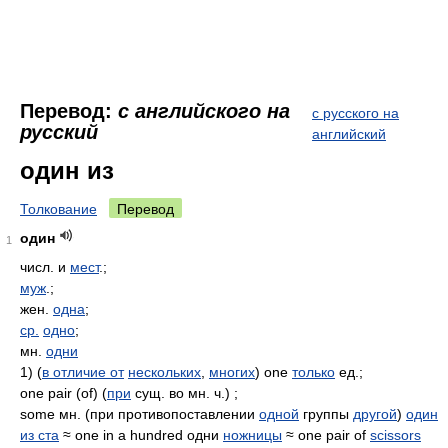
Перевод:
с английского на
с русского на
русский
английский
один из
Толкование
Перевод
один
1
числ. и
мест
.;
муж
.;
жен.
одна
;
ср.
одно
;
мн.
одни
1) (
в отличие от
нескольких
,
многих
) one
только
ед.;
one pair (of) (
при
сущ. во мн. ч.) ;
some мн. (при противопоставлении
одной
группы
другой
)
один
из ста
≈ one in a hundred одни
ножницы
≈ one pair of
scissors