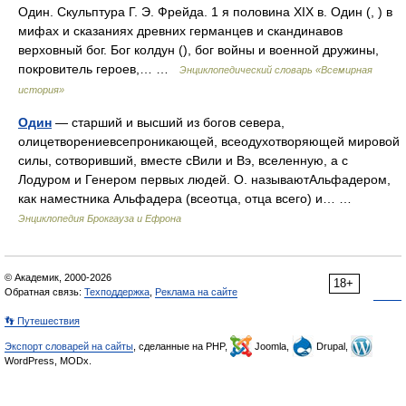
Один. Скульптура Г. Э. Фрейда. 1 я половина XIX в. Один (, ) в
мифах и сказаниях древних германцев и скандинавов
верховный бог. Бог колдун (), бог войны и военной дружины,
покровитель героев,… …
Энциклопедический словарь «Всемирная
история»
Один
— старший и высший из богов севера,
олицетворениевсепроникающей, всеодухотворяющей мировой
силы, сотворивший, вместе сВили и Вэ, вселенную, а с
Лодуром и Генером первых людей. О. называютАльфадером,
как наместника Альфадера (всеотца, отца всего) и… …
Энциклопедия Брокгауза и Ефрона
© Академик, 2000-2026
18+
Обратная связь:
Техподдержка
,
Реклама на сайте
👣 Путешествия
Экспорт словарей на сайты
, сделанные на PHP,
Joomla,
Drupal,
WordPress, MODx.