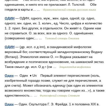
одинешенек, и никто его не приласкает. Л. Толстой. Обе
глядели в карты и… …
Фразеологический словарь русского языка
ОДИН
— ОДИН, одного, муж., жен. одна, одной; ср. одно,
одного; мн. одни, их. 1. колич., ед. Число, цифра и количество
1. 2. прил. Без других, в отдельности. Он живёт о. Одним нам
не справиться. О. за всех, все за одного. О. одинёшенек
(совершенно один;… …
Толковый словарь Ожегова
ОДИН
— (др. исл. o д inn), в скандинавской мифологии
верховный бог, соответствующий западногерманскому Водану
(Вотану). Этимология имени О. == Водана указывает на
возбуждение и поэтическое вдохновение, на шаманский экстаз.
Таков смысл др. исл. О д г (см …
Энциклопедия мифологии
Один
— Один ♦ Un Первый элемент перечисления (ноль,
изобретенный гораздо позже, служит не для перечисления, а
для счета). Может обозначать единицу (как один из элементов
возможного множества; тогда мы говорим «один из…»), а также
единственность… …
Философский словарь Спонвиля
Один
— Один. Скульптура Г. Э. Фрейда. 1 я половина XIX в.