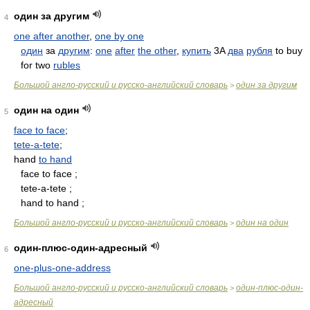
один за другим
4
one after another
,
one by one
один
за
другим
:
one
after
the other
,
купить
3A
два
рубля
to buy
for two
rubles
Большой англо-русский и русско-английский словарь
один за другим
>
один на один
5
face to face
;
tete-a-tete
;
hand
to hand
face to face ;
tete-a-tete ;
hand to hand ;
Большой англо-русский и русско-английский словарь
один на один
>
один-плюс-один-адресный
6
one-plus-one-address
Большой англо-русский и русско-английский словарь
один-плюс-один-
>
адресный