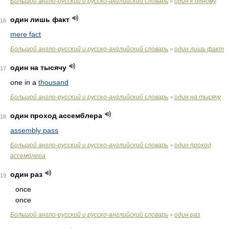
Большой англо-русский и русско-английский словарь
один к одному
>
один лишь факт
16
mere fact
Большой англо-русский и русско-английский словарь
один лишь факт
>
один на тысячу
17
one in a
thousand
Большой англо-русский и русско-английский словарь
один на тысячу
>
один проход ассемблера
18
assembly pass
Большой англо-русский и русско-английский словарь
один проход
>
ассемблера
один раз
19
once
once
Большой англо-русский и русско-английский словарь
один раз
>