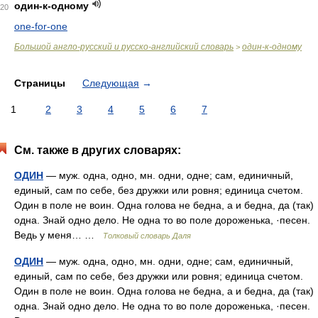
один-к-одному
20
one-for-one
Большой англо-русский и русско-английский словарь
один-к-одному
>
Страницы
Следующая
→
1
2
3
4
5
6
7
См. также в других словарях:
ОДИН
— муж. одна, одно, мн. одни, одне; сам, единичный,
единый, сам по себе, без дружки или ровня; единица счетом.
Один в поле не воин. Одна голова не бедна, а и бедна, да (так)
одна. Знай одно дело. Не одна то во поле дороженька, ·песен.
Ведь у меня… …
Толковый словарь Даля
ОДИН
— муж. одна, одно, мн. одни, одне; сам, единичный,
единый, сам по себе, без дружки или ровня; единица счетом.
Один в поле не воин. Одна голова не бедна, а и бедна, да (так)
одна. Знай одно дело. Не одна то во поле дороженька, ·песен.