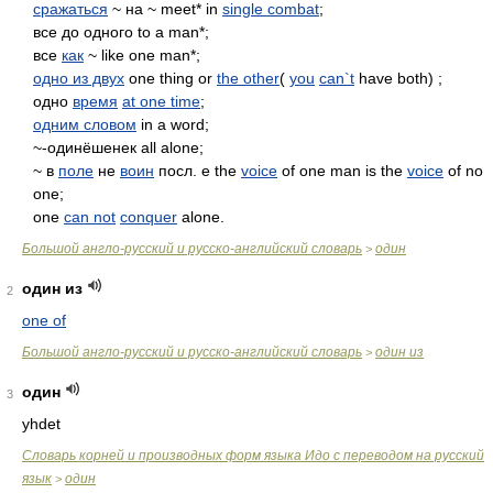
сражаться
~ на ~ meet* in
single combat
;
все до одного to a man*;
все
как
~ like one man*;
одно из двух
one thing or
the other
(
you
can`t
have both) ;
одно
время
at one time
;
одним словом
in a word;
~-одинёшенек all alone;
~ в
поле
не
воин
посл. е the
voice
of one man is the
voice
of no
one;
one
can not
conquer
alone.
Большой англо-русский и русско-английский словарь
один
>
один из
2
one of
Большой англо-русский и русско-английский словарь
один из
>
один
3
yhdet
Словарь корней и производных форм языка Идо с переводом на русский
язык
один
>