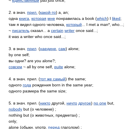
~
единственный
раз just once;
2. в знач.
прил.
(
какой-то
) a, an;
одна
книга
,
которая
мне
понравилась a book (
which
) I
liked
;
там я видел одного человека,
который
... I met a man*, who...;
~
писатель
сказал... a
certain
writer
once said...;
it was a writer who once said...;
3. в знач.
прил
. (
наедине
,
сам
) alone;
by one self;
вы одни? are you alone?;
совсем
~ all by one self,
quite
alone;
4. в знач. прил. (
тот же самый
) the same;
одного
года
рождения born in the same year;
одного размера the same size;
5. в знач. прил. (
никто
другой,
ничто
другое
)
no one
but,
nobody
but (о человеке) ;
nothing but (о животных, предметах) ;
only;
alone (обыкн. употр.
перед
глаголом) ;