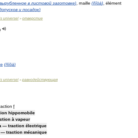
вырубленное
в
листовой
заготовке
)
,
maille
(
ñîòà
)
,
élément
допусков
и
посадок
)
is
universel
отверстие
>
я
te
(
ñîôà
)
is
universel
равнодействующая
>
raction
f
tion
hippomobile
action
à
vapeur
а
—
traction
électrique
—
traction
mécanique