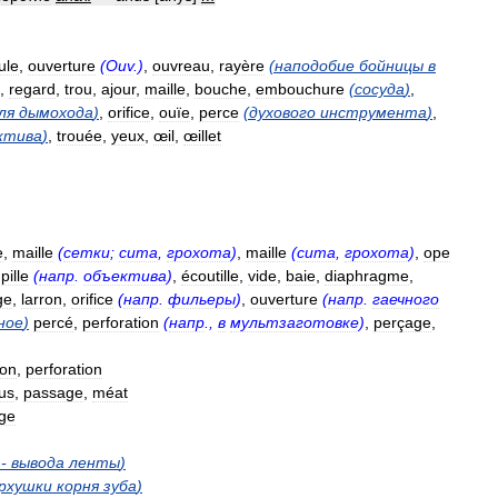
ule
,
ouverture
(
Ouv
.)
,
ouvreau
,
rayère
(
наподобие
бойницы
в
,
regard
,
trou
,
ajour
,
maille
,
bouche
,
embouchure
(
сосуда
)
,
ля
дымохода
)
,
orifice
,
ouïe
,
perce
(
духового
инструмента
)
,
ктива
)
,
trouée
,
yeux
,
œil
,
œillet
e
,
maille
(
сетки
;
сита
,
грохота
)
,
maille
(
сита
,
грохота
)
,
ope
pille
(
напр
.
объектива
)
,
écoutille
,
vide
,
baie
,
diaphragme
,
ge
,
larron
,
orifice
(
напр
.
фильеры
)
,
ouverture
(
напр
.
гаечного
ное
)
percé
,
perforation
(
напр
.,
в
мультзаготовке
)
,
perçage
,
ion
,
perforation
tus
,
passage
,
méat
ge
-
вывода
ленты
)
рхушки
корня
зуба
)