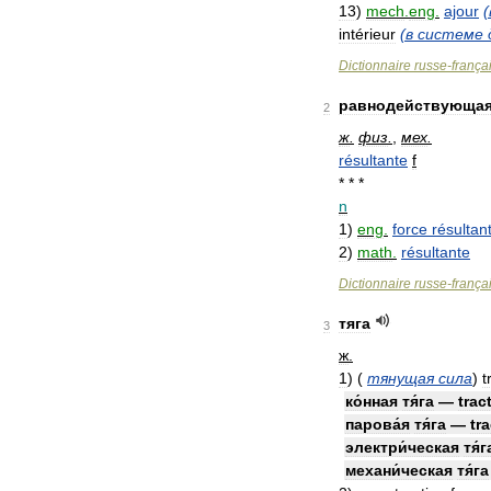
13
)
mech
.
eng
.
ajour
(
intérieur
(
в
системе
Dictionnaire
russe
-
frança
равнодействующа
2
ж
.
физ
.
,
мех
.
résultante
f
* * *
n
1
)
eng
.
force
résultan
2
)
math
.
résultante
Dictionnaire
russe
-
frança
тяга
3
ж
.
1
)
(
тянущая
сила
)
t
ко́нная
тя́га
—
trac
парова́я
тя́га
—
tr
электри́ческая
тя́г
механи́ческая
тя́га