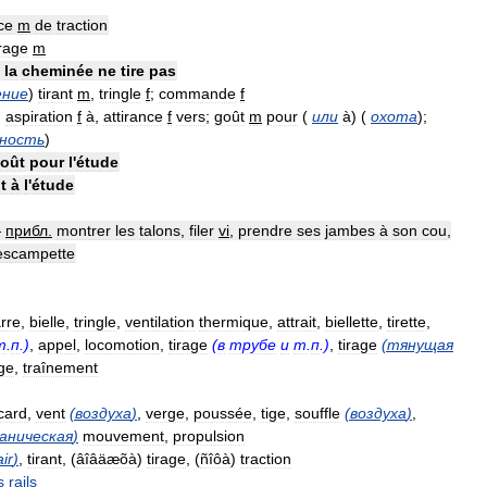
ce
m
de
traction
irage
m
—
la
cheminée
ne
tire
pas
ение
)
tirant
m
,
tringle
f
;
commande
f
)
aspiration
f
à
,
attirance
f
vers
;
goût
m
pour
(
или
à
)
(
охота
)
;
нность
)
oût
pour
l
'
étude
t
à
l
'
étude
—
прибл
.
montrer
les
talons
,
filer
vi
,
prendre
ses
jambes
à
son
cou
,
escampette
rre
,
bielle
,
tringle
,
ventilation
thermique
,
attrait
,
biellette
,
tirette
,
т
.
п
.)
,
appel
,
locomotion
,
tirage
(
в
трубе
и
т
.
п
.)
,
tirage
(
тянущая
ge
,
traînement
card
,
vent
(
воздуха
)
,
verge
,
poussée
,
tige
,
souffle
(
воздуха
)
,
аническая
)
mouvement
,
propulsion
air
)
,
tirant
, (
âîâäæõà
)
tirage
, (
ñîôà
)
traction
s
rails