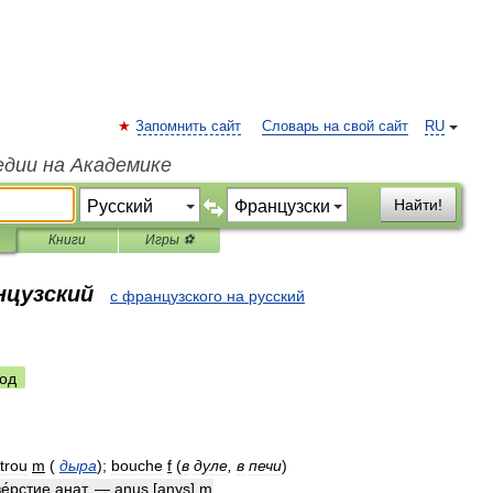
Запомнить сайт
Словарь на свой сайт
RU
едии на Академике
Найти!
Книги
Игры ⚽
нцузский
с французского на русский
од
trou
m
(
дыра
)
;
bouche
f
(
в
дуле
,
в
печи
)
е́рстие
анат
.
—
anus
[
anys
]
m