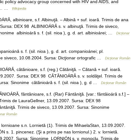
ic
policy
advocacy
group
concerned
with
HIV
and
AIDS
,
and
… …
Wikipedia
OÁRĂ
,
albinioare
,
s
.
f
.
Albinuţă
. –
Albină
+
suf
.
ioară
.
Trimis
de
ana
Sursa:
DEX
98
ALBINIOÁRĂ
s
.
v
.
albinuţă
.
Trimis
de
siveco
,
inonime
albinioáră
s
.
f
. (
sil
.
nioa
),
g
.
d
.
art
.
albinioárei
; …
Dicționar
panioánă
s
.
f
. (
sil
.
nioa
),
g
.
d
.
art
.
companioánei
;
pl
.
de
siveco
,
10
.
08
.
2004
.
Sursa:
Dicţionar
ortografic
…
Dicționar
Român
IOÁRĂ
,
cătănioare
,
s
.
f
. (
reg
.)
Cătăniţă
. –
Cătană
+
suf
.
ioară
.
09
.
2007
.
Sursa:
DEX
98
CĂTĂNIOÁRĂ
s
.
v
.
soldăţel
.
Trimis
de
ursa:
Sinonime
cătănioáră
s
.
f
. (
sil
.
nioa
),
g
.
d
…
Dicționar
Român
ÂNIOÁRĂ
,
fântânioare
,
s
.
f
. (
Rar
)
Fântâniţă
. [
var
.
:
fântâioáră
s
.
f
.] –
Trimis
de
LauraGellner
,
13
.
09
.
2007
.
Sursa:
DEX
98
ântâniţă
.
Trimis
de
siveco
,
13
.
09
.
2007
.
Sursa:
Sinonime
onar
Român
,
lornioane
s
.
n
.
Lornietă
(
1
).
Trimis
de
MihaelaStan
,
13
.
09
.
2007
.
ÓN
s
.
1
.
pincenez
. (
Şi
a
prins
pe
nas
lornionul
.)
2
.
v
.
lornietă
.
9
.
2007
.
Sursa:
Sinonime
LORNIÓN
s
.
v
.
monoclu
.
Trimis
de