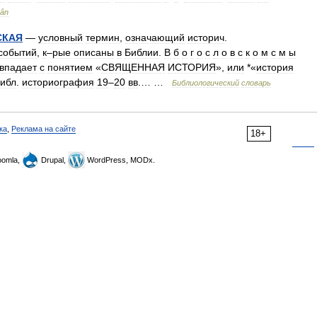
ân
СКАЯ
—
условный
термин
,
означающий
историч
.
событий
,
к
–
рые
описаны
в
Библии
.
В
б
о
г
о
с
л
о
в
с
к
о
м
с
м
ы
впадает
с
понятием
«
СВЯЩЕННАЯ
ИСТОРИЯ
»,
или
*«
история
ибл
.
историография
19
–
20
вв
.… …
Библиологический
словарь
ка
,
Реклама на сайте
18+
omla,
Drupal,
WordPress, MODx.