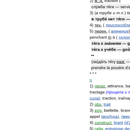
2
)
ж
.-
д
.
traction
f
слу́жба
тя́ги
—
servi
3
)
(
в
трубе
и
т
.
п
.
)
t
в
трубе́
нет
тя́ги
4
)
тех
.
(
приспособл
5
)
перен
.
(
влечение
penchant
m
à
(
скло
тя́га
к
зна́ниям
—
g
тя́га
к
учёбе
—
goû
••
(
за
)
да́ть
тя́гу
разг
.
prendre
la
poudre
d
'
* * *
n
1
)
gener
.
attirance
,
ba
tractage
(
прицепа
и
сила
)
,
traction
,
traîna
2
)
obs
.
trait
3
)
eng
.
bieltette
,
bran
appel
(
воздуха
)
,
(
мех
4
)
construct
.
tirant
(
d
'
5
)
railw
.
entretoise
de