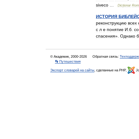
siveco
…
Dicționar
Rom
ИСТОРИЯ
БИБЛЕЙ
реконструкцию
всех
с
л
е
понятие
И
.
б
.
со
спасения
».
Однако
б
© Академик, 2000-2026
Обратная связь:
Техподдерж
👣 Путешествия
Экспорт словарей на сайты
, сделанные на PHP,
Jo