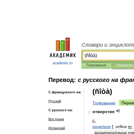
Словари и энциклоп
academic.ru
Толкования
Переводы
Перевод:
с русского на фра
(ñîòà)
С французского на:
Русский
Толкование
Перев
С русского на:
отверстие
1
Все языки
с
.
ouverture
f
,
orifice
m
;
Испанский
заднепрохо́дное
отв