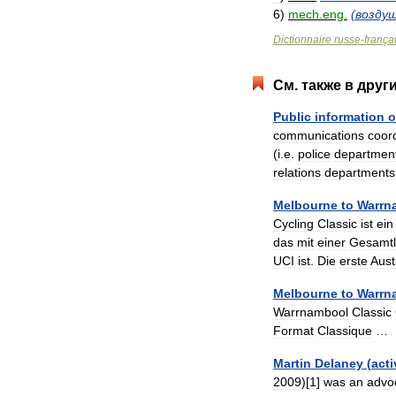
6
)
mech
.
eng
.
(
возду
Dictionnaire
russe
-
frança
См
.
также
в
друг
Public
information
o
communications
coor
(
i
.
e
.
police
departmen
relations
departments
Melbourne
to
Warrn
Cycling
Classic
ist
ein
das
mit
einer
Gesamt
UCI
ist
.
Die
erste
Aus
Melbourne
to
Warrn
Warrnambool
Classic
Format
Classique
Martin
Delaney
(
acti
2009
)[
1
]
was
an
advo