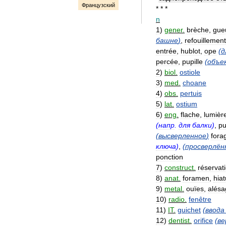
Французский
* * *
n
1
)
gener
.
brèche
,
gue
башне
)
,
refouillement
entrée
,
hublot
,
ope
(
д
percée
,
pupille
(
объе
2
)
biol
.
ostiole
3
)
med
.
choane
4
)
obs
.
pertuis
5
)
lat
.
ostium
6
)
eng
.
flache
,
lumièr
(
напр
.
для
балки
)
,
pu
(
высверленное
)
fora
ключа
)
,
(
просверлён
ponction
7
)
construct
.
réservat
8
)
anat
.
foramen
,
hia
9
)
metal
.
ouïes
,
alésa
10
)
radio
.
fenêtre
11
)
IT
.
guichet
(
ввода
12
)
dentist
.
orifice
(
ве