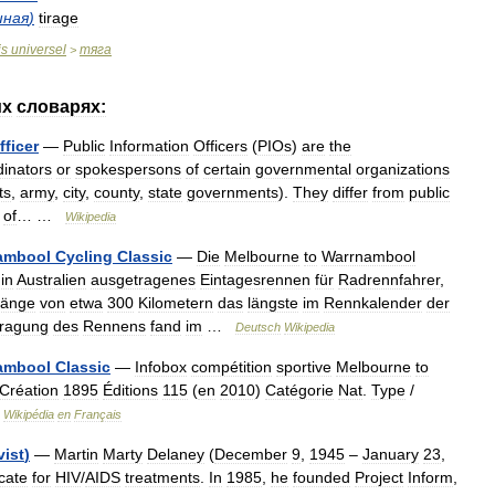
шная
)
tirage
is
universel
тяга
>
их
словарях:
fficer
—
Public
Information
Officers
(
PIOs
)
are
the
dinators
or
spokespersons
of
certain
governmental
organizations
ts
,
army
,
city
,
county
,
state
governments
).
They
differ
from
public
of
… …
Wikipedia
ambool
Cycling
Classic
—
Die
Melbourne
to
Warrnambool
in
Australien
ausgetragenes
Eintagesrennen
für
Radrennfahrer
,
länge
von
etwa
300
Kilometern
das
längste
im
Rennkalender
der
tragung
des
Rennens
fand
im
…
Deutsch
Wikipedia
ambool
Classic
—
Infobox
compétition
sportive
Melbourne
to
Création
1895
Éditions
115
(
en
2010
)
Catégorie
Nat
.
Type
/
…
Wikipédia
en
Français
vist
)
—
Martin
Marty
Delaney
(
December
9
,
1945
–
January
23
,
cate
for
HIV
/
AIDS
treatments
.
In
1985
,
he
founded
Project
Inform
,