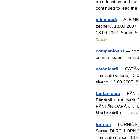
an
education
and
publ
continued
to
lead
the
albinioară
—
ALBINI
zecheru
,
13
.
09
.
2007
.
13
.
09
.
2007
.
Sursa:
S
Român
companioană
—
com
companioáne
Trimis
cătănioară
—
CĂTĂN
Trimis
de
valeriu
,
13
.
siveco
,
13
.
09
.
2007
.
S
fântânioară
—
FÂNT
Fântână
+
suf
.
ioară
.
FÂNTÂNIOÁRĂ
s
.
v
.
f
fântânioáră
s
…
Dicți
lornion
—
LORNIÓN
Sursa:
DLRC
LORNI
Trimis
de
siveco
,
13
.
0