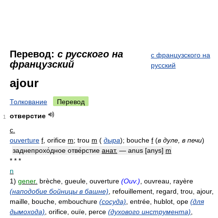
Перевод:
с русского на
с французского на
французский
русский
ajour
Толкование
Перевод
отверстие
1
с.
ouverture
f
, orifice
m
; trou
m
(
дыра
)
; bouche
f
(
в дуле, в печи
)
заднепрохо́дное отве́рстие
анат.
— anus [anys]
m
* * *
n
1)
gener.
brèche, gueule, ouverture
(Ouv.)
, ouvreau, rayère
(наподобие бойницы в башне)
, refouillement, regard, trou, ajour,
maille, bouche, embouchure
(сосуда)
, entrée, hublot, ope
(для
дымохода)
, orifice, ouïe, perce
(духового инструмента)
,