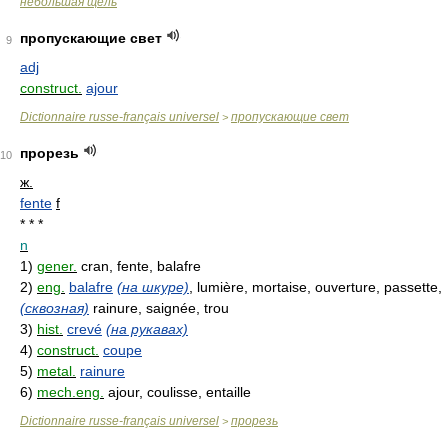
небольшая щель
пропускающие свет
9
adj
construct.
ajour
Dictionnaire russe-français universel
пропускающие свет
>
прорезь
10
ж.
fente
f
* * *
n
1)
gener.
cran, fente, balafre
2)
eng.
balafre
(на шкуре)
, lumière, mortaise, ouverture, passette,
(сквозная)
rainure, saignée, trou
3)
hist.
crevé
(на рукавах)
4)
construct.
coupe
5)
metal.
rainure
6)
mech.eng.
ajour, coulisse, entaille
Dictionnaire russe-français universel
прорезь
>