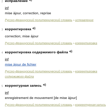
исправление
2
inf
mise àjour, correction, reprise
Русско-французский политехнический словарь
исправление
>
корректировка
3
correction; mise àjour
Русско-французский политехнический словарь
корректировка
>
корректировка содержимого файла
4
inf
mise àjour de fichier
Русско-французский политехнический словарь
корректировка
>
содержимого файла
корректурная запись
5
inf
enregistrement de mouvement [de mise àjour]
Русско-французский политехнический словарь
корректурная запись
>