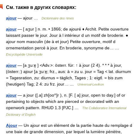
См. также в других словарях:
ajour
— ajour …
Dictionnaire des rimes
ajour
— [ aʒur ] n. m. • 1866; de ajouré ♦ Archit. Petite ouverture
laissant passer le jour. Jour à l intérieur d un motif de broderie. ●
ajour nom masculin (de à et jour) Petite ouverture, motif d
ornementation percé à jour. En broderie, synonyme de… …
Encyclopédie Universelle
ajour
— [a ʒu:ɐ̯ ] <Adv.>: österr. für: ↑ à jour (2 4). * * * à jour,
(österr.:) ajour [a ʒu:ɐ̯; frz., aus: à = zu u. jour = Tag < lat. diurnum
= Tagesration, zu: diurnus = täglich, Tages ; 1: eigtl. = bis zum
(heutigen) Tag; 2 4: zu frz. jour… …
Universal-Lexikon
ajour
— a jour ([.a] zh[oo^]r ), n. [F. [ a] jour, open to day.] of or
pertaining to objects which are pierced or decorated with an
openwork pattern. RHUD 1.3 [PJC.] …
The Collaborative International
Dictionary of English
Ajour
— Un ajour est un élément de la partie haute du remplage d
une baie de grande dimension, par lequel la lumière pénètre,