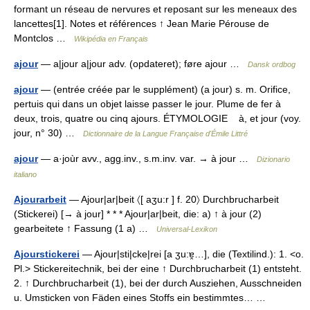
formant un réseau de nervures et reposant sur les meneaux des
lancettes[1]. Notes et références ↑ Jean Marie Pérouse de
Montclos …
Wikipédia en Français
ajour
— a|jour a|jour adv. (opdateret); føre ajour …
Dansk ordbog
ajour
— (entrée créée par le supplément) (a jour) s. m. Orifice,
pertuis qui dans un objet laisse passer le jour. Plume de fer à
deux, trois, quatre ou cinq ajours. ÉTYMOLOGIE à, et jour (voy.
jour, n° 30) …
Dictionnaire de la Langue Française d'Émile Littré
ajour
— a·joùr avv., agg.inv., s.m.inv. var. → à jour …
Dizionario
italiano
Ajourarbeit
— Ajour|ar|beit 〈[ aʒu:r ] f. 20〉 Durchbrucharbeit
(Stickerei) [→ à jour] * * * Ajour|ar|beit, die: a) ↑ à jour (2)
gearbeitete ↑ Fassung (1 a) …
Universal-Lexikon
Ajourstickerei
— Ajour|sti|cke|rei [a ʒu:ɐ̯…], die (Textilind.): 1. <o.
Pl.> Stickereitechnik, bei der eine ↑ Durchbrucharbeit (1) entsteht.
2. ↑ Durchbrucharbeit (1), bei der durch Ausziehen, Ausschneiden
u. Umsticken von Fäden eines Stoffs ein bestimmtes… …