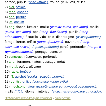
percée, pupille
(объектива)
, trouée, yeux, œil, œillet
2)
biol.
ostiole
3)
med.
choane
4)
obs.
pertuis
5)
lat.
ostium
6)
eng.
flache, lumière, maille
(сетки; сита, грохота)
, maille
(сита, грохота)
, ope
(напр. для балки)
, pupille
(напр.
объектива)
, écoutille, vide, baie, diaphragme,
(высверленное)
forage, larron, orifice
(напр. фильеры)
, ouverture
(напр.
гаечного ключа)
,
(просверлённое)
percé, perforation
(напр., в
мультзаготовке)
, perçage, ponction
7)
construct.
réservation, perforation
8)
anat.
foramen, hiatus, passage, méat
9)
metal.
ouïes, alésage
10)
radio.
fenêtre
11)
IT.
guichet
(ввода - вывода ленты)
12)
dentist.
orifice
(верхушки корня зуба)
13)
mech.eng.
ajour
(вырубленное в листовой заготовке)
,
maille
(ñîòà)
, élément intérieur
(в системе допусков и посадок)
Dictionnaire russe-français universel
отверстие
>