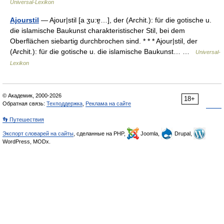
Universal-Lexikon
Ajourstil
— Ajour|stil [a ʒu:ɐ̯…], der (Archit.): für die gotische u.
die islamische Baukunst charakteristischer Stil, bei dem
Oberflächen siebartig durchbrochen sind. * * * Ajour|stil, der
(Archit.): für die gotische u. die islamische Baukunst… …
Universal-
Lexikon
© Академик, 2000-2026
18+
Обратная связь:
Техподдержка
,
Реклама на сайте
👣 Путешествия
Экспорт словарей на сайты
, сделанные на PHP,
Joomla,
Drupal,
WordPress, MODx.