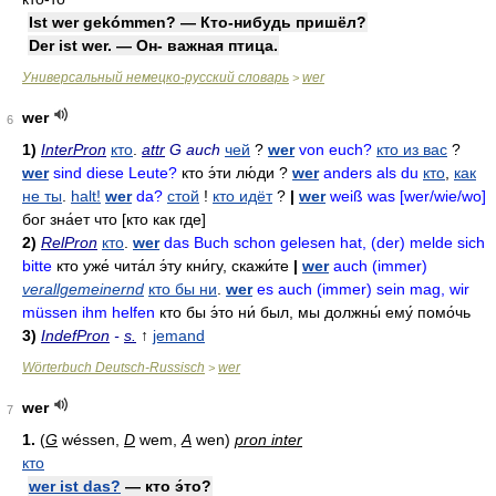
Ist wer gekómmen? — Кто-нибудь пришёл?
Der ist wer. — Он- важная птица.
Универсальный немецко-русский словарь
wer
>
wer
6
1)
InterPron
кто
.
attr
G auch
чей
?
wer
von euch?
кто из вас
?
wer
sind diese Leute?
кто э́ти лю́ди
?
wer
anders als du
кто
,
как
не ты
.
halt!
wer
da?
стой
!
кто идёт
?
|
wer
weiß was [wer/wie/wo]
бог зна́ет что
[кто как
где]
2)
RelPron
кто
.
wer
das Buch schon gelesen hat, (der) melde sich
bitte
кто уже́ чита́л э́ту кни́гу
,
скажи́те
|
wer
auch (immer)
verallgemeinernd
кто бы ни
.
wer
es auch (immer) sein mag, wir
müssen ihm helfen
кто бы э́то ни́ был
,
мы должны́ ему́ помо́чь
3)
IndefPron
-
s.
↑
jemand
Wörterbuch Deutsch-Russisch
wer
>
wer
7
1.
(
G
wéssen,
D
wem,
A
wen)
pron inter
кто
wer ist das?
— кто э́то?