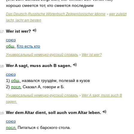
хорошо смеется тот, кто смеется последним
Das Deutsch-Russische Wörterbuch Zeitgenössischer Idiome
wer zuletzt
>
lacht, lacht am besten
Wer ist wer?
17
союз
общ.
Кто есть кто
Универсальный немецко-русский словарь
Wer ist wer?
>
Wer A sagt, muss auch B sagen.
18
союз
1)
общ.
назвался груздём, полезай в кузов
2)
посл.
Сказал А, говори и Б.
Универсальный немецко-русский словарь
Wer A sagt, muss auch B
>
sagen.
Wer dem Altar dient, soll auch vom Altar leben.
19
союз
посл.
Питаться с барского стола.