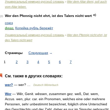
Универсальный немецко-русский словарь
Wer dem Altar dient, soll auch
>
vom Altar leben.
Wer den Pfennig nicht ehrt, ist des Talers nicht wert
20
союз
фраз.
Копейка рубль бережёт
Универсальный немецко-русский словарь
Wer den Pfennig nicht ehrt, ist
>
des Talers nicht wert
Страницы
Следующая
→
1
2
3
4
5
6
7
См. также в других словарях:
wer?
— wer? …
Deutsch Wörterbuch
Wer
— Wêr, Genit. wêssen, zusammen gez. weß, Dat. wem,
Accus. wen, plur. car. ein Pronomen, welches eine oder mehrere
Personen, sehr unbestimmt bezeichnet, folglich ohne Unterschied
des Geschlechts und der Zahl, daher es nur im Singular gebraucht