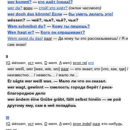
wer kommt?
—
кто идёт (сюда)?
wer da?
воен
—
стой! кто идёт?
(оклик часового)
wer doch das könnte! Eсли
—
бы уметь делать это!
wéssen? — чей?, чья?, чьё?, чьи?
Wem schreibst du?
—
Кому ты пишешь?
Wen fragt er?
—
Кого он спрашивает?
Wem sagst du das!
разг
— Да кому ты это рассказываешь! / Я и
сам знаю!
II
(
G
ẃéssen,
уст
wes,
D
wem,
A
wen)
pron rel
кто
wer weiß, wer [was, wie, wo]
разг
— кто знает, кто [что, как, где] /
неизвестно… / невесть… / мало ли…
Er ságte wer weiß was. — Мало ли что он сказал.
wer wagt, gewínnt — смелость города берёт / риск-
благородное дело
wer ándern éíne Grúbe gräbt, fällt selbst hinéín — не рой
другому яму, сам в неё попадёшь
III
(
G
ẃéssen,
уст
wes,
D
wem,
A
wen)
pron indef
разг
кто-нибудь,
кто-то