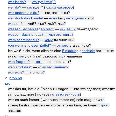
wer ist da?
—
кто тут ( там)?
wer da?
—
кто идёт?
(
оклик часового
)
wer anders als du?
— кто, как не ты?
wer doch das könnte!
—
если
бы
уметь
делать
это!
wessen?
— чей?, чья?, чьё?, чьи?
wessen Sachen liegen hier?
—
чьи
вещи
лежат здесь?
wessen Buch ist das?
—
чья это книга?
wem schreibst du?
—
кому
ты пишешь?
von wem ist dieser Zettel?
—
от
кого
эта записка?
ich weiß nicht, wem alles er eine
Einladung
geschickt
hat — я не
знаю,
кому
он (там) разослал приглашения
wen fragt er?
—
кого
он спрашивает?
wen stört das?
—
кому это мешает?
wer wen?
—
кто кого?
2.
pron rel
кто
wer das tut, hat die Folgen zu tragen — кто это сделает, ответит
за последствия ( понесёт
ответственность
)
wer es auch immer ( wer auch immer es) sein mag, er wird
streng bestraft werden — кто бы это ни был, он будет
строго
наказан