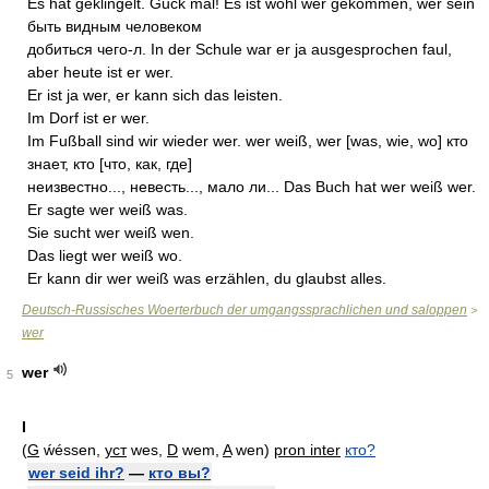
Es hat geklingelt. Guck mal! Es ist wohl wer gekommen, wer sein
быть видным человеком
добиться чего-л. In der Schule war er ja ausgesprochen faul,
aber heute ist er wer.
Er ist ja wer, er kann sich das leisten.
Im Dorf ist er wer.
Im Fußball sind wir wieder wer. wer weiß, wer [was, wie, wo] кто
знает, кто [что, как, где]
неизвестно..., невесть..., мало ли... Das Buch hat wer weiß wer.
Er sagte wer weiß was.
Sie sucht wer weiß wen.
Das liegt wer weiß wo.
Er kann dir wer weiß was erzählen, du glaubst alles.
Deutsch-Russisches Woerterbuch der umgangssprachlichen und saloppen
>
wer
wer
5
I
(
G
ẃéssen,
уст
wes,
D
wem,
A
wen)
pron inter
кто?
wer seid ihr?
—
кто вы?