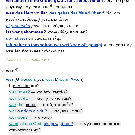
wer andern eine Grube gräbt, fällt selbst hinein
посл.
не рой
друго́му я́му, сам в неё́ попадё́шь
wes das Herz vollist,
des
gehet der Mund über
библ. от
избы́тка
(се́рдца)
уста́ глаго́лют
III pron indef
разг.
кто-нибу́дь, кто-то
ist wer gekommen?
кто-нибу́дь пришё́л?
der
ist wer
он ва́жная пти́ца
ich habe es ihm schon wer weiß wie oft gesagt
я говори́л ему́
уже́ э́то бог зна́ет ско́лько раз
Allgemeines Lexikon
wer
>
wer
2
wer
(
G
w
é
ssen,
уст.
wes,
D
wem,
A
wen)
I
pron inter
кто?
wer
ist es?
— кто э́то (тако́й)?
wer
ist da?
— кто тут?, кто там?
wer
da?
воен.
— стой, кто идё́т?
wer
á
nders als du?
— кто, как не ты?
wer
wen?
— кто кого́?
wem
ist das Ged
í
cht gew
í
dmet?
— кому́ посвящен
о́ э́
то
стихотворе́ние?