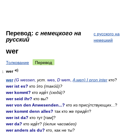
Перевод:
с немецкого на
с русского на
русский
немецкий
wer
Толкование
Перевод
wer
1
wer
(G wessen,
уст.
wes,
D
wem,
A wen) I pron inter
кто?
wer ist es?
кто э́то
(тако́й)?
wer kommt?
кто идё́т
(сюда́)?
wer seid ihr?
кто вы?
wer von den Anwesenden...?
кто из прису́тствующих...?
wer kommt denn alles?
так кто же придё́т?
wer ist da?
кто тут [там]?
wer da?
кто идё́т?
(о́клик часово́го)
wer anders als du?
кто, как не ты?