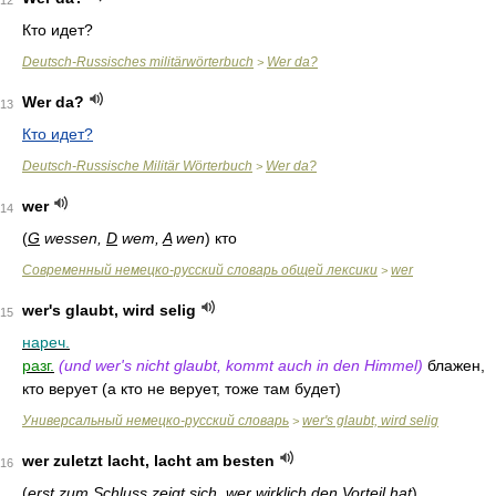
12
Кто идет?
Deutsch-Russisches militärwörterbuch
Wer da?
>
Wer da?
13
Кто идет?
Deutsch-Russische Militär Wörterbuch
Wer da?
>
wer
14
(
G
wessen,
D
wem,
A
wen
)
кто
Современный немецко-русский словарь общей лексики
wer
>
wer's glaubt, wird selig
15
нареч.
разг.
(und wer's nicht glaubt, kommt auch in den Himmel)
блажен,
кто верует (а кто не верует, тоже там будет)
Универсальный немецко-русский словарь
wer's glaubt, wird selig
>
wer zuletzt lacht, lacht am besten
16
(
erst zum Schluss zeigt sich, wer wirklich den Vorteil hat
)