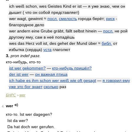
••
ich weiß schon, wes Geistes Kind er ist — я уже знаю, чем он
дышит ( что он собой представляет)
wer wagt, gewinnt ≈
посл.
смелость
города берёт;
риск
-
благородное дело
wer andern eine Grube gräbt, fällt selbst hinein —
посл.
не рой
другому яму, сам в неё попадёшь
wes das Herz voll ist, des gehet der Mund über ≈
библ.
от
избытка (сердца)
уста
глаголют
3.
pron indef разг.
кто-нибудь, кто-то
ist wer gekommen?
—
кто-нибудь пришёл?
der ist wer
—
он важная птица
ich habe es ihm schon wer weiß wie oft gesagt
—
я говорил ему
уже это бог знает
сколько
раз
БНРС
wer
>
wer
4
кто-то. Ist wer dagegen?
Ist da wer?
Da hat doch wer gerufen.