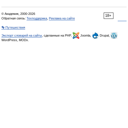
© Академик, 2000-2026
18+
Обратная связь:
Техподдержка
,
Реклама на сайте
👣 Путешествия
Экспорт словарей на сайты
, сделанные на PHP,
Joomla,
Drupal,
WordPress, MODx.