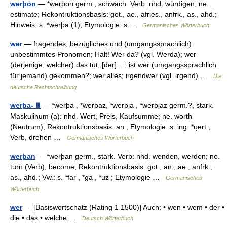
werþōn
— *werþōn germ., schwach. Verb: nhd. würdigen; ne.
estimate; Rekontruktionsbasis: got., ae., afries., anfrk., as., ahd.;
Hinweis: s. *werþa (1); Etymologie: s …
Germanisches Wörterbuch
wer
— fragendes, bezügliches und (umgangssprachlich)
unbestimmtes Pronomen; Halt! Wer da? (vgl. Werda); wer
(derjenige, welcher) das tut, [der] ...; ist wer (umgangssprachlich
für jemand) gekommen?; wer alles; irgendwer (vgl. irgend) …
Die
deutsche Rechtschreibung
werþa- Ⅲ
— *werþa , *werþaz, *werþja , *werþjaz germ.?, stark.
Maskulinum (a): nhd. Wert, Preis, Kaufsumme; ne. worth
(Neutrum); Rekontruktionsbasis: an.; Etymologie: s. ing. *u̯ert ,
Verb, drehen …
Germanisches Wörterbuch
werþan
— *werþan germ., stark. Verb: nhd. wenden, werden; ne.
turn (Verb), become; Rekontruktionsbasis: got., an., ae., anfrk.,
as., ahd.; Vw.: s. *far , *ga , *uz ; Etymologie …
Germanisches
Wörterbuch
wer
— [Basiswortschatz (Rating 1 1500)] Auch: • wen • wem • der •
die • das • welche …
Deutsch Wörterbuch