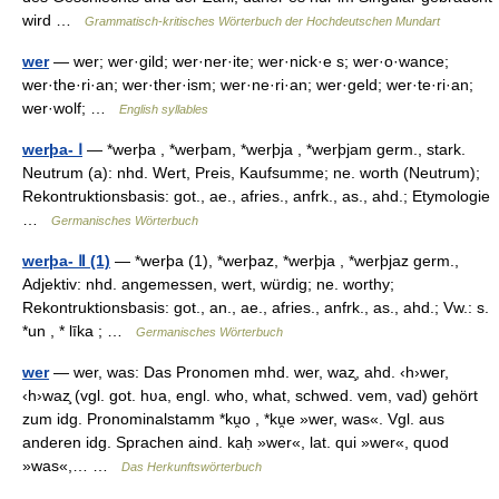
wird …
Grammatisch-kritisches Wörterbuch der Hochdeutschen Mundart
wer
— wer; wer·gild; wer·ner·ite; wer·nick·e s; wer·o·wance;
wer·the·ri·an; wer·ther·ism; wer·ne·ri·an; wer·geld; wer·te·ri·an;
wer·wolf; …
English syllables
werþa- Ⅰ
— *werþa , *werþam, *werþja , *werþjam germ., stark.
Neutrum (a): nhd. Wert, Preis, Kaufsumme; ne. worth (Neutrum);
Rekontruktionsbasis: got., ae., afries., anfrk., as., ahd.; Etymologie
…
Germanisches Wörterbuch
werþa- Ⅱ (1)
— *werþa (1), *werþaz, *werþja , *werþjaz germ.,
Adjektiv: nhd. angemessen, wert, würdig; ne. worthy;
Rekontruktionsbasis: got., an., ae., afries., anfrk., as., ahd.; Vw.: s.
*un , * līka ; …
Germanisches Wörterbuch
wer
— wer, was: Das Pronomen mhd. wer, waz̧, ahd. ‹h›wer,
‹h›waz̧ (vgl. got. hʋa, engl. who, what, schwed. vem, vad) gehört
zum idg. Pronominalstamm *ku̯o , *ku̯e »wer, was«. Vgl. aus
anderen idg. Sprachen aind. kaḥ »wer«, lat. qui »wer«, quod
»was«,… …
Das Herkunftswörterbuch