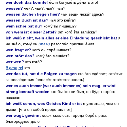
wer doch das konnte!
е́сли бы уме́ть де́лать э́то!
wessen?
чей?, чья?, чьё?, чьи?
wessen Sachen liegen hier?
чьи ве́щи лежа́т здесь?
wessen Buch ist das?
чья э́то кни́га?
wem schreibst du?
кому́ ты пи́шешь?
von wem ist dieser Zettel?
от
кого́ э́та запи́ска?
ich weiß nicht, wein alles er eine Einladung geschickt hat
я
не зна́ю, кому́ он
(там)
разосла́л приглаше́ния
wen fragt er?
кого́ он спра́шивает?
wen stört das?
кому́ э́то меша́ет?
wer wen?
кто кого́?
II pron
rel
кто
wer das tut, hat die Folgen zu tragen
кто э́то сде́лает, отве́тит
за после́дствия [понесё́т отве́тственность]
wer es auch immer [wer auch immer es] sein mag, er wird
streng bestraft werden
кто бы э́то ни был, он бу́дет стро́го
нака́зан
ich weiß schon, wes Geistes Kind er ist
я уже́ зна́ю, чем он
ды́шит [что он собо́й представля́ет]
wer wagt, gewinnt
посл.
сме́лость города́ берё́т: риск -
благоро́дное де́ло