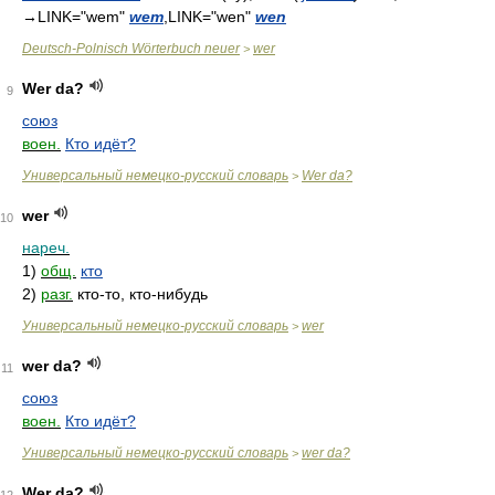
→
LINK="wem"
wem
,LINK="wen"
wen
Deutsch-Polnisch Wörterbuch neuer
wer
>
Wer da?
9
союз
воен.
Кто идёт?
Универсальный немецко-русский словарь
Wer da?
>
wer
10
нареч.
1)
общ.
кто
2)
разг.
кто-то, кто-нибудь
Универсальный немецко-русский словарь
wer
>
wer da?
11
союз
воен.
Кто идёт?
Универсальный немецко-русский словарь
wer da?
>
Wer da?