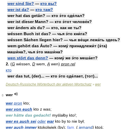
wer sind Sie?
—
кто вы?
wer ist da?
—
кто там?
wer hat das getán? — кто э́то сде́лал?
wer ist díeser Mann? — кто э́тот челове́к?
wer ánders als du? — кто, как не ты?
wéssen Buch ist das? — чья э́то кни́га?
wéssen Sáchen líegen hier? — чьи ве́щи лежа́ть здесь?
wem gehört das Áuto? — кому́ принадлежи́т (э́та)
маши́на?, чья э́то маши́на?
wen stört das denn?
— кому́ же э́то меша́ет?
2.
(
G
wéssen,
D
wem,
A
wen)
pron rel
кто
wer das tut, (der)... — кто э́то сде́лает, (тот)...
Deutsch-Russische Wörterbuch der aktiven Wortschatz
wer
>
wer
8
wer
pron
kto;
wer von euch
kto z was;
wer hätte das gedacht!
myślałby kto!;
wer es auch sei
oder
war
kto by to nie był;
wer auch immer
ktokolwiek (by);
fam.
(
jemand
)
ktoś;