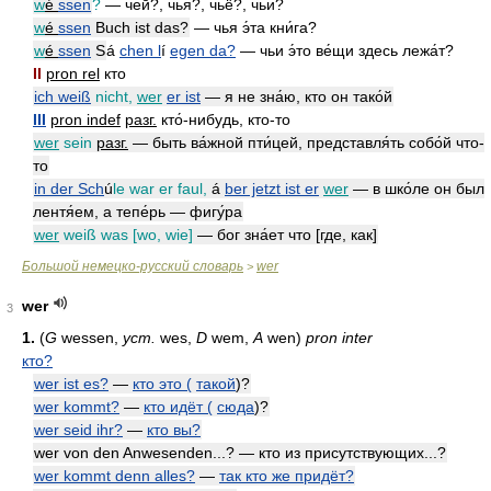
w
é
ssen
?
— чей?, чья?, чьё?, чьи?
w
é
ssen
Buch ist das?
— чья э́та кни́га?
w
é
ssen
S
á
chen l
í
egen da?
— чьи э́то ве́щи здесь лежа́т?
II
pron rel
кто
ich weiß
nicht,
wer
er ist
— я не зна́ю, кто он тако́й
III
pron indef
разг.
кто́-нибудь, кто-то
wer
sein
разг.
— быть ва́жной пти́цей, представля́ть собо́й что-
то
in der Sch
ú
le war er faul,
á
ber jetzt ist er
wer
— в шко́ле он был
лентя́ем, а тепе́рь — фигу́ра
wer
weiß was [wo, wie]
— бог зна́ет что [где, как]
Большой немецко-русский словарь
wer
>
wer
3
1.
(
G
wessen,
уст.
wes,
D
wem,
A
wen)
pron inter
кто?
wer ist es?
—
кто это (
такой
)?
wer kommt?
—
кто идёт (
сюда
)?
wer seid ihr?
—
кто вы?
wer von den Anwesenden...? — кто из присутствующих...?
wer kommt denn alles?
—
так кто же придёт?