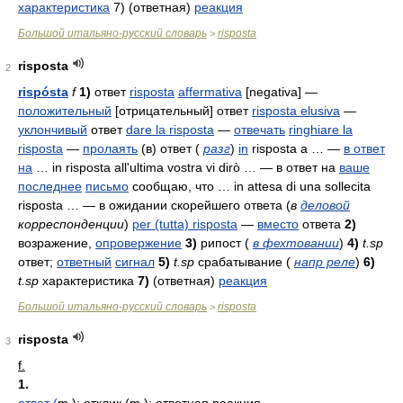
характеристика
7) (ответная)
реакция
Большой итальяно-русский словарь
risposta
>
risposta
2
rispósta
f
1)
ответ
risposta
affermativa
[negativa]
—
положительный
[отрицательный] ответ
risposta elusiva
—
уклончивый
ответ
dare la risposta
—
отвечать
ringhiare la
risposta
—
пролаять
(в) ответ
(
разг
)
in
risposta a …
—
в ответ
на
…
in risposta all'ultima vostra vi dirò …
— в ответ на
ваше
последнее
письмо
сообщаю, что …
in attesa di una sollecita
risposta …
— в ожидании скорейшего ответа (
в
деловой
корреспонденции
)
per (tutta) risposta
—
вместо
ответа
2)
возражение,
опровержение
3)
рипост (
в фехтовании
)
4)
t.sp
ответ;
ответный
сигнал
5)
t.sp
срабатывание (
напр реле
)
6)
t.sp
характеристика
7)
(ответная)
реакция
Большой итальяно-русский словарь
risposta
>
risposta
3
f.
1.