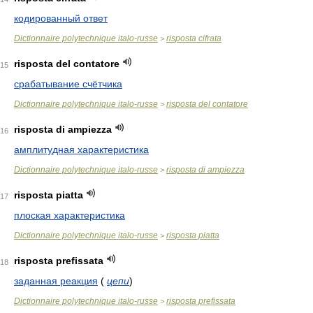
кодированный ответ
Dictionnaire polytechnique italo-russe
risposta cifrata
>
risposta del contatore
15
срабатывание счётчика
Dictionnaire polytechnique italo-russe
risposta del contatore
>
risposta di ampiezza
16
амплитудная характеристика
Dictionnaire polytechnique italo-russe
risposta di ampiezza
>
risposta piatta
17
плоская характеристика
Dictionnaire polytechnique italo-russe
risposta piatta
>
risposta prefissata
18
заданная реакция
(
цепи
)
Dictionnaire polytechnique italo-russe
risposta prefissata
>