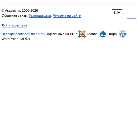
© Академик, 2000-2026
18+
Обратная связь:
Техподдержка
,
Реклама на сайте
👣 Путешествия
Экспорт словарей на сайты
, сделанные на PHP,
Joomla,
Drupal,
WordPress, MODx.