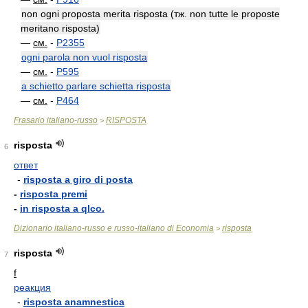
non ogni proposta merita risposta (тж. non tutte le proposte
meritano risposta)
—
см.
-
P2355
ogni parola non vuol risposta
—
см.
-
P595
a schietto parlare schietta risposta
—
см.
-
P464
Frasario italiano-russo
RISPOSTA
>
risposta
6
ответ
-
risposta a giro di posta
-
risposta premi
-
in risposta a qlco.
Dizionario italiano-russo e russo-italiano di Economia
risposta
>
risposta
7
f
реакция
-
risposta anamnestica