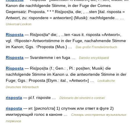
Kanon die nachfolgende Stimme, in der Fuge der Comes.
Gegensatz: Proposta. * * * Ris|pọs|ta, die; , ...sten [ital. risposta =
Antwort, zu: rispondere = antworten] (Musik): nachfolgende… …
Universal-Lexikon
Risposta
— Ris|pos|ta* die; , ...ten <aus it. risposta »Antwort«,
vgl. ↑Riposte> Antwortstimme in der Fuge, nachahmende Stimme
im Kanon; Ggs. ↑Proposta (Mus.) …
Das große Fremdwörterbuch
Risposta
— Svarstemme i en fuga …
Danske encyklopædi
Risposta
— Ris|pọs|ta 〈f.; Gen.: , Pl.: pọs|ten; Musik〉 die
nachfolgende Stimme im Kanon u. die antwortende Stimme in der
Fuge; Ggs.: Proposta [Etym.: ital., »Antwort«] …
Lexikalische
Deutsches Wörterbuch
risposta
— pl.f. risposte …
Dizionario dei sinonimi e contrari
risposta
— ит. [риспо/ста] 1) спутник или ответ в фуге 2)
имитирующий голос в каноне …
Словарь иностранных музыкальных
терминов