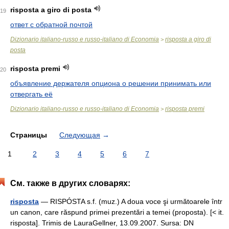
risposta a giro di posta
19
ответ с обратной почтой
Dizionario italiano-russo e russo-italiano di Economia
risposta a giro di
>
posta
risposta premi
20
объявление держателя опциона о решении принимать или
отвергать её
Dizionario italiano-russo e russo-italiano di Economia
risposta premi
>
Страницы
Следующая
→
1
2
3
4
5
6
7
См. также в других словарях:
risposta
— RISPÓSTA s.f. (muz.) A doua voce şi următoarele într
un canon, care răspund primei prezentări a temei (proposta). [< it.
risposta]. Trimis de LauraGellner, 13.09.2007. Sursa: DN