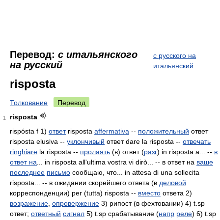
Перевод:
с итальянского
с русского на
на русский
итальянский
risposta
Толкование
Перевод
risposta
1
rispósta f 1)
ответ
risposta
affermativa
--
положительный
ответ
risposta elusiva
--
уклончивый
ответ dare la risposta --
отвечать
ringhiare
la risposta --
пролаять
(в) ответ (
разг
) in
risposta a... --
в
ответ на
... in risposta all'ultima vostra vi dirò... -- в ответ на
ваше
последнее
письмо
сообщаю, что... in attesa di una sollecita
risposta... -- в ожидании скорейшего ответа (в
деловой
корреспонденции) per (tutta) risposta --
вместо
ответа 2)
возражение
,
опровержение
3) рипост (в фехтовании) 4) t.sp
ответ;
ответный
сигнал
5) t.sp срабатывание (
напр
реле
) 6) t.sp