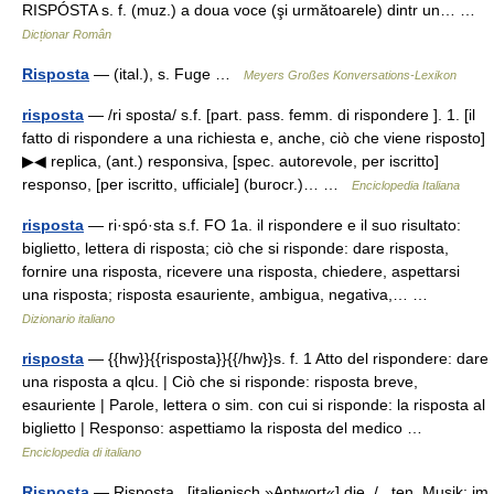
RISPÓSTA s. f. (muz.) a doua voce (şi următoarele) dintr un… …
Dicționar Român
Risposta
— (ital.), s. Fuge …
Meyers Großes Konversations-Lexikon
risposta
— /ri sposta/ s.f. [part. pass. femm. di rispondere ]. 1. [il
fatto di rispondere a una richiesta e, anche, ciò che viene risposto]
▶◀ replica, (ant.) responsiva, [spec. autorevole, per iscritto]
responso, [per iscritto, ufficiale] (burocr.)… …
Enciclopedia Italiana
risposta
— ri·spó·sta s.f. FO 1a. il rispondere e il suo risultato:
biglietto, lettera di risposta; ciò che si risponde: dare risposta,
fornire una risposta, ricevere una risposta, chiedere, aspettarsi
una risposta; risposta esauriente, ambigua, negativa,… …
Dizionario italiano
risposta
— {{hw}}{{risposta}}{{/hw}}s. f. 1 Atto del rispondere: dare
una risposta a qlcu. | Ciò che si risponde: risposta breve,
esauriente | Parole, lettera o sim. con cui si risponde: la risposta al
biglietto | Responso: aspettiamo la risposta del medico …
Enciclopedia di italiano
Risposta
— Rispọsta [italienisch »Antwort«] die, /...ten, Musik: im