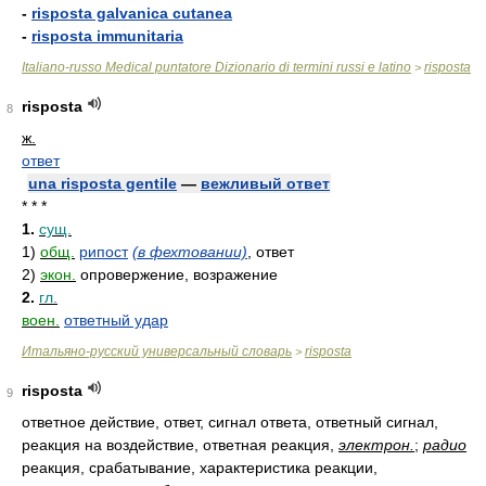
-
risposta galvanica cutanea
-
risposta immunitaria
Italiano-russo Medical puntatore Dizionario di termini russi e latino
risposta
>
risposta
8
ж.
ответ
una risposta gentile
—
вежливый ответ
* * *
1.
сущ.
1)
общ.
рипост
(в фехтовании)
, ответ
2)
экон.
опровержение, возражение
2.
гл.
воен.
ответный удар
Итальяно-русский универсальный словарь
risposta
>
risposta
9
ответное действие, ответ, сигнал ответа, ответный сигнал,
реакция на воздействие, ответная реакция,
электрон.
;
радио
реакция, срабатывание, характеристика реакции,