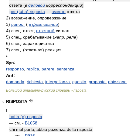
ответа
(
в
деловой
корреспонденции
)
per (tutta) risposta
—
вместо
ответа
2)
возражение, опровержение
3)
рипост
(
в фехтовании
)
4)
спец. ответ;
ответный
сигнал
5)
спец. срабатывание
(
напр. реле
)
6)
спец. характеристика
7)
спец. (ответная) реакция
•
Syn:
responso
,
replica
,
parere
,
sentenza
Ant:
domanda
,
richiesta
,
interpellanza
,
quesito
,
proposta
,
obiezione
Большой итальяно-русский словарь
risposta
>
RISPOSTA
5
f
botta (e) risposta
—
см.
-
B1058
chi mal parla, abbia pazienza della risposta
—
см.
-
P916