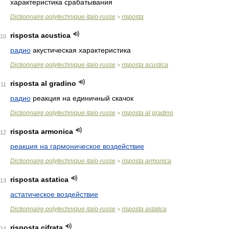
характеристика срабатывания
Dictionnaire polytechnique italo-russe
risposta
>
risposta acustica
10
радио
акустическая характеристика
Dictionnaire polytechnique italo-russe
risposta acustica
>
risposta al gradino
11
радио
реакция на единичный скачок
Dictionnaire polytechnique italo-russe
risposta al gradino
>
risposta armonica
12
реакция на гармоническое воздействие
Dictionnaire polytechnique italo-russe
risposta armonica
>
risposta astatica
13
астатическое воздействие
Dictionnaire polytechnique italo-russe
risposta astatica
>
risposta cifrata
14