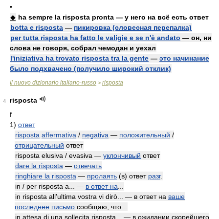
•
◆
ha sempre la risposta pronta — у него на всё есть ответ
botta e risposta
—
пикировка (словесная перепалка)
per tutta risposta ha fatto le valigie e se n'è andato
— он, ни
слова не говоря, собрал чемодан и уехал
l'iniziativa ha trovato risposta tra la gente
—
это начинание
было подхвачено (получило широкий отклик)
Il nuovo dizionario italiano-russo
risposta
>
risposta
4
f
1)
ответ
risposta
affermativa
/
negativa
—
положительный
/
отрицательный
ответ
risposta elusiva / evasiva —
уклончивый
ответ
dare la risposta
—
отвечать
ringhiare la risposta
—
пролаять
(в) ответ
разг
.
in / per risposta a... —
в ответ на
...
in risposta all'ultima vostra vi dirò... — в ответ на
ваше
последнее
письмо
сообщаю, что...
in attesa di una sollecita risposta... — в ожидании скорейшего