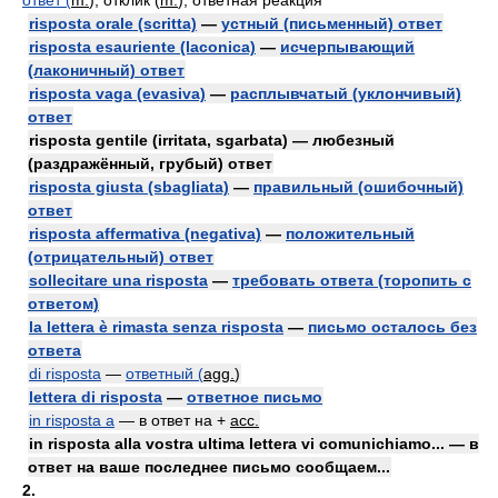
ответ (
m.
); отклик (
m.
); ответная реакция
risposta orale (scritta)
—
устный (письменный) ответ
risposta esauriente (laconica)
—
исчерпывающий
(лаконичный) ответ
risposta vaga (evasiva)
—
расплывчатый (уклончивый)
ответ
risposta gentile (irritata, sgarbata) — любезный
(раздражённый, грубый) ответ
risposta giusta (sbagliata)
—
правильный (ошибочный)
ответ
risposta affermativa (negativa)
—
положительный
(отрицательный) ответ
sollecitare una risposta
—
требовать ответа (торопить с
ответом)
la lettera è rimasta senza risposta
—
письмо осталось без
ответа
di risposta
—
ответный (
agg.
)
lettera di risposta
—
ответное письмо
in risposta a
— в ответ на +
acc.
in risposta alla vostra ultima lettera vi comunichiamo... — в
ответ на ваше последнее письмо сообщаем...
2.