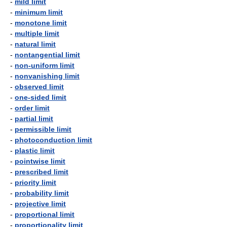
-
mild limit
-
minimum limit
-
monotone limit
-
multiple limit
-
natural limit
-
nontangential limit
-
non-uniform limit
-
nonvanishing limit
-
observed limit
-
one-sided limit
-
order limit
-
partial limit
-
permissible limit
-
photoconduction limit
-
plastic limit
-
pointwise limit
-
prescribed limit
-
priority limit
-
probability limit
-
projective limit
-
proportional limit
-
proportionality limit