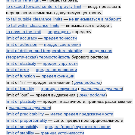
limit from the right
— предел справа;
to exceed forward center of gravity limit
— возд. превышать
переднюю максимально допустимую центровку;
to fall outside clearance limits
—
не вписываться в
габарит
;
to fall within clearance limits
— вписываться в габарит;
to pass to the limit
—
переходить
к пределу
limit of accuracy
—
предел точности
limit of adhesion
—
предел сцепления
limit of drilling mud temperature stability
—
предельная
(теоретическая)
термостойкость
бурового раствора
limit of elasticity
—
предел упругости
limit of error
—
предел погрешности
limit of function
—
предел функции
limit of "in" — предел втягивания
(
руки робота
)
limit of liquidity
—
граница текучести
(
глинистых грунтов
)
limit of "out" — предел выдвижения
(
руки робота
)
limit of plasticity
— предел пластичности, граница раскатывания
(
глинистых грунтов
)
limit of predictability
—
метео предел предсказуемости
limit of proportionality
— сопр. предел пропорциональности
limit of sensibility
—
предел (порог) чувствительности
limit of stability
—
граница устойчивости