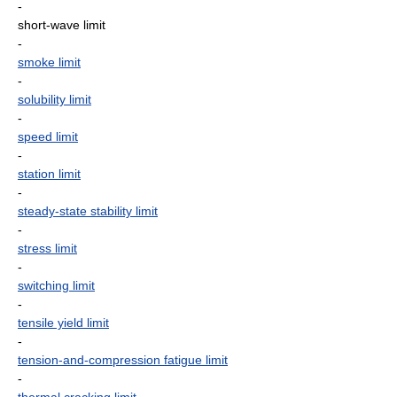
-
short-wave limit
-
smoke limit
-
solubility limit
-
speed limit
-
station limit
-
steady-state stability limit
-
stress limit
-
switching limit
-
tensile yield limit
-
tension-and-compression fatigue limit
-