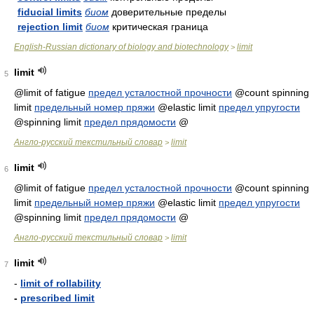
fiducial limits
биом
доверительные пределы
rejection limit
биом
критическая граница
English-Russian dictionary of biology and biotechnology
limit
>
limit
5
@limit of fatigue
предел усталостной прочности
@count spinning
limit
предельный номер пряжи
@elastic limit
предел упругости
@spinning limit
предел прядомости
@
Англо-русский текстильный словар
limit
>
limit
6
@limit of fatigue
предел усталостной прочности
@count spinning
limit
предельный номер пряжи
@elastic limit
предел упругости
@spinning limit
предел прядомости
@
Англо-русский текстильный словар
limit
>
limit
7
-
limit of rollability
-
prescribed limit