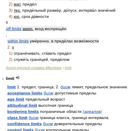
2)
мат.
преде́л
3)
тех.
преде́льный разме́р, до́пуск; интерва́л значе́ний
4)
юр.
срок да́вности
◊
off limits
амер.
вход воспрещён
;
within limits
уме́ренно, в преде́лах возмо́жности
2.
v
1)
ограни́чивать; ста́вить преде́л
2)
служи́ть грани́цей, преде́лом
Англо-русский словарь Мюллера
limit
>
limit
4
limit
1. предел, граница; 2.
биом
лимит, предельное значение
acceptance limits
биом
допустимые пределы
age limit
предельный возраст
altitudinal limit
высотная граница
bordering limits
пограничные области
(ареалов)
class limit
биом
граница класса, граница интервала
confidence limits
биом
доверительные пределы
control limits
биом
контрольные пределы