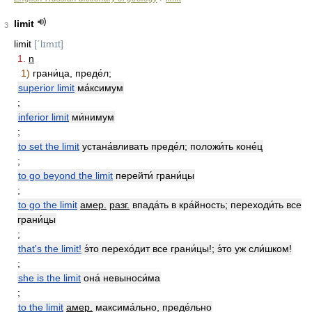
limit
3
limit
[ˊlɪmɪt]
1.
n
1)
грани́ца, преде́л;
superior limit
ма́ксимум
;
inferior limit
ми́нимум
;
to set the limit
устана́вливать преде́л; положи́ть коне́ц
;
to go beyond the limit
перейти́ грани́цы
;
to go the limit
амер.
разг.
впада́ть в кра́йность; переходи́ть все
грани́цы
;
that's the limit!
э́то перехо́дит все грани́цы!; э́то уж сли́шком!
;
she is the limit
она́ невыноси́ма
;
to the limit
амер.
максима́льно, преде́льно