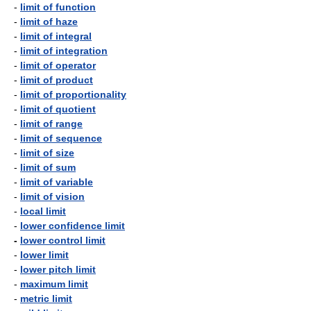
-
limit of function
-
limit of haze
-
limit of integral
-
limit of integration
-
limit of operator
-
limit of product
-
limit of proportionality
-
limit of quotient
-
limit of range
-
limit of sequence
-
limit of size
-
limit of sum
-
limit of variable
-
limit of vision
-
local limit
-
lower confidence limit
-
lower control limit
-
lower limit
-
lower pitch limit
-
maximum limit
-
metric limit