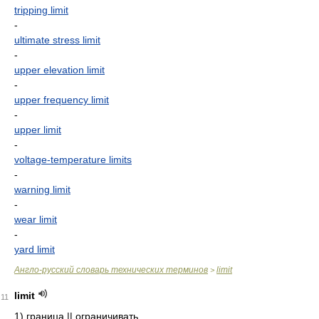
tripping limit
-
ultimate stress limit
-
upper elevation limit
-
upper frequency limit
-
upper limit
-
voltage-temperature limits
-
warning limit
-
wear limit
-
yard limit
Англо-русский словарь технических терминов
limit
>
limit
11
1)
граница || ограничивать