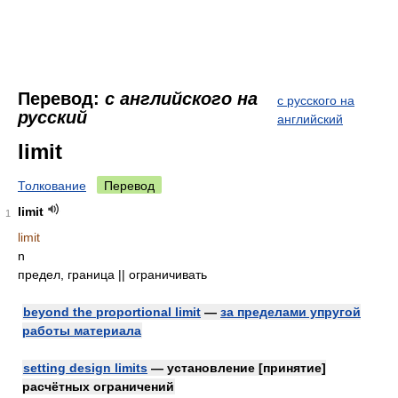
Перевод:
с английского на
с русского на
русский
английский
limit
Толкование
Перевод
limit
1
limit
n
предел, граница || ограничивать
beyond the proportional limit
—
за пределами упругой
работы материала
setting design limits
— установление [принятие]
расчётных ограничений