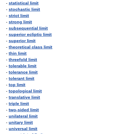
-
statistical limit
-
stochastic limit
-
strict limit
-
strong limit
-
subsequential limit
-
superior ecliptic limit
-
superior limit
-
theoretical class limit
-
thin limit
-
threefold limit
-
tolerable limit
-
tolerance limit
-
tolerant limit
-
top limit
-
topological limit
-
translative limit
-
triple limit
-
two-sided limit
-
unilateral limit
-
unitary limit
-
universal limit