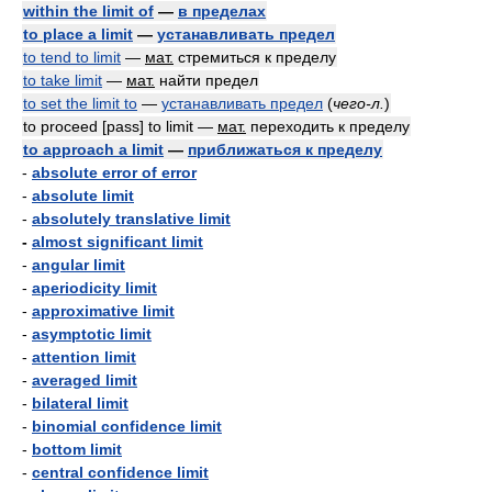
within the limit of
—
в пределах
to place a limit
—
устанавливать предел
to tend to limit
—
мат.
стремиться к пределу
to take limit
—
мат.
найти предел
to set the limit to
—
устанавливать предел
(
чего-л.
)
to proceed [pass] to limit —
мат.
переходить к пределу
to approach a limit
—
приближаться к пределу
-
absolute error of error
-
absolute limit
-
absolutely translative limit
-
almost significant limit
-
angular limit
-
aperiodicity limit
-
approximative limit
-
asymptotic limit
-
attention limit
-
averaged limit
-
bilateral limit
-
binomial confidence limit
-
bottom limit
-
central confidence limit