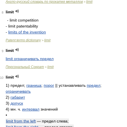
Англо-русский словарь по прокатке металлов
limit
>
limit
8
- limit competition
- limit patentability
-
limits of the invention
Patent terms dictionary
limit
>
limit
9
limit ограничивать предел
Персональный Сократ
limit
>
limit
10
1)
предел;
граница
;
порог
|| устанавливать
предел
;
ограничивать
2)
габарит
3)
допуск
4)
мн. ч.
интервал
значений
•
limit from the left
— предел слева;