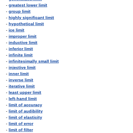
-
greatest lower limit
-
group limit
-
highly significant limit
-
hypothetical limit
-
ice limit
-
improper limit
-
inductive limit
-
inferior limit
-
infinite limit
-
infinitesimally small limit
-
injective limit
-
inner limit
-
inverse limit
-
iterative limit
-
least upper limit
-
left-hand limit
-
limit of accuracy
-
limit of audibility
-
limit of elasticity
-
limit of error
-
limit of filter