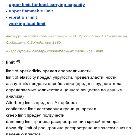
-
upper limit for load-carrying capacity
-
upper flammable limit
-
vibration limit
-
working load limit
Англо-русский строительный словарь. — М.: Русский Язык
.
С.Н.Корчемкина,
1995
С.К.Кашкина, С.В.Курбатова
.
.
Англо-русский словарь строительных терминов
limit
>
limit
2
limit of aperiodicity предел апериодичности
limit of elasticity предел упругости, предел эластичности
assay limits пределы опробования (пределы рудного тела,
определяемые количеством ценного вещества по данным
анализа)
Atterberg limits пределы Аттерберга
confidence limit достоверная граница, предел
creep limit предел ползучести
damming limit граница распространения кривой подпора
down-dip limit of pool граница распространения залежи вниз по
падению пластов