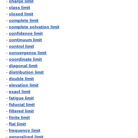
-
charge limit
-
class limit
-
closed limit
-
complete limit
-
complete solvation limit
-
confidence limit
-
continuum limit
-
control limit
-
convergence limit
-
coordinate limit
-
diagonal limit
-
distribution limit
-
double limit
-
elevation limit
-
exact limit
-
fatigue limit
-
fiducial limit
-
filtered limit
-
finite limit
-
flat limit
-
frequency limit
-
generalized limit