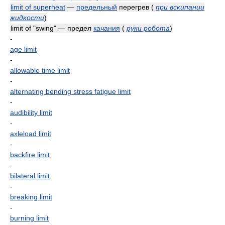
limit of superheat
—
предельный
перегрев
(
при вскипании
жидкости
)
limit of "swing" — предел
качания
(
руки робота
)
-
age limit
-
allowable time limit
-
alternating bending stress fatigue limit
-
audibility limit
-
axleload limit
-
backfire limit
-
bilateral limit
-
breaking limit
-
burning limit