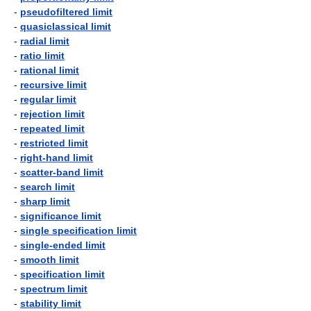
-
pseudofiltered limit
-
quasiclassical limit
-
radial limit
-
ratio limit
-
rational limit
-
recursive limit
-
regular limit
-
rejection limit
-
repeated limit
-
restricted limit
-
right-hand limit
-
scatter-band limit
-
search limit
-
sharp limit
-
significance limit
-
single specification limit
-
single-ended limit
-
smooth limit
-
specification limit
-
spectrum limit
-
stability limit