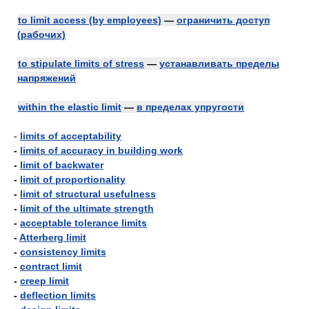
to limit access (by employees)
—
ограничить доступ
(рабочих)
to stipulate limits of stress
—
устанавливать пределы
напряжений
within the elastic limit
—
в пределах упругости
-
limits of acceptability
-
limits of accuracy in building work
-
limit of backwater
-
limit of proportionality
-
limit of structural usefulness
-
limit of the ultimate strength
-
acceptable tolerance limits
-
Atterberg limit
-
consistency limits
-
contract limit
-
creep limit
-
deflection limits