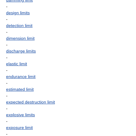
damming limit
-
design limits
-
detection limit
-
dimension limit
-
discharge limits
-
elastic limit
-
endurance limit
-
estimated limit
-
expected destruction limit
-
explosive limits
-
exposure limit
-