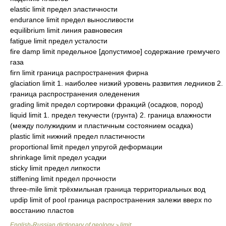
elastic limit предел эластичности
endurance limit предел выносливости
equilibrium limit линия равновесия
fatigue limit предел усталости
fire damp limit предельное [допустимое] содержание гремучего
газа
firn limit граница распространения фирна
glaciation limit 1. наиболее низкий уровень развития ледников 2.
граница распространения оледенения
grading limit предел сортировки фракций (осадков, пород)
liquid limit 1. предел текучести (грунта) 2. граница влажности
(между полужидким и пластичным состоянием осадка)
plastic limit нижний предел пластичности
proportional limit предел упругой деформации
shrinkage limit предел усадки
sticky limit предел липкости
stiffening limit предел прочности
three-mile limit трёхмильная граница территориальных вод
updip limit of pool граница распространения залежи вверх по
восстанию пластов
English-Russian dictionary of geology
limit
>