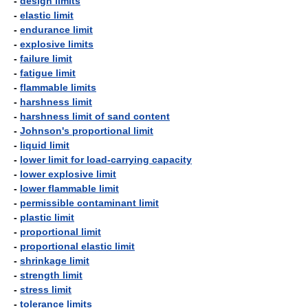
-
design limits
-
elastic limit
-
endurance limit
-
explosive limits
-
failure limit
-
fatigue limit
-
flammable limits
-
harshness limit
-
harshness limit of sand content
-
Johnson's proportional limit
-
liquid limit
-
lower limit for load-carrying capacity
-
lower explosive limit
-
lower flammable limit
-
permissible contaminant limit
-
plastic limit
-
proportional limit
-
proportional elastic limit
-
shrinkage limit
-
strength limit
-
stress limit
-
tolerance limits