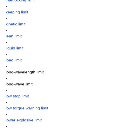
interlocking limit
-
keeping limit
-
kinetic limit
-
lean limit
-
liquid limit
-
load limit
-
long-wavelength limit
-
long-wave limit
-
low stop limit
-
low torque warning limit
-
lower explosive limit
-