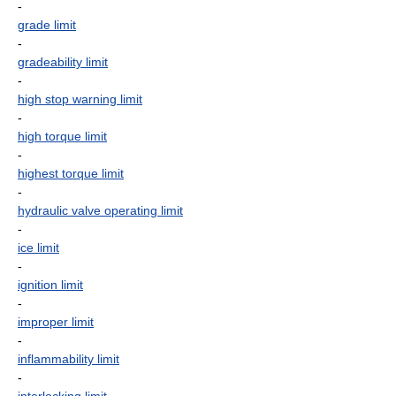
-
grade limit
-
gradeability limit
-
high stop warning limit
-
high torque limit
-
highest torque limit
-
hydraulic valve operating limit
-
ice limit
-
ignition limit
-
improper limit
-
inflammability limit
-