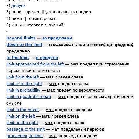
2)
допуск
3)
порог; предел || устанавливать предел
4)
лимит || лимитировать
5)
мн. ч.
интервал значений
•
beyond limits
—
за пределами
down to the limit
— в максимальной степени; до предела;
предельно
in the limit
—
в пределе
limit approached from the left
—
мат.
предел при стремлении
переменной к точке слева
limit from the left
—
мат.
предел слева
limit from the right
—
мат.
предел справа
limit in probability
—
мат.
предел по вероятности
limit in quadratic mean
—
мат.
предел в среднеквадратическом
смысле
limit in the mean
—
мат.
предел в среднем
limit on the left
—
мат.
предел слева
limit on the right
—
мат.
предел справа
passage to the limit
—
мат.
предельный переход
proceeding to limit
—
мат.
переход к пределу