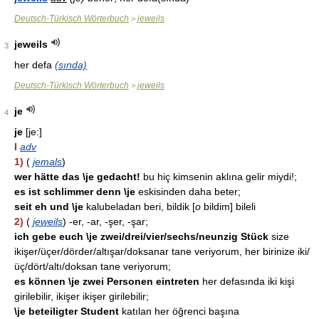
Deutsch-Türkisch Wörterbuch
jeweils
>
jeweils
3
her defa
(sında)
Deutsch-Türkisch Wörterbuch
jeweils
>
je
4
je
[je:]
I
adv
1)
(
jemals
)
wer hätte das \je gedacht!
bu hiç kimsenin aklına gelir miydi!;
es ist schlimmer denn \je
eskisinden daha beter;
seit eh und \je
kalubeladan beri, bildik [
o
bildim] bileli
2)
(
jeweils
) -er, -ar, -şer, -şar;
ich gebe euch \je zwei/drei/vier/sechs/neunzig Stück
size
ikişer/üçer/dörder/altışar/doksanar tane veriyorum, her birinize iki/
üç/dört/altı/doksan tane veriyorum;
es können \je zwei Personen eintreten
her defasında iki kişi
girilebilir, ikişer ikişer girilebilir;
\je beteiligter Student
katılan her öğrenci başına