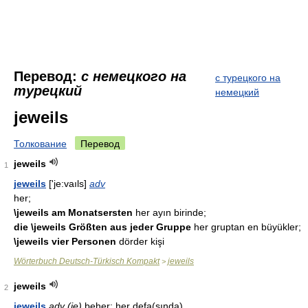
Перевод:
с немецкого на
с турецкого на
турецкий
немецкий
jeweils
Толкование
Перевод
jeweils
1
jeweils
['je:vaıls]
adv
her;
\jeweils am Monatsersten
her ayın birinde;
die \jeweils Größten aus jeder Gruppe
her gruptan en büyükler;
\jeweils vier Personen
dörder kişi
Wörterbuch Deutsch-Türkisch Kompakt
jeweils
>
jeweils
2
jeweils
adv
(je)
beher; her defa(sında)