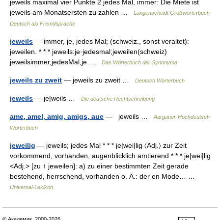
jeweils maximal vier Punkte 2 jedes Mal, immer: Die Miete ist
jeweils am Monatsersten zu zahlen …
Langenscheidt Großwörterbuch
Deutsch als Fremdsprache
jeweils
— immer, je, jedes Mal; (schweiz., sonst veraltet):
jeweilen. * * * jeweils:je·jedesmal;jeweilen(schweiz)
jeweilsimmer,jedesMal,je …
Das Wörterbuch der Synonyme
jeweils zu zweit
— jeweils zu zweit …
Deutsch Wörterbuch
jeweils
— je|weils …
Die deutsche Rechtschreibung
ame, amel, amig, amigs, aue
— jeweils …
Aargauer-Hochdeutsch
Wörterbuch
jeweilig
— jeweils; jedes Mal * * * je|wei|lig 〈Adj.〉 zur Zeit
vorkommend, vorhanden, augenblicklich amtierend * * * je|wei|lig
<Adj.> [zu ↑ jeweilen]: a) zu einer bestimmten Zeit gerade
bestehend, herrschend, vorhanden o. Ä.: der en Mode… …
Universal-Lexikon
© Академик, 2000-2026