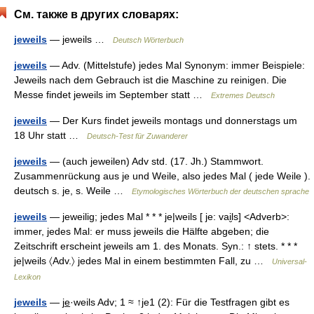
См. также в других словарях:
jeweils
— jeweils …
Deutsch Wörterbuch
jeweils
— Adv. (Mittelstufe) jedes Mal Synonym: immer Beispiele:
Jeweils nach dem Gebrauch ist die Maschine zu reinigen. Die
Messe findet jeweils im September statt …
Extremes Deutsch
jeweils
— Der Kurs findet jeweils montags und donnerstags um
18 Uhr statt …
Deutsch-Test für Zuwanderer
jeweils
— (auch jeweilen) Adv std. (17. Jh.) Stammwort.
Zusammenrückung aus je und Weile, also jedes Mal ( jede Weile ).
deutsch s. je, s. Weile …
Etymologisches Wörterbuch der deutschen sprache
jeweils
— jeweilig; jedes Mal * * * je|weils [ je: vai̮ls] <Adverb>:
immer, jedes Mal: er muss jeweils die Hälfte abgeben; die
Zeitschrift erscheint jeweils am 1. des Monats. Syn.: ↑ stets. * * *
je|weils 〈Adv.〉 jedes Mal in einem bestimmten Fall, zu …
Universal-
Lexikon
jeweils
— je̲·weils Adv; 1 ≈ ↑je1 (2): Für die Testfragen gibt es