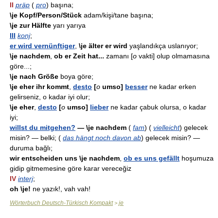
II
präp
(
pro
) başına;
\je Kopf/Person/Stück
adam/kişi/tane başına;
\je zur Hälfte
yarı yarıya
III
konj
;
er wird vernünftiger
,
\je älter er wird
yaşlandıkça uslanıyor;
\je nachdem
,
ob er Zeit hat...
zamanı [
o
vakti] olup olmamasına
göre...;
\je nach Größe
boya göre;
\je eher ihr kommt
,
desto
[
o
umso]
besser
ne kadar erken
gelirseniz, o kadar iyi olur;
\je eher
,
desto
[
o
umso]
lieber
ne kadar çabuk olursa, o kadar
iyi;
willst du mitgehen?
— \je nachdem
(
fam
) (
vielleicht
) gelecek
misin? — belki; (
das hängt noch davon ab
) gelecek misin? —
duruma bağlı;
wir entscheiden uns \je nachdem
,
ob es uns gefällt
hoşumuza
gidip gitmemesine göre karar vereceğiz
IV
interj
;
oh \je!
ne yazık!, vah vah!
Wörterbuch Deutsch-Türkisch Kompakt
je
>