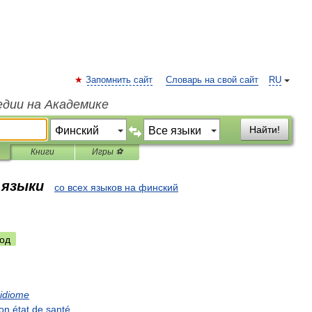
Запомнить сайт
Словарь на свой сайт
RU
едии на Академике
Найти!
Книги
Игры ⚽
 языки
со всех языков на финский
од
idiome
on
état
de
santé