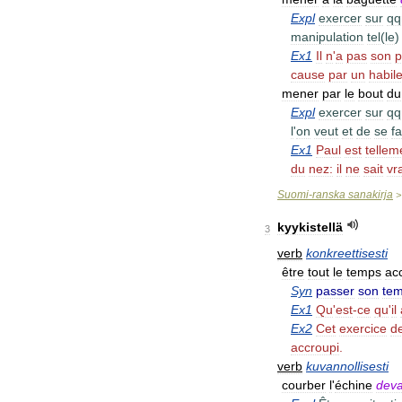
Expl
exercer
sur
qq
manipulation
tel
(
le
Ex1
Il
n
'
a
pas
son
p
cause
par
un
habil
mener
par
le
bout
du
Expl
exercer
sur
qq
l
'
on
veut
et
de
se
fa
Ex1
Paul
est
tellem
du
nez:
il
ne
sait
vr
Suomi
-
ranska
sanakirja
kyykistellä
3
verb
konkreettisesti
être
tout
le
temps
ac
Syn
passer
son
te
Ex1
Qu
'
est
-
ce
qu
'
il
Ex2
Cet
exercice
d
accroupi
.
verb
kuvannollisesti
courber
l
'
échine
deva