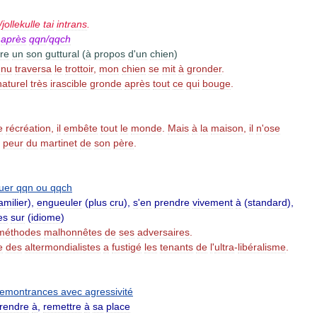
/
jollekulle
tai
intrans
.
après
qqn
/
qqch
re
un
son
guttural
(
à
propos
d
'
un
chien
)
nnu
traversa
le
trottoir
,
mon
chien
se
mit
à
gronder
.
naturel
très
irascible
gronde
après
tout
ce
qui
bouge
.
e
récréation
,
il
embête
tout
le
monde
.
Mais
à
la
maison
,
il
n
'
ose
peur
du
martinet
de
son
père
.
quer
qqn
ou
qqch
amilier
),
engueuler
(
plus
cru
),
s
'
en
prendre
vivement
à
(
standard
),
es
sur
(
idiome
)
méthodes
malhonnêtes
de
ses
adversaires
.
e
des
altermondialistes
a
fustigé
les
tenants
de
l
'
ultra
-
libéralisme
.
remontrances
avec
agressivité
rendre
à
,
remettre
à
sa
place