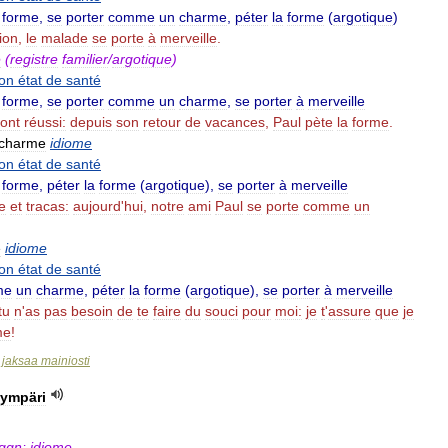
forme
,
se
porter
comme
un
charme
,
péter
la
forme
(
argotique
)
ion
,
le
malade
se
porte
à
merveille
.
e
(
registre
familier
/
argotique
)
on
état
de
santé
forme
,
se
porter
comme
un
charme
,
se
porter
à
merveille
ont
réussi:
depuis
son
retour
de
vacances
,
Paul
pète
la
forme
.
charme
idiome
on
état
de
santé
forme
,
péter
la
forme
(
argotique
),
se
porter
à
merveille
e
et
tracas:
aujourd
'
hui
,
notre
ami
Paul
se
porte
comme
un
e
idiome
on
état
de
santé
me
un
charme
,
péter
la
forme
(
argotique
),
se
porter
à
merveille
tu
n
'
as
pas
besoin
de
te
faire
du
souci
pour
moi:
je
t
'
assure
que
je
me
!
jaksaa
mainiosti
>
ympäri
qqn
;
idiome