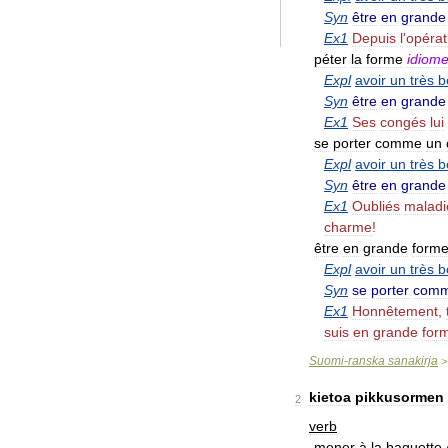
Syn
être
en
grande
Ex1
Depuis
l
'
opérat
péter
la
forme
idiom
Expl
avoir
un
très
b
Syn
être
en
grande
Ex1
Ses
congés
lui
se
porter
comme
un
Expl
avoir
un
très
b
Syn
être
en
grande
Ex1
Oubliés
maladi
charme
!
être
en
grande
form
Expl
avoir
un
très
b
Syn
se
porter
com
Ex1
Honnêtement
,
suis
en
grande
for
Suomi
-
ranska
sanakirja
kietoa
pikkusormen
2
verb
mener
à
la
baguette