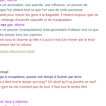
n
un
ascendant
,
une
autorité
,
une
influence
,
un
pouvoir
de
)
que
l
'
on
obtient
tout
ce
que
l
'
on
veut
de
cette
personne
areil
pour
mener
les
gens
à
la
baguette:
il
obtient
toujours
gain
de
e
mélange
d
'
autorité
naturelle
et
de
manipulation
.
nez
qqn
;
idiome
n
un
pouvoir
(
manipulatoire
)
total
permettant
d
'
obtenir
tout
ce
que
ire
passer
tous
ses
caprices
ent
sous
le
charme
qu
'
elle
n
'
a
aucun
mal
à
le
mener
par
le
bout
aiment
rien
lui
refuser
.
kietoa
pikkusormen
ympäri
>
croupi
mps
à
croupetons
,
passer
son
temps
à
fouiner
par
terre
a
à
être
tout
le
temps
accroupi
?
On
dirait
qu
'
il
va
pondre
un
œuf
!
e
gym
ne
me
convient
pas
du
tout
.
Il
faut
tout
le
temps
être
nt
,
face
à
(
idiome
)