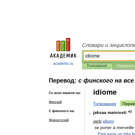
Словари и энциклоп
academic.ru
Толкования
Переводы
Перевод:
с финского на все
idiome
Со всех языков на:
Финский
Толкование
Перев
С финского на:
jaksaa
mainiosti
1
Французский
verb
idiomi
se
porter
à
merveille
Expl
avoir
un
très
b