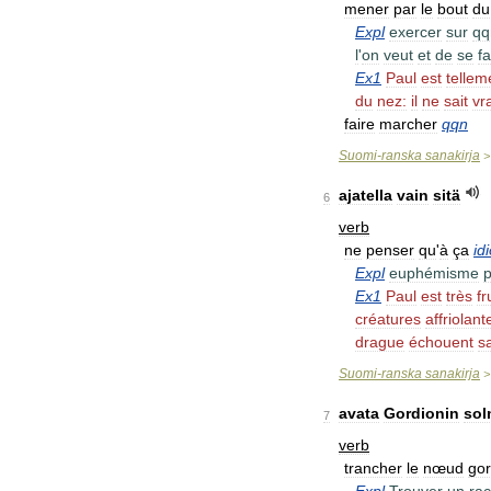
mener
par
le
bout
du
Expl
exercer
sur
qq
l
'
on
veut
et
de
se
fa
Ex1
Paul
est
tellem
du
nez:
il
ne
sait
vr
faire
marcher
qqn
Suomi
-
ranska
sanakirja
ajatella
vain
sitä
6
verb
ne
penser
qu
'
à
ça
id
Expl
euphémisme
p
Ex1
Paul
est
très
fr
créatures
affriolant
drague
échouent
s
Suomi
-
ranska
sanakirja
avata
Gordionin
so
7
verb
trancher
le
nœud
gor