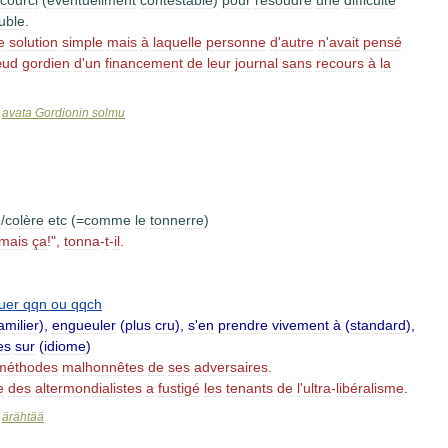
courci
(
éventuellment
contestable
)
pour
résoudre
une
difficulté
luble
.
e
solution
simple
mais
à
laquelle
personne
d
'
autre
n
'
avait
pensé
ud
gordien
d
'
un
financement
de
leur
journal
sans
recours
à
la
avata
Gordionin
solmu
>
e
/
colère
etc
(=
comme
le
tonnerre
)
amais
ça
!",
tonna
-
t
-
il
.
quer
qqn
ou
qqch
amilier
),
engueuler
(
plus
cru
),
s
'
en
prendre
vivement
à
(
standard
),
es
sur
(
idiome
)
méthodes
malhonnêtes
de
ses
adversaires
.
e
des
altermondialistes
a
fustigé
les
tenants
de
l
'
ultra
-
libéralisme
.
ärähtää
>