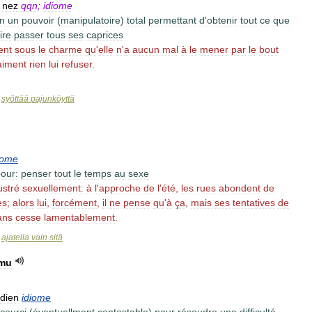
nez
qqn
;
idiome
n
un
pouvoir
(
manipulatoire
)
total
permettant
d
'
obtenir
tout
ce
que
ire
passer
tous
ses
caprices
ent
sous
le
charme
qu
'
elle
n
'
a
aucun
mal
à
le
mener
par
le
bout
aiment
rien
lui
refuser
.
syöttää
pajunköyttä
>
iome
our:
penser
tout
le
temps
au
sexe
ustré
sexuellement:
à
l
'
approche
de
l
'
été
,
les
rues
abondent
de
es
;
alors
lui
,
forcément
,
il
ne
pense
qu
'
à
ça
,
mais
ses
tentatives
de
ans
cesse
lamentablement
.
ajatella
vain
sitä
>
lmu
dien
idiome