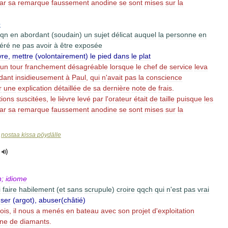
ar
sa
remarque
faussement
anodine
se
sont
mises
sur
la
e
qn
en
abordant
(
soudain
)
un
sujet
délicat
auquel
la
personne
en
féré
ne
pas
avoir
à
être
exposée
vre
,
mettre
(
volontairement
)
le
pied
dans
le
plat
un
tour
franchement
désagréable
lorsque
le
chef
de
service
leva
dant
insidieusement
à
Paul
,
qui
n
'
avait
pas
la
conscience
r
une
explication
détaillée
de
sa
dernière
note
de
frais
.
tions
suscitées
,
le
lièvre
levé
par
l
'
orateur
était
de
taille
puisque
les
ar
sa
remarque
faussement
anodine
se
sont
mises
sur
la
nostaa
kissa
pöydälle
>
n
;
idiome
i
faire
habilement
(
et
sans
scrupule
)
croire
qqch
qui
n
'
est
pas
vrai
user
(
argot
),
abuser
(
châtié
)
ois
,
il
nous
a
menés
en
bateau
avec
son
projet
d
'
exploitation
ne
de
diamants
.