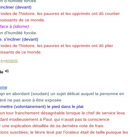
on
d
'
humilité
forcée
.
'
incliner
(
devant
)
riodes
de
l
'
histoire
,
les
pauvres
et
les
opprimés
ont
dû
courber
puissants
de
ce
monde
.
face
à
(
idiome
)
on
d
'
humilité
forcée
.
e
,
s
'
incliner
(
devant
)
riodes
de
l
'
histoire
,
les
pauvres
et
les
opprimés
ont
dû
plier
issants
de
ce
monde
.
kyykistellä
>
le
iome
qn
en
abordant
(
soudain
)
un
sujet
délicat
auquel
la
personne
en
féré
ne
pas
avoir
à
être
exposée
,
mettre
(
volontairement
)
le
pied
dans
le
plat
un
tour
franchement
désagréable
lorsque
le
chef
de
service
leva
dant
insidieusement
à
Paul
,
qui
n
'
avait
pas
la
conscience
r
une
explication
détaillée
de
sa
dernière
note
de
frais
.
tions
suscitées
,
le
lièvre
levé
par
l
'
orateur
était
de
taille
puisque
les