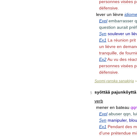
personnes
visées
p
défensive
.
lever
un
lièvre
idiom
Expl
embarrasser
q
question
aurait
pré
Syn
soulever
un
liè
Ex1
La
réunion
prit
un
lièvre
en
deman
tranquille
,
de
fourni
Ex2
Au
vu
des
réac
personnes
visées
p
défensive
.
Suomi
-
ranska
sanakirja
syöttää
pajunköyttä
5
verb
mener
en
bateau
qq
Expl
abuser
qqn
,
lu
Syn
manipuler
,
blo
Ex1
Pendant
des
m
d
'
une
prétendue
mi