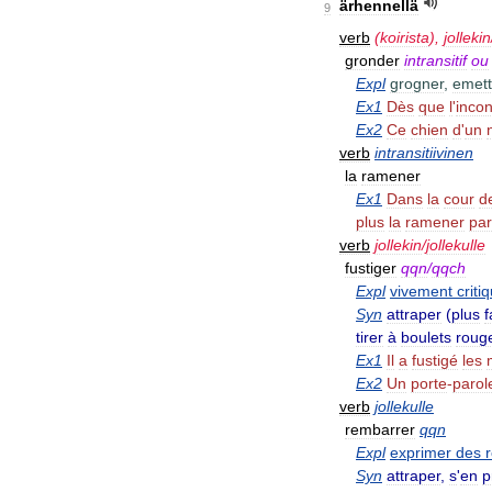
ärhennellä
9
verb
(
koirista
),
jollekin
gronder
intransitif
ou
Expl
grogner
,
emett
Ex1
Dès
que
l
'
inco
Ex2
Ce
chien
d
'
un
verb
intransitiivinen
la
ramener
Ex1
Dans
la
cour
d
plus
la
ramener
par
verb
jollekin
/
jollekulle
fustiger
qqn
/
qqch
Expl
vivement
criti
Syn
attraper
(
plus
f
tirer
à
boulets
roug
Ex1
Il
a
fustigé
les
Ex2
Un
porte
-
parol
verb
jollekulle
rembarrer
qqn
Expl
exprimer
des
Syn
attraper
,
s
'
en
p