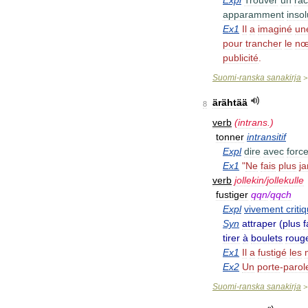
Expl
Trouver
un
rac
apparamment
inso
Ex1
Il
a
imaginé
un
pour
trancher
le
nœ
publicité
.
Suomi
-
ranska
sanakirja
ärähtää
8
verb
(
intrans
.)
tonner
intransitif
Expl
dire
avec
forc
Ex1
"
Ne
fais
plus
j
verb
jollekin
/
jollekulle
fustiger
qqn
/
qqch
Expl
vivement
criti
Syn
attraper
(
plus
f
tirer
à
boulets
roug
Ex1
Il
a
fustigé
les
Ex2
Un
porte
-
parol
Suomi
-
ranska
sanakirja