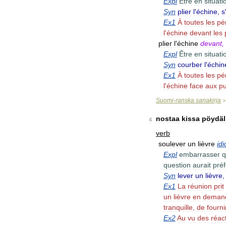
Expl
Être
en
situati
Syn
plier
l
'
échine
,
s
Ex1
À
toutes
les
pé
l
'
échine
devant
les
plier
l
'
échine
devant
,
Expl
Être
en
situati
Syn
courber
l
'
échin
Ex1
À
toutes
les
pé
l
'
échine
face
aux
pu
Suomi
-
ranska
sanakirja
nostaa
kissa
pöydäl
4
verb
soulever
un
lièvre
id
Expl
embarrasser
q
question
aurait
pré
Syn
lever
un
lièvre
Ex1
La
réunion
prit
un
lièvre
en
deman
tranquille
,
de
fourni
Ex2
Au
vu
des
réac