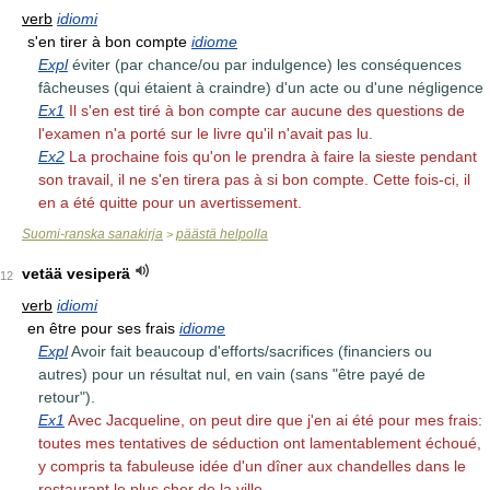
verb
idiomi
s'en tirer à bon compte
idiome
Expl
éviter (par chance/ou par indulgence) les conséquences
fâcheuses (qui étaient à craindre) d'un acte ou d'une négligence
Ex1
Il s'en est tiré à bon compte car aucune des questions de
l'examen n'a porté sur le livre qu'il n'avait pas lu.
Ex2
La prochaine fois qu'on le prendra à faire la sieste pendant
son travail, il ne s'en tirera pas à si bon compte. Cette fois-ci, il
en a été quitte pour un avertissement.
Suomi-ranska sanakirja
päästä helpolla
>
vetää vesiperä
12
verb
idiomi
en être pour ses frais
idiome
Expl
Avoir fait beaucoup d'efforts/sacrifices (financiers ou
autres) pour un résultat nul, en vain (sans "être payé de
retour").
Ex1
Avec Jacqueline, on peut dire que j'en ai été pour mes frais:
toutes mes tentatives de séduction ont lamentablement échoué,
y compris ta fabuleuse idée d'un dîner aux chandelles dans le
restaurant le plus cher de la ville.