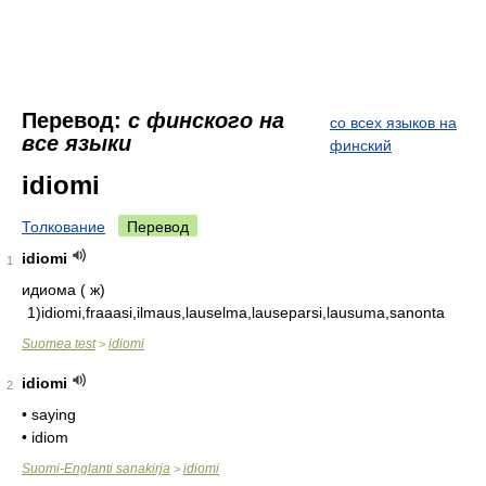
Перевод:
с финского на
со всех языков на
все языки
финский
idiomi
Толкование
Перевод
idiomi
1
идиома ( ж)
1)idiomi,fraaasi,ilmaus,lauselma,lauseparsi,lausuma,sanonta
Suomea test
idiomi
>
idiomi
2
• saying
• idiom
Suomi-Englanti sanakirja
idiomi
>