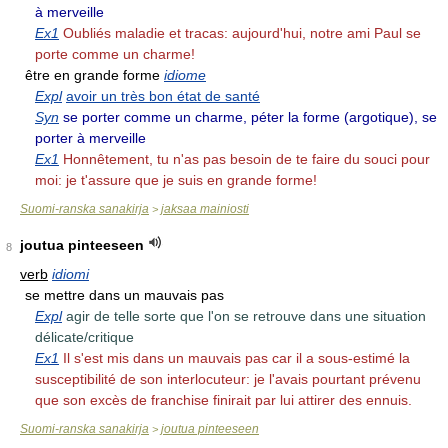
à merveille
Ex1
Oubliés maladie et tracas: aujourd'hui, notre ami Paul se
porte comme un charme!
être en grande forme
idiome
Expl
avoir un très bon état de santé
Syn
se porter comme un charme, péter la forme (argotique), se
porter à merveille
Ex1
Honnêtement, tu n'as pas besoin de te faire du souci pour
moi: je t'assure que je suis en grande forme!
Suomi-ranska sanakirja
jaksaa mainiosti
>
joutua pinteeseen
8
verb
idiomi
se mettre dans un mauvais pas
Expl
agir de telle sorte que l'on se retrouve dans une situation
délicate/critique
Ex1
Il s'est mis dans un mauvais pas car il a sous-estimé la
susceptibilité de son interlocuteur: je l'avais pourtant prévenu
que son excès de franchise finirait par lui attirer des ennuis.
Suomi-ranska sanakirja
joutua pinteeseen
>