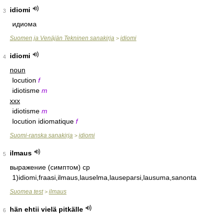
idiomi
3
идиома
Suomen ja Venäjän Tekninen sanakirja
idiomi
>
idiomi
4
noun
locution
f
idiotisme
m
xxx
idiotisme
m
locution idiomatique
f
Suomi-ranska sanakirja
idiomi
>
ilmaus
5
выражение (симптом) ср
1)idiomi,fraasi,ilmaus,lauselma,lauseparsi,lausuma,sanonta
Suomea test
ilmaus
>
hän ehtii vielä pitkälle
6