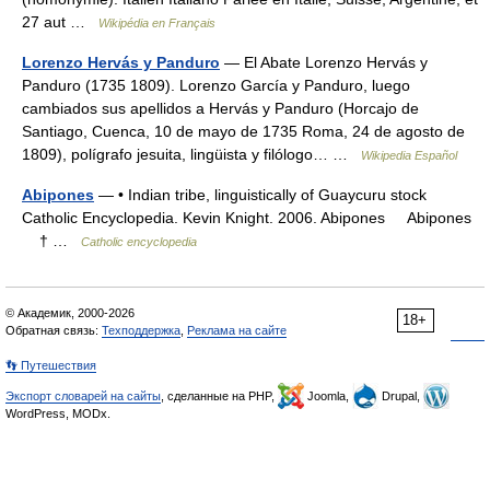
27 aut …
Wikipédia en Français
Lorenzo Hervás y Panduro
— El Abate Lorenzo Hervás y
Panduro (1735 1809). Lorenzo García y Panduro, luego
cambiados sus apellidos a Hervás y Panduro (Horcajo de
Santiago, Cuenca, 10 de mayo de 1735 Roma, 24 de agosto de
1809), polígrafo jesuita, lingüista y filólogo… …
Wikipedia Español
Abipones
— • Indian tribe, linguistically of Guaycuru stock
Catholic Encyclopedia. Kevin Knight. 2006. Abipones Abipones
† …
Catholic encyclopedia
© Академик, 2000-2026
18+
Обратная связь:
Техподдержка
,
Реклама на сайте
👣 Путешествия
Экспорт словарей на сайты
, сделанные на PHP,
Joomla,
Drupal,
WordPress, MODx.