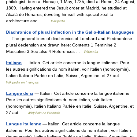
philologist; born at Horcajo, 1 May, 1735; died at Rome, 24 August,
1809. Having entered the Jesuit order at Madrid, he studied at
Alcalá de Henares, devoting himself with special zeal to
architecture and… …
Wikipedia
Diachronics of plural inflection in the Gallo-Italian languages
— The general lines of diachronics of Lombard and Piedmontese
plural declension are drawn here: Contents 1 Feminine 2
Masculine 3 See also 4 References …
Wikipedia
Italiano
— Italien Cet article concerne la langue italienne. Pour
les autres significations du nom italien, voir Italien (homonymie).
Italien Italiano Parlée en Italie, Suisse, Argentine, et 27 aut …
Wikipédia en Français
Langue de si
— Italien Cet article concerne la langue italienne.
Pour les autres significations du nom italien, voir Italien
(homonymie). Italien Italiano Parlée en Italie, Suisse, Argentine, et
27 aut …
Wikipédia en Français
Langue italienne
— Italien Cet article concerne la langue
italienne. Pour les autres significations du nom italien, voir Italien
(homonymie). Italien Italiano Parlée en Italie, Suisse, Argentine, et