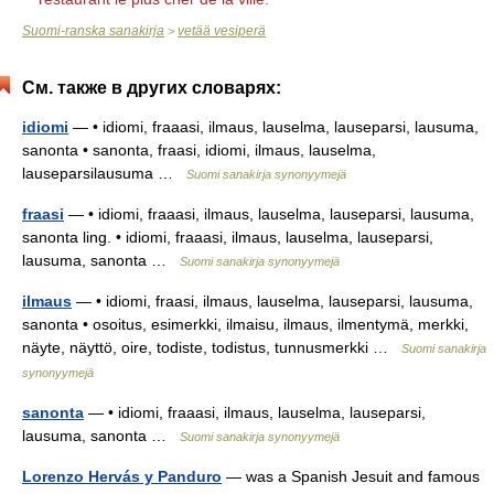
Suomi-ranska sanakirja
vetää vesiperä
>
См. также в других словарях:
idiomi
— • idiomi, fraaasi, ilmaus, lauselma, lauseparsi, lausuma,
sanonta • sanonta, fraasi, idiomi, ilmaus, lauselma,
lauseparsilausuma …
Suomi sanakirja synonyymejä
fraasi
— • idiomi, fraaasi, ilmaus, lauselma, lauseparsi, lausuma,
sanonta ling. • idiomi, fraaasi, ilmaus, lauselma, lauseparsi,
lausuma, sanonta …
Suomi sanakirja synonyymejä
ilmaus
— • idiomi, fraasi, ilmaus, lauselma, lauseparsi, lausuma,
sanonta • osoitus, esimerkki, ilmaisu, ilmaus, ilmentymä, merkki,
näyte, näyttö, oire, todiste, todistus, tunnusmerkki …
Suomi sanakirja
synonyymejä
sanonta
— • idiomi, fraaasi, ilmaus, lauselma, lauseparsi,
lausuma, sanonta …
Suomi sanakirja synonyymejä
Lorenzo Hervás y Panduro
— was a Spanish Jesuit and famous