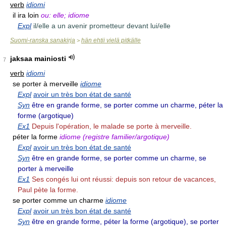
verb
idiomi
il ira loin
ou: elle; idiome
Expl
il/elle a un avenir prometteur devant lui/elle
Suomi-ranska sanakirja
hän ehtii vielä pitkälle
>
jaksaa mainiosti
7
verb
idiomi
se porter à merveille
idiome
Expl
avoir un très bon état de santé
Syn
être en grande forme, se porter comme un charme, péter la
forme (argotique)
Ex1
Depuis l'opération, le malade se porte à merveille.
péter la forme
idiome (registre familier/argotique)
Expl
avoir un très bon état de santé
Syn
être en grande forme, se porter comme un charme, se
porter à merveille
Ex1
Ses congés lui ont réussi: depuis son retour de vacances,
Paul pète la forme.
se porter comme un charme
idiome
Expl
avoir un très bon état de santé
Syn
être en grande forme, péter la forme (argotique), se porter