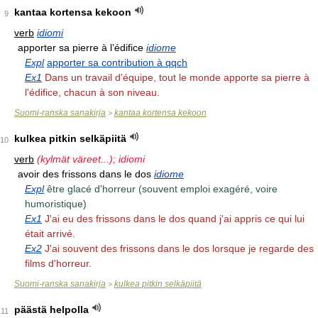
kantaa kortensa kekoon
9
verb
idiomi
apporter sa pierre à l’édifice
idiome
Expl
apporter sa contribution à qqch
Ex1
Dans un travail d'équipe, tout le monde apporte sa pierre à
l'édifice, chacun à son niveau.
Suomi-ranska sanakirja
kantaa kortensa kekoon
>
kulkea pitkin selkäpiitä
10
verb
(kylmät väreet...); idiomi
avoir des frissons dans le dos
idiome
Expl
être glacé d'horreur (souvent emploi exagéré, voire
humoristique)
Ex1
J'ai eu des frissons dans le dos quand j'ai appris ce qui lui
était arrivé.
Ex2
J'ai souvent des frissons dans le dos lorsque je regarde des
films d'horreur.
Suomi-ranska sanakirja
kulkea pitkin selkäpiitä
>
päästä helpolla
11