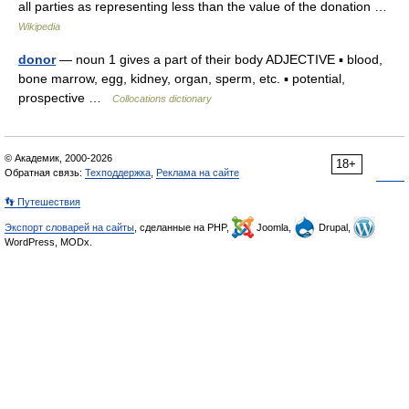
all parties as representing less than the value of the donation …
Wikipedia
donor
— noun 1 gives a part of their body ADJECTIVE ▪ blood,
bone marrow, egg, kidney, organ, sperm, etc. ▪ potential,
prospective …
Collocations dictionary
© Академик, 2000-2026
18+
Обратная связь:
Техподдержка
,
Реклама на сайте
👣 Путешествия
Экспорт словарей на сайты
, сделанные на PHP,
Joomla,
Drupal,
WordPress, MODx.