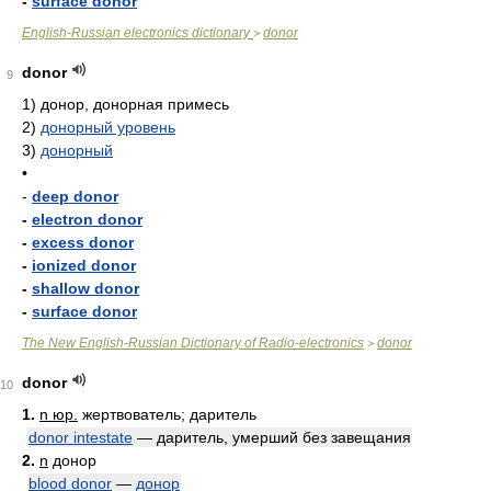
-
surface donor
English-Russian electronics dictionary
donor
>
donor
9
1)
донор, донорная примесь
2)
донорный уровень
3)
донорный
•
-
deep donor
-
electron donor
-
excess donor
-
ionized donor
-
shallow donor
-
surface donor
The New English-Russian Dictionary of Radio-electronics
donor
>
donor
10
1.
n юр.
жертвователь; даритель
donor intestate
— даритель, умерший без завещания
2.
n
донор
blood donor
—
донор