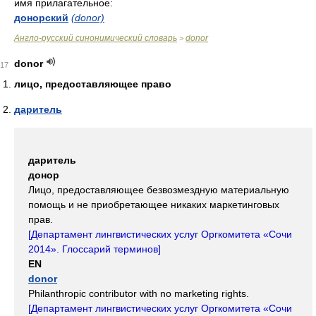
имя прилагательное:
донорский
(donor)
Англо-русский синонимический словарь
donor
>
donor
17
лицо, предоставляющее право
даритель
даритель
донор
Лицо, предоставляющее безвозмездную материальную
помощь и не приобретающее никаких маркетинговых
прав.
[
Департамент лингвистических услуг Оргкомитета «Сочи
2014». Глоссарий терминов
]
EN
donor
Philanthropic contributor with no marketing rights.
[
Департамент лингвистических услуг Оргкомитета «Сочи