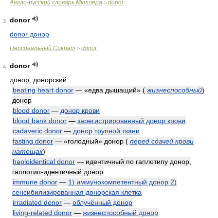
Англо-русский словарь Мюллера
donor
>
donor
3
donor донор
Персональный Сократ
donor
>
donor
4
донор, донорский
beating heart donor
— «едва дышащий»
(
жизнеспособный
)
донор
blood donor
—
донор крови
blood bank donor
—
зарегистрированный донор крови
cadaveric donor
—
донор трупной ткани
fasting donor
— «голодный» донор
(
перед сдачей крови
натощак
)
haploidentical donor
— идентичный по гаплотипу донор,
гаплотип-идентичный донор
immune donor
—
1) иммунокомпетентный донор 2)
сенсибилизированная донорская клетка
irradiated donor
—
облучённый донор
living-related donor
—
жизнеспособный донор