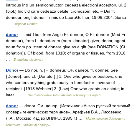
introdus într un semiconductor, cedează electroni acceptorului. 2.
(biol.) Individ care cedează celule, cromozomi etc. – Din fr.
donneur, engl. donor. Trimis de LauraGellner, 19.06.2004. Sursa
…
Dicționar Român
donor
— mid 15c., from Anglo Fr. donour, O.Fr. doneur (Mod.Fr.
donneur), from L. donatorem (nom. donator) giver, donor, agent
noun from pp. stem of donare give as a gift (see DONATION (Cf.
donation)). Of blood, from 1910; of organs or tissues, from 1918
…
Etymology dictionary
Donor
— Do nor, n. [F. donneur, OF. daneor, fr. donner. See
{Donee}, and cf. {Donator}.] 1. One who gives or bestows; one
who confers anything gratuitously; a benefactor. Inverse of
recipient. [1913 Webster] 2. (Law) One who grants an estate; in
later… …
The Collaborative International Dictionary of English
donor
— donor. См. донор. (Источник: «Англо русский толковый
словарь генетических терминов». Арефьев В.А., Лисовенко
Л.А., Москва: Изд во ВНИРО, 1995 г.) …
Молекулярная биология и
генетика. Толковый словарь.