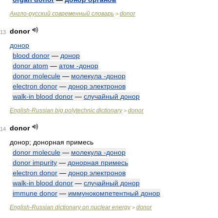
Англо-русский современный словарь
donor
>
donor
13
донор
blood donor
—
донор
donor atom
—
атом -донор
donor molecule
—
молекула -донор
electron donor
—
донор электронов
walk-in blood donor
—
случайный донор
English-Russian big polytechnic dictionary
donor
>
donor
14
донор; донорная примесь
donor molecule
—
молекула -донор
donor impurity
—
донорная примесь
electron donor
—
донор электронов
walk-in blood donor
—
случайный донор
immune donor
—
иммунокомпетентный донор
English-Russian dictionary on nuclear energy
donor
>