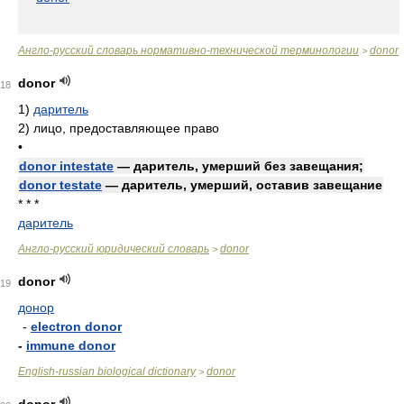
Англо-русский словарь нормативно-технической терминологии
donor
>
donor
18
1)
даритель
2)
лицо, предоставляющее право
•
donor intestate
— даритель, умерший без завещания;
donor testate
— даритель, умерший, оставив завещание
* * *
даритель
Англо-русский юридический словарь
donor
>
donor
19
донор
-
electron donor
-
immune donor
English-russian biological dictionary
donor
>