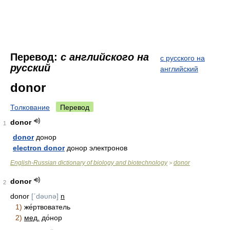
Перевод:
с английского на
с русского на
русский
английский
donor
Толкование
Перевод
donor
1
donor
донор
electron donor
донор электронов
English-Russian dictionary of biology and biotechnology
donor
>
donor
2
donor
[ˊdəυnə]
n
1)
же́ртвователь
2)
мед.
до́нор