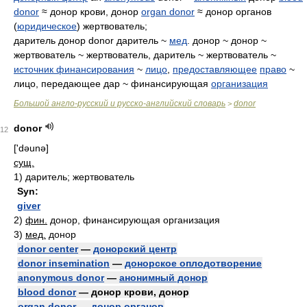
donor
≈ донор крови, донор
organ donor
≈ донор органов
(
юридическое
) жертвователь;
даритель донор donor даритель ~
мед
. донор ~ донор ~
жертвователь ~ жертвователь, даритель ~ жертвователь ~
источник финансирования
~
лицо
,
предоставляющее
право
~
лицо, передающее дар ~ финансирующая
организация
Большой англо-русский и русско-английский словарь
donor
>
donor
12
['dəunə]
сущ.
1)
даритель; жертвователь
Syn:
giver
2)
фин.
донор, финансирующая организация
3)
мед.
донор
donor center
—
донорский центр
donor insemination
—
донорское оплодотворение
anonymous donor
—
анонимный донор
blood donor
— донор крови, донор
organ donor
—
донор органов