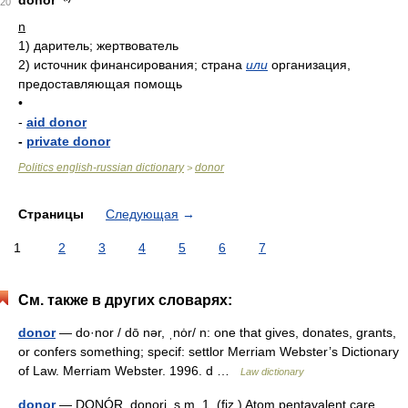
donor
20
n
1)
даритель; жертвователь
2)
источник финансирования; страна
или
организация,
предоставляющая помощь
•
-
aid donor
-
private donor
Politics english-russian dictionary
donor
>
Страницы
Следующая
→
1
2
3
4
5
6
7
См. также в других словарях:
donor
— do·nor / dō nər, ˌnȯr/ n: one that gives, donates, grants,
or confers something; specif: settlor Merriam Webster’s Dictionary
of Law. Merriam Webster. 1996. d …
Law dictionary
donor
— DONÓR, donori, s.m. 1. (fiz.) Atom pentavalent care,