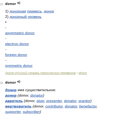
donor
15
1)
донорная
примесь
,
донор
2)
донорный уровень
•
-
asymmetric donor
-
electron donor
-
foreign donor
-
symmetric donor
Англо-русский словарь технических терминов
donor
>
donor
16
донор
имя существительное:
донор
(donor,
donator
)
даритель
(donor,
giver
,
presenter
,
donator
,
grantor
)
жертвователь
(donor,
contributor
,
donator
,
benefactor
,
supporter
,
subscriber
)