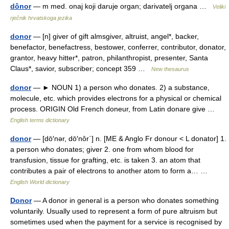
dônor
— m med. onaj koji daruje organ; darivatelj organa …
Veliki
rječnik hrvatskoga jezika
donor
— [n] giver of gift almsgiver, altruist, angel*, backer,
benefactor, benefactress, bestower, conferrer, contributor, donator,
grantor, heavy hitter*, patron, philanthropist, presenter, Santa
Claus*, savior, subscriber; concept 359 …
New thesaurus
donor
— ► NOUN 1) a person who donates. 2) a substance,
molecule, etc. which provides electrons for a physical or chemical
process. ORIGIN Old French doneur, from Latin donare give …
English terms dictionary
donor
— [dō′nər, dō′nôr΄] n. [ME & Anglo Fr donour < L donator] 1.
a person who donates; giver 2. one from whom blood for
transfusion, tissue for grafting, etc. is taken 3. an atom that
contributes a pair of electrons to another atom to form a… …
English World dictionary
Donor
— A donor in general is a person who donates something
voluntarily. Usually used to represent a form of pure altruism but
sometimes used when the payment for a service is recognised by