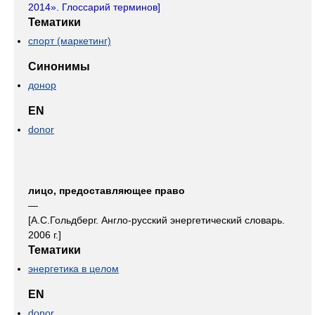
2014». Глоссарий терминов
]
Тематики
спорт (маркетинг)
Синонимы
донор
EN
donor
лицо, предоставляющее право
—
[А.С.Гольдберг. Англо-русский энергетический словарь.
2006 г.]
Тематики
энергетика в целом
EN
donor