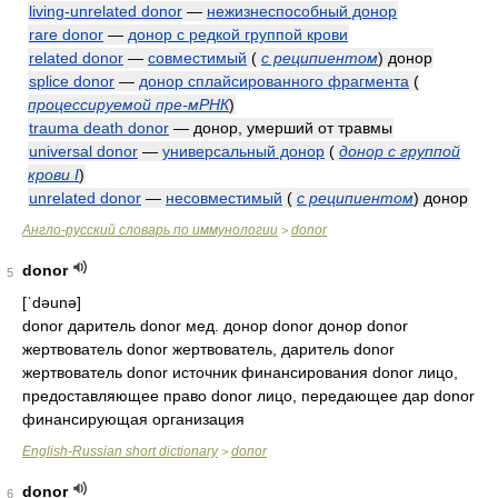
living-unrelated donor
—
нежизнеспособный донор
rare donor
—
донор с редкой группой крови
related donor
—
совместимый
(
с реципиентом
)
донор
splice donor
—
донор сплайсированного фрагмента
(
процессируемой пре-мРНК
)
trauma death donor
— донор, умерший от травмы
universal donor
—
универсальный донор
(
донор с группой
крови I
)
unrelated donor
—
несовместимый
(
с реципиентом
)
донор
Англо-русский словарь по иммунологии
donor
>
donor
5
[ˈdəunə]
donor даритель donor мед. донор donor донор donor
жертвователь donor жертвователь, даритель donor
жертвователь donor источник финансирования donor лицо,
предоставляющее право donor лицо, передающее дар donor
финансирующая организация
English-Russian short dictionary
donor
>
donor
6