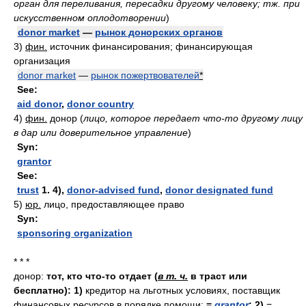
орган для переливания, пересадки другому человеку; тж. при
искусственном оплодотворении
)
donor market
—
рынок донорских органов
3)
фин.
источник финансирования; финансирующая
организация
donor market
—
рынок пожертвователей
*
See:
aid donor
,
donor country
4)
фин.
донор
(
лицо, которое передает что-то другому лицу
в дар или доверительное управление
)
Syn:
grantor
See:
trust
1. 4),
donor-advised fund
,
donor designated fund
5)
юр.
лицо, предоставляющее право
Syn:
sponsoring organization
* * *
донор:
тот, кто что-то отдает (
в т. ч.
в траст или
бесплатно):
1)
кредитор на льготных условиях, поставщик
финансовых ресурсов в порядке помощи;
=
grantor
;
2)
=