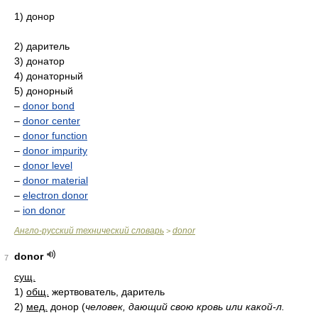
1) донор
2) даритель
3) донатор
4) донаторный
5) донорный
–
donor bond
–
donor center
–
donor function
–
donor impurity
–
donor level
–
donor material
–
electron donor
–
ion donor
Англо-русский технический словарь
donor
>
donor
7
сущ.
1)
общ.
жертвователь, даритель
2)
мед.
донор
(
человек, дающий свою кровь или какой-л.