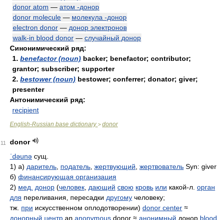
donor atom
—
атом -донор
donor molecule
—
молекула -донор
electron donor
—
донор электронов
walk-in blood donor
—
случайный донор
Синонимический ряд:
1.
benefactor (noun)
backer; benefactor; contributor;
grantor; subscriber; supporter
2.
bestower (noun)
bestower; conferrer; donator; giver;
presenter
Антонимический ряд:
recipient
English-Russian base dictionary
donor
>
donor
11
ˈdəunə
сущ.
1) а)
даритель
,
податель
,
жертвующий
,
жертвователь
Syn: giver
б)
финансирующая организация
2)
мед.
донор
(
человек
,
дающий
свою
кровь
или
какой-л.
орган
для
переливания, пересадки
другому
человеку;
тж.
при
искусственном оплодотворении)
donor center
≈
донорный центр
an
anonymous
donor ≈
анонимный
донор
blood