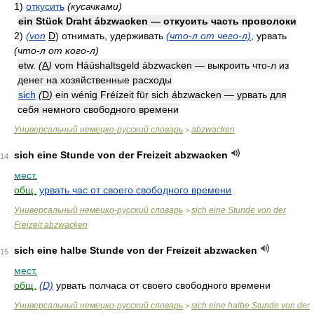
1)
откусить
(кусачками)
ein Stück Draht ábzwacken — откусить часть проволоки
2)
(von
D
)
отнимать, удерживать
(что-л от чего-л)
, урвать
(что-л от кого-л)
etw.
(
A
)
vom Háúshaltsgeld ábzwacken — выкроить что-л из
денег на хозяйственные расходы
sich
(
D
)
ein wénig Fréízeit für sich ábzwacken — урвать для
себя немного свободного времени
Универсальный немецко-русский словарь
abzwacken
>
sich eine Stunde von der Freizeit abzwacken
14
мест.
общ.
урвать час от своего свободного времени
Универсальный немецко-русский словарь
sich eine Stunde von der
>
Freizeit abzwacken
sich eine halbe Stunde von der Freizeit abzwacken
15
мест.
общ.
(D)
урвать полчаса от своего свободного времени
Универсальный немецко-русский словарь
sich eine halbe Stunde von der
>