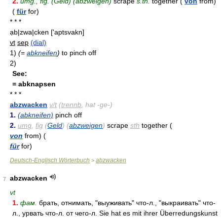
2.
umg., fig. (Geld) (abzweigen)
scrape
s.th.
together (
von
from)
(
für
for)
* * *
ạb|zwa|cken
['aptsvakn]
vt
sep
(dial)
1)
(=
abkneifen
)
to pinch off
2)
See:
= abknapsen
* * *
abzwacken
v/t
(
trennb
, hat -ge-)
1.
(abkneifen)
pinch off
2.
umg
,
fig
(
Geld
) (
abzweigen
)
scrape
sth
together (
von
from) (
für
for)
Deutsch-Englisch Wörterbuch
abzwacken
>
abzwacken
7
vt
1.
фам.
брать, отнимать, "выуживать" что-л., "выкраивать" что-
л., урвать что-л. от чего-л. Sie hat es mit ihrer Überredungskunst