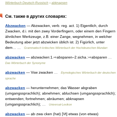
Wörterbuch Deutsch-Russisch
abknapsen
>
См. также в других словарях:
Abzwacken
— Abzwacken, verb. reg. act. 1) Eigentlich, durch
Zwacken, d.i. mit den zwey Vorderfingern, oder einem den Fingern
ähnlichen Werkzeuge, z.B. einer Zange, wegnehmen, in welcher
Bedeutung aber jetzt abzwicken üblich ist. 2) Figürlich, unter
dem… …
Grammatisch-kritisches Wörterbuch der Hochdeutschen Mundart
abzwacken
— abzwacken:1.⇨absparen–2.sicha.:⇨absparen …
Das Wörterbuch der Synonyme
abzwacken
— Vsw zwacken …
Etymologisches Wörterbuch der deutschen
sprache
abzwacken
— herunternehmen; das Wasser abgraben
(umgangssprachlich); abnehmen; abluchsen (umgangssprachlich);
entwenden; fortnehmen; abräumen; abknapsen
(umgangssprachlich); …
Universal-Lexikon
abzwacken
— ạb·zwa·cken (hat) [Vt] etwas (von etwas)