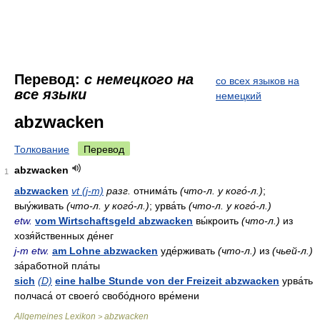
Перевод:
с немецкого на
со всех языков на
все языки
немецкий
abzwacken
Толкование
Перевод
abzwacken
1
abzwacken
vt (j-m)
разг.
отнима́ть
(что-л. у кого́-л.)
;
выу́живать
(что-л. у кого́-л.)
; урва́ть
(что-л. у кого́-л.)
etw.
vom Wirtschaftsgeld abzwacken
вы́кроить
(что-л.)
из
хозя́йственных де́нег
j-m etw.
am Lohne abzwacken
уде́рживать
(что-л.)
из
(чьей-л.)
за́работной пла́ты
sich
(D)
eine halbe Stunde von der Freizeit abzwacken
урва́ть
полчаса́ от своего́ свобо́дного вре́мени
Allgemeines Lexikon
abzwacken
>