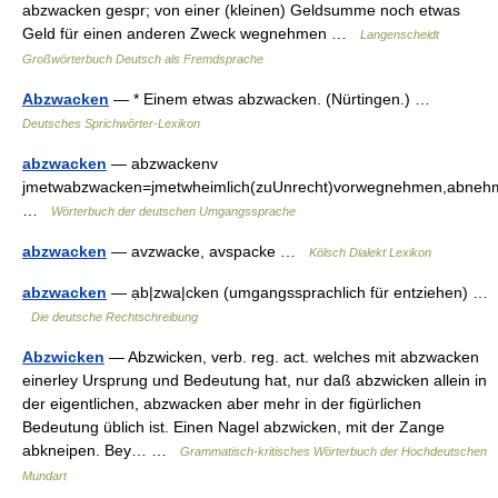
abzwacken gespr; von einer (kleinen) Geldsumme noch etwas
Geld für einen anderen Zweck wegnehmen …
Langenscheidt
Großwörterbuch Deutsch als Fremdsprache
Abzwacken
— * Einem etwas abzwacken. (Nürtingen.) …
Deutsches Sprichwörter-Lexikon
abzwacken
— abzwackenv
jmetwabzwacken=jmetwheimlich(zuUnrecht)vorwegnehmen,abnehme
…
Wörterbuch der deutschen Umgangssprache
abzwacken
— avzwacke, avspacke …
Kölsch Dialekt Lexikon
abzwacken
— ạb|zwa|cken (umgangssprachlich für entziehen) …
Die deutsche Rechtschreibung
Abzwicken
— Abzwicken, verb. reg. act. welches mit abzwacken
einerley Ursprung und Bedeutung hat, nur daß abzwicken allein in
der eigentlichen, abzwacken aber mehr in der figürlichen
Bedeutung üblich ist. Einen Nagel abzwicken, mit der Zange
abkneipen. Bey… …
Grammatisch-kritisches Wörterbuch der Hochdeutschen
Mundart