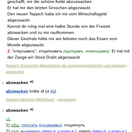
geschafft, mir die schöne Kette abzuzwacken.
Er hat mir den letzten Groschen abgezwackt.
Den neuen Teppich habe ich mir vom Wirtschaftsgeld
abgezwackt.
Kannst dir ruhig mal eine halbe Stunde von der Freizeit
abzwacken und zu mir raufkommen.
Dieser Geizhals hätte mir am liebsten noch das Essen vom
Munde abgezwackt.
2.
"откусывать", отщипывать
(щипцами, ножницами).
Er hat mit
der Zange ein Stück Draht abgezwackt.
Deutsch-Russisches Woerterbuch der umgangssprachlichen und saloppen
>
abzwacken
abzwacken
8
abzwacken
knibe af (
a
fig
)
Deutsch-dänische Wörterbuch
abzwacken
>
abzwacken
9
гл.
1)
общ.
откусить
(кусачками)
, отщипнуть
2)
разг.
выуживать
(что-л. у кого-л.)
, урвать
(что-л. у кого-л.)