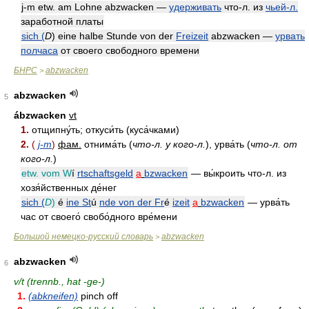
j-m etw. am Lohne abzwacken —
удерживать
что-л. из
чьей-л.
заработной платы
sich (
D
) eine halbe Stunde von der
Freizeit
abzwacken —
урвать
полчаса
от своего свободного времени
БНРС
abzwacken
>
abzwacken
5
ábzwacken
vt
1.
отщипну́ть; откуси́ть (куса́чками)
2.
(
j-m
)
фам.
отнима́ть (
что-л. у кого-л.
), урва́ть (
что-л. от
кого-л.
)
etw. vom W
í
rtschaftsgeld
a
bzwacken
— вы́кроить что-л. из
хозя́йственных де́нег
sich (
D
)
é
ine St
ú
nde von der Fr
é
izeit
a
bzwacken
— урва́ть
час от своего́ свобо́дного вре́мени
Большой немецко-русский словарь
abzwacken
>
abzwacken
6
v/t (trennb., hat -ge-)
1.
(abkneifen)
pinch off