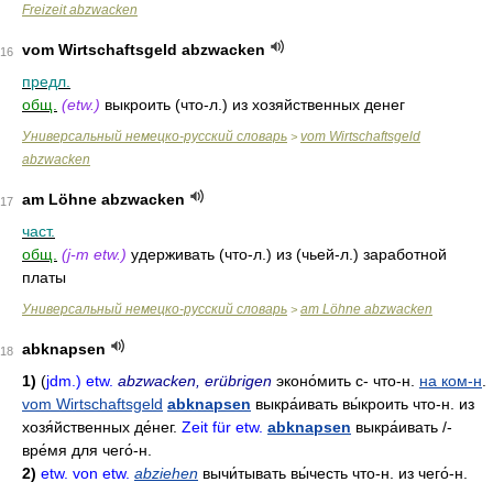
Freizeit abzwacken
vom Wirtschaftsgeld abzwacken
16
предл.
общ.
(etw.)
выкроить (что-л.) из хозяйственных денег
Универсальный немецко-русский словарь
vom Wirtschaftsgeld
>
abzwacken
am Löhne abzwacken
17
част.
общ.
(j-m etw.)
удерживать (что-л.) из (чьей-л.) заработной
платы
Универсальный немецко-русский словарь
am Löhne abzwacken
>
abknapsen
18
1)
(
jdm.) etw.
abzwacken, erübrigen
эконо́мить
с- что-н.
на ком-н
.
vom Wirtschaftsgeld
abknapsen
выкра́ивать
вы́кроить что-н
.
из
хозя́йственных де́нег
.
Zeit für etw.
abknapsen
выкра́ивать
/-
вре́мя для чего́-н
.
2)
etw. von etw.
abziehen
вычи́тывать
вы́честь что-н
.
из чего́-н
.