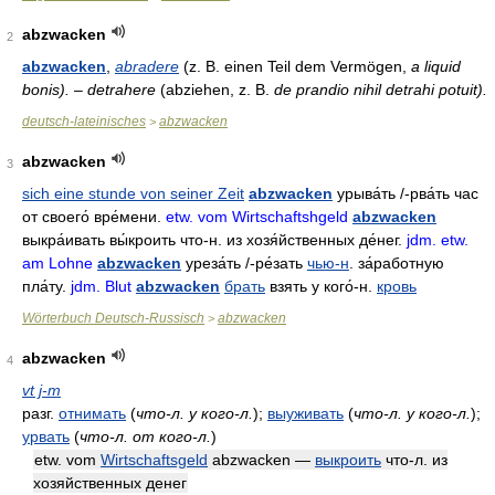
abzwacken
2
abzwacken
,
abradere
(z. B. einen Teil dem Vermögen,
a liquid
bonis). – detrahere
(abziehen, z. B.
de prandio nihil detrahi potuit).
deutsch-lateinisches
abzwacken
>
abzwacken
3
sich eine stunde von seiner Zeit
abzwacken
урыва́ть
/-
рва́ть час
от своего́ вре́мени
.
etw. vom Wirtschaftshgeld
abzwacken
выкра́ивать
вы́кроить что-н
.
из хозя́йственных де́нег
.
jdm. etw.
am Lohne
abzwacken
уреза́ть
/-
ре́зать
чью-н
.
за́работную
пла́ту
.
jdm. Blut
abzwacken
брать
взять у кого́-н
.
кровь
Wörterbuch Deutsch-Russisch
abzwacken
>
abzwacken
4
vt j-m
разг.
отнимать
(
что-л. у кого-л.
)
;
выуживать
(
что-л. у кого-л.
)
;
урвать
(
что-л. от кого-л.
)
etw. vom
Wirtschaftsgeld
abzwacken —
выкроить
что-л. из
хозяйственных денег