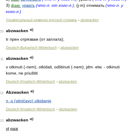
3)
фам.
урвать
(что-л. от кого-л.)
, (j-m) отнимать
(что-л. у
кого-л.)
Универсальный немецко-русский словарь
abzwacken
>
abzwacken
10
tr прен отрязвам (от заплата);
Deutsch-Bulgarisch Wörterbuch
abzwacken
>
abzwacken
11
v otkinuti (-nem), otkidati, odštinuti (-nem); jdm. etw. - otkinuti
kome, ne priuštiti
Deutsch-Kroatisch-Wörterbuch
abzwacken
>
Abzwacken
12
n -s (sitničavo) otkidanje
Deutsch-Kroatisch-Wörterbuch
Abzwacken
>
abzwacken
13
vt
разг