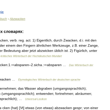
nje
rbuch
Abzwacken
>
их
словарях:
cken
,
verb
.
reg
.
act
.
1
)
Eigentlich
,
durch
Zwacken
,
d
.
i
.
mit
den
der
einem
den
Fingern
ähnlichen
Werkzeuge
,
z
.
B
.
einer
Zange
,
er
Bedeutung
aber
jetzt
abzwicken
üblich
ist
.
2
)
Figürlich
,
unter
-
kritisches
Wörterbuch
der
Hochdeutschen
Mundart
cken:1
.
⇨absparen
–
2
.
sicha
.
:⇨absparen
…
Das
Wörterbuch
der
wacken
…
Etymologisches
Wörterbuch
der
deutschen
sprache
ternehmen
;
das
Wasser
abgraben
(
umgangssprachlich
);
n
(
umgangssprachlich
);
entwenden
;
fortnehmen
;
abräumen
;
prachlich
); …
Universal
-
Lexikon
a
·
cken
(
hat
) [
Vt
]
etwas
(
von
etwas
)
abzwacken
gespr
;
von
einer