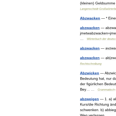
(
kleinen
)
Geldsumme
Langenscheidt
Großwörterb
Abzwacken
— *
Ein
abzwacken
—
abzwa
jmetwabzwacken
=
jme
…
Wörterbuch
der
deutsc
abzwacken
—
avzwa
abzwacken
—
ạb
|
zw
Rechtschreibung
Abzwicken
—
Abzwi
Bedeutung
hat
,
nur
d
der
figürlichen
Bedeu
Bey
… …
Grammatisch
-
abzweigen
—
1
.
a
)
a
Kurs
/
die
Richtung
änd
schwenken
.
b
)
abbie
Weg
verlassen
,… 