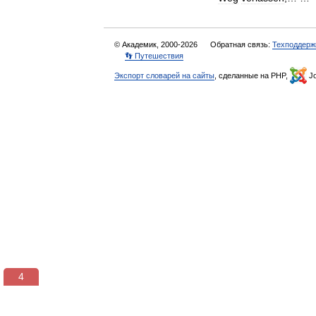
© Академик, 2000-2026
Обратная связь:
Техподдерж
👣 Путешествия
Экспорт словарей на сайты
, сделанные на PHP,
Jo
3