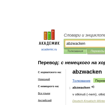
Словари и энциклоп
academic.ru
Толкования
Переводы
Перевод:
с немецкого на х
abzwacken
С хорватского на:
Немецкий
Толкование
Перев
С немецкого на:
abzwacken
1
Все языки
v
otkinuti
(-
nem
),
otki
Английский
Deutsch
-
Kroatisch
-
Wörte