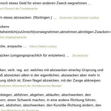
noch
etwas
Geld
für
einen
anderen
Zweck
wegnehmen
…
uch
Deutsch
als
Fremdsprache
em
etwas
abzwacken
. (
Nürtingen
.) …
Deutsches
Sprichwörter
-
Lexikon
ckenv
twheimlich
(
zuUnrecht
)
vorwegnehmen
,
abnehmen
,
abnötigen
.
Zwacken
=
hen
Umgangssprache
cke
,
avspacke
…
Kölsch
Dialekt
Lexikon
a
|
cken
(
umgangssprachlich
für
entziehen
) …
Die
deutsche
cken
,
verb
.
reg
.
act
.
welches
mit
abzwacken
einerley
Ursprung
und
aß
abzwicken
allein
in
der
eigentlichen
,
abzwacken
aber
mehr
in
tung
üblich
ist
.
Einen
Nagel
abzwicken
,
mit
der
Zange
abkneipen
.
kritisches
Wörterbuch
der
Hochdeutschen
Mundart
bbiegen
,
abführen
,
abgehen
,
ablaufen
,
abschwenken
,
den
ern
,
einen
Schwenk
machen
,
in
eine
andere
Richtung
führen
,
gen
,
abdrehen
,
abschwenken
,
den
Kurs
/
die
Richtung
ändern
,
den
…
Das
Wörterbuch
der
Synonyme