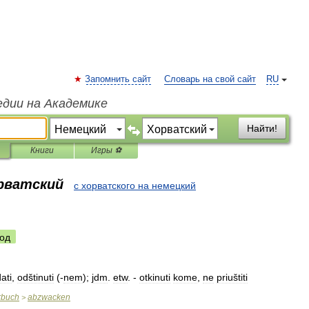
Запомнить сайт
Словарь на свой сайт
RU
едии на Академике
Найти!
Книги
Игры ⚽
орватский
с хорватского на немецкий
од
dati
,
odštinuti
(-
nem
);
jdm
.
etw
. -
otkinuti
kome
,
ne
priuštiti
rbuch
abzwacken
>