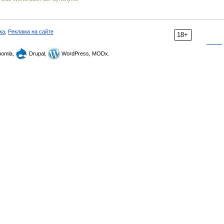
ка
,
Реклама на сайте
18+
omla,
Drupal,
WordPress, MODx.