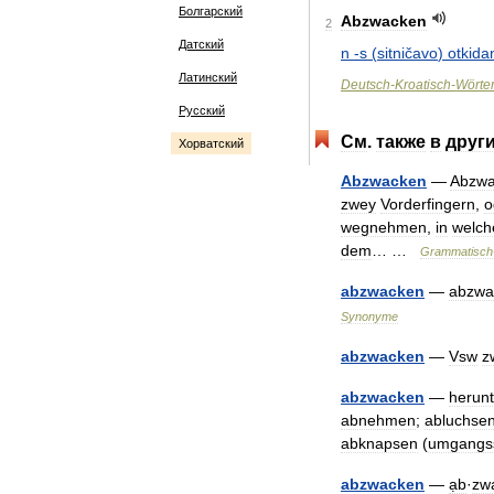
Болгарский
Abzwacken
2
Датский
n
-
s
(
sitničavo
)
otkida
Латинский
Deutsch
-
Kroatisch
-
Wörte
Русский
См
.
также
в
друг
Хорватский
Abzwacken
—
Abzwa
zwey
Vorderfingern
,
o
wegnehmen
,
in
welch
dem
… …
Grammatisch
abzwacken
—
abzwa
Synonyme
abzwacken
—
Vsw
z
abzwacken
—
herun
abnehmen
;
abluchse
abknapsen
(
umgangss
abzwacken
—
ạb
·
zw