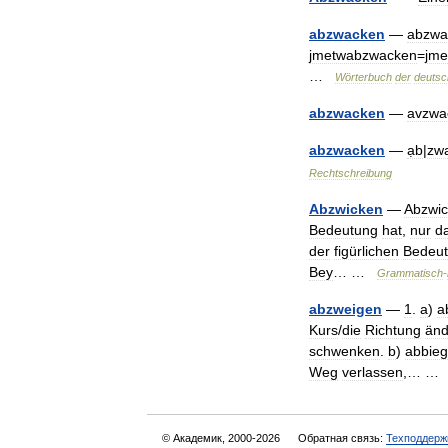
abzwacken
—
abzwa
jmetwabzwacken
=
jme
…
Wörterbuch
der
deutsc
abzwacken
—
avzwa
abzwacken
—
ạb
|
zw
Rechtschreibung
Abzwicken
—
Abzwi
Bedeutung
hat
,
nur
d
der
figürlichen
Bedeu
Bey
… …
Grammatisch
-
abzweigen
—
1
.
a
)
a
Kurs
/
die
Richtung
änd
schwenken
.
b
)
abbie
Weg
verlassen
,… 
© Академик, 2000-2026
Обратная связь:
Техподдерж