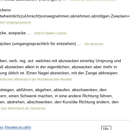
ckenv
twheimlich
(
zuUnrecht
)
vorwegnehmen
,
abnehmen
,
abnötigen
.
Zwacken
=
hen
Umgangssprache
cke
,
avspacke
…
Kölsch
Dialekt
Lexikon
a
|
cken
(
umgangssprachlich
für
entziehen
) …
Die
deutsche
cken
,
verb
.
reg
.
act
.
welches
mit
abzwacken
einerley
Ursprung
und
aß
abzwicken
allein
in
der
eigentlichen
,
abzwacken
aber
mehr
in
tung
üblich
ist
.
Einen
Nagel
abzwicken
,
mit
der
Zange
abkneipen
.
kritisches
Wörterbuch
der
Hochdeutschen
Mundart
bbiegen
,
abführen
,
abgehen
,
ablaufen
,
abschwenken
,
den
ern
,
einen
Schwenk
machen
,
in
eine
andere
Richtung
führen
,
gen
,
abdrehen
,
abschwenken
,
den
Kurs
/
die
Richtung
ändern
,
den
…
Das
Wörterbuch
der
Synonyme
ка
,
Реклама на сайте
18+