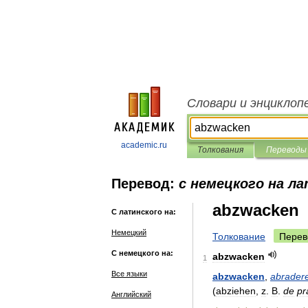
Словари и энциклоп
academic.ru
Толкования
Переводы
Перевод:
с немецкого на л
abzwacken
С латинского на:
Немецкий
Толкование
Перев
С немецкого на:
abzwacken
1
Все языки
abzwacken
,
abrader
(
abziehen
,
z
.
B
.
de
pr
Английский