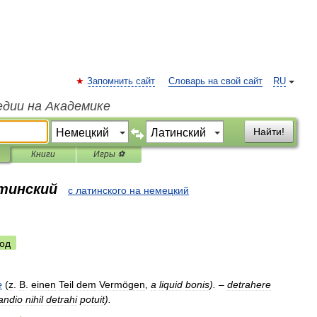
Запомнить сайт
Словарь на свой сайт
RU
едии на Академике
Найти!
Книги
Игры ⚽
атинский
с латинского на немецкий
од
e
(
z
.
B
.
einen
Teil
dem
Vermögen
,
a
liquid
bonis
). –
detrahere
andio
nihil
detrahi
potuit
).