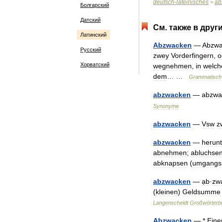
deutsch
-
lateinisches
ab
>
Болгарский
Датский
См
.
также
в
друг
Латинский
Abzwacken
—
Abzwa
Русский
zwey
Vorderfingern
,
o
Хорватский
wegnehmen
,
in
welch
dem
… …
Grammatisch
abzwacken
—
abzwa
Synonyme
abzwacken
—
Vsw
z
abzwacken
—
herun
abnehmen
;
abluchse
abknapsen
(
umgangss
abzwacken
—
ạb
·
zw
(
kleinen
)
Geldsumme
Langenscheidt
Großwörterb
Abzwacken
— *
Ein