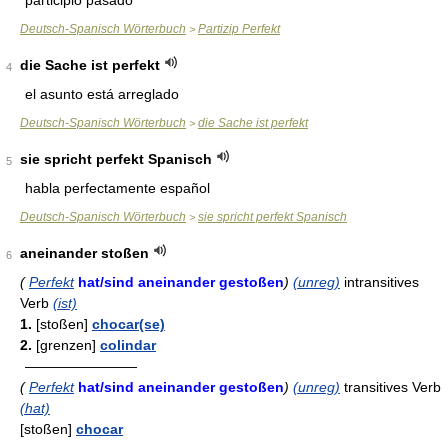
participio pasado
Deutsch-Spanisch Wörterbuch
Partizip Perfekt
>
die Sache ist perfekt
4
el asunto está arreglado
Deutsch-Spanisch Wörterbuch
die Sache ist perfekt
>
sie spricht perfekt Spanisch
5
habla perfectamente español
Deutsch-Spanisch Wörterbuch
sie spricht perfekt Spanisch
>
aneinander stoßen
6
(
Perfekt
hat/sind aneinander gestoßen
)
(unreg)
intransitives
Verb
(ist)
1.
[stoßen]
chocar(se)
2.
[grenzen]
colindar
————————
(
Perfekt
hat/sind aneinander gestoßen
)
(unreg)
transitives Verb
(hat)
[stoßen]
chocar