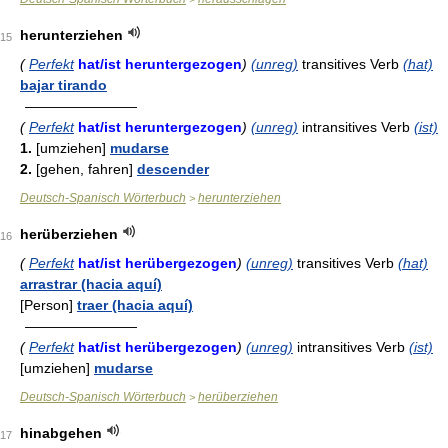
herunterziehen
15
(
Perfekt
hat/ist heruntergezogen
)
(unreg)
transitives Verb
(hat)
bajar tirando
————————
(
Perfekt
hat/ist heruntergezogen
)
(unreg)
intransitives Verb
(ist)
1.
[umziehen]
mudarse
2.
[gehen, fahren]
descender
Deutsch-Spanisch Wörterbuch
herunterziehen
>
herüberziehen
16
(
Perfekt
hat/ist herübergezogen
)
(unreg)
transitives Verb
(hat)
arrastrar (hacia aquí)
[Person]
traer (hacia aquí)
————————
(
Perfekt
hat/ist herübergezogen
)
(unreg)
intransitives Verb
(ist)
[umziehen]
mudarse
Deutsch-Spanisch Wörterbuch
herüberziehen
>
hinabgehen
17