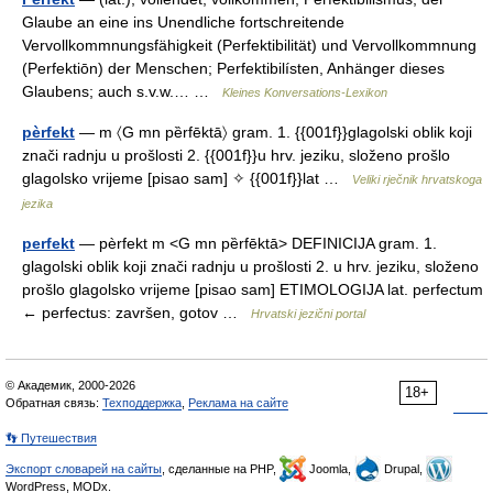
Glaube an eine ins Unendliche fortschreitende
Vervollkommnungsfähigkeit (Perfektibilität) und Vervollkommnung
(Perfektiōn) der Menschen; Perfektibilísten, Anhänger dieses
Glaubens; auch s.v.w.… …
Kleines Konversations-Lexikon
pèrfekt
— m 〈G mn pȅrfēktā〉 gram. 1. {{001f}}glagolski oblik koji
znači radnju u prošlosti 2. {{001f}}u hrv. jeziku, složeno prošlo
glagolsko vrijeme [pisao sam] ✧ {{001f}}lat …
Veliki rječnik hrvatskoga
jezika
perfekt
— pèrfekt m <G mn pȅrfēktā> DEFINICIJA gram. 1.
glagolski oblik koji znači radnju u prošlosti 2. u hrv. jeziku, složeno
prošlo glagolsko vrijeme [pisao sam] ETIMOLOGIJA lat. perfectum
← perfectus: završen, gotov …
Hrvatski jezični portal
© Академик, 2000-2026
18+
Обратная связь:
Техподдержка
,
Реклама на сайте
👣 Путешествия
Экспорт словарей на сайты
, сделанные на PHP,
Joomla,
Drupal,
WordPress, MODx.