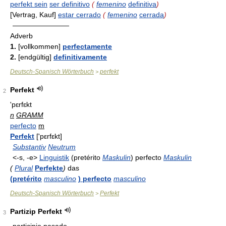
perfekt sein
ser definitivo
(
femenino
definitiva
)
[Vertrag, Kauf]
estar cerrado
(
femenino
cerrada
)
————————
Adverb
1.
[vollkommen]
perfectamente
2.
[endgültig]
definitivamente
Deutsch-Spanisch Wörterbuch
perfekt
>
Perfekt
2
'pɛrfɛkt
n
GRAMM
perfecto
m
Perfekt
['pεrfεkt]
Substantiv
Neutrum
<-s, -e>
Linguistik
(pretérito
Maskulin
) perfecto
Maskulin
(
Plural
Perfekte
)
das
(pretérito
masculino
) perfecto
masculino
Deutsch-Spanisch Wörterbuch
Perfekt
>
Partizip Perfekt
3