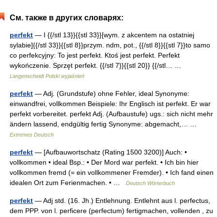
См. также в других словарях:
perfekt
— I {{/stl 13}}{{stl 33}}[wym. z akcentem na ostatniej
sylabie]{{/stl 33}}{{stl 8}}przym. ndm, pot., {{/stl 8}}{{stl 7}}to samo
co perfekcyjny: To jest perfekt. Ktoś jest perfekt. Perfekt
wykończenie. Sprzęt perfekt. {{/stl 7}}{{stl 20}} {{/stl… …
Langenscheidt Polski wyjaśnień
perfekt
— Adj. (Grundstufe) ohne Fehler, ideal Synonyme:
einwandfrei, vollkommen Beispiele: Ihr Englisch ist perfekt. Er war
perfekt vorbereitet. perfekt Adj. (Aufbaustufe) ugs.: sich nicht mehr
ändern lassend, endgültig fertig Synonyme: abgemacht,… …
Extremes Deutsch
perfekt
— [Aufbauwortschatz (Rating 1500 3200)] Auch: •
vollkommen • ideal Bsp.: • Der Mord war perfekt. • Ich bin hier
vollkommen fremd (= ein vollkommener Fremder). • Ich fand einen
idealen Ort zum Ferienmachen. • …
Deutsch Wörterbuch
perfekt
— Adj std. (16. Jh.) Entlehnung. Entlehnt aus l. perfectus,
dem PPP. von l. perficere (perfectum) fertigmachen, vollenden , zu