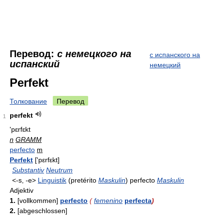
Перевод:
с немецкого на
с испанского на
испанский
немецкий
Perfekt
Толкование
Перевод
perfekt
1
'pɛrfɛkt
n
GRAMM
perfecto
m
Perfekt
['pεrfεkt]
Substantiv
Neutrum
<-s, -e>
Linguistik
(pretérito
Maskulin
) perfecto
Maskulin
Adjektiv
1.
[vollkommen]
perfecto
(
femenino
perfecta
)
2.
[abgeschlossen]