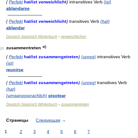
(
Perfekt
hat/ist verweichlicht
)
intransitives Verb
(ist)
ablandarse
————————
(
Perfekt
hat/ist verweichlicht
)
transitives Verb
(hat)
ablandar
Deutsch-Spanisch Wörterbuch
verweichlichen
>
zusammentreten
20
(
Perfekt
hat/ist zusammengetreten
)
(unreg)
intransitives Verb
(ist)
reunirse
————————
(
Perfekt
hat/ist zusammengetreten
)
(unreg)
transitives Verb
(hat)
(umgangssprachlich)
pisotear
Deutsch-Spanisch Wörterbuch
zusammentreten
>
Страницы
Следующая
→
1
2
3
4
5
6
7