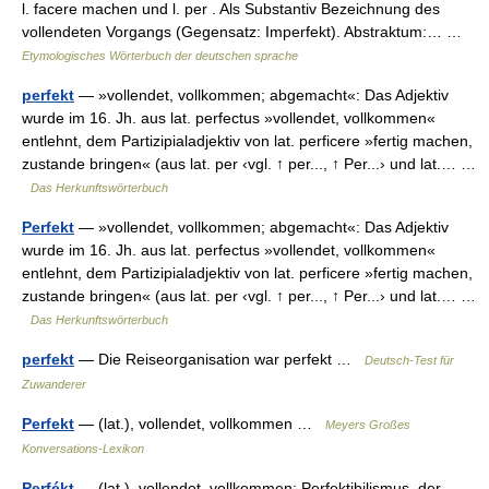
l. facere machen und l. per . Als Substantiv Bezeichnung des
vollendeten Vorgangs (Gegensatz: Imperfekt). Abstraktum:… …
Etymologisches Wörterbuch der deutschen sprache
perfekt
— »vollendet, vollkommen; abgemacht«: Das Adjektiv
wurde im 16. Jh. aus lat. perfectus »vollendet, vollkommen«
entlehnt, dem Partizipialadjektiv von lat. perficere »fertig machen,
zustande bringen« (aus lat. per ‹vgl. ↑ per..., ↑ Per...› und lat.… …
Das Herkunftswörterbuch
Perfekt
— »vollendet, vollkommen; abgemacht«: Das Adjektiv
wurde im 16. Jh. aus lat. perfectus »vollendet, vollkommen«
entlehnt, dem Partizipialadjektiv von lat. perficere »fertig machen,
zustande bringen« (aus lat. per ‹vgl. ↑ per..., ↑ Per...› und lat.… …
Das Herkunftswörterbuch
perfekt
— Die Reiseorganisation war perfekt …
Deutsch-Test für
Zuwanderer
Perfekt
— (lat.), vollendet, vollkommen …
Meyers Großes
Konversations-Lexikon
Perfékt
— (lat.), vollendet, vollkommen; Perfektibilismus, der