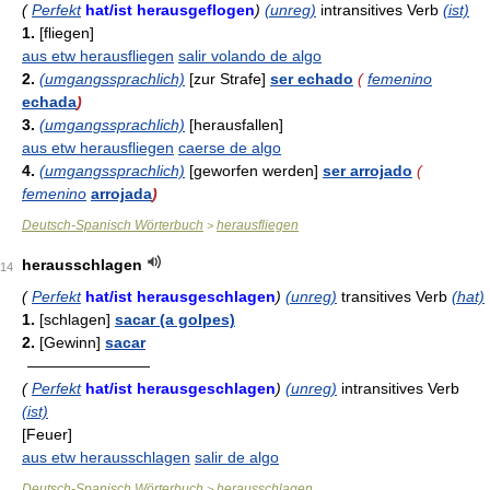
(
Perfekt
hat/ist herausgeflogen
)
(unreg)
intransitives Verb
(ist)
1.
[fliegen]
aus etw herausfliegen
salir volando de algo
2.
(umgangssprachlich)
[zur Strafe]
ser echado
(
femenino
echada
)
3.
(umgangssprachlich)
[herausfallen]
aus etw herausfliegen
caerse de algo
4.
(umgangssprachlich)
[geworfen werden]
ser arrojado
(
femenino
arrojada
)
Deutsch-Spanisch Wörterbuch
herausfliegen
>
herausschlagen
14
(
Perfekt
hat/ist herausgeschlagen
)
(unreg)
transitives Verb
(hat)
1.
[schlagen]
sacar (a golpes)
2.
[Gewinn]
sacar
————————
(
Perfekt
hat/ist herausgeschlagen
)
(unreg)
intransitives Verb
(ist)
[Feuer]
aus etw herausschlagen
salir de algo
Deutsch-Spanisch Wörterbuch
herausschlagen
>