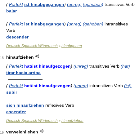
(
Perfekt
ist hinabgegangen
)
(unreg)
(gehoben)
transitives Verb
bajar
————————
(
Perfekt
ist hinabgegangen
)
(unreg)
(gehoben)
intransitives
Verb
descender
Deutsch-Spanisch Wörterbuch
hinabgehen
>
hinaufziehen
18
(
Perfekt
hat/ist hinaufgezogen
)
(unreg)
transitives Verb
(hat)
tirar hacia arriba
————————
(
Perfekt
hat/ist hinaufgezogen
)
(unreg)
intransitives Verb
(ist)
subir
————————
sich hinaufziehen
reflexives Verb
ascender
Deutsch-Spanisch Wörterbuch
hinaufziehen
>
verweichlichen
19