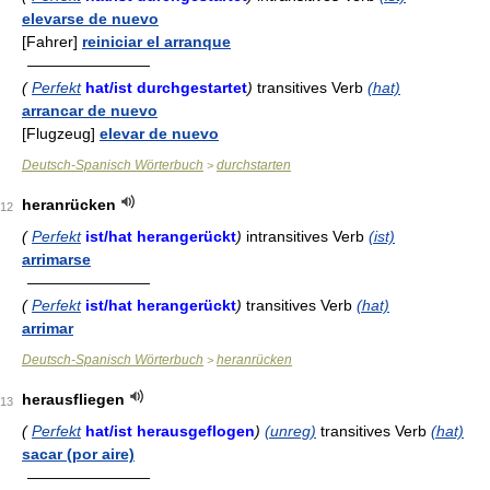
elevarse de nuevo
[Fahrer]
reiniciar el arranque
————————
(
Perfekt
hat/ist durchgestartet
)
transitives Verb
(hat)
arrancar de nuevo
[Flugzeug]
elevar de nuevo
Deutsch-Spanisch Wörterbuch
durchstarten
>
heranrücken
12
(
Perfekt
ist/hat herangerückt
)
intransitives Verb
(ist)
arrimarse
————————
(
Perfekt
ist/hat herangerückt
)
transitives Verb
(hat)
arrimar
Deutsch-Spanisch Wörterbuch
heranrücken
>
herausfliegen
13
(
Perfekt
hat/ist herausgeflogen
)
(unreg)
transitives Verb
(hat)
sacar (por aire)
————————