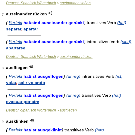
Deutsch-Spanisch Wörterbuch
aneinander stoßen
>
auseinander rücken
7
(
Perfekt
hat/sind auseinander gerückt
)
transitives Verb
(hat)
separar
,
apartar
————————
(
Perfekt
hat/sind auseinander gerückt
)
intransitives Verb
(sind)
apartarse
Deutsch-Spanisch Wörterbuch
auseinander rücken
>
ausfliegen
8
(
Perfekt
hat/ist ausgeflogen
)
(unreg)
intransitives Verb
(ist)
volar
,
salir volando
————————
(
Perfekt
hat/ist ausgeflogen
)
(unreg)
transitives Verb
(hat)
evacuar por aire
Deutsch-Spanisch Wörterbuch
ausfliegen
>
ausklinken
9
(
Perfekt
hat/ist ausgeklinkt
)
transitives Verb
(hat)