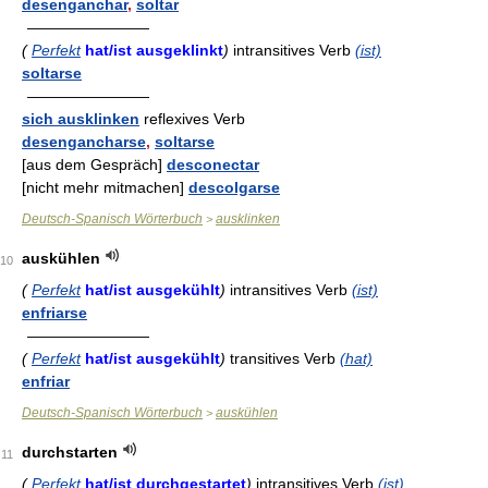
desenganchar
,
soltar
————————
(
Perfekt
hat/ist ausgeklinkt
)
intransitives Verb
(ist)
soltarse
————————
sich ausklinken
reflexives Verb
desengancharse
,
soltarse
[aus dem Gespräch]
desconectar
[nicht mehr mitmachen]
descolgarse
Deutsch-Spanisch Wörterbuch
ausklinken
>
auskühlen
10
(
Perfekt
hat/ist ausgekühlt
)
intransitives Verb
(ist)
enfriarse
————————
(
Perfekt
hat/ist ausgekühlt
)
transitives Verb
(hat)
enfriar
Deutsch-Spanisch Wörterbuch
auskühlen
>
durchstarten
11
(
Perfekt
hat/ist durchgestartet
)
intransitives Verb
(ist)