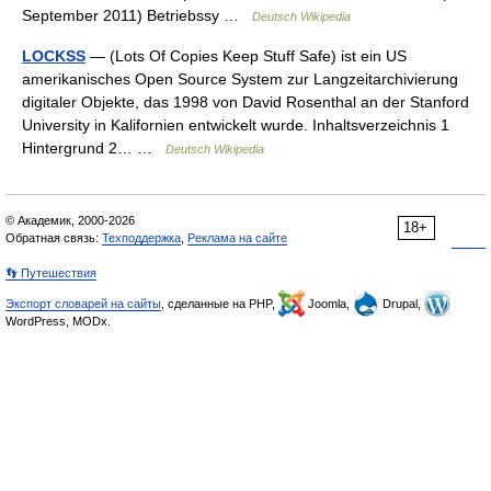
September 2011) Betriebssy …
Deutsch Wikipedia
LOCKSS
— (Lots Of Copies Keep Stuff Safe) ist ein US
amerikanisches Open Source System zur Langzeitarchivierung
digitaler Objekte, das 1998 von David Rosenthal an der Stanford
University in Kalifornien entwickelt wurde. Inhaltsverzeichnis 1
Hintergrund 2… …
Deutsch Wikipedia
© Академик, 2000-2026
18+
Обратная связь:
Техподдержка
,
Реклама на сайте
👣 Путешествия
Экспорт словарей на сайты
, сделанные на PHP,
Joomla,
Drupal,
WordPress, MODx.