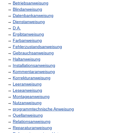
→
Betriebsanweisung
→
Blindanweisung
→
Datenbankanweisung
→
Dienstanweisung
→
D.A.
→
Ergibtanweisung
→
Farbanweisung
→
Fehlerzustandsanweisung
→
Gebrauchsanweisung
→
Haltanweisung
→
Installationsanweisung
→
Kommentaranweisung
→
Korrekturanweisung
→
Leeranweisung
→
Leseanweisung
→
Montageanweisung
→
Nutzanweisung
→
programmtechnische Anweisung
→
Quellanweisung
→
Relationsanweisung
→
Reparaturanweisung