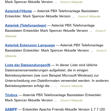
Mark Spencer Aktuelle Version …
Deutsch Wikipedia
Asterisk@Home
— Asterisk PBX Telefonanlage Basisdaten
Entwickler: Mark Spencer Aktuelle Version …
Deutsch Wikipedia
Asterisk (Telefonanlage)
— Asterisk PBX Telefonanlage
Basisdaten Entwickler Mark Spencer Aktuelle Version …
Deutsch
Wikipedia
Asterisk Extension Language
— Asterisk PBX Telefonanlage
Basisdaten Entwickler: Mark Spencer Aktuelle Version …
Deutsch
Wikipedia
Liste der Dateiendungen/N
— In dieser Liste sind übliche
Dateinamenserweiterungen aufgelistet, die in einigen
Betriebssystemen (wie zum Beispiel Microsoft Windows) zur
Unterscheidung von Dateiformaten verwendet werden. In anderen
Betriebssystemen erfolgt die… …
Deutsch Wikipedia
Trixbox
— Asterisk PBX Telefonanlage Basisdaten Entwickler:
Mark Spencer Aktuelle Version …
Deutsch Wikipedia
XAMPP
— Entwickler Apache Friends Aktuelle Version 1.7.7 (20.