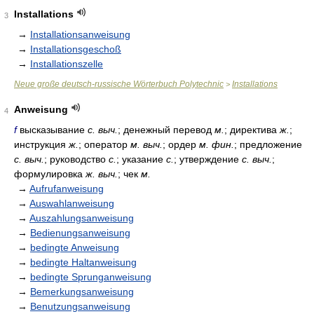
Installations
3
→
Installationsanweisung
→
Installationsgeschoß
→
Installationszelle
Neue große deutsch-russische Wörterbuch Polytechnic
Installations
>
Anweisung
4
f
высказывание
с. выч.
; денежный перевод
м.
; директива
ж.
;
инструкция
ж.
; оператор
м. выч.
; ордер
м. фин.
; предложение
с. выч.
; руководство
с.
; указание
с.
; утверждение
с. выч.
;
формулировка
ж. выч.
; чек
м.
→
Aufrufanweisung
→
Auswahlanweisung
→
Auszahlungsanweisung
→
Bedienungsanweisung
→
bedingte Anweisung
→
bedingte Haltanweisung
→
bedingte Sprunganweisung
→
Bemerkungsanweisung
→
Benutzungsanweisung