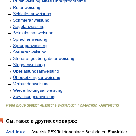
→
Rufanweisung eines Unterprogramms
→
Rufanweisung
→
Schleifenanweisung
→
Schmieranweisung
→
Segelanweisung
→
Selektionsanweisung
→
Sprachanweisung
→
Sprunganweisung
→
Steueranweisung
→
Steuerungsübergabeanweisung
→
Stoppanweisung
→
Überlastungsanweisung
→
Übersetzungsanweisung
→
Verbundanweisung
→
Wiederholungsanweisung
→
Zuweisungsanweisung
Neue große deutsch-russische Wörterbuch Polytechnic
Anweisung
>
См. также в других словарях:
AstLinux
— Asterisk PBX Telefonanlage Basisdaten Entwickler: