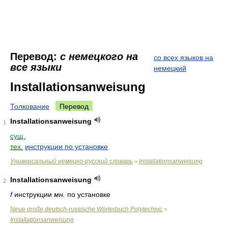
Перевод:
с немецкого на
со всех языков на
все языки
немецкий
Installationsanweisung
Толкование
Перевод
Installationsanweisung
1
сущ.
тех.
инструкции по установке
Универсальный немецко-русский словарь
Installationsanweisung
>
Installationsanweisung
2
f
инструкции
мн.
по установке
Neue große deutsch-russische Wörterbuch Polytechnic
>
Installationsanweisung