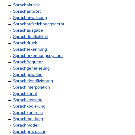
→
Sprachakustik
→
Sprachantwort
→
Sprachanweisung
→
Sprachaufzeichnungsgerät
→
Sprachausgabe
→
Sprachdeutlichkeit
→
Sprachdruck
→
Spracherkennung
→
Spracherkennungssystem
→
Sprachfrequenz
→
Sprachgenerierung
→
Sprachgewölbe
→
Sprachidentifizierung
→
Sprachinterpolation
→
Sprachkanal
→
Sprachkassette
→
Sprachkodierung
→
Sprachkontrolle
→
Sprachmeldung
→
Sprachmodell
→
Sprachprozessor