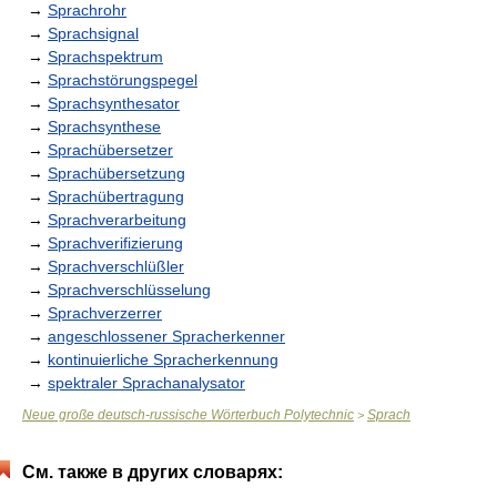
→
Sprachrohr
→
Sprachsignal
→
Sprachspektrum
→
Sprachstörungspegel
→
Sprachsynthesator
→
Sprachsynthese
→
Sprachübersetzer
→
Sprachübersetzung
→
Sprachübertragung
→
Sprachverarbeitung
→
Sprachverifizierung
→
Sprachverschlüßler
→
Sprachverschlüsselung
→
Sprachverzerrer
→
angeschlossener Spracherkenner
→
kontinuierliche Spracherkennung
→
spektraler Sprachanalysator
Neue große deutsch-russische Wörterbuch Polytechnic
Sprach
>
См. также в других словарях: