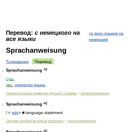
Перевод:
с немецкого на
со всех языков на
все языки
немецкий
Sprachanweisung
Толкование
Перевод
Sprachanweisung
1
сущ.
тех.
оператор языка
Универсальный немецко-русский словарь
Sprachanweisung
>
Sprachanweisung
2
f
<
edv
> ■ language statement
German-english technical dictionary
Sprachanweisung
>
Sprachanweisung