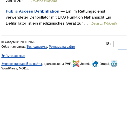
Gerät zur …
Deutsch Wikipedia
Public Access Defibrillation
— Ein im Rettungsdienst
verwendeter Defibrillator mit EKG Funktion Nahansicht Ein
Defibrillator ist ein medizinisches Gerät zur …
Deutsch Wikipedia
© Академик, 2000-2026
18+
Обратная связь:
Техподдержка
,
Реклама на сайте
👣 Путешествия
Экспорт словарей на сайты
, сделанные на PHP,
Joomla,
Drupal,
WordPress, MODx.