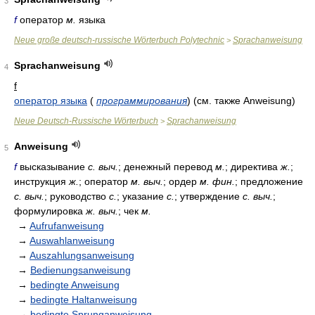
3
f
оператор
м.
языка
Neue große deutsch-russische Wörterbuch Polytechnic
Sprachanweisung
>
Sprachanweisung
4
f
оператор языка
(
программирования
)
(см. также Anweisung)
Neue Deutsch-Russische Wörterbuch
Sprachanweisung
>
Anweisung
5
f
высказывание
с. выч.
; денежный перевод
м.
; директива
ж.
;
инструкция
ж.
; оператор
м. выч.
; ордер
м. фин.
; предложение
с. выч.
; руководство
с.
; указание
с.
; утверждение
с. выч.
;
формулировка
ж. выч.
; чек
м.
→
Aufrufanweisung
→
Auswahlanweisung
→
Auszahlungsanweisung
→
Bedienungsanweisung
→
bedingte Anweisung
→
bedingte Haltanweisung
→
bedingte Sprunganweisung