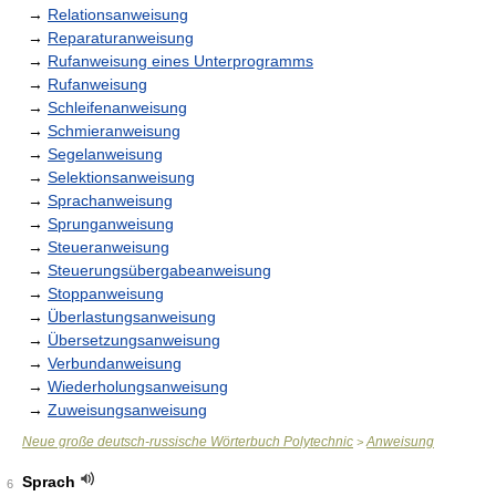
→
Relationsanweisung
→
Reparaturanweisung
→
Rufanweisung eines Unterprogramms
→
Rufanweisung
→
Schleifenanweisung
→
Schmieranweisung
→
Segelanweisung
→
Selektionsanweisung
→
Sprachanweisung
→
Sprunganweisung
→
Steueranweisung
→
Steuerungsübergabeanweisung
→
Stoppanweisung
→
Überlastungsanweisung
→
Übersetzungsanweisung
→
Verbundanweisung
→
Wiederholungsanweisung
→
Zuweisungsanweisung
Neue große deutsch-russische Wörterbuch Polytechnic
Anweisung
>
Sprach
6