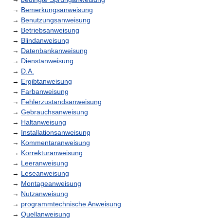
→
Bemerkungsanweisung
→
Benutzungsanweisung
→
Betriebsanweisung
→
Blindanweisung
→
Datenbankanweisung
→
Dienstanweisung
→
D.A.
→
Ergibtanweisung
→
Farbanweisung
→
Fehlerzustandsanweisung
→
Gebrauchsanweisung
→
Haltanweisung
→
Installationsanweisung
→
Kommentaranweisung
→
Korrekturanweisung
→
Leeranweisung
→
Leseanweisung
→
Montageanweisung
→
Nutzanweisung
→
programmtechnische Anweisung
→
Quellanweisung