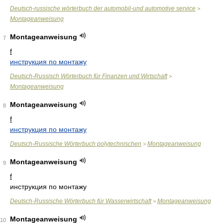
Deutsch-russische wörterbuch der automobil-und automotive service
>
Montageanweisung
Montageanweisung
7
f
инструкция по монтажу
Deutsch-Russisch Wörterbuch für Finanzen und Wirtschaft
>
Montageanweisung
Montageanweisung
8
f
инструкция по монтажу
Deutsch-Russische Wörterbuch polytechnischen
Montageanweisung
>
Montageanweisung
9
f
инструкция по монтажу
Deutsch-Russische Wörterbuch für Wasserwirtschaft
Montageanweisung
>
Montageanweisung
10