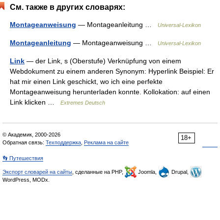
См. также в других словарях:
Montageanweisung
— Montageanleitung …
Universal-Lexikon
Montageanleitung
— Montageanweisung …
Universal-Lexikon
Link
— der Link, s (Oberstufe) Verknüpfung von einem
Webdokument zu einem anderen Synonym: Hyperlink Beispiel: Er
hat mir einen Link geschickt, wo ich eine perfekte
Montageanweisung herunterladen konnte. Kollokation: auf einen
Link klicken …
Extremes Deutsch
© Академик, 2000-2026
18+
Обратная связь:
Техподдержка
,
Реклама на сайте
👣 Путешествия
Экспорт словарей на сайты
, сделанные на PHP,
Joomla,
Drupal,
WordPress, MODx.