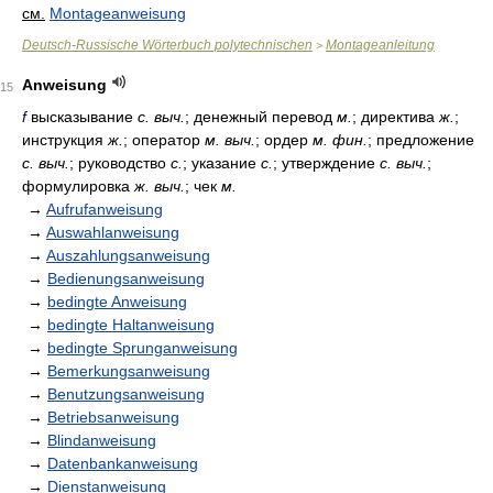
см.
Montageanweisung
Deutsch-Russische Wörterbuch polytechnischen
Montageanleitung
>
Anweisung
15
f
высказывание
с. выч.
; денежный перевод
м.
; директива
ж.
;
инструкция
ж.
; оператор
м. выч.
; ордер
м. фин.
; предложение
с. выч.
; руководство
с.
; указание
с.
; утверждение
с. выч.
;
формулировка
ж. выч.
; чек
м.
→
Aufrufanweisung
→
Auswahlanweisung
→
Auszahlungsanweisung
→
Bedienungsanweisung
→
bedingte Anweisung
→
bedingte Haltanweisung
→
bedingte Sprunganweisung
→
Bemerkungsanweisung
→
Benutzungsanweisung
→
Betriebsanweisung
→
Blindanweisung
→
Datenbankanweisung
→
Dienstanweisung