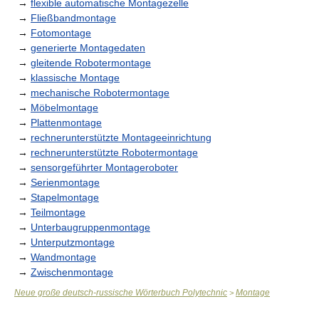
→
flexible automatische Montagezelle
→
Fließbandmontage
→
Fotomontage
→
generierte Montagedaten
→
gleitende Robotermontage
→
klassische Montage
→
mechanische Robotermontage
→
Möbelmontage
→
Plattenmontage
→
rechnerunterstützte Montageeinrichtung
→
rechnerunterstützte Robotermontage
→
sensorgeführter Montageroboter
→
Serienmontage
→
Stapelmontage
→
Teilmontage
→
Unterbaugruppenmontage
→
Unterputzmontage
→
Wandmontage
→
Zwischenmontage
Neue große deutsch-russische Wörterbuch Polytechnic
Montage
>