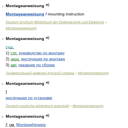
Montageanweisung
3
Montageanweisung
f
mounting instruction
Deutsch-Englisch Wörterbuch der Elektrotechnik und Elektronik
>
Montageanweisung
Montageanweisung
4
сущ.
1)
стр.
руководство по монтажу
2)
экон.
инструкция по монтажу
3)
авт.
указание по сборке
Универсальный немецко-русский словарь
Montageanweisung
>
Montageanweisung
5
f
инструкция по установке
Deutsch-russische wörterbuch automobil
Montageanweisung
>
Montageanweisung
6
f
;
см.
Montagehinweis