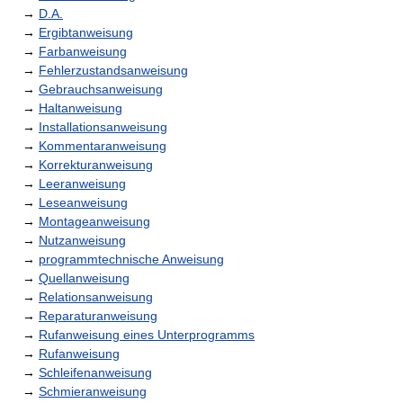
→
D.A.
→
Ergibtanweisung
→
Farbanweisung
→
Fehlerzustandsanweisung
→
Gebrauchsanweisung
→
Haltanweisung
→
Installationsanweisung
→
Kommentaranweisung
→
Korrekturanweisung
→
Leeranweisung
→
Leseanweisung
→
Montageanweisung
→
Nutzanweisung
→
programmtechnische Anweisung
→
Quellanweisung
→
Relationsanweisung
→
Reparaturanweisung
→
Rufanweisung eines Unterprogramms
→
Rufanweisung
→
Schleifenanweisung
→
Schmieranweisung