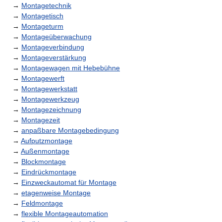
→
Montagetechnik
→
Montagetisch
→
Montageturm
→
Montageüberwachung
→
Montageverbindung
→
Montageverstärkung
→
Montagewagen mit Hebebühne
→
Montagewerft
→
Montagewerkstatt
→
Montagewerkzeug
→
Montagezeichnung
→
Montagezeit
→
anpaßbare Montagebedingung
→
Aufputzmontage
→
Außenmontage
→
Blockmontage
→
Eindrückmontage
→
Einzweckautomat für Montage
→
etagenweise Montage
→
Feldmontage
→
flexible Montageautomation