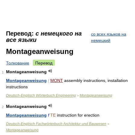
Перевод:
с немецкого на
со всех языков на
все языки
немецкий
Montageanweisung
Толкование
Перевод
Montageanweisung
1
Montageanweisung
f
MONT
assembly instructions, installation
instructions
Deutsch-Englisch Wörterbuch Engineering
Montageanweisung
>
Montageanweisung
2
Montageanweisung
f
TE
instruction for erection
Deutsch-Englisch Fachwörterbuch Architektur und Bauwesen
>
Montageanweisung