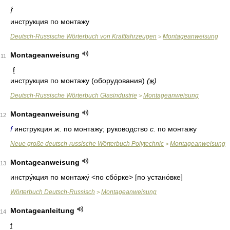
f́
инструкция по монтажу
Deutsch-Russische Wörterbuch von Kraftfahrzeugen
Montageanweisung
>
Montageanweisung
11
f
инструкция по монтажу (оборудования)
(
ж
)
Deutsch-Russische Wörterbuch Glasindustrie
Montageanweisung
>
Montageanweisung
12
f
инструкция
ж.
по монтажу; руководство
с.
по монтажу
Neue große deutsch-russische Wörterbuch Polytechnic
Montageanweisung
>
Montageanweisung
13
инстру́кция по монтажу́
<по сбо́рке> [по устано́вке]
Wörterbuch Deutsch-Russisch
Montageanweisung
>
Montageanleitung
14
f