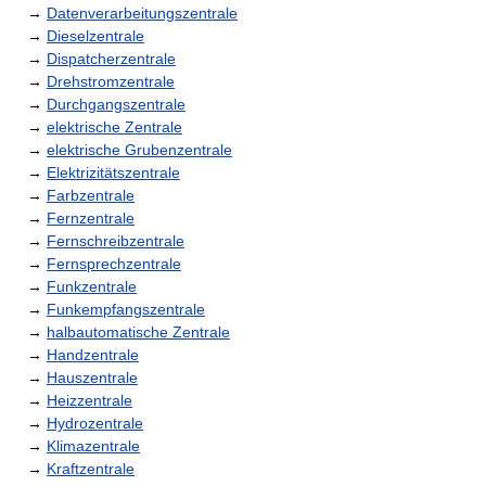
→
Datenverarbeitungszentrale
→
Dieselzentrale
→
Dispatcherzentrale
→
Drehstromzentrale
→
Durchgangszentrale
→
elektrische Zentrale
→
elektrische Grubenzentrale
→
Elektrizitätszentrale
→
Farbzentrale
→
Fernzentrale
→
Fernschreibzentrale
→
Fernsprechzentrale
→
Funkzentrale
→
Funkempfangszentrale
→
halbautomatische Zentrale
→
Handzentrale
→
Hauszentrale
→
Heizzentrale
→
Hydrozentrale
→
Klimazentrale
→
Kraftzentrale