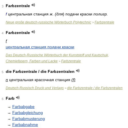
Farbzentrale
3
f
центральная станция
ж. (для
) подачи краски
полигр.
Neue große deutsch-russische Wörterbuch Polytechnic
Farbzentrale
>
Farbzentrale
4
f
центральная станция подачи краски
Das Deutsch-Russische Wörterbuch der Kunststoff und Kautschuk,
Chemiefasern, Farben und Lacke
Farbzentrale
>
die Farbzentrale / die Farbzentralen
5
n
центральная красочная станция
(f)
Deutsch-Russisch Druck und Verlags
die Farbzentrale / die Farbzentralen
>
Farb
6
→
Farbabgabe
→
Farbabgleichung
→
Farbabmusterung
→
Farbabnahme