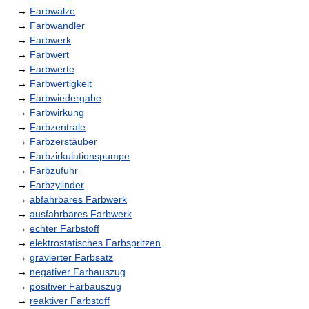
→
Farbwalze
→
Farbwandler
→
Farbwerk
→
Farbwert
→
Farbwerte
→
Farbwertigkeit
→
Farbwiedergabe
→
Farbwirkung
→
Farbzentrale
→
Farbzerstäuber
→
Farbzirkulationspumpe
→
Farbzufuhr
→
Farbzylinder
→
abfahrbares Farbwerk
→
ausfahrbares Farbwerk
→
echter Farbstoff
→
elektrostatisches Farbspritzen
→
gravierter Farbsatz
→
negativer Farbauszug
→
positiver Farbauszug
→
reaktiver Farbstoff