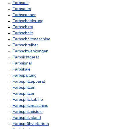
→
Farbsatz
→
Farbsaum
→
Farbscanner
→
Farbschattierung
→
Farbschirm
→
Farbschnitt
→
Farbschnittmaschine
→
Farbschreiber
→
Farbschwankungen
→
Farbsichtgerät
→
Farbsignal
→
Farbskale
→
Farbspaltung
→
Farbspritzapparat
→
Farbspritzen
→
Farbspritzer
→
Farbspritzkabine
→
Farbspritzmaschine
→
Farbspritzpistole
→
Farbspritzstand
→
Farbsprühverfahren