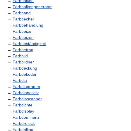
→
Farbbalken
→
Farbbalkengenerator
→
Farbband
→
Farbbecher
→
Farbbehandlung
→
Farbbeize
→
Farbbeizen
→
Farbbeständigkeit
→
Farbbetrag
→
Farbbild
→
Farbbildner
→
Farbdeckung
→
Farbdekoder
→
Farbdia
→
Farbdiagramm
→
Farbdiapositiv
→
Farbdiascanner
→
Farbdichte
→
Farbdisplay
→
Farbdominanz
→
Farbdreieck
→
Farbdrilling