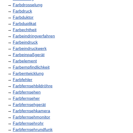
→
Farbdrosselung
→
Farbdruck
→
Farbduktor
→
Farbduplikat
→
Farbechtheit
→
Farbeindringverfahren
→
Farbeindruck
→
Farbeindruckwerk
→
Farbeinpaßgerät
→
Farbelement
→
Farbempfindlichkeit
→
Farbentwicklung
→
Farbfehler
→
Farbfernsehbildröhre
→
Farbfernsehen
→
Farbfernseher
→
Farbfernsehgerät
→
Farbfernsehkamera
→
Farbfernsehmonitor
→
Farbfernsehrohr
→
Farbfernsehrundfunk