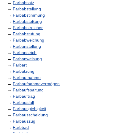
→
Farbabsatz
→
Farbabstellung
→
Farbabstimmung
→
Farbabstoßung
→
Farbabstreicher
→
Farbabstufung
→
Farbabweichung
→
Farbanstellung
→
Farbanstrich
→
Farbanweisung
→
Farbart
→
Farbätzung
→
Farbaufnahme
→
Farbaufnahmevermögen
→
Farbaufspaltung
→
Farbauftrag
→
Farbausfall
→
Farbausgiebigkeit
→
Farbausscheidung
→
Farbauszug
→
Farbbad