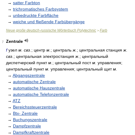
→
satter Farbton
→
trichromatisches Farbsystem
→
unbedruckte Farbfläche
→
weiche und fließende Farbübergänge
Neue große deutsch-russische Wörterbuch Polytechnic
Farb
>
Zentrale
7
f
узел
м. свз.
; центр
м.
; централь
ж.
; центральная станция
ж.
свз.
; центральная электростанция
ж.
; центральный
диспетчерский пункт
м.
; центральный пост
м.
управления;
центральный пункт
м.
управления; центральный щит
м.
→
Abgangszentrale
→
automatische Zentrale
→
automatische Hauszentrale
→
automatische Telefonzentrale
→
ATZ
→
Bereichssteuerzentrale
→
Btx- Zentrale
→
Buchungszentrale
→
Dampfzentrale
→
Dampfkraftzentrale