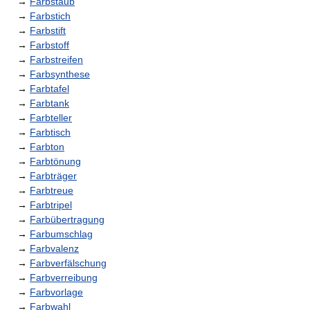
→
Farbstaub
→
Farbstich
→
Farbstift
→
Farbstoff
→
Farbstreifen
→
Farbsynthese
→
Farbtafel
→
Farbtank
→
Farbteller
→
Farbtisch
→
Farbton
→
Farbtönung
→
Farbträger
→
Farbtreue
→
Farbtripel
→
Farbübertragung
→
Farbumschlag
→
Farbvalenz
→
Farbverfälschung
→
Farbverreibung
→
Farbvorlage
→
Farbwahl