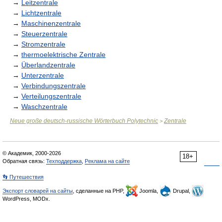
→
Leitzentrale
→
Lichtzentrale
→
Maschinenzentrale
→
Steuerzentrale
→
Stromzentrale
→
thermoelektrische Zentrale
→
Überlandzentrale
→
Unterzentrale
→
Verbindungszentrale
→
Verteilungszentrale
→
Waschzentrale
Neue große deutsch-russische Wörterbuch Polytechnic
Zentrale
>
© Академик, 2000-2026
18+
Обратная связь:
Техподдержка
,
Реклама на сайте
👣 Путешествия
Экспорт словарей на сайты
, сделанные на PHP,
Joomla,
Drupal,
WordPress, MODx.