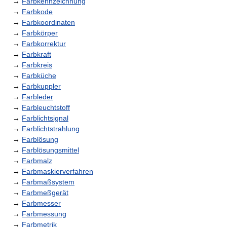
→
Farbkennzeichnung
→
Farbkode
→
Farbkoordinaten
→
Farbkörper
→
Farbkorrektur
→
Farbkraft
→
Farbkreis
→
Farbküche
→
Farbkuppler
→
Farbleder
→
Farbleuchtstoff
→
Farblichtsignal
→
Farblichtstrahlung
→
Farblösung
→
Farblösungsmittel
→
Farbmalz
→
Farbmaskierverfahren
→
Farbmaßsystem
→
Farbmeßgerät
→
Farbmesser
→
Farbmessung
→
Farbmetrik