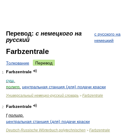
Перевод:
с немецкого на
с русского на
русский
немецкий
Farbzentrale
Толкование
Перевод
Farbzentrale
1
сущ.
полигр.
центральная станция (для) подачи краски
Универсальный немецко-русский словарь
Farbzentrale
>
Farbzentrale
2
f
полигр.
центральная станция (для) подачи краски
Deutsch-Russische Wörterbuch polytechnischen
Farbzentrale
>