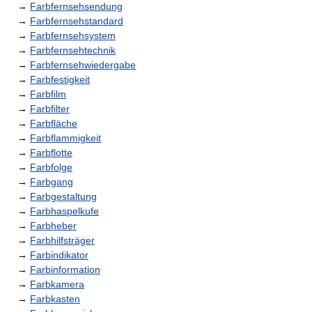
→
Farbfernsehsendung
→
Farbfernsehstandard
→
Farbfernsehsystem
→
Farbfernsehtechnik
→
Farbfernsehwiedergabe
→
Farbfestigkeit
→
Farbfilm
→
Farbfilter
→
Farbfläche
→
Farbflammigkeit
→
Farbflotte
→
Farbfolge
→
Farbgang
→
Farbgestaltung
→
Farbhaspelkufe
→
Farbheber
→
Farbhilfsträger
→
Farbindikator
→
Farbinformation
→
Farbkamera
→
Farbkasten