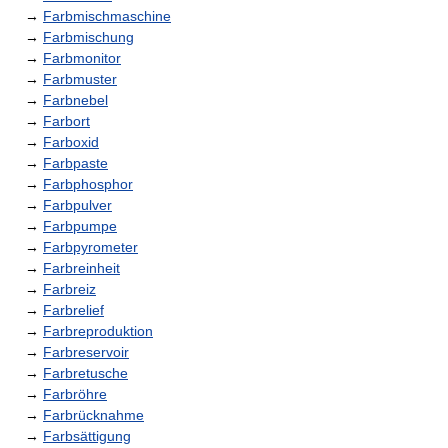
→
Farbmischmaschine
→
Farbmischung
→
Farbmonitor
→
Farbmuster
→
Farbnebel
→
Farbort
→
Farboxid
→
Farbpaste
→
Farbphosphor
→
Farbpulver
→
Farbpumpe
→
Farbpyrometer
→
Farbreinheit
→
Farbreiz
→
Farbrelief
→
Farbreproduktion
→
Farbreservoir
→
Farbretusche
→
Farbröhre
→
Farbrücknahme
→
Farbsättigung