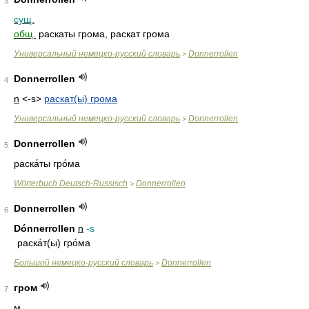
3
сущ.
общ.
раскаты грома, раскат грома
Универсальный немецко-русский словарь
Donnerrollen
>
Donnerrollen
4
n
<-s>
раскат(ы) грома
Универсальный немецко-русский словарь
Donnerrollen
>
Donnerrollen
5
раска́ты гро́ма
Wörterbuch Deutsch-Russisch
Donnerrollen
>
Donnerrollen
6
Dónnerrollen
n
-s
раска́т(ы) гро́ма
Большой немецко-русский словарь
Donnerrollen
>
гром
7
м