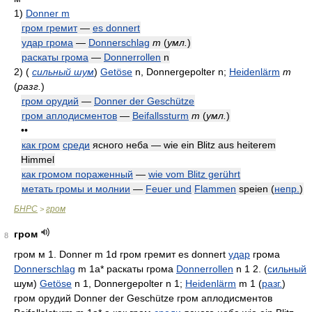
1)
Donner m
гром гремит
—
es donnert
удар грома
—
Donnerschlag
m
(
умл.
)
раскаты грома
—
Donnerrollen
n
2)
(
сильный шум
)
Getöse
n, Donnergepolter n;
Heidenlärm
m
(
разг.
)
гром орудий
—
Donner der Geschütze
гром аплодисментов
—
Beifallssturm
m
(
умл.
)
••
как гром
среди
ясного неба — wie ein Blitz aus heiterem
Himmel
как громом пораженный
—
wie vom Blitz gerührt
метать громы и молнии
—
Feuer und
Flammen
speien
(
непр.
)
БНРС
гром
>
гром
8
гром м 1. Donner m 1d гром гремит es donnert
удар
грома
Donnerschlag
m 1a* раскаты грома
Donnerrollen
n 1 2. (
сильный
шум)
Getöse
n 1, Donnergepolter n 1;
Heidenlärm
m 1 (
разг.
)
гром орудий Donner der Geschütze гром аплодисментов