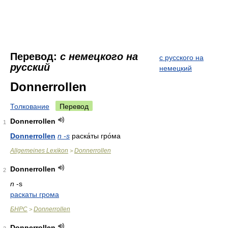
Перевод:
с немецкого на
с русского на
русский
немецкий
Donnerrollen
Толкование
Перевод
Donnerrollen
1
Donnerrollen
n -s
раска́ты гро́ма
Allgemeines Lexikon
Donnerrollen
>
Donnerrollen
2
n
-s
раскаты грома
БНРС
Donnerrollen
>
Donnerrollen