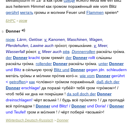
Beifalls|sturm m 1a* а как гром
среди
ясного неба wie ein Blitz
aus heiterem Himmel как громом поражённый wie vom Blitz
gerührt
метать
громы и молнии Feuer und
Flammen
speien*
БНРС
гром
>
Donner
9
гром
.
Lärm, Getöse:
v.
Kanonen, Maschinen, Wagen,
Pferdehufen, Lawine auch
гро́хот
,
громыха́ние
.
v.
Meer,
Wasserfall
ро́кот
.
v.
Meer auch
рёв
.
Donnerrollen
раска́ты гро́ма
.
der
Donner
kracht
гром греми́т
.
der
Donner
rollt
слы́шны
раска́ты гро́ма
.
rollender
Donner
раска́ты гро́ма
.
unter
Donner
und Blitz
в си́льную грозу́
Blitz und
Donner
gegen jdn. schleudern
мета́ть
гро́мы и мо́лнии про́тив кого́-н
.
wie vom
Donner
gerührt
<
getroffen
>
как
<сло́вно>
гро́мом поражённый
.
daß dich der
Donner
erschlage!
да порази́
<убе́й>
тебя́ гром
<гро́мом>! /
чтоб тебе́ ни дна ни покры́шки
!
da soll doch der
Donner
dreinschlagen!
чёрт возьми́
! /
будь всё про́клято
! /
да пропади́
всё про́падом
!
Donner
und Blitz! /
Donner
und Doria! /
Donner
und Teufel!
гром и мо́лния
! /
чёрт побери́
<возьми́>!
Wörterbuch Deutsch-Russisch
Donner
>