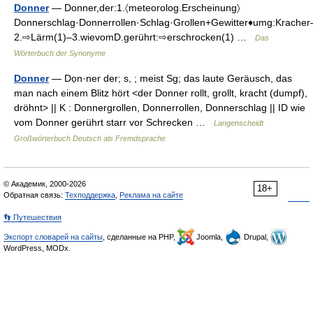
Donner
— Donner,der:1.〈meteorolog.Erscheinung〉
Donnerschlag·Donnerrollen·Schlag·Grollen+Gewitter♦umg:Kracher
2.⇨Lärm(1)–3.wievomD.gerührt:⇨erschrocken(1) …
Das
Wörterbuch der Synonyme
Donner
— Dọn·ner der; s, ; meist Sg; das laute Geräusch, das
man nach einem Blitz hört <der Donner rollt, grollt, kracht (dumpf),
dröhnt> || K : Donnergrollen, Donnerrollen, Donnerschlag || ID wie
vom Donner gerührt starr vor Schrecken …
Langenscheidt
Großwörterbuch Deutsch als Fremdsprache
© Академик, 2000-2026
18+
Обратная связь:
Техподдержка
,
Реклама на сайте
👣 Путешествия
Экспорт словарей на сайты
, сделанные на PHP,
Joomla,
Drupal,
WordPress, MODx.