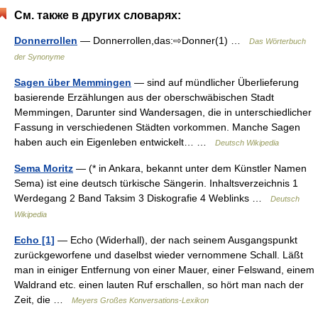
См. также в других словарях:
Donnerrollen
— Donnerrollen,das:⇨Donner(1) …
Das Wörterbuch
der Synonyme
Sagen über Memmingen
— sind auf mündlicher Überlieferung
basierende Erzählungen aus der oberschwäbischen Stadt
Memmingen, Darunter sind Wandersagen, die in unterschiedlicher
Fassung in verschiedenen Städten vorkommen. Manche Sagen
haben auch ein Eigenleben entwickelt… …
Deutsch Wikipedia
Sema Moritz
— (* in Ankara, bekannt unter dem Künstler Namen
Sema) ist eine deutsch türkische Sängerin. Inhaltsverzeichnis 1
Werdegang 2 Band Taksim 3 Diskografie 4 Weblinks …
Deutsch
Wikipedia
Echo [1]
— Echo (Widerhall), der nach seinem Ausgangspunkt
zurückgeworfene und daselbst wieder vernommene Schall. Läßt
man in einiger Entfernung von einer Mauer, einer Felswand, einem
Waldrand etc. einen lauten Ruf erschallen, so hört man nach der
Zeit, die …
Meyers Großes Konversations-Lexikon