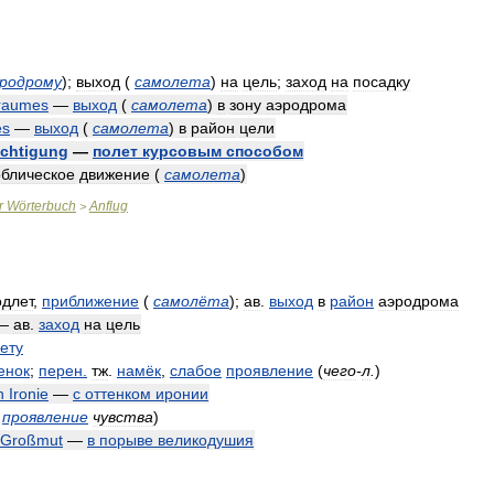
родрому
)
;
выход
(
самолета
)
на
цель
;
заход
на
посадку
zraumes
—
выход
(
самолета
)
в
зону
аэродрома
es
—
выход
(
самолета
)
в
район
цели
ichtigung
—
полет
курсовым
способом
облическое
движение
(
самолета
)
r
Wörterbuch
Anflug
>
одлет
,
приближение
(
самолёта
)
;
ав
.
выход
в
район
аэродрома
—
ав
.
заход
на
цель
ету
енок
;
перен
.
тж
.
намёк
,
слабое
проявление
(
чего
-
л
.
)
n
Ironie
—
с
оттенком
иронии
проявление
чувства
)
Großmut
—
в
порыве
великодушия