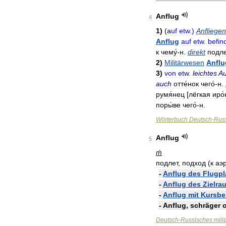
Anflug
4
1
)
(
a
uf
etw
.)
Anfliegen
Anflug
auf
etw
.
befin
к
чему́
-
н
.
direkt
подле
2
)
Militärwesen
Anflu
3
)
von
etw
.
leichtes
Au
auch
отте́нок
чего́
-
н
.
румя́нец
[
лёгкая
иро
поры́ве
чего́
-
н
.
Wörterbuch
Deutsch
-
Rus
Anflug
5
ḿ
подлет
,
подход
(
к
аэ
-
Anflug
des
Flugpl
-
Anflug
des
Zielra
-
Anflug
mit
Kursbe
-
Anflug
,
schräger
Deutsch
-
Russisches
mili