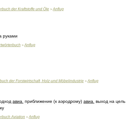
erbuch
der
Kraftstoffe
und
Öle
Anflug
>
а
руками
twörterbuch
Anflug
>
rbuch
der
Forstwirtschaft
,
Holz
-
und
Möbelindustrie
Anflug
>
одход
авиа
.
приближение
(
к
аэродрому
)
авиа
.
выход
на
цель
ку
erbuch
Aviation
Anflug
>