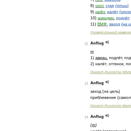
8
)
охот
.
стая
(
птиц
)
9
)
нефт
.
налёт
(
отло
10
)
аэродин
.
подлёт
11
)
ВМФ
.
заход
(
на
ц
Универсальный
немецк
Anflug
12
m
1
)
авиац
.
подлёт
,
по
2
)
налёт
;
оттенок
;
по
Deutsch
-
Russische
Wört
Anflug
13
заход
(
на
цель
)
приближение
(
самол
Deutsch
-
Russische
Mari
Anflug
14
(
m
)