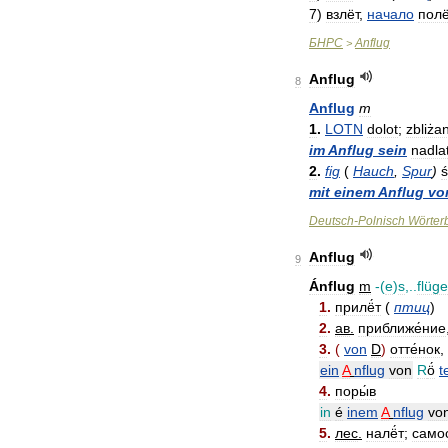
7
)
взлёт
,
начало
пол
БНРС
Anflug
>
Anflug
8
Anflug
m
1
.
LOTN
dolot
;
zbliża
im
Anflug
sein
nadla
2
.
fig
(
Hauch
,
Spur
)
ś
mit
einem
Anflug
vo
Deutsch
-
Polnisch
Wörter
Anflug
9
Ánflug
m
-(
e
)
s
,..
flüge
1
.
прилё́т
(
птиц
)
2
.
ав
.
приближе́ние
3
.
(
von
D
)
отте́нок
,
ein
A
nflug
von
R
ö́
t
4
.
поры́в
in
é
inem
A
nflug
vo
5
.
лес
.
налё́т
;
самос