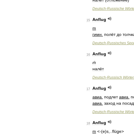
налёт
(
отложение
)
Deutsch
-
Russische
Wört
Anflug
15
m
гимн
.
полёт
до
толчк
Deutsch
-
Russisches
Spor
Anflug
16
ḿ
налёт
Deutsch
-
Russisch
Wörte
Anflug
17
авиа
.
подлет
авиа
.
п
авиа
.
заход
на
посад
Deutsch
-
Russische
Wört
Anflug
18
m
<-(
e
)
s
,..
flüge
>