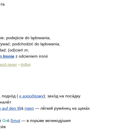
ёта
nie
;
podejście
do
lądowania
;
tywać
;
podchodzić
do
lądowania
;
lad
; (
od
)
cień
m
;
n
Ironie
z
odcieniem
ironii
buch
neuer
Anflug
>
,
подхо́д
(
к
аэродрому
);
захо́д
на
поса́дку
налё́т
e
auf
den
W
á
ngen
—
лё́гкий
румя́нец
на
щека́х
n
Gr
ó
ßmut
—
в
поры́ве
великоду́шия
е́в