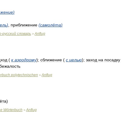
жение
)
ель
)
,
приближение
(
самолёта
)
о
-
русский
словарь
Anflug
>
дход
(
к
аэродрому
)
;
сближение
(
с
целью
)
;
заход
на
посадку
бежалость
erbuch
polytechnischen
Anflug
>
ёта
)
ne
Wörterbuch
Anflug
>