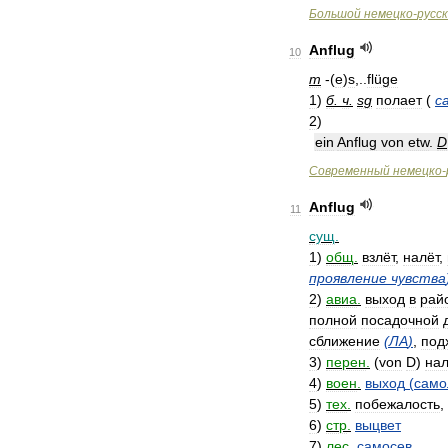
Большой
немецко
-
русс
Anflug
10
m
-(
e
)
s
,..
flüge
1
)
б
.
ч
.
sg
полает
(
с
2
)
ein
Anflug
von
etw
.
D
Современный
немецко
-
Anflug
11
сущ
.
1
)
общ
.
взлёт
,
налёт
,
проявление
чувства
2
)
авиа
.
выход
в
рай
полной
посадочной
сближение
(
ЛА
)
,
под
3
)
перен
.
(
von
D
)
нал
4
)
воен
.
выход
(
само
5
)
тех
.
побежалость
,
6
)
стр
.
выцвет
7
)
лес
.
самосев