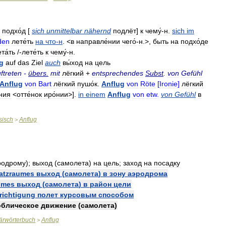
подхо́д
[
sich
unmittelbar
nähernd
подлёт
]
к
чему́
-
н
.
sich
im
den
лете́ть
на
что
-
н
. <
в
направле́нии
чего́
-
н
.>,
быть
на
подхо́де
та́ть
/-
лете́ть
к
чему́
-
н
.
g
auf
das
Ziel
auch
вы́ход
на
цель
ftreten
-
übers
.
mit
лёгкий
+
entsprechendes
Subst
.
von
Gefühl
Anflug
von
Bart
лёгкий
пушо́к
.
Anflug
von
Röte
[
Ironie
]
лёгкий
́ния
<
отте́нок
иро́нии
>].
in
einem
Anflug
von
etw
.
von
Gefühl
в
sisch
Anflug
>
родрому
);
выход
(
самолета
)
на
цель
;
заход
на
посадку
atzraumes
выход
(
самолета
)
в
зону
аэродрома
umes
выход
(
самолета
)
в
район
цели
richtigung
полет
курсовым
способом
облическое
движение
(
самолета
)
tärwörterbuch
Anflug
>