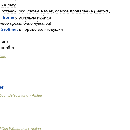
е
на
лету́
,
отте́нок
;
тж
.
перен
.
намё́к
,
сла́бое
проявле́ние
(
чего
-
л
.)
n
Ironie
с
отте́нком
иро́нии
́пное
проявле́ние
чу́вства
)
Großmut
в
поры́ве
великоду́шия
тиц
)
полё́та
flug
er
rbuch
Beleuchtung
Anflug
>
d
Gas
-
Wörterbuch
Anflug
>