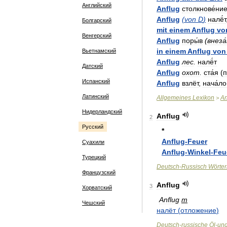
Английский
Anflug
столкнове́ни
Anflug
(
von
D
)
налё́т
Болгарский
mit
einem
Anflug
vo
Венгерский
Anflug
поры́в
(
внеза
in
einem
Anflug
von
Вьетнамский
Anflug
лес
.
налё́т
Датский
Anflug
охот
.
ста́я
(
п
Испанский
Anflug
взлёт
,
нача́ло
Латинский
Allgemeines
Lexikon
An
>
Нидерландский
Anflug
2
Русский
*
Anflug
-
Feuer
Суахили
Anflug
-
Winkel
-
Feu
Турецкий
Deutsch
-
Russisch
Wörte
Французский
Anflug
3
Хорватский
Anflug
m
Чешский
налёт
(
отложение
)
Deutsch
-
russische
Öl
-
un