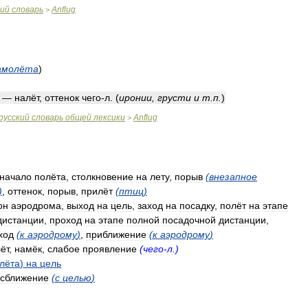
кий
словарь
Anflug
>
амолёта
)
—
налёт
,
оттенок
чего
-
л
.
(
иронии
,
грусти
и
т
.
п
.
)
русский
словарь
общей
лексики
Anflug
>
начало
полёта
,
столкновение
на
лету
,
порыв
(
внезапное
)
,
оттенок
,
порыв
,
прилёт
(
птиц
)
он
аэродрома
,
выход
на
цель
,
заход
на
посадку
,
полёт
на
этапе
дистанции
,
проход
на
этапе
полной
посадочной
дистанции
,
ход
(
к
аэродрому
)
,
приближение
(
к
аэродрому
)
ёт
,
намёк
,
слабое
проявление
(
чего
-
л
.)
лёта
)
на
цель
сближение
(
с
целью
)