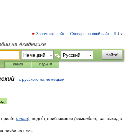
Запомнить сайт
Словарь на свой сайт
RU
едии на Академике
Найти!
Книги
Игры ⚽
сский
с русского на немецкий
од
прилё́т
(
птиц
)
;
подлё́т
,
приближе́ние
(
самолё́та
)
;
ав
.
вы́ход
в
ав
.
захо́д
на
цель