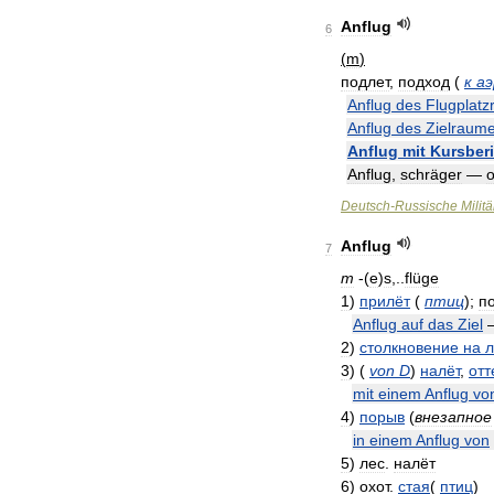
Anflug
6
(
m
)
подлет
,
подход
(
к
аэ
Anflug
des
Flugplat
Anflug
des
Zielraum
Anflug
mit
Kursber
Anflug
,
schräger
—
Deutsch
-
Russische
Militä
Anflug
7
m
-(
e
)
s
,..
flüge
1
)
прилёт
(
птиц
)
;
п
Anflug
auf
das
Ziel
2
)
столкновение
на
л
3
)
(
von
D
)
налёт
,
отт
mit
einem
Anflug
vo
4
)
порыв
(
внезапное
in
einem
Anflug
von
5
)
лес
.
налёт
6
)
охот
.
стая
(
птиц
)