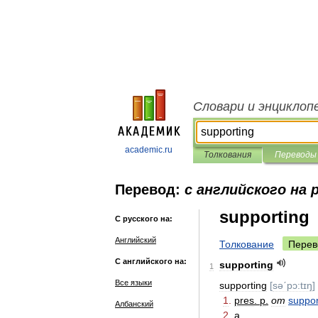
Словари и энциклоп
academic.ru
Толкования
Переводы
Перевод:
с английского на 
supporting
С русского на:
Английский
Толкование
Перев
С английского на:
supporting
1
Все языки
supporting
[
səˊpɔ:tɪŋ
]
1
.
pres
.
p
.
от
suppor
Албанский
2
.
a