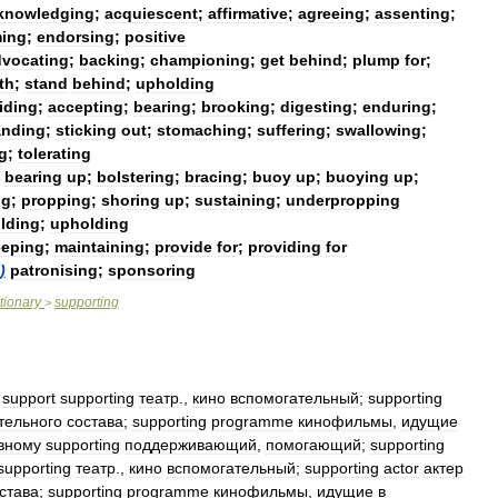
knowledging
;
acquiescent
;
affirmative
;
agreeing
;
assenting
;
ming
;
endorsing
;
positive
dvocating
;
backing
;
championing
;
get
behind
;
plump
for
;
th
;
stand
behind
;
upholding
iding
;
accepting
;
bearing
;
brooking
;
digesting
;
enduring
;
anding
;
sticking
out
;
stomaching
;
suffering
;
swallowing
;
g
;
tolerating
bearing
up
;
bolstering
;
bracing
;
buoy
up
;
buoying
up
;
ng
;
propping
;
shoring
up
;
sustaining
;
underpropping
lding
;
upholding
eeping
;
maintaining
;
provide
for
;
providing
for
)
patronising
;
sponsoring
tionary
supporting
>
support
supporting
театр
.,
кино
вспомогательный
;
supporting
тельного
состава
;
supporting
programme
кинофильмы
,
идущие
вному
supporting
поддерживающий
,
помогающий
;
supporting
supporting
театр
.,
кино
вспомогательный
;
supporting
actor
актер
става
;
supporting
programme
кинофильмы
,
идущие
в