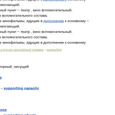
омогающий
;
рный
пункт
~
театр
.,
кино
вспомогательный
;
р
вспомогательного
состава
;
e
кинофильмы
,
идущие
в
дополнение
к
основному
~
омогающий
;
рный
пункт
~
театр
.,
кино
вспомогательный
;
р
вспомогательного
состава
;
e
кинофильмы
,
идущие
в
дополнение
к
основному
и
русско
-
английский
словарь
supporting
>
порный
;
несущий
g
t
-
supporting
capacity
ance