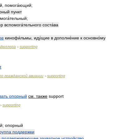
й
,
помога́ющий
;
́рный
пункт
мога́тельный
;
ёр
вспомога́тельного
соста́ва
me
кинофи́льмы
,
иду́щие
в
дополне́ние
к
основно́му
Мюллера
supporting
>
t
по
гражданской
авиации
supporting
>
вать
опорный
см
.
также
support
supporting
>
й
;
опорный
руппа
поддержки
—
поддерживающее
захватное
устройство