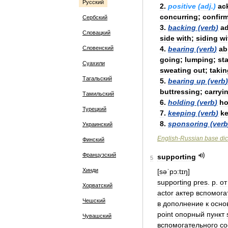
Русский
2
.
positive
(
adj
.)
ac
concurring
;
confir
Сербский
3
.
backing
(
verb
)
a
Словацкий
side
with
;
siding
wi
Словенский
4
.
bearing
(
verb
)
ab
going
;
lumping
;
st
Суахили
sweating
out
;
takin
Тагальский
5
.
bearing
up
(
verb
)
buttressing
;
carryi
Тамильский
6
.
holding
(
verb
)
ho
Турецкий
7
.
keeping
(
verb
)
k
8
.
sponsoring
(
verb
Украинский
English
-
Russian
base
dic
Финский
Французский
supporting
5
Хинди
[
səˈpɔ:tɪŋ
]
supporting
pres
.
p
.
от
Хорватский
actor
актер
вспомога
Чешский
в
дополнение
к
осно
point
опорный
пункт
Чувашский
вспомогательного
со