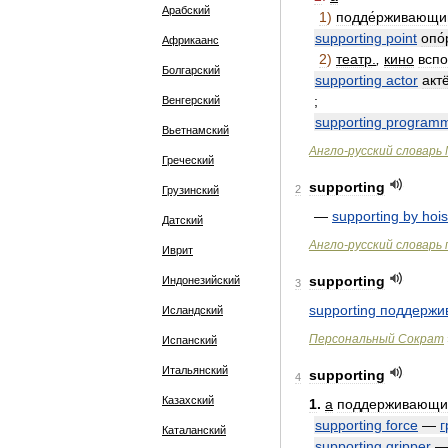
Арабский
1
)
подде́рживающи
supporting
point
опо
Африкаанс
2
)
театр
.
,
кино
вспо
Болгарский
supporting
actor
акт
;
Венгерский
supporting
program
Вьетнамский
Англо
-
русский
словарь
Греческий
supporting
2
Грузинский
—
supporting
by
hois
Датский
Англо
-
русский
словарь
Иврит
supporting
Индонезийский
3
supporting
поддержи
Исландский
Персональный
Сократ
Испанский
Итальянский
supporting
4
Казахский
1
.
a
поддерживающи
supporting
force
—
г
Каталанский
supporting
gripper