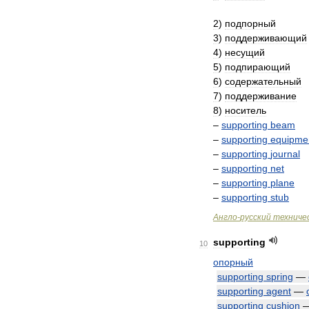
2
)
подпорный
3
)
поддерживающий
4
)
несущий
5
)
подпирающий
6
)
содержательный
7
)
поддерживание
8
)
носитель
–
supporting
beam
–
supporting
equipme
–
supporting
journal
–
supporting
net
–
supporting
plane
–
supporting
stub
Англо
-
русский
техниче
supporting
10
опорный
supporting
spring
—
supporting
agent
—
supporting
cushion