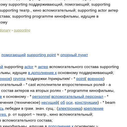
ному
supporting
поддерживающий
,
помогающий
;
supporting
supporting
театр
.,
кино
вспомогательный
;
supporting
actor
актер
става
;
supporting
programme
кинофильмы
,
идущие
в
ному
tionary
supporting
>
,
помогающий
supporting
point
≈
опорный
пункт
ый
supporting
actor
≈
актер
вспомогательного
состава
supporting
ильмы
,
идущие
в
дополнение
к
основному
поддерживающий
;
енное
)
группа
поддержки
/
прикрытия
/ - *
point
(
военное
)
могательный
- *
cast
исполнители
второстепенных
ролей
-
a
состав
актеров
на
вторых
ролях
- *
programme
кинофильмы
,
е
к
основному
- *
personnel
вспомогательный
персонал
- *
печения
(
техническое
)
несущий
(
об
оси
,
конструкции
) - *
beam
сь
лебедки
в
грам
.
знач
.
сущ
.
:
(
электроника
)
крепление
res
.
p
.
от
support
~
театр
.,
кино
вспомогательный
;
р
вспомогательного
состава
;
e
кинофильмы
,
идущие
в
дополнение
к
основному
~