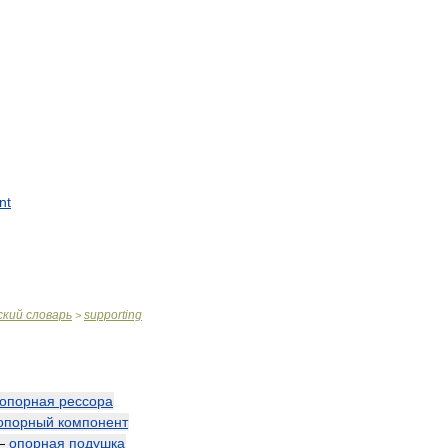
nt
ский
словарь
supporting
>
опорная
рессора
опорный
компонент
—
опорная
подушка