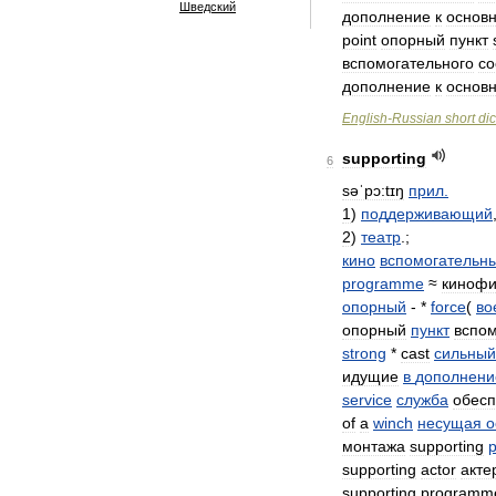
Шведский
дополнение
к
основ
point
опорный
пункт
вспомогательного
со
дополнение
к
основ
English
-
Russian
short
dic
supporting
6
səˈpɔ:tɪŋ
прил
.
1
)
поддерживающий
2
)
театр
.;
кино
вспомогательн
programme
≈
киноф
опорный
- *
force
(
во
опорный
пункт
вспо
strong
*
cast
сильный
идущие
в
дополнени
service
служба
обес
of
a
winch
несущая
о
монтажа
supporting
p
supporting
actor
акте
supporting
programm