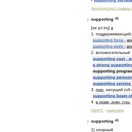
-
supporting
surfac
Англо
-
русский
словарь
supporting
8
[
səʹpɔ:tıŋ
]
a
1
.
поддерживающий
supporting
force
-
во
supporting
point
-
во
2
.
вспомогательный
supporting
cast
-
и
a
strong
supportin
supporting
progra
supporting
person
supporting
service
3
.
тех
.
несущий
(
об
supporting
beam
o
4
.
в
грам
.
знач
.
сущ
.
НБАРС
supporting
>
supporting
9
1
)
опорный