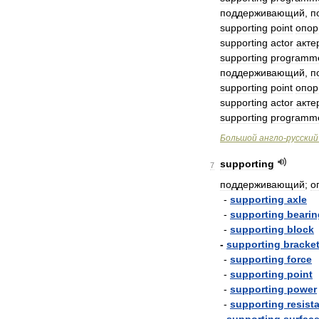
поддерживающий
,
п
supporting
point
опо
supporting
actor
акте
supporting
programm
поддерживающий
,
п
supporting
point
опо
supporting
actor
акте
supporting
programm
Большой
англо
-
русский
supporting
7
поддерживающий
;
о
-
supporting
axle
-
supporting
bearin
-
supporting
block
-
supporting
bracke
-
supporting
force
-
supporting
point
-
supporting
power
-
supporting
resist