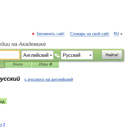
Запомнить сайт
Словарь на свой сайт
RU
едии на Академике
Найти!
Книги
Игры ⚽
русский
с русского на английский
од
t
2