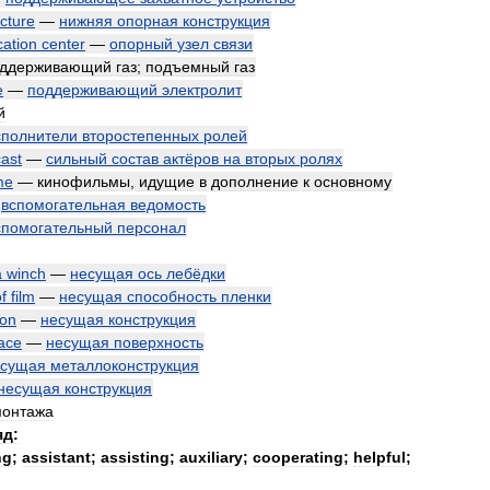
ucture
—
нижняя
опорная
конструкция
ation
center
—
опорный
узел
связи
ддерживающий
газ
;
подъемный
газ
e
—
поддерживающий
электролит
й
сполнители
второстепенных
ролей
cast
—
сильный
состав
актёров
на
вторых
ролях
me
—
кинофильмы
,
идущие
в
дополнение
к
основному
—
вспомогательная
ведомость
спомогательный
персонал
a
winch
—
несущая
ось
лебёдки
f
film
—
несущая
способность
пленки
ion
—
несущая
конструкция
ace
—
несущая
поверхность
есущая
металлоконструкция
несущая
конструкция
монтажа
яд:
ng
;
assistant
;
assisting
;
auxiliary
;
cooperating
;
helpful
;