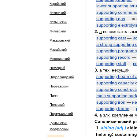
Корейский
lower
supporting
str
supporting
communic
Латинский
supporting
gas
—
по
Латышский
supporting
electrolyt
2
.
a
вспомогательны
Литовский
supporting
cast
—
и
Македонский
a
strong
supporting
Малайский
supporting
program
supporting
record
Монгольский
supporting
staff
—
в
Немецкий
3
.
a
тех
.
несущий
supporting
beam
of
Нидерландский
supporting
capacity
o
Норвежский
supporting
construct
main
supporting
surf
Пали
supporting
iron
—
н
Польский
supporting
frame
—
Португальский
4
.
a
элк
.
крепление
Синонимический
р
Румынский,
1
.
aiding
(
adj
.)
aidi
Молдавский
helping
;
sustaining