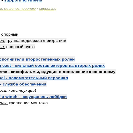
e
-
supporting
wheels
по
машиностроению
supporting
>
;
опорный
ен
.
группа
поддержки
/
прикрытия
/
ен
.
опорный
пункт
сполнители
второстепенных
ролей
g
cast
-
сильный
состав
актёров
на
вторых
ролях
mme
-
кинофильмы
,
идущие
в
дополнение
к
основному
nel
-
вспомогательный
персонал
-
служба
обеспечения
оси
,
конструкции
)
f
a
winch
-
несущая
ось
лебёдки
элк
.
крепление
монтажа