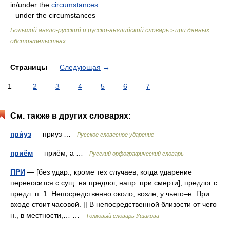
in/under the
circumstances
under the circumstances
Большой англо-русский и русско-английский словарь
при данных
>
обстоятельствах
Страницы
Следующая
→
1
2
3
4
5
6
7
См. также в других словарях:
при́уз
— приуз …
Русское словесное ударение
приём
— приём, а …
Русский орфографический словарь
ПРИ
— [без удар., кроме тех случаев, когда ударение
переносится с сущ. на предлог, напр. при смерти], предлог с
предл. п. 1. Непосредственно около, возле, у чьего–н. При
входе стоит часовой. || В непосредственной близости от чего–
н., в местности,… …
Толковый словарь Ушакова