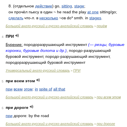
8. (отдельное
действие
) go,
sitting
,
stage
;
он прочёл пьесу в один ~ he read the play
at one
sitting/go;
сделать
что-л. в
несколько
~ов do* smth. in
stages
.
Большой англо-русский и русско-английский словарь
приём
>
ПРИ
4
Бурение:
породоразрушающий инструмент
(— резцы, буровые
коронки, буровые долота и др.)
, породо-разрушающий
буровой инструмент, породо-разрушающий инструмент,
породоразрушающий буровой инструмент
Универсальный англо-русский словарь
ПРИ
>
при всем этом
5
при
всем
этом
:
in
spite of
all that
Большой англо-русский и русско-английский словарь
при всем этом
>
при дороге
6
при
дороге: by the road
Большой англо-русский и русско-английский словарь
при дороге
>