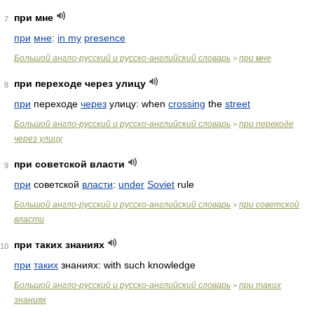
при мне
7
при
мне
:
in my
presence
Большой англо-русский и русско-английский словарь
при мне
>
при переходе через улицу
8
при
переходе
через
улицу: when
crossing
the
street
Большой англо-русский и русско-английский словарь
при переходе
>
через улицу
при советской власти
9
при
советской
власти
:
under
Soviet
rule
Большой англо-русский и русско-английский словарь
при советской
>
власти
при таких знаниях
10
при
таких
знаниях: with such knowledge
Большой англо-русский и русско-английский словарь
при таких
>
знаниях