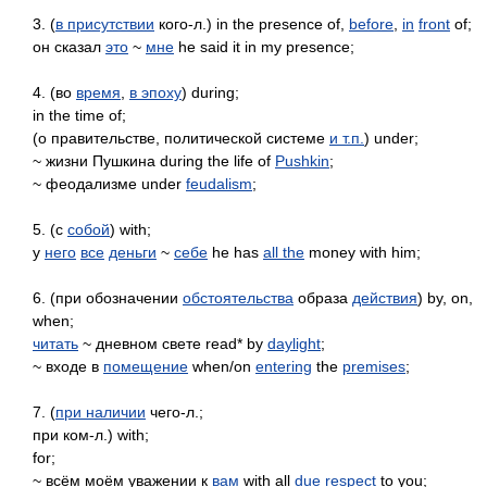
3. (
в присутствии
кого-л.) in the presence of,
before
,
in
front
of;
он сказал
это
~
мне
he said it in my presence;
4. (вo
время
,
в эпоху
) during;
in the time of;
(о правительстве, политической системе
и т.п.
) under;
~ жизни Пушкина during the life of
Pushkin
;
~ феодализме under
feudalism
;
5. (с
собой
) with;
у
него
все
деньги
~
себе
he has
all the
money with him;
6. (при обозначении
обстоятельства
образа
действия
) by, on,
when;
читать
~ дневном свете read* by
daylight
;
~ входе в
помещение
when/on
entering
the
premises
;
7. (
при наличии
чего-л.;
при ком-л.) with;
for;
~ всём моём уважении к
вам
with all
due respect
to you;