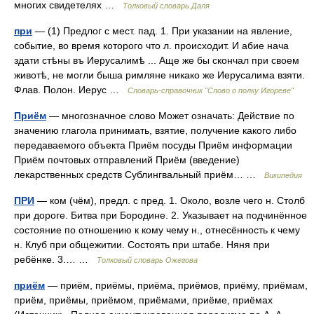
многих свидетелях …
Толковый словарь Даля
при
— (1) Предлог с мест. пад. 1. При указании на явление,
событие, во время которого что л. происходит. И абие нача
здати стѣны въ Иерусалимѣ ... Аще же бы скончал при своем
животѣ, не могли быша римляне никако же Иерусалима взяти.
Флав. Полон. Иерус …
Словарь-справочник "Слово о полку Игореве"
Приём
— многозначное слово Может означать: Действие по
значению глагола принимать, взятие, получение какого либо
передаваемого объекта Приём посуды Приём информации
Приём почтовых отправлений Приём (введение)
лекарственных средств Сублингвальный приём… …
Википедия
ПРИ
— ком (чём), предл. с пред. 1. Около, возле чего н. Столб
при дороге. Битва при Бородине. 2. Указывает на подчинённое
состояние по отношению к кому чему н., отнесённость к чему
н. Клуб при общежитии. Состоять при штабе. Няня при
ребёнке. 3.… …
Толковый словарь Ожегова
приём
— приём, приёмы, приёма, приёмов, приёму, приёмам,
приём, приёмы, приёмом, приёмами, приёме, приёмах