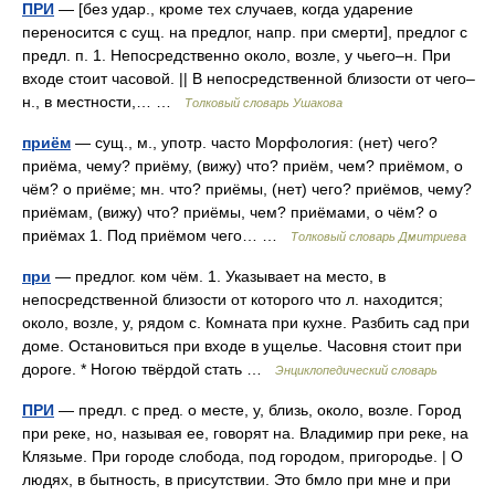
ПРИ
— [без удар., кроме тех случаев, когда ударение
переносится с сущ. на предлог, напр. при смерти], предлог с
предл. п. 1. Непосредственно около, возле, у чьего–н. При
входе стоит часовой. || В непосредственной близости от чего–
н., в местности,… …
Толковый словарь Ушакова
приём
— сущ., м., употр. часто Морфология: (нет) чего?
приёма, чему? приёму, (вижу) что? приём, чем? приёмом, о
чём? о приёме; мн. что? приёмы, (нет) чего? приёмов, чему?
приёмам, (вижу) что? приёмы, чем? приёмами, о чём? о
приёмах 1. Под приёмом чего… …
Толковый словарь Дмитриева
при
— предлог. ком чём. 1. Указывает на место, в
непосредственной близости от которого что л. находится;
около, возле, у, рядом с. Комната при кухне. Разбить сад при
доме. Остановиться при входе в ущелье. Часовня стоит при
дороге. * Ногою твёрдой стать …
Энциклопедический словарь
ПРИ
— предл. с пред. о месте, у, близь, около, возле. Город
при реке, но, называя ее, говорят на. Владимир при реке, на
Клязьме. При городе слобода, под городом, пригородье. | О
людях, в бытность, в присутствии. Это бмло при мне и при