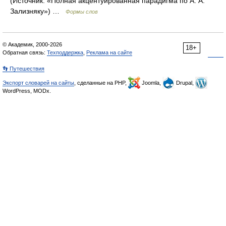
(Источник: «Полная акцентуированная парадигма по А. А.
Зализняку») …
Формы слов
© Академик, 2000-2026
18+
Обратная связь:
Техподдержка
,
Реклама на сайте
👣 Путешествия
Экспорт словарей на сайты
, сделанные на PHP,
Joomla,
Drupal,
WordPress, MODx.