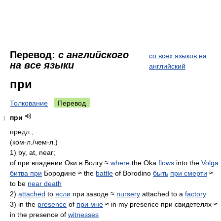
Перевод:
с английского
со всех языков на
на все языки
английский
при
Толкование
Перевод
при
1
предл.;
(ком-л./чем-л.)
1) by, at, near;
of при впадении Оки в Волгу ≈
where
the Oka
flows
into the
Volga
битва при
Бородине ≈ the
battle
of Borodino
быть
при смерти
≈
to be
near death
2)
attached
to
ясли
при заводе ≈
nursery
attached to a
factory
3) in the
presence
of
при мне
≈ in my presence при свидетелях ≈
in the presence of
witnesses