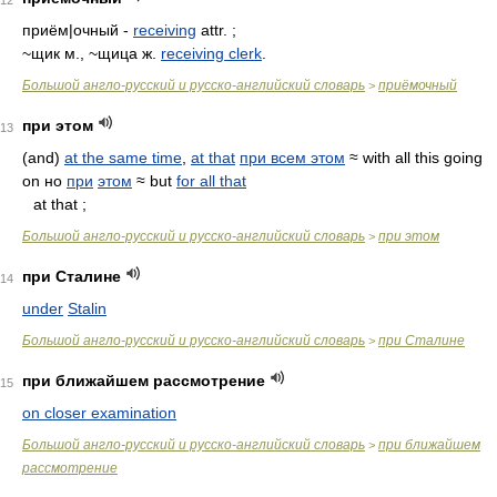
12
приём|очный -
receiving
attr. ;
~щик м., ~щица ж.
receiving clerk
.
Большой англо-русский и русско-английский словарь
приёмочный
>
при этом
13
(and)
at the same time
,
at that
при всем этом
≈ with all this going
on но
при
этом
≈ but
for all that
at that ;
Большой англо-русский и русско-английский словарь
при этом
>
при Сталине
14
under
Stalin
Большой англо-русский и русско-английский словарь
при Сталине
>
при ближайшем рассмотрение
15
on closer examination
Большой англо-русский и русско-английский словарь
при ближайшем
>
рассмотрение