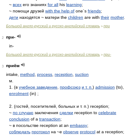
~
всех
его знаниях
for all
his
learning
;
~ помощи друзей
with the help of
one`s
friends
;
дети
находятся ~ матери the
children
are with
their
mother
.
Большой англо-русский и русско-английский словарь
при
>
при-
2
in-
Большой англо-русский и русско-английский словарь
при-
>
приём
3
intake,
method
,
process
,
reception
,
suction
м.
1. (в
учебное заведение
,
профсоюз
и т. п.
)
admission
(to),
enrolment
(in) ;
2. (гостей, посетителей, больных и т. п.) reception;
~
по случаю
заключения
сделки
reception to
celebrate
conclusion
of a
transaction
;
~ в посольстве reception at an
embassy
;
соблюдать
протокол
на ~е
observe
protocol
at a reception;