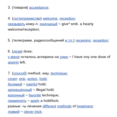
3. (товаров)
acceptance
;
4. (
гостеприимство
)
welcome
,
reception
;
оказывать
кому-л.
радушный
~ give* smb. а hearty
welcome/reception;
5. (телеграмм, радиосообщений
и т.п.
)
receiving
,
reception
;
6. (
доза
) dose;
у меня
осталось аспирина на
один
~ I have onу one dose of
aspirin
left;
7. (
способ
) method, way,
technique
;
спорт
.
grip
,
action
,
hold
;
болевой
~
painful
hold;
запрещённый
~ illegal hold;
коронный
~
favorite
technique;
применять
~
apply
a hold/lock;
разные ~ы лечения
different
methods
of
treatment
;
ловкий
~
clever trick
;