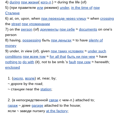
4)
during
при жизни
(
кого-л
.) ≈ during the life (of)
5) (при правителе
или
режиме)
under
,
in the time of
при
Сталине
6) at, on, upon, when
при переходе через улицу
≈ when
crossing
the
street
при упоминании
7) on the
person
(of)
документы
при себе
≈
documents
on one's
person
8) having,
possessing
быть
при деньгах
≈ to have
plenty of
money
9) under, in view (of), given
при таких условиях
≈
under such
conditions
при всем том
≈
for all that
быть ни при чем
≈ have
nothing to
do with
(it), not to be smb.'s
fault
при сем
≈ herewith;
enclosed
1. (
около
,
возле
) at, near, by;
~ дороге by the road;
~ станции near the
station
;
2. (в непосредственной
связи
с чем-л.) attached to;
гараж
~ доме
garage
attached to the house;
ясли ~ заводе nursery
at the factory
;