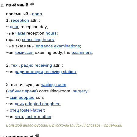
приёмный
11
приёмн|ый -
прил.
1.
reception
attr. ;
~
день
reception day;
~ые
часы
reception
hours
;
(врача)
consulting hours
;
~ые экзамены
entrance examinations
;
~aя
комиссия
examing body, the
examiners
;
2.
тех.
,
радио
receiving
attr. ;
~ая
радиостанция
receiving station
;
3. в знач. сущ. ж.
waiting-room
;
(
кабинет врача
) consulting-room,
surgery
;
~
сын
adopted
son;
~ая
дочь
adopted daughter
;
~
отец
foster-father
;
~ая
мать
foster-mother
.
Большой англо-русский и русско-английский словарь
приёмный
>
приёмочный