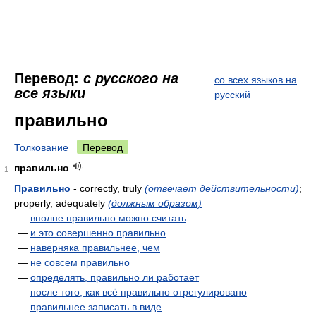
Перевод:
с русского на
со всех языков на
все языки
русский
правильно
Толкование
Перевод
правильно
1
Правильно
- correctly, truly
(отвечает действительности)
;
properly, adequately
(должным образом)
—
вполне правильно можно считать
—
и это совершенно правильно
—
наверняка правильнее, чем
—
не совсем правильно
—
определять, правильно ли работает
—
после того, как всё правильно отрегулировано
—
правильнее записать в виде