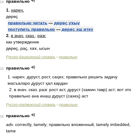
правильно
14
1.
нареч.
дөрөҫ
правильно читать
—
дөрөҫ уҡыу
поступить правильно
—
дөрөҫ эш итеү
2.
в знач.
сказ.
;
разг.
как утверждение
дөрөҫ, раҫ, хаҡ, ысын
Русско-башкирский словарь
правильно
>
правильно
15
1. нареч. дуруст, рост, саҳех; правильно решить задачу
масъаларо дуруст ҳал кардан
2. в знач. сказ. разг. рост аст, дуруст (хамин тавр) аст; вот это
правильно ана инаш дуруст (сахеҳ) аст
Русско-таджикский словарь
правильно
>
правильно
16
adv.
correctly, tamely; правильно вложенный, tamely imbedded,
tame