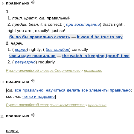
правильно
9
1.
1.
прил. кратк.
см.
правильный
2.
предик.
безл.
it is correct; (
при восклицании
) that's right!,
right you are!, exactly!, just so!
было бы правильно сказать
—
it would be true to say
2.
нареч.
1. (
верно
) rightly; (
без ошибок
) correctly
часы идут правильно
—
the watch is keeping (good) time
2. (
регулярно
) regularly
Русско-английский словарь Смирнитского
правильно
>
правильно
10
[
см.
все правильно
;
научиться делать все элементы правильно
;
см. тж.
четко и надежно
]
Русско-английский словарь по космонавтике
правильно
>
правильно
11
нареч.