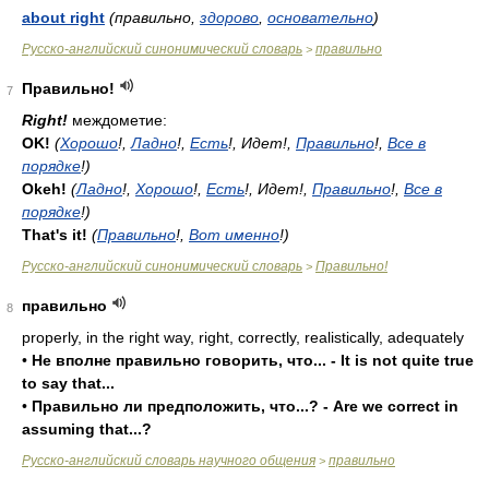
about right
(правильно,
здорово
,
основательно
)
Русско-английский синонимический словарь
правильно
>
Правильно!
7
Right!
междометие:
OK!
(
Хорошо
!,
Ладно
!,
Есть
!, Идет!,
Правильно
!,
Все в
порядке
!)
Okeh!
(
Ладно
!,
Хорошо
!,
Есть
!, Идет!,
Правильно
!,
Все в
порядке
!)
That's it!
(
Правильно
!,
Вот именно
!)
Русско-английский синонимический словарь
Правильно!
>
правильно
8
properly, in the right way, right, correctly, realistically, adequately
•
Не вполне правильно говорить, что... - It is not quite true
to say that...
•
Правильно ли предположить, что...? - Are we correct in
assuming that...?
Русско-английский словарь научного общения
правильно
>