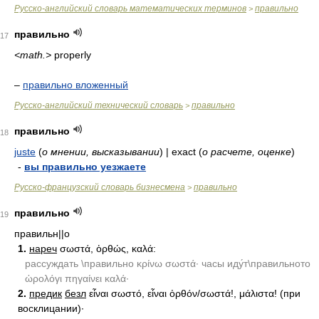
Русско-английский словарь математических терминов
правильно
>
правильно
17
<math.>
properly
–
правильно вложенный
Русско-английский технический словарь
правильно
>
правильно
18
juste
(
о мнении, высказывании
)
| exact
(
о расчете, оценке
)
-
вы правильно уезжаете
Русско-французский словарь бизнесмена
правильно
>
правильно
19
правильн||о
1.
нареч
σωστά, ὁρθώς, καλά:
рассуждать \правильно κρίνω σωστά· часы иду́т\правильното
ὠρολόγι πηγαίνει καλά·
2.
предик
безл
εἶναι σωστό, εἶναι ὀρθόν/σωστά!, μάλιστα! (при
восклицании)·