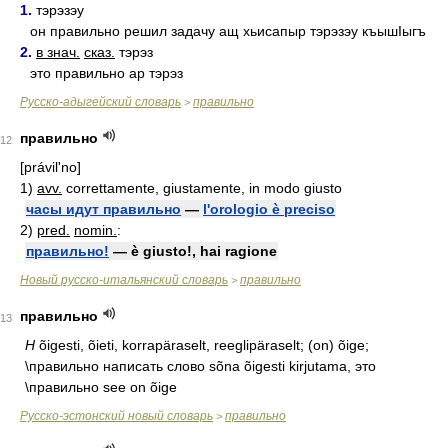
1.
тэрэзэу
он правильно решил задачу ащ хьисапыр тэрэзэу къышIыгъ
2.
в знач.
сказ.
тэрэз
это правильно ар тэрэз
Русско-адыгейский словарь
правильно
>
правильно
12
[právil'no]
1)
avv.
correttamente, giustamente, in modo giusto
часы идут правильно
—
l'orologio è preciso
2)
pred.
nomin.
:
правильно!
— è giusto!, hai ragione
Новый русско-итальянский словарь
правильно
>
правильно
13
Н
õigesti, õieti, korrapäraselt, reeglipäraselt; (on) õige;
\правильно написать слово sõna õigesti kirjutama, это
\правильно see on õige
Русско-эстонский новый словарь
правильно
>