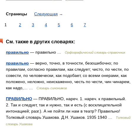
Страницы
Следующая
→
1
2
3
4
5
6
7
См. также в других словарях:
правильно
— правильно …
Орфографический словарь-справочник
правильно
— верно, точно, в точности, безошибочно; по
правилам, согласно правилам, как следует; чисто, по чести, по
совести, по человечески, как подобает, со всеми онерами, как
положено, неложно, неискаженно, честь по чести, чин чинарем,
как надо,… …
Словарь синонимов
ПРАВИЛЬНО
— ПРАВИЛЬНО, нареч. 1. нареч. к правильный.
2. Так и следует, так и нужно, так и есть (с восклицательной
интонацией; разг.). А не пойти ли нам в театр? Правильно!
Толковый словарь Ушакова. Д.Н. Ушаков. 1935 1940 …
Толковый
словарь Ушакова