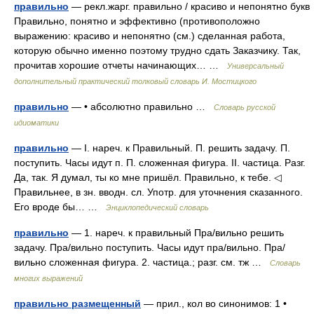
правильно
— рекл.жарг. правильно / красиво и непонятно букв
Правильно, понятно и эффективно (противоположно
выражению: красиво и непонятно (см.) сделанная работа,
которую обычно именно поэтому трудно сдать Заказчику. Так,
прочитав хорошие отчеты начинающих… …
Универсальный
дополнительный практический толковый словарь И. Мостицкого
правильно
— • абсолютно правильно …
Словарь русской
идиоматики
правильно
— I. нареч. к Правильный. П. решить задачу. П.
поступить. Часы идут п. П. сложенная фигура. II. частица. Разг.
Да, так. Я думал, ты ко мне пришёл. Правильно, к тебе. ◁
Правильнее, в зн. вводн. сл. Употр. для уточнения сказанного.
Его вроде бы… …
Энциклопедический словарь
правильно
— 1. нареч. к правильный Пра/вильно решить
задачу. Пра/вильно поступить. Часы идут пра/вильно. Пра/
вильно сложенная фигура. 2. частица.; разг. см. тж …
Словарь
многих выражений
правильно размещенный
— прил., кол во синонимов: 1 •