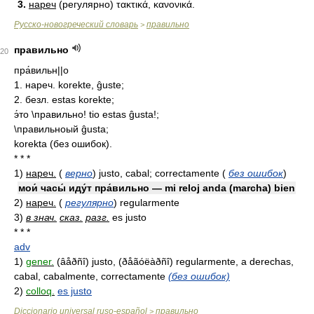
3.
нареч
(регулярно) τακτικά, κανονικά.
Русско-новогреческий словарь
правильно
>
правильно
20
пра́вильн||о
1. нареч. korekte, ĝuste;
2. безл. estas korekte;
э́то \правильно! tio estas ĝusta!;
\правильноый ĝusta;
korekta (без ошибок).
* * *
1)
нареч.
(
верно
)
justo, cabal; correctamente
(
без ошибок
)
мои́ часы́ иду́т пра́вильно — mi reloj anda (marcha) bien
2)
нареч.
(
регулярно
)
regularmente
3)
в знач.
сказ.
разг.
es justo
* * *
adv
1)
gener.
(âåðñî) justo, (ðåãóëàðñî) regularmente, a derechas,
cabal, cabalmente, correctamente
(без ошибок)
2)
colloq.
es justo
Diccionario universal ruso-español
правильно
>