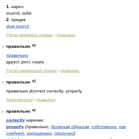
* * *
1.
нареч.
σωστά, καλά
2.
предик.
είναι σωστό
Русско-греческий словарь
правильно
>
правильно
4
правильно
дуруст, рост, саҳеҳ
Русско-таджикский словарь
правильно
>
правильно
5
правильно dcorrect correctly; properly
Sokrat personal
правильно
>
правильно
6
correctly
наречие:
properly
(правильно,
должным образом
,
собственно
,
как
следует
,
хорошенько
,
прилично
)