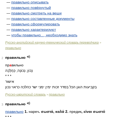
—
правильно описывать
—
правильно повёрнутый
—
правильно смотреть на вещи
—
правильно составленные документы
—
правильно сформулировать
—
правильно характеризуют
—
чтобы правильно..., необходимо знать
Русско-английский научно-технический словарь переводчика
>
правильно
правильно
2
пр
а
вильно
נָכוֹן; נְכוֹנָה; כַּהֲלָכָה
* * *
אישור
בקביעות הוגן הכל בסדר זכות ימין ימני ישר כהלכה כראוי נכון
Русско-ивритский словарь
правильно
>
правильно
3
правильно
1.
нареч
. σωστά, καλά 2.
предик
, είναι σωστό