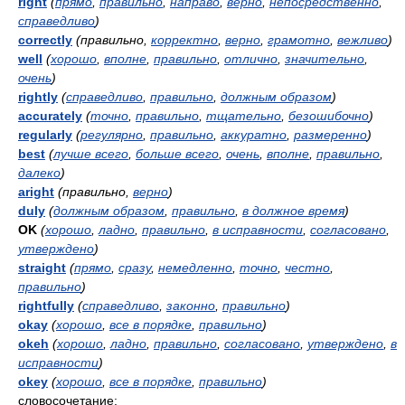
right
(
прямо
,
правильно
,
направо
,
верно
,
непосредственно
,
справедливо
)
correctly
(правильно,
корректно
,
верно
,
грамотно
,
вежливо
)
well
(
хорошо
,
вполне
,
правильно
,
отлично
,
значительно
,
очень
)
rightly
(
справедливо
,
правильно
,
должным образом
)
accurately
(
точно
,
правильно
,
тщательно
,
безошибочно
)
regularly
(
регулярно
,
правильно
,
аккуратно
,
размеренно
)
best
(
лучше всего
,
больше всего
,
очень
,
вполне
,
правильно
,
далеко
)
aright
(правильно,
верно
)
duly
(
должным образом
,
правильно
,
в должное время
)
OK
(
хорошо
,
ладно
,
правильно
,
в исправности
,
согласовано
,
утверждено
)
straight
(
прямо
,
сразу
,
немедленно
,
точно
,
честно
,
правильно
)
rightfully
(
справедливо
,
законно
,
правильно
)
okay
(
хорошо
,
все в порядке
,
правильно
)
okeh
(
хорошо
,
ладно
,
правильно
,
согласовано
,
утверждено
,
в
исправности
)
okey
(
хорошо
,
все в порядке
,
правильно
)
словосочетание: