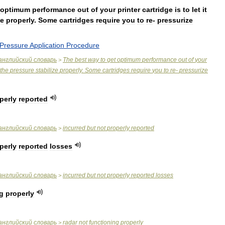
optimum
performance
out
of
your
printer
cartridge
is
to
let
it
ze
properly
.
Some
cartridges
require
you
to
re
-
pressurize
Pressure
Application
Procedure
английский
словарь
The
best
way
to
get
optimum
performance
out
of
your
>
the
pressure
stabilize
properly
.
Some
cartridges
require
you
to
re
-
pressurize
perly
reported
английский
словарь
incurred
but
not
properly
reported
>
perly
reported
losses
английский
словарь
incurred
but
not
properly
reported
losses
>
g
properly
английский
словарь
radar
not
functioning
properly
>