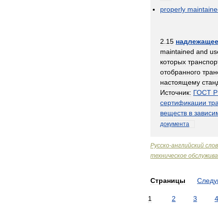
properly
maintaine
2
.
15
надлежаще
maintained
and
us
которых
транспор
отобранного
тран
настоящему
стан
Источник:
ГОСТ
Р
сертификации
тр
веществ
в
зависи
документа
Русско
-
английский
сло
техническое
обслужив
Страницы
След
1
2
3