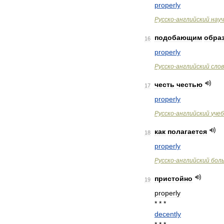
properly
Русско
-
английский
нау
подобающим
обра
16
properly
Русско
-
английский
сло
честь
честью
17
properly
Русско
-
английский
уче
как
полагается
18
properly
Русско
-
английский
бол
пристойно
19
properly
* * *
decently