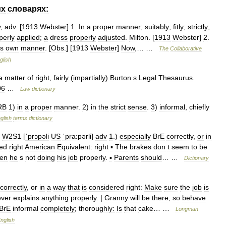
их
словарях:
y
,
adv
. [
1913
Webster
]
1
.
In
a
proper
manner
;
suitably
;
fitly
;
strictly
;
perly
applied
;
a
dress
properly
adjusted
.
Milton
. [
1913
Webster
]
2
.
s
own
manner
. [
Obs
.] [
1913
Webster
]
Now
,… …
The
Collaborative
glish
a
matter
of
right
,
fairly
(
impartially
)
Burton
s
Legal
Thesaurus
.
06
…
Law
dictionary
RB
1
)
in
a
proper
manner
.
2
)
in
the
strict
sense
.
3
)
informal
,
chiefly
glish
terms
dictionary
W2S1
[
ˈprɔpəli
US
ˈpra:pərli
]
adv
1
.)
especially
BrE
correctly
,
or
in
ed
right
American
Equivalent:
right
▪
The
brakes
don
t
seem
to
be
en
he
s
not
doing
his
job
properly
.
▪
Parents
should
… …
Dictionary
correctly
,
or
in
a
way
that
is
considered
right:
Make
sure
the
job
is
ever
explains
anything
properly
. |
Granny
will
be
there
,
so
behave
BrE
informal
completely
;
thoroughly:
Is
that
cake
… …
Longman
nglish