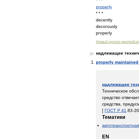
* * *
properly
* * *
decently
decorously
properly
Новый
русско
-
английск
надлежащее
техни
20
properly
maintained
надлежащее
тех
Техническое
обсл
средство
отвечае
средства
,
предус
[
ГОСТ
Р
41
.
83
-
20
Тематики
автотранспортна
EN