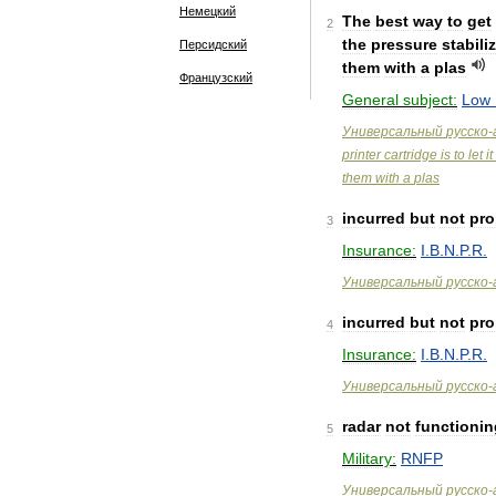
Немецкий
The
best
way
to
get
2
the
pressure
stabili
Персидский
them
with
a
plas
Французский
General
subject:
Low
Универсальный
русско
-
printer
cartridge
is
to
let
it
them
with
a
plas
incurred
but
not
pro
3
Insurance:
I
.
B
.
N
.
P
.
R
.
Универсальный
русско
-
incurred
but
not
pro
4
Insurance:
I
.
B
.
N
.
P
.
R
.
Универсальный
русско
-
radar
not
functionin
5
Military:
RNFP
Универсальный
русско
-