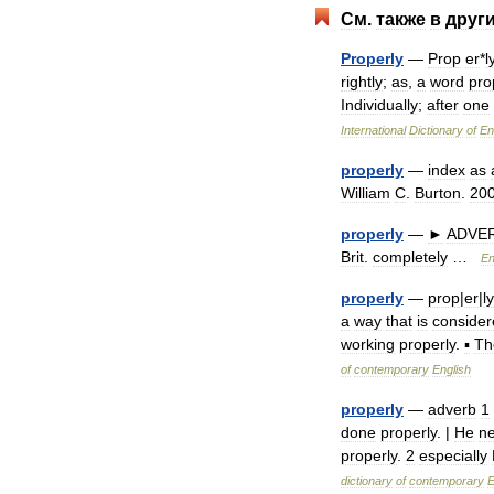
См
.
также
в
друг
Properly
—
Prop
er
*
l
rightly
;
as
,
a
word
pro
Individually
;
after
one
International
Dictionary
of
En
properly
—
index
as
William
C
.
Burton
.
20
properly
—
►
ADVE
Brit
.
completely
…
En
properly
—
prop
|
er
|
ly
a
way
that
is
consider
working
properly
.
▪
Th
of
contemporary
English
properly
—
adverb
1
done
properly
. |
He
n
properly
.
2
especially
dictionary
of
contemporary
E