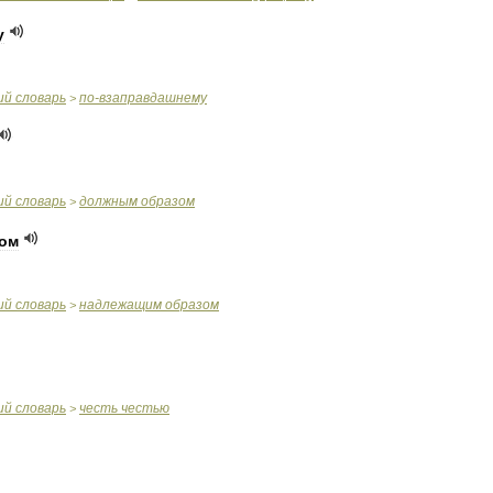
у
ий
словарь
по
-
взаправдашнему
>
ий
словарь
должным
образом
>
ом
ий
словарь
надлежащим
образом
>
ий
словарь
честь
честью
>