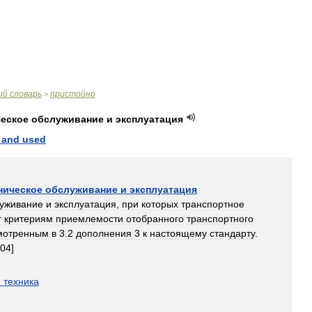
ий
словарь
пристойно
>
ческое
обслуживание
и
эксплуатация
and
used
ническое
обслуживание
и
эксплуатация
уживание
и
эксплуатация
,
при
которых
транспортное
т
критериям
приемлемости
отобранного
транспортного
мотренным
в
3
.
2
дополнения
3
к
настоящему
стандарту
.
04
]
я
техника