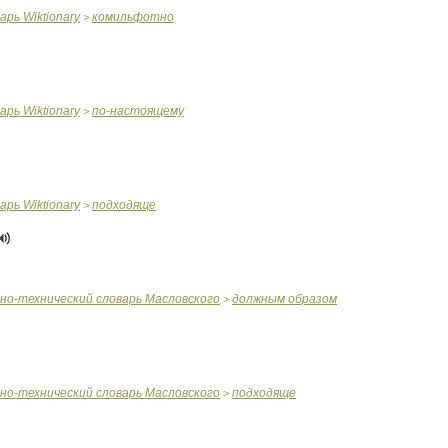
варь
Wiktionary
комильфотно
>
варь
Wiktionary
по
-
настоящему
>
варь
Wiktionary
подходяще
>
чно
-
технический
словарь
Масловского
должным
образом
>
чно
-
технический
словарь
Масловского
подходяще
>