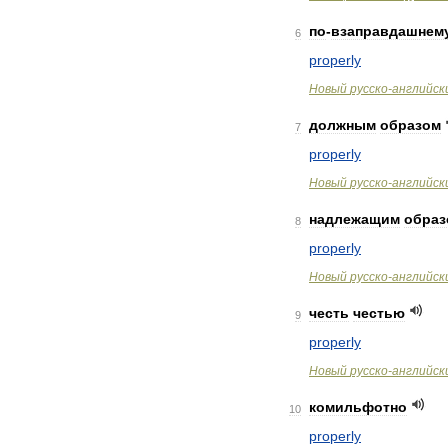
по
-
взаправдашнем
6
properly
Новый
русско
-
английск
должным
образом
7
properly
Новый
русско
-
английск
надлежащим
образ
8
properly
Новый
русско
-
английск
честь
честью
9
properly
Новый
русско
-
английск
комильфотно
10
properly