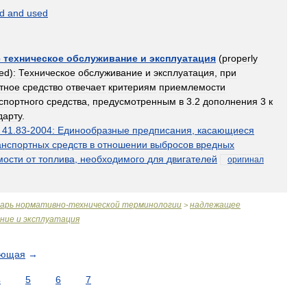
d
and
used
е
техническое
обслуживание
и
эксплуатация
(
properly
ed
)
:
Техническое
обслуживание
и
эксплуатация
,
при
тное
средство
отвечает
критериям
приемлемости
спортного
средства
,
предусмотренным
в
3
.
2
дополнения
3
к
дарту
.
41
.
83
-
2004:
Единообразные
предписания
,
касающиеся
анспортных
средств
в
отношении
выбросов
вредных
мости
от
топлива
,
необходимого
для
двигателей
оригинал
варь
нормативно
-
технической
терминологии
надлежащее
>
ание
и
эксплуатация
ующая
→
4
5
6
7