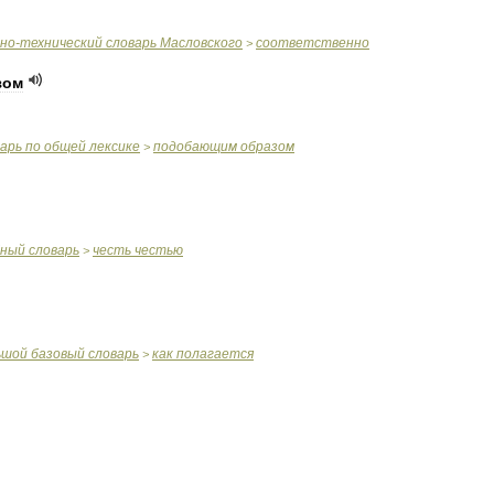
чно
-
технический
словарь
Масловского
соответственно
>
зом
варь
по
общей
лексике
подобающим
образом
>
бный
словарь
честь
честью
>
ьшой
базовый
словарь
как
полагается
>