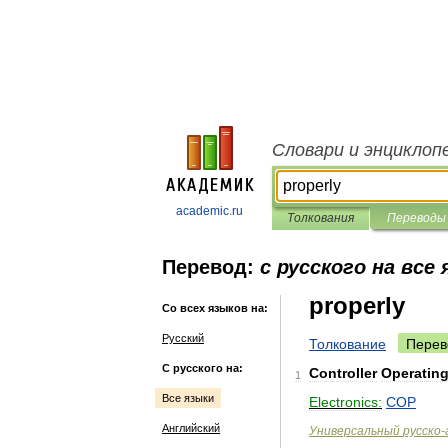
Словари и энциклоп
academic.ru
Толкования
Переводы
Перевод:
с русского на все
properly
Со всех языков на:
Русский
Толкование
Перев
С русского на:
Controller
Operatin
1
Все языки
Electronics:
COP
Английский
Универсальный
русско
-