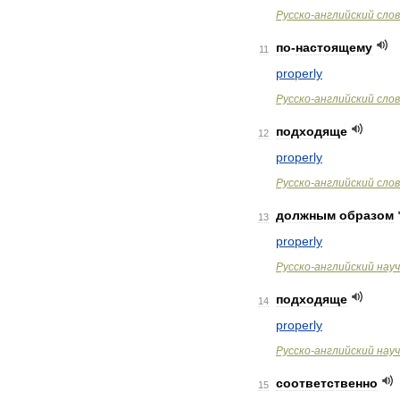
Русско
-
английский
сло
по
-
настоящему
11
properly
Русско
-
английский
сло
подходяще
12
properly
Русско
-
английский
сло
должным
образом
13
properly
Русско
-
английский
нау
подходяще
14
properly
Русско
-
английский
нау
соответственно
15