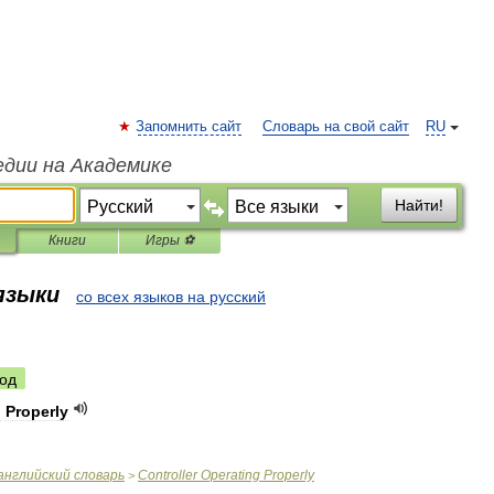
Запомнить сайт
Словарь на свой сайт
RU
едии на Академике
Найти!
Книги
Игры ⚽
 языки
со всех языков на русский
од
g
Properly
английский
словарь
Controller
Operating
Properly
>