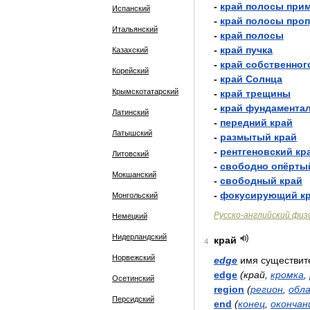
-
край
полосы
прим
Испанский
-
край
полосы
проп
Итальянский
-
край
полосы
-
край
пучка
Казахский
-
край
собственног
Корейский
-
край
Солнца
Крымскотатарский
-
край
трещины
-
край
фундамента
Латинский
-
передний
край
Латышский
-
размытый
край
-
рентгеновский
кр
Литовский
-
свободно
опёрты
Мокшанский
-
свободный
край
-
фокусирующий
к
Монгольский
Русско
-
английский
физ
Немецкий
Нидерландский
край
4
Норвежский
edge
имя
существит
edge
(
край
,
кромка
,
Осетинский
region
(
регион
,
обл
Персидский
end
(
конец
,
окончан