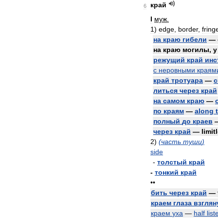
край
6
I
муж
.
1
)
edge
,
border
,
fring
на
краю
гибели
—
на
краю
могилы
,
у
режущий
край
инс
с
неровными
краям
край
тротуара
—
c
литься
через
край
на
самом
краю
—
по
краям
—
along
полный
до
краев
через
край
—
limit
2
)
(
часть
туши
)
side
-
толстый
край
-
тонкий
край
••
бить
через
край
—
краем
глаза
взглян
краем
уха
—
half
list