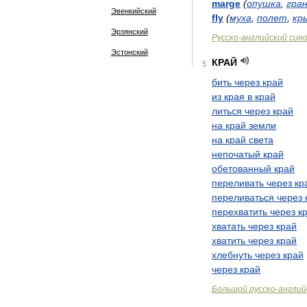
marge
(
опушка
,
гра
Эвенкийский
fly
(
муха
,
полет
,
кр
Эрзянский
Русско
-
английский
син
Эстонский
КРАЙ
5
бить
через
край
из
края
в
край
литься
через
край
на
край
земли
на
край
света
непочатый
край
обетованный
край
переливать
через
кр
переливаться
через
перехватить
через
к
хватать
через
край
хватить
через
край
хлебнуть
через
край
через
край
Большой
русско
-
англий