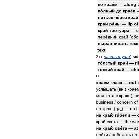
по
края́м
—
along
по́лный
до
краёв
ли́ться
че́рез
край
край
ра́ны
—
lip
of
край
тротуа́ра
—
c
пере́дний
край
(
обо
выра́внивать
текс
text
2
)
(
часть
туши
)
sid
то́лстый
край
—
ri
то́нкий
край
—
chi
••
краем
гла́за
—
out
услы́шать
(
вн
.
)
крае
моя́
ха́та
с
краю
(,
ни
business
/
concern
of
на
краю́
(
рд
.
)
—
on
t
на
краю́
ги́бели
—
край
све́та
—
the
wor
на
краю́
све́та
—
at
пойти́
/
побежа́ть
на