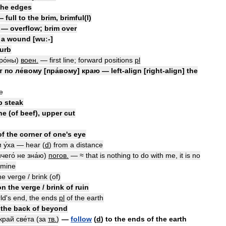
the
edges
—
full
to
the
brim
,
brimful
(
l
)
—
overflow
;
brim
over
a
wound
[
wuː
-]
urb
ро́ны
)
воен
.
—
first
line
;
forward
positions
pl
т
по
ле́вому
[
пра́вому
]
краю
—
left
-
align
[
right
-
align
]
the
e
b
steak
ne
(
of
beef
),
upper
cut
of
the
corner
of
one
'
s
eye
м
у́ха
—
hear
(
d
)
from
a
distance
чего́
не
зна́ю
)
погов
.
— ≈
that
is
nothing
to
do
with
me
,
it
is
no
mine
he
verge
/
brink
(
of
)
on
the
verge
/
brink
of
ruin
ld
'
s
end
,
the
ends
pl
of
the
earth
the
back
of
beyond
край
све́та
(
за
тв
.
)
—
follow
(
d
)
to
the
ends
of
the
earth