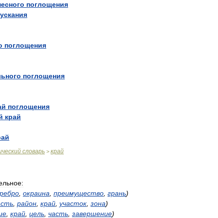
есного
поглощения
ускания
о
поглощения
льного
поглощения
ай
поглощения
й
край
рай
ический
словарь
край
>
ельное:
ребро
,
окраина
,
преимущество
,
грань
)
асть
,
район
,
край
,
участок
,
зона
)
ие
,
край
,
цель
,
часть
,
завершение
)