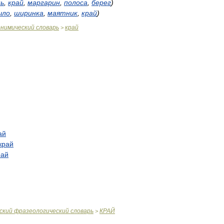
нь
,
край
,
маргарин
,
полоса
,
берег
)
ыло
,
ширинка
,
маятник
,
край
)
онимический
словарь
край
>
ай
край
рай
ский
фразеологический
словарь
КРАЙ
>