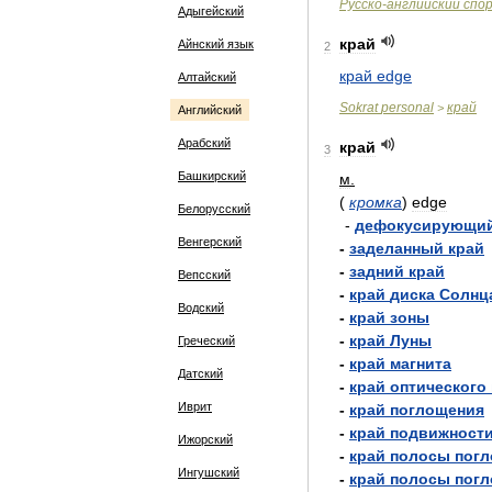
Русско
-
английский
спо
Адыгейский
край
Айнский язык
2
край
edge
Алтайский
Sokrat
personal
край
>
Английский
Арабский
край
3
Башкирский
м
.
(
кромка
)
edge
Белорусский
-
дефокусирующи
Венгерский
-
заделанный
край
-
задний
край
Вепсский
-
край
диска
Солнц
Водский
-
край
зоны
-
край
Луны
Греческий
-
край
магнита
Датский
-
край
оптического
Иврит
-
край
поглощения
-
край
подвижност
Ижорский
-
край
полосы
пог
Ингушский
-
край
полосы
пог