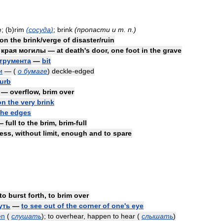
e
; (
b
)
rim
(
сосуда
)
;
brink
(
пропасти
и
т
.
п
.)
on
the
brink
/
verge
of
disaster
/
ruin
края
могилы
—
at
death
'
s
door
,
one
foot
in
the
grave
трумента
—
bit
и
—
(
о
бумаге
)
deckle
-
edged
urb
—
overflow
,
brim
over
on
the
very
brink
the
edges
—
full
to
the
brim
,
brim
-
full
less
,
without
limit
,
enough
and
to
spare
to
burst
forth
,
to
brim
over
уть
—
to
see
out
of
the
corner
of
one
'
s
eye
en
(
слушать
)
;
to
overhear
,
happen
to
hear
(
слышать
)