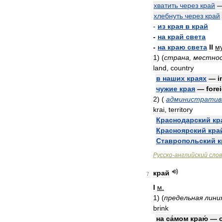
хватить
через
край
хлебнуть
через
край
-
из
края
в
край
-
на
край
света
-
на
краю
света
II
м
1
)
(
страна
,
местно
land
,
country
в
наших
краях
—
i
чужие
края
—
fore
2
)
(
административ
krai
,
territory
Краснодарский
кр
Красноярский
кра
Ставропольский
к
Русско
-
английский
сло
край
7
I
м
.
1
)
(
предельная
лини
brink
на
са́мом
краю́
—