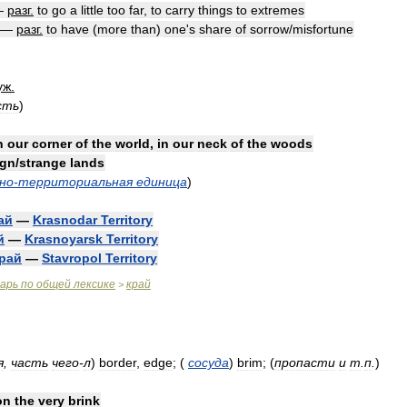
—
разг
.
to
go
a
little
too
far
,
to
carry
things
to
extremes
—
разг
.
to
have
(
more
than
)
one
'
s
share
of
sorrow
/
misfortune
уж
.
сть
)
n
our
corner
of
the
world
,
in
our
neck
of
the
woods
ign
/
strange
lands
но
-
территориальная
единица
)
ай
—
Krasnodar
Territory
й
—
Krasnoyarsk
Territory
рай
—
Stavropol
Territory
варь
по
общей
лексике
край
>
я
,
часть
чего
-
л
)
border
,
edge
;
(
сосуда
)
brim
;
(
пропасти
и
т
.
п
.
)
on
the
very
brink