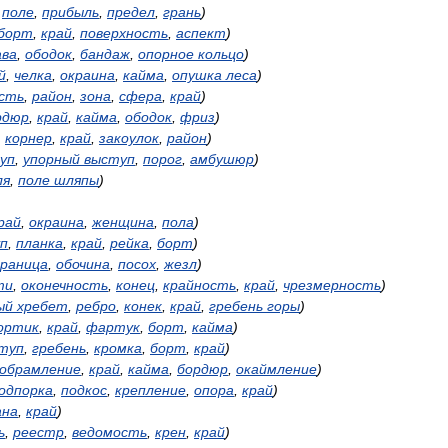
,
поле
,
прибыль
,
предел
,
грань
)
борт
,
край
,
поверхность
,
аспект
)
ава
,
ободок
,
бандаж
,
опорное
кольцо
)
й
,
челка
,
окраина
,
кайма
,
опушка
леса
)
сть
,
район
,
зона
,
сфера
,
край
)
рдюр
,
край
,
кайма
,
ободок
,
фриз
)
,
корнер
,
край
,
закоулок
,
район
)
уп
,
упорный
выступ
,
порог
,
амбушюр
)
ля
,
поле
шляпы
)
рай
,
окраина
,
женщина
,
пола
)
п
,
планка
,
край
,
рейка
,
борт
)
граница
,
обочина
,
посох
,
жезл
)
ти
,
оконечность
,
конец
,
крайность
,
край
,
чрезмерность
)
ый
хребет
,
ребро
,
конек
,
край
,
гребень
горы
)
ортик
,
край
,
фартук
,
борт
,
кайма
)
туп
,
гребень
,
кромка
,
борт
,
край
)
обрамление
,
край
,
кайма
,
бордюр
,
окаймление
)
одпорка
,
подкос
,
крепление
,
опора
,
край
)
ана
,
край
)
ь
,
реестр
,
ведомость
,
крен
,
край
)