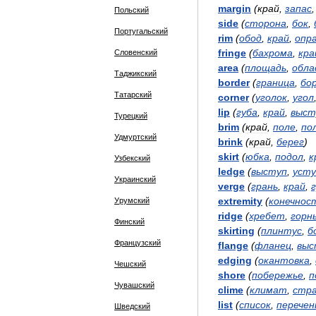
margin
(
край
,
запас
Польский
side
(
сторона
,
бок
,
Португальский
rim
(
обод
,
край
,
опр
fringe
(
бахрома
,
кра
Словенский
area
(
площадь
,
обла
Таджикский
border
(
граница
,
бо
Татарский
corner
(
уголок
,
угол
lip
(
губа
,
край
,
выст
Турецкий
brim
(
край
,
поле
,
по
Удмуртский
brink
(
край
,
берег
)
skirt
(
юбка
,
подол
,
к
Узбекский
ledge
(
выступ
,
усту
Украинский
verge
(
грань
,
край
,
extremity
(
конечнос
Урумский
ridge
(
хребет
,
горн
Финский
skirting
(
плинтус
,
б
Французский
flange
(
фланец
,
выс
edging
(
окантовка
,
Чешский
shore
(
побережье
,
п
Чувашский
clime
(
климат
,
стр
list
(
список
,
перечен
Шведский