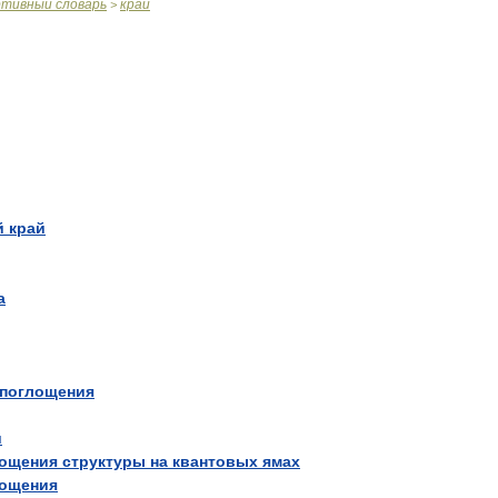
ртивный
словарь
край
>
й
край
а
поглощения
и
лощения
структуры
на
квантовых
ямах
лощения