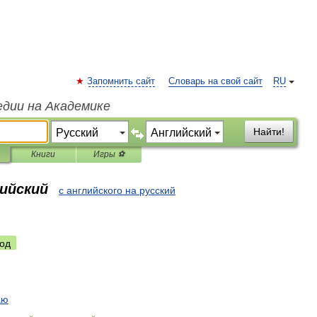
Запомнить сайт
Словарь на свой сайт
RU
едии на Академике
Найти!
Книги
Игры ⚽
лийский
с английского на русский
од
аю