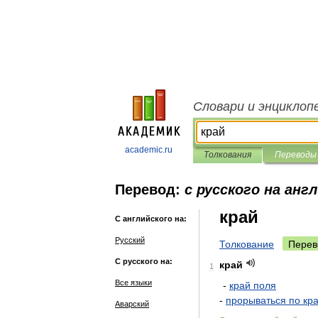
Словари и энциклоп
academic.ru
Толкования
Переводы
Перевод:
с русского на анг
край
С английского на:
Русский
Толкование
Перев
С русского на:
край
1
Все языки
-
край
поля
-
прорываться
по
кр
Аварский