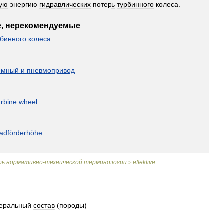
вую
энергию
гидравлических
потерь
турбинного
колеса
.
е
,
нерекомендуемые
рбинного
колеса
емный
и
пневмопривод
urbine
wheel
radförderhöhe
рь
нормативно
-
технической
терминологии
effektive
>
еральный
состав
(
породы
)