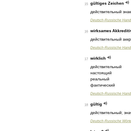
gültiges
Zeichen
15
действительный
знак
Deutsch
-
Russische
Hand
wirksames
Akkrediti
16
действительный
акк
Deutsch
-
Russische
Hand
wirklich
17
действительный
настоящий
реальный
фактический
Deutsch
-
Russische
Hand
gültig
18
действительный
;
зн
Deutsch
-
Russische
Wört