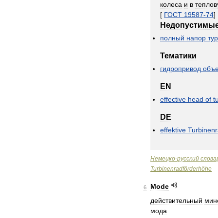
колеса
и
в
тепло
[
ГОСТ
19587
-
74
]
Недопустимы
полный
напор
ту
Тематики
гидропривод
объ
EN
effective
head
of
t
DE
effektive
Turbinen
Немецко
-
русский
слова
Turbinenradförderhöhe
Mode
6
действительный
мин
мода