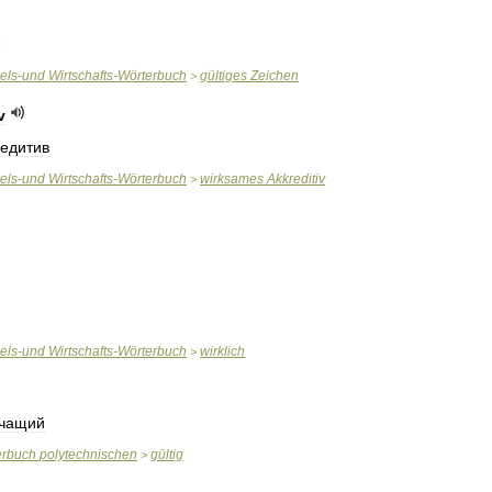
els
-
und
Wirtschafts
-
Wörterbuch
gültiges
Zeichen
>
v
редитив
els
-
und
Wirtschafts
-
Wörterbuch
wirksames
Akkreditiv
>
els
-
und
Wirtschafts
-
Wörterbuch
wirklich
>
ачащий
erbuch
polytechnischen
gültig
>