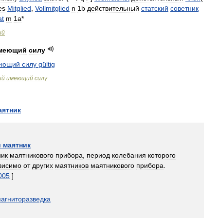
es
Mitglied
,
Vollmitglied
n
1b
действительный
статский
советник
at
m
1a
*
ый
меющий
силу
еющий
силу
gültig
ый
имеющий
силу
аятник
й
маятник
ник
маятникового
прибора
,
период
колебания
которого
висимо
от
других
маятников
маятникового
прибора
.
005
]
агниторазведка