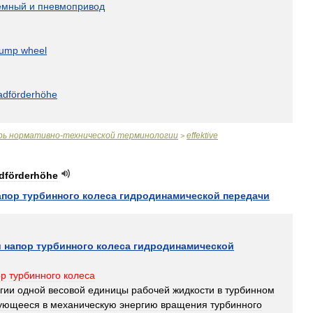
емный
и
пневмопривод
ump
wheel
dförderhöhe
рь
нормативно
-
технической
терминологии
effektive
>
dförderhöhe
апор
турбинного
колеса
гидродинамической
передачи
й
напор
турбинного
колеса
гидродинамической
ор
турбинного
колеса
гии
одной
весовой
единицы
рабочей
жидкости
в
турбинном
ующееся
в
механическую
энергию
вращения
турбинного