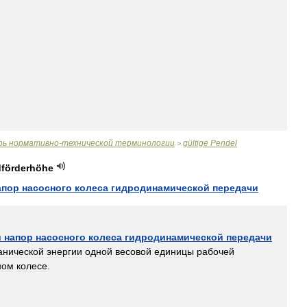
рь
нормативно
-
технической
терминологии
gültige
Pendel
>
förderhöhe
апор
насосного
колеса
гидродинамической
передачи
й
напор
насосного
колеса
гидродинамической
передачи
анической
энергии
одной
весовой
единицы
рабочей
ном
колесе
.