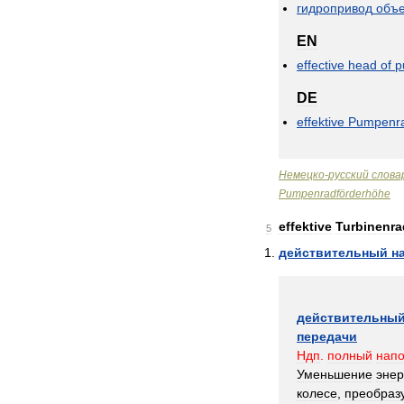
гидропривод
объ
EN
effective
head
of
p
DE
effektive
Pumpenra
Немецко
-
русский
слова
Pumpenradförderhöhe
effektive
Turbinenra
5
действительный
н
действительны
передачи
Ндп
.
полный
нап
Уменьшение
энер
колесе
,
преобраз