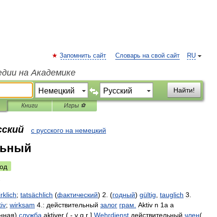
Запомнить сайт
Словарь на свой сайт
RU
едии на Академике
Найти!
Книги
Игры ⚽
сский
с русского на немецкий
льный
од
rklich
;
tatsächlich
(
фактический
)
2
. (
годный
)
gültig
,
tauglich
3
.
tiv
;
wirksam
4
.
:
действительный
залог
грам
.
Aktiv
n
1a
а
нная
)
служба
aktiver
( -
v
q
r
]
Wehrdienst
действительный
член
(