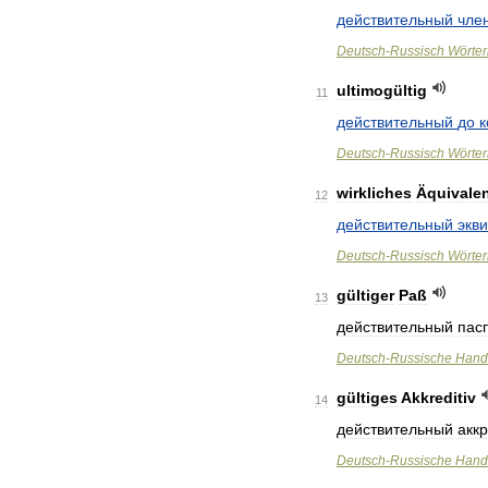
действительный
чле
Deutsch
-
Russisch
Wörte
ultimogültig
11
действительный
до
к
Deutsch
-
Russisch
Wörte
wirkliches
Äquivale
12
действительный
экв
Deutsch
-
Russisch
Wörte
gültiger
Paß
13
действительный
пас
Deutsch
-
Russische
Hand
gültiges
Akkreditiv
14
действительный
акк
Deutsch
-
Russische
Hand