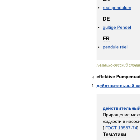
real
pendulum
DE
gültige
Pendel
FR
pendule
réel
Немецко
-
русский
слова
effektive
Pumpenrad
4
действительный
н
действительны
Приращение
мех
жидкости
в
насос
[
ГОСТ
19587
-
74
]
Тематики