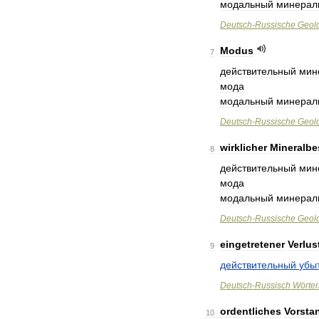
модальный
минерал
Deutsch
-
Russische
Geol
Modus
7
действительный
мин
мода
модальный
минерал
Deutsch
-
Russische
Geol
wirklicher
Mineralbe
8
действительный
мин
мода
модальный
минерал
Deutsch
-
Russische
Geol
eingetretener
Verlus
9
действительный
убы
Deutsch
-
Russisch
Wörte
ordentliches
Vorsta
10