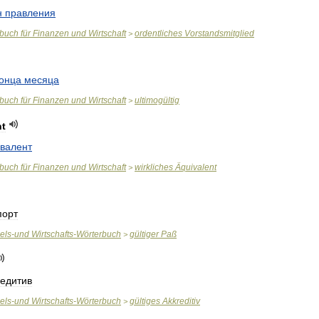
н
правления
rbuch
für
Finanzen
und
Wirtschaft
ordentliches
Vorstandsmitglied
>
онца
месяца
rbuch
für
Finanzen
und
Wirtschaft
ultimogültig
>
nt
ивалент
rbuch
für
Finanzen
und
Wirtschaft
wirkliches
Äquivalent
>
порт
els
-
und
Wirtschafts
-
Wörterbuch
gültiger
Paß
>
редитив
els
-
und
Wirtschafts
-
Wörterbuch
gültiges
Akkreditiv
>