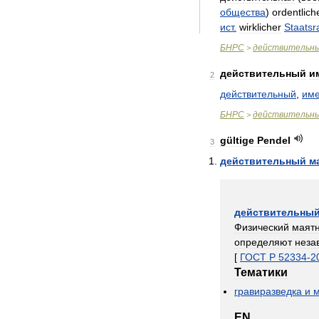
общества
)
ordentlich
ист
.
wirklicher
Staatsr
БНРС
действительн
>
действительный
и
2
действительный
,
им
БНРС
действительн
>
gültige
Pendel
3
действительный
м
действительны
Физический
маят
определяют
неза
[
ГОСТ
Р
52334
-
2
Тематики
гравиразведка
и
м
EN