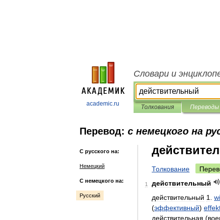
Словари и энциклоп
academic.ru
Толкования
Переводы
Перевод:
с немецкого на ру
действите
С русского на:
Немецкий
Толкование
Перев
С немецкого на:
действительный
1
Русский
действительный
1
.
wi
(
эффективный
)
effek
действительная
(
вое