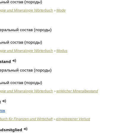
ьный
состав
(
породы
)
ogie
und
Mineralogie
Wörterbuch
Mode
>
еральный
состав
(
породы
)
ьный
состав
(
породы
)
ogie
und
Mineralogie
Wörterbuch
Modus
>
stand
еральный
состав
(
породы
)
ьный
состав
(
породы
)
ogie
und
Mineralogie
Wörterbuch
wirklicher
Mineralbestand
>
t
ток
rbuch
für
Finanzen
und
Wirtschaft
eingetretener
Verlust
>
ndsmitglied