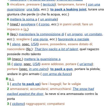
5
rincalzare, pressare
(
terriccio
)
; tamponare, turare
(
con una
guarnizione
:
una falla
,
ecc.
):
to pack a leaking joint
, turare una
giuntura che perde (
o
che fa acqua, ecc.)
6
mettere la soma a
(
un animale
)
7
(
med.
)
avvolgere
(
il corpo
,
ecc.
)
in panni umidi; fare un
impacco a (
q.
)
8
(
leg.
)
manipolare la composizione di
(
un organo
,
un comitato
,
ecc.
)
; scegliere
(
una giuria
,
ecc.
)
favorevole e parziale
9
(
slang
,
spec.
USA
)
avere, possedere, essere dotato di;
nascondere
(
fig.
):
That boy packs a lot of talent
, quel ragazzo
possiede molto talento
10
(
mecc.
)
mettere la guarnizione a
11
(
slang
,
spec.
USA
)
avere addosso, portare
(
un'arma
)
;
portare
(
spec.
in uno zaino
):
to pack a gun
, portare la pistola;
andare in giro armato (
con arma da fuoco
)
B
v. i.
1
(
anche
to pack up
)
fare i bagagli; far le valigie
2
ammassarsi; accumularsi; ammucchiarsi:
The snow had
packed against the door
, la neve si era ammassata contro la
porta
3
(
ciclismo
)
raggrupparsi; compattarsi