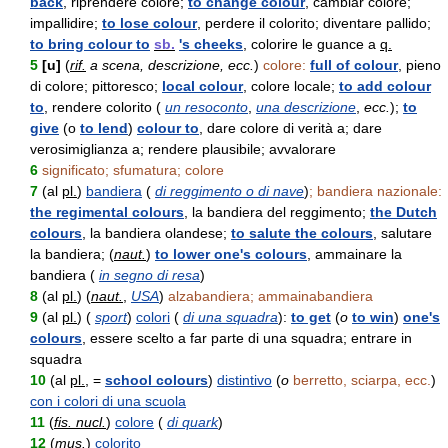
back
, riprendere colore;
to change colour
, cambiar colore;
impallidire;
to lose colour
, perdere il colorito; diventare pallido;
to bring colour to
sb.
's cheeks
, colorire le guance a
q.
5
[u]
(
rif.
a scena, descrizione, ecc.
)
colore:
full of colour
, pieno
di colore; pittoresco;
local colour
, colore locale;
to add colour
to
, rendere colorito (
un resoconto
,
una descrizione
,
ecc.
);
to
give
(o
to lend
)
colour to
, dare colore di verità a; dare
verosimiglianza a; rendere plausibile; avvalorare
6
significato; sfumatura; colore
7
(al
pl.
)
bandiera
(
di reggimento o di nave
)
; bandiera nazionale:
the regimental colours
, la bandiera del reggimento;
the Dutch
colours
, la bandiera olandese;
to salute the colours
, salutare
la bandiera; (
naut.
)
to lower one's colours
, ammainare la
bandiera (
in segno di resa
)
8
(al
pl.
) (
naut.
,
USA
)
alzabandiera; ammainabandiera
9
(al
pl.
) (
sport
)
colori
(
di una squadra
):
to get
(
o
to win
)
one's
colours
, essere scelto a far parte di una squadra; entrare in
squadra
10
(al
pl.
, =
school colours
)
distintivo
(
o
berretto, sciarpa, ecc.
)
con i colori di una scuola
11
(
fis. nucl.
)
colore
(
di quark
)
12
(
mus.
)
colorito