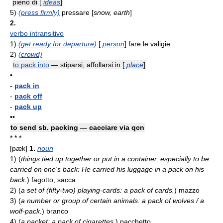
pieno di [
ideas
]
5)
(press firmly)
pressare [
snow, earth
]
2.
verbo intransitivo
1)
(get ready for departure)
[
person
] fare le valigie
2)
(crowd)
to pack into
— stiparsi, affollarsi in [
place
]
•
-
pack in
-
pack off
-
pack up
••
to send sb. packing — cacciare via qcn
* * *
[pæk]
1.
noun
1)
(
things tied up together or put in a container, especially to be
carried on one's back: He carried his luggage in a pack on his
back.
)
fagotto, sacca
2)
(
a set of (fifty-two) playing-cards: a pack of cards.
)
mazzo
3)
(
a number or group of certain animals: a pack of wolves / a
wolf-pack.
)
branco
4)
(
a packet: a pack of cigarettes.
)
pacchetto