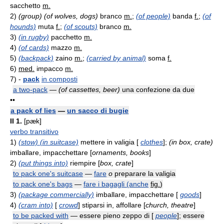
sacchetto
m.
2)
(group) (of wolves, dogs)
branco
m.
;
(of people)
banda
f.
;
(of
hounds)
muta
f.
;
(of scouts)
branco
m.
3)
(in rugby)
pacchetto
m.
4)
(of cards)
mazzo
m.
5)
(backpack)
zaino
m.
;
(carried by animal)
soma
f.
6)
med.
impacco
m.
7)
-
pack
in composti
a two-pack
—
(of cassettes, beer)
una confezione da due
••
a pack of lies
—
un sacco di bugie
II
1.
[pæk]
verbo transitivo
1)
(stow) (in suitcase)
mettere in valigia [
clothes
];
(in box, crate)
imballare, impacchettare [
ornaments, books
]
2)
(put things into)
riempire [
box, crate
]
to pack one's suitcase
—
fare
o
preparare la valigia
to pack one's bags
—
fare i bagagli (anche
fig.
)
3)
(package commercially)
imballare, impacchettare [
goods
]
4)
(cram into)
[
crowd
] stiparsi in, affollare [
church, theatre
]
to be packed with
— essere pieno zeppo di [
people
]; essere