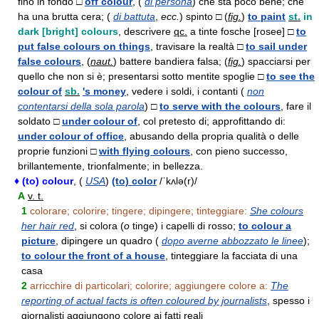
fino in fondo □
off colour
, (
di persona
) che sta poco bene; che
ha una brutta cera; (
di battuta
,
ecc.
) spinto □ (
fig.
)
to paint
st.
in
dark [bright] colours
, descrivere
qc.
a tinte fosche [rosee] □
to
put false colours on things
, travisare la realtà □
to sail under
false colours
, (
naut.
) battere bandiera falsa; (
fig.
) spacciarsi per
quello che non si è; presentarsi sotto mentite spoglie □
to see the
colour of
sb.
's money
, vedere i soldi, i contanti (
non
contentarsi della sola parola
) □
to serve with the colours
, fare il
soldato □
under colour of
, col pretesto di; approfittando di:
under colour of office
, abusando della propria qualità o delle
proprie funzioni □
with flying colours
, con pieno successo,
brillantemente, trionfalmente; in bellezza.
♦ (to) colour
, (
USA
)
(to) color
/ˈkʌlə(r)/
A
v. t.
1
colorare; colorire; tingere; dipingere; tinteggiare:
She colours
her hair red
, si colora (
o
tinge) i capelli di rosso;
to colour a
picture
, dipingere un quadro (
dopo averne abbozzato le linee
);
to colour the front of a house
, tinteggiare la facciata di una
casa
2
arricchire di particolari; colorire; aggiungere colore a:
The
reporting of actual facts is often coloured by journalists
, spesso i
giornalisti aggiungono colore ai fatti reali