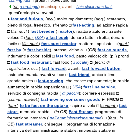
coming fast
, i proiettili piovevano fitti
4
(
rif.
a orologio
)
in anticipo; avanti:
This clock runs fast
,
quest'orologio va avanti
●
fast and furious
, (
avv.
) molto rapidamente; (
agg.
) scatenato,
pieno di foga, frenetico, sfrenato □
fast-acting
, ad azione rapida
□ (
fis. nucl.
)
fast breeder
(
reactor
), reattore autofertilizzante
veloce □ (
fam.
USA
)
a fast buck
, denaro fatto in fretta; denaro
facile □ (
fis. nucl.
)
fast-burst reactor
, reattore impulsato □ (
poet.
)
fast by
(
o
fast beside
), presso; vicino a □ (
GB
)
fast coloureds
,
indumenti a colori solidi □
fast food
, pasto veloce; cibi (
pl.
) pronti
□
fast food restaurant
, fast food (
il locale
) □ (
tecn.
:
di
registratore, ecc.
)
fast forward
, avanti:
fast forward button
,
tasto che manda avanti veloce □
fast friend
, amico intimo;
grande amico □
fast-growing
, che cresce rapidamente; in rapido
aumento; in rapida espansione □ (
USA
)
fast line service
,
servizio di consegna rapida (
di pacchi
); corriere espresso □
(
comm.
,
market.
)
fast-moving consumer goods
►
FMCG □
(
fam.
)
to be fast on the uptake
, capire al volo □ (
comput.
)
fast
store
, memoria rapida □ (
in
GB
)
Fast Stream
, programma di
formazione intensiva (
nell'amministrazione statale
) □ (
fam.
,
in
GB
)
fast streamer
, chi segue il programma di formazione
intensiva dell'amministrazione statale; impiegato statale in