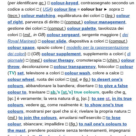
(
per identificare
qc.
) □
colour-keyed
, contrassegnato secondo un
codice a colori □ (
USA
)
colour line
=
colour bar ►
sopra □
(
tecn.
)
colour matching
, equilibratura dei colori □ (
leg.
)
colour
of right
, parvenza di diritto □ (
comput.
)
colour management
,
gestione dei colori □ (
comput.
)
colour palette
, tavolozza dei
colori □ (
mil.
,
in
GB
)
colour sergeant
, sergente maggiore (
dei
Royal Marines
) □
colour slide
, diapositiva a colori □ (
comput.
)
colour space
, spazio colore (
modello per la rappresentazione
dei colori
) □ (
GB
)
colour supplement
, supplemento a colori (
di
giornale
) □ (
med.
)
colour therapy
, cromoterapia □ (
chim.
)
colour
throw
, decolorazione □
colour transparency
, fotocolor □
colour
(
TV
)
set
, televisore a colori □
colour wash
, colore a calce □
colour wheel
, ruota dei colori □ (
mil.
e
fig.
)
to desert one's
colours
, abbandonare la bandiera; disertare □
to give a false
colour to
, travisare □
sb.
's [
st.
's] true colours
, quello che
q.
[qc.] è veramente; la vera natura di
q.
[qc.]:
to see
st.
in its true
colours
, vedere
qc.
come realmente è;
to show one's true
colours
, mostrarsi per quel che si è; rivelare la propria natura □
(
mil.
)
to join the colours
, arruolarsi nell'esercito □
to lose
colour
, sbiancare; impallidire □ (
fig.
)
to nail one's colours to
the mast
, prendere posizione senza tentennamenti, impegnarsi