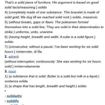
That's a solid piece of furniture; His argument is based on good
solid facts/reasoning.
)
solido
4)
(
completely made of one substance: This bracelet is made of
solid gold; We dug till we reached solid rock.
)
solido, massiccio
5)
(
without breaks, gaps or flaws: The policemen formed
themselves into a solid line; They are solid in their determination to
strike.
)
uniforme, unito, unanime
6)
(
having height, breadth and width: A cube is a solid figure.
)
solido
7)
(
consecutive; without a pause: I've been working for six solid
hours.
)
ininterrotto, di fila
2.
adverb
(
without interruption; continuously: She was working for six hours
solid.
)
ininterrottamente
3.
noun
1)
(
a substance that is solid: Butter is a solid but milk is a liquid.
)
sostanza solida
2)
(
a shape that has length, breadth and height.
)
solido
•
-
solidarity
-
solidify