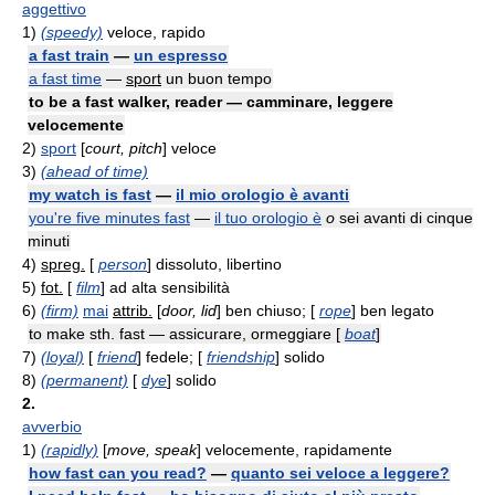
aggettivo
1)
(speedy)
veloce, rapido
a fast train
—
un espresso
a fast time
—
sport
un buon tempo
to be a fast walker, reader — camminare, leggere
velocemente
2)
sport
[
court, pitch
] veloce
3)
(ahead of time)
my watch is fast
—
il mio orologio è avanti
you're five minutes fast
—
il tuo orologio è
o
sei avanti di cinque
minuti
4)
spreg.
[
person
] dissoluto, libertino
5)
fot.
[
film
] ad alta sensibilità
6)
(firm)
mai
attrib.
[
door, lid
] ben chiuso; [
rope
] ben legato
to make sth. fast — assicurare, ormeggiare [
boat
]
7)
(loyal)
[
friend
] fedele; [
friendship
] solido
8)
(permanent)
[
dye
] solido
2.
avverbio
1)
(rapidly)
[
move, speak
] velocemente, rapidamente
how fast can you read?
—
quanto sei veloce a leggere?