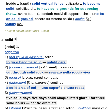
freddo □ (
equit.
)
solid vertical fence
, palizzata □
to become
solid
, solidificarsi □
to have solid grounds for supposing
that…
, avere buoni (
o
fondati) motivi di supporre che… □
to be
on solid ground
, essere su terreno solido (
anche
fig.
)
solidly
avv.
English-Italian dictionary
♦ solid
>
solid
4
['sɒlɪd]
1.
aggettivo
1)
(not liquid or gaseous)
solido
to go o become solid
—
solidificarsi
2)
(of one substance)
[
gold, steel
] massiccio
cut through solid rock
—
scavato nella roccia viva
3)
(dense)
[
crowd, earth
] compatto
4)
(unbroken)
[
line, expanse
] continuo
a solid area of red
—
una superficie tutta rossa
5)
(uninterrupted)
five solid days five days solid cinque interi giorni; for three
solid hours — per tre ore filate
6)
(strong)
[
structure, basis, argument
] solido; [
building
] massiccio