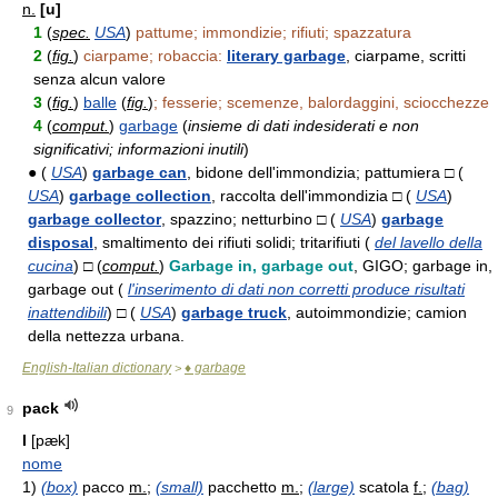
n.
[u]
1
(
spec.
USA
)
pattume; immondizie; rifiuti; spazzatura
2
(
fig.
)
ciarpame; robaccia:
literary garbage
, ciarpame, scritti
senza alcun valore
3
(
fig.
)
balle
(
fig.
)
; fesserie; scemenze, balordaggini, sciocchezze
4
(
comput.
)
garbage
(
insieme di dati indesiderati e non
significativi; informazioni inutili
)
● (
USA
)
garbage can
, bidone dell'immondizia; pattumiera □ (
USA
)
garbage collection
, raccolta dell'immondizia □ (
USA
)
garbage collector
, spazzino; netturbino □ (
USA
)
garbage
disposal
, smaltimento dei rifiuti solidi; tritarifiuti (
del lavello della
cucina
) □ (
comput.
)
Garbage in, garbage out
, GIGO; garbage in,
garbage out (
l'inserimento di dati non corretti produce risultati
inattendibili
) □ (
USA
)
garbage truck
, autoimmondizie; camion
della nettezza urbana.
English-Italian dictionary
♦ garbage
>
pack
9
I
[pæk]
nome
1)
(box)
pacco
m.
;
(small)
pacchetto
m.
;
(large)
scatola
f.
;
(bag)