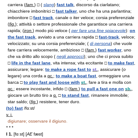
carriera (
fam.
) □ (
slang
)
fast talk
, discorso da ciarlatano;
chiacchiere imbonitrici □
fast talker
, uno che ha una parlantina;
imbonitore □
fast track
, canale o iter veloce; corsia preferenziale
(
fig.
); attività o settore professionale che garantisce una carriera
rapida; (
iron.
) modo più veloce (
per fare una fine spiacevole
):
on
the fast track
, avviato a una carriera rapida □
fast-track
, veloce;
velocizzato; su una corsia preferenziale; (
di persona
) che vuole
fare carriera velocemente, ambizioso □ (
fam.
)
fast worker
, uno
che va dritto allo scopo (
negli approcci
); uno che ci prova subito
□
life in the fast lane
, vita intensa; vita eccitante □
to make fast
,
assicurare; legare:
to make a rope fast to
st.
, assicurare (
o
legare) una corda a
qc.
;
to make a boat fast
, ormeggiare una
barca □
to play fast and loose with
st.
, fare a tira e molla con
qc.
; essere incostante, infido □ (
fam.
)
to pull a fast one on
sb.
,
giocare un brutto tiro a
q.
□
to stand fast
, rimanere immobile;
star saldo; (
fig.
) resistere, tener duro.
(to) fast
/fɑ:st/
v. i.
digiunare; osservare il digiuno.
* * *
I
1.
[fɑːst] [
AE
fæst]