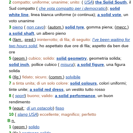
2
compatto; uniforme; unanime; unito:
(
USA
)
the Solid South
, il
Sud compatto (
che vota compatto per i democratici
);
solid
white line
, linea bianca uniforme (
o
continua);
a solid vote
, un
voto unanime
3
pieno
(
non cavo
): (
autom.
)
solid tyre
, gomma piena; (
mecc.
)
a solid shaft
, un albero pieno
4
(
fam.
,
pred.
)
ininterrotto; di fila; di seguito:
I've been waiting for
two hours solid
, ho aspettato due ore di fila; aspetto da ben due
ore
5
(
geom.
)
cubico; solido:
solid geometry
, geometria solida;
solid inch
, pollice cubico (
misura
);
a solid figure
, una figura
solida
6
(
fig.
)
fidato; sicuro;
(
comm.
)
solvibile
7
a tinta unita; di un solo colore:
solid colours
, colori uniformi;
tinte unite;
a solid red dress
, un vestito tutto rosso
8
(
sport
)
buono; valido:
a solid performance
, un buon
rendimento
9
(
equit.
:
di un ostacolo
)
fisso
10
(
slang USA
)
eccellente; magnifico; perfetto
B
n.
1
(
geom.
)
solido