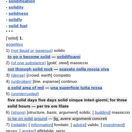
-
solidification
-
solidity
-
solidness
-
solidly
-
solid fuel
* * *
['sɒlɪd]
1.
aggettivo
1)
(not liquid or gaseous)
solido
to go o become solid
—
solidificarsi
2)
(of one substance)
[
gold, steel
] massiccio
cut through solid rock
—
scavato nella roccia viva
3)
(dense)
[
crowd, earth
] compatto
4)
(unbroken)
[
line, expanse
] continuo
a solid area of red
—
una superficie tutta rossa
5)
(uninterrupted)
five solid days five days solid cinque interi giorni; for three
solid hours — per tre ore filate
6)
(strong)
[
structure, basis, argument
] solido; [
building
] massiccio
to be on solid ground
—
fig.
avere argomenti concreti
7)
(reliable)
[
information
] fondato; [
advice
] valido; [
investment
]
sicuro; [
worker
] affidabile, serio