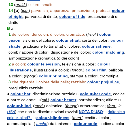
13
(
arald.
)
colore; smalto
14
[u]
(
leg.
)
parvenza, apparenza; presunzione, pretesa:
colour
of right
, parvenza di diritto;
colour of title
, presunzione di un
diritto
B
a.
1
del colore; dei colori; di colori; cromatico:
(
fisiol.
)
colour
vision
, visione del colore;
colour chart
, carta dei colori;
colour
shade
, gradazione (
o
tonalità) di colore;
colour scheme
,
combinazione di colori; disposizione dei colori;
colour matching
,
armonizzazione cromatica (
o
dei colori)
2
a colori:
colour television
, televisione a colori;
colour
illustrations
, illustrazioni a colori; (
fotogr.
)
colour film
, pellicola
a colori; (
tipogr.
)
colour printing
, stampa a colori, cromotipia
3
che riguarda il colore della pelle; razziale:
colour prejudice
,
pregiudizio razziale
●
colour bar
, discriminazione razziale □
colour-bar code
, codice
a barre colorate □ (
mil.
)
colour bearer
, portabandiera; alfiere □
colour-blind
, (
med.
) daltonico; (
fotogr.
) ortocromatico; (
fam.
,
in
USA
) che non fa discriminazioni razziali
NOTA D'USO
: -
daltonic o
colour-blind?-
□
colour-blindness
, (
med.
) cecità ai colori,
acromatopsia; (
anche
) daltonismo □
colour code
, codice a colori