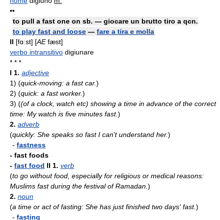
nome
digiuno
m.
••
to pull a fast one on sb. — giocare un brutto tiro a qcn.
to play fast and loose
—
fare a tira e molla
II
[fɑːst] [
AE
fæst]
verbo intransitivo
digiunare
* * *
I
1.
adjective
1)
(
quick-moving: a fast car.
)
2)
(
quick: a fast worker.
)
3)
(
(of a clock, watch etc) showing a time in advance of the correct
time: My watch is five minutes fast.
)
2.
adverb
(
quickly: She speaks so fast I can't understand her.
)
-
fastness
- fast foods
-
fast food
II
1.
verb
(
to go without food, especially for religious or medical reasons:
Muslims fast during the festival of Ramadan.
)
2.
noun
(
a time or act of fasting: She has just finished two days' fast.
)
-
fasting