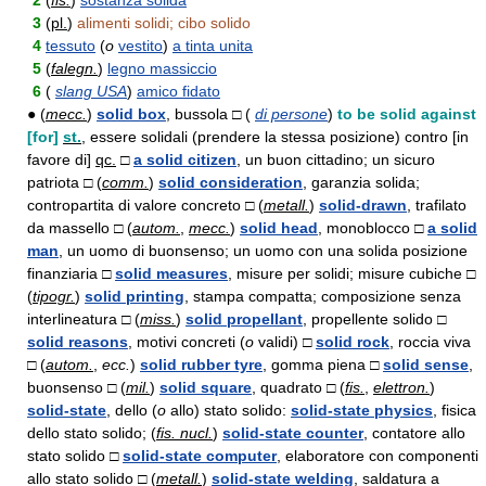
2
(
fis.
)
sostanza solida
3
(
pl.
)
alimenti solidi; cibo solido
4
tessuto
(
o
vestito
)
a tinta unita
5
(
falegn.
)
legno massiccio
6
(
slang USA
)
amico fidato
● (
mecc.
)
solid box
, bussola □ (
di persone
)
to be solid against
[for]
st.
, essere solidali (prendere la stessa posizione) contro [in
favore di]
qc.
□
a solid citizen
, un buon cittadino; un sicuro
patriota □ (
comm.
)
solid consideration
, garanzia solida;
contropartita di valore concreto □ (
metall.
)
solid-drawn
, trafilato
da massello □ (
autom.
,
mecc.
)
solid head
, monoblocco □
a solid
man
, un uomo di buonsenso; un uomo con una solida posizione
finanziaria □
solid measures
, misure per solidi; misure cubiche □
(
tipogr.
)
solid printing
, stampa compatta; composizione senza
interlineatura □ (
miss.
)
solid propellant
, propellente solido □
solid reasons
, motivi concreti (
o
validi) □
solid rock
, roccia viva
□ (
autom.
,
ecc.
)
solid rubber tyre
, gomma piena □
solid sense
,
buonsenso □ (
mil.
)
solid square
, quadrato □ (
fis.
,
elettron.
)
solid-state
, dello (
o
allo) stato solido:
solid-state physics
, fisica
dello stato solido; (
fis. nucl.
)
solid-state counter
, contatore allo
stato solido □
solid-state computer
, elaboratore con componenti
allo stato solido □ (
metall.
)
solid-state welding
, saldatura a