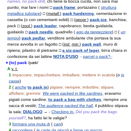
names, no pack-drill
, chi tiene la bocca cucita, non sarà mai
punito; mai fare i nomi □
pack frame
, portazaino (
struttura
metallica tubolare
) □ (
metall.
)
pack hardening
, cementazione in
cassetta (
o
con cementanti solidi) □ (
geogr.
)
pack-ice
, banchisa;
pack □ (
zool.
)
pack leader
, capobranco; bestia guidaiola;
guidaiolo □
pack needle
, quadrello (
ago da tappezziere
) □ (
un
tempo
)
pack pedlar
, venditore ambulante che portava la sua
merce avvolta in un fagotto □ (
ind.
min.
)
pack wall
, muro di
ripiena; pilastro di pietrame □
a six-pack of lager
, birra chiara in
confezione da sei lattine
NOTA D'USO
: -
parcel o pack?-
.
♦ (to) pack
/pæk/
A
v. t.
1
impaccare; impacchettare; imballare; mettere in scatola
(
o
in
casse
)
2
(
anche
to pack in
)
pigiare; riempire; imbottire; stipare;
affollare; gremire:
We were packed in like sardines
, eravamo
pigiati come sardine;
to pack a bag with clothes
, riempire una
sacca di vestiti;
The audience packed the hall
, il pubblico stipava
la sala;
DIALOGO
→ -
Checking in-
Did you pack the bags
yourself?
, ha fatto lei le valigie?
3
formare una muta di
(
cani
)
4
raccogliere
(
le carte da gioco
)
e farne un mazzo