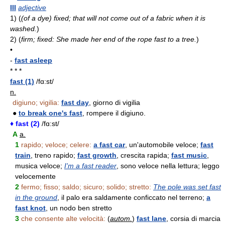
III
adjective
1)
(
(of a dye) fixed; that will not come out of a fabric when it is
washed.
)
2)
(
firm; fixed: She made her end of the rope fast to a tree.
)
•
-
fast asleep
* * *
fast (1)
/fɑ:st/
n.
digiuno; vigilia:
fast day
, giorno di vigilia
●
to break one's fast
, rompere il digiuno.
♦ fast (2)
/fɑ:st/
A
a.
1
rapido; veloce; celere:
a fast car
, un'automobile veloce;
fast
train
, treno rapido;
fast growth
, crescita rapida;
fast music
,
musica veloce;
I'm a fast reader
, sono veloce nella lettura; leggo
velocemente
2
fermo; fisso; saldo; sicuro; solido; stretto:
The pole was set fast
in the ground
, il palo era saldamente conficcato nel terreno;
a
fast knot
, un nodo ben stretto
3
che consente alte velocità:
(
autom.
)
fast lane
, corsia di marcia