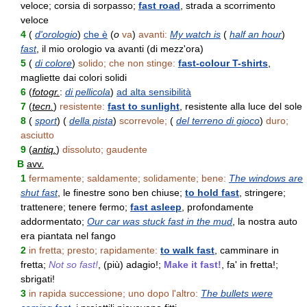
veloce; corsia di sorpasso;
fast road
, strada a scorrimento
veloce
4
(
d'orologio
)
che è
(
o
va
)
avanti:
My watch is
(
half an hour
)
fast
, il mio orologio va avanti (di mezz'ora)
5
(
di colore
)
solido; che non stinge:
fast-colour T-shirts
,
magliette dai colori solidi
6
(
fotogr.
:
di pellicola
)
ad alta sensibilità
7
(
tecn.
)
resistente:
fast to sunlight
, resistente alla luce del sole
8
(
sport
) (
della pista
)
scorrevole;
(
del terreno di gioco
)
duro;
asciutto
9
(
antiq.
)
dissoluto; gaudente
B
avv.
1
fermamente; saldamente; solidamente; bene:
The windows are
shut fast
, le finestre sono ben chiuse;
to hold fast
, stringere;
trattenere; tenere fermo;
fast asleep
, profondamente
addormentato;
Our car was stuck fast in the mud
, la nostra auto
era piantata nel fango
2
in fretta; presto; rapidamente:
to walk fast
, camminare in
fretta;
Not so fast!
, (più) adagio!;
Make it fast!
, fa' in fretta!;
sbrigati!
3
in rapida successione; uno dopo l'altro:
The bullets were