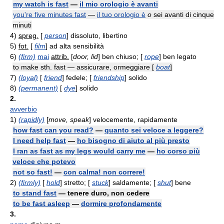
my watch is fast
—
il mio orologio è avanti
you're five minutes fast
—
il tuo orologio è
o
sei avanti di cinque
minuti
4)
spreg.
[
person
] dissoluto, libertino
5)
fot.
[
film
] ad alta sensibilità
6)
(firm)
mai
attrib.
[
door, lid
] ben chiuso; [
rope
] ben legato
to make sth. fast — assicurare, ormeggiare [
boat
]
7)
(loyal)
[
friend
] fedele; [
friendship
] solido
8)
(permanent)
[
dye
] solido
2.
avverbio
1)
(rapidly)
[
move, speak
] velocemente, rapidamente
how fast can you read?
—
quanto sei veloce a leggere?
I need help fast
—
ho bisogno di aiuto al più presto
I ran as fast as my legs would carry me
—
ho corso più
veloce che potevo
not so fast!
—
con calma! non correre!
2)
(firmly)
[
hold
] stretto; [
stuck
] saldamente; [
shut
] bene
to stand fast
— tenere duro, non cedere
to be fast asleep
—
dormire profondamente
3.