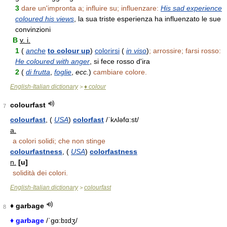
3
dare un'impronta a; influire su; influenzare:
His sad experience
coloured his views
, la sua triste esperienza ha influenzato le sue
convinzioni
B
v. i.
1
(
anche
to colour up
)
colorirsi
(
in viso
)
; arrossire; farsi rosso:
He coloured with anger
, si fece rosso d'ira
2
(
di frutta
,
foglie
,
ecc.
)
cambiare colore.
English-Italian dictionary
♦ colour
>
colourfast
7
colourfast
, (
USA
)
colorfast
/ˈkʌləfɑ:st/
a.
a colori solidi; che non stinge
colourfastness
, (
USA
)
colorfastness
n.
[u]
solidità dei colori.
English-Italian dictionary
colourfast
>
♦ garbage
8
♦ garbage
/ˈgɑ:bɪdʒ/