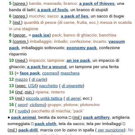
5
(
spreg.
)
banda; masnada; branco:
a pack of thieves
, una
banda di ladri;
a pack of fools
, un branco di stupidi
6
(
spreg.
)
mucchio; sacco:
a pack of lies
, un sacco di bugie
7
(
ind.
)
quantità di pesce (di carne, frutta, ecc.) messa in scatola
in una stagione
8
(
geogr.
, =
pack ice
)
pack; banco di ghiaccio; banchisa
9
(
comm.
)
imballaggio; imballo; confezione; incarto:
vacuum
pack
, imballaggio sottovuoto;
economy pack
, confezione
risparmio
10
(
med.
)
impacco; tampone:
an ice pack
, un impacco di
ghiaccio;
a pack for a wound
, un tampone per una ferita
11
(=
face pack
,
cosmesi
)
maschera
12
mazzo
(
di carte
)
13
(
spec.
USA
)
pacchetto
(
di sigarette
)
14
(
ind.
min.
)
ripiena; rinterro
15
(
mil.
)
piccola unità tattica
(
di aerei
,
ecc.
)
16
(
sport
:
ciclismo
)
gruppo; plotone; plotoncino
17
(
rugby
)
pacchetto di mischia; ‘pack’
●
pack animal
, bestia da soma □ (
mil.
)
pack artillery
, artiglieria
someggiata □
pack cloth
, tela da sacco; tela per imballaggi □
(
mil.
)
pack-drill
, marcia con lo zaino in spalla (
per punizione
):
No