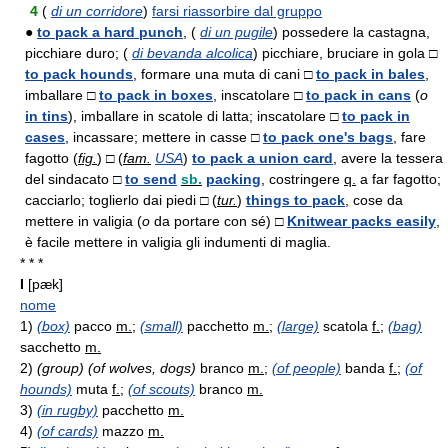
4
(
di un corridore
)
farsi riassorbire dal gruppo
●
to pack a hard punch
, (
di un pugile
) possedere la castagna,
picchiare duro; (
di bevanda alcolica
) picchiare, bruciare in gola □
to pack hounds
, formare una muta di cani □
to pack in bales
,
imballare □
to pack in boxes
, inscatolare □
to pack in cans
(
o
in tins
), imballare in scatole di latta; inscatolare □
to pack in
cases
, incassare; mettere in casse □
to pack one's bags
, fare
fagotto (
fig.
) □ (
fam.
USA
)
to pack a union card
, avere la tessera
del sindacato □
to send
sb.
packing
, costringere
q.
a far fagotto;
cacciarlo; toglierlo dai piedi □ (
tur.
)
things to pack
, cose da
mettere in valigia (
o
da portare con sé) □
Knitwear packs easily
,
è facile mettere in valigia gli indumenti di maglia.
* * *
I
[pæk]
nome
1)
(box)
pacco
m.
;
(small)
pacchetto
m.
;
(large)
scatola
f.
;
(bag)
sacchetto
m.
2)
(group) (of wolves, dogs)
branco
m.
;
(of people)
banda
f.
;
(of
hounds)
muta
f.
;
(of scouts)
branco
m.
3)
(in rugby)
pacchetto
m.
4)
(of cards)
mazzo
m.