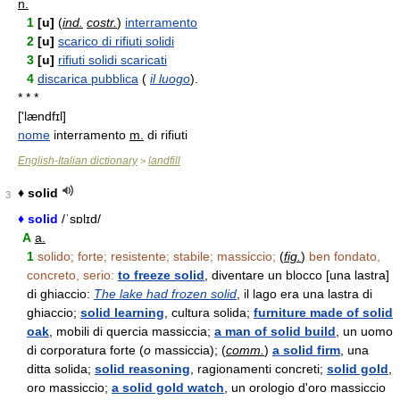
n.
1
[u]
(
ind.
costr.
)
interramento
2
[u]
scarico di rifiuti solidi
3
[u]
rifiuti solidi scaricati
4
discarica pubblica
(
il luogo
).
* * *
['lændfɪl]
nome
interramento
m.
di rifiuti
English-Italian dictionary
landfill
>
♦ solid
3
♦ solid
/ˈsɒlɪd/
A
a.
1
solido; forte; resistente; stabile; massiccio;
(
fig.
)
ben fondato,
concreto, serio:
to freeze solid
, diventare un blocco [una lastra]
di ghiaccio:
The lake had frozen solid
, il lago era una lastra di
ghiaccio;
solid learning
, cultura solida;
furniture made of solid
oak
, mobili di quercia massiccia;
a man of solid build
, un uomo
di corporatura forte (
o
massiccia); (
comm.
)
a solid firm
, una
ditta solida;
solid reasoning
, ragionamenti concreti;
solid gold
,
oro massiccio;
a solid gold watch
, un orologio d'oro massiccio