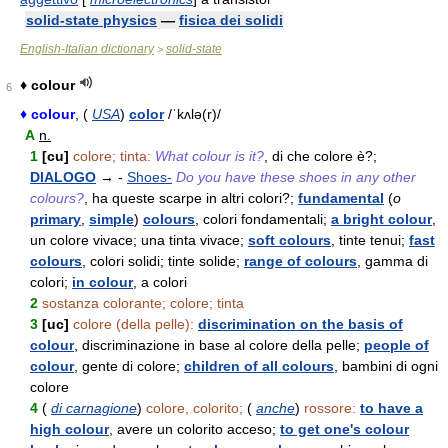
solid-state physics
—
fisica dei solidi
English-Italian dictionary
solid-state
>
♦ colour
6
♦ colour
, (
USA
)
color
/ˈkʌlə(r)/
A
n.
1
[cu]
colore; tinta:
What colour is it?
, di che colore è?;
DIALOGO
→ -
Shoes-
Do you have these shoes in any other
colours?
, ha queste scarpe in altri colori?;
fundamental
(
o
primary
,
simple
)
colours
, colori fondamentali;
a bright colour
,
un colore vivace; una tinta vivace;
soft colours
, tinte tenui;
fast
colours
, colori solidi; tinte solide;
range of colours
, gamma di
colori;
in colour
, a colori
2
sostanza colorante; colore; tinta
3
[uc]
colore (della pelle):
discrimination on the basis of
colour
, discriminazione in base al colore della pelle;
people of
colour
, gente di colore;
children of all colours
, bambini di ogni
colore
4
(
di carnagione
)
colore, colorito;
(
anche
)
rossore:
to have a
high colour
, avere un colorito acceso;
to get one's colour