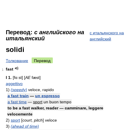
Перевод:
с английского на
с итальянского на
итальянский
английский
solidi
Толкование
Перевод
fast
1
I
1.
[fɑːst] [
AE
fæst]
aggettivo
1)
(speedy)
veloce, rapido
a fast train
—
un espresso
a fast time
—
sport
un buon tempo
to be a fast walker, reader — camminare, leggere
velocemente
2)
sport
[
court, pitch
] veloce
3)
(ahead of time)