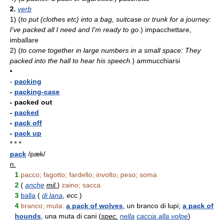
2.
verb
1)
(
to put (clothes etc) into a bag, suitcase or trunk for a journey:
I've packed all I need and I'm ready to go.
)
impacchettare,
imballare
2)
(
to come together in large numbers in a small space: They
packed into the hall to hear his speech.
)
ammucchiarsi
•
-
packing
-
packing-case
- packed out
-
packed
-
pack off
-
pack up
* * *
pack
/pæk/
n.
1
pacco; fagotto; fardello; involto; peso; soma
2
(
anche
mil.
)
zaino; sacca
3
balla
(
di lana
,
ecc.
)
4
branco; muta:
a pack of wolves
, un branco di lupi;
a pack of
hounds
, una muta di cani (
spec.
nella
caccia alla volpe
)