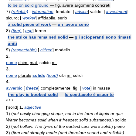
to be on solid ground
—
fig.
avere argomenti concreti
7)
(reliable)
[
information
] fondato; [
advice
] valido; [
investment
]
sicuro; [
worker
] affidabile, serio
a solid piece of work
—
un lavoro serio
8)
(firm)
[
grip
] fermo
the strike has remained solid
—
gli scioperanti sono rimasti
uniti
9)
(respectable)
[
citizen
] modello
2.
nome
chim.
mat.
solido
m.
3.
nome
plurale
solids
(food)
cibi
m.
solidi
4.
avverbio
[
freeze
] completamente;
fig.
[
vote
] in massa
the play is booked solid
—
lo spettacolo è esaurito
* * *
['solid]
1.
adjective
1)
(
not easily changing shape; not in the form of liquid or gas:
Water becomes solid when it freezes; solid substances.
)
solido
2)
(
not hollow: The tyres of the earliest cars were solid.
)
pieno
3)
(
firm and strongly made (and therefore sound and reliable):