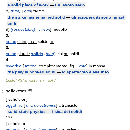
a solid piece of work
—
un lavoro serio
8)
(firm)
[
grip
] fermo
the strike has remained solid
—
gli scioperanti sono rimasti
uniti
9)
(respectable)
[
citizen
] modello
2.
nome
chim.
mat.
solido
m.
3.
nome
plurale
solids
(food)
cibi
m.
solidi
4.
avverbio
[
freeze
] completamente;
fig.
[
vote
] in massa
the play is booked solid
—
lo spettacolo è esaurito
English-Italian dictionary
solid
>
solid-state
5
[ˌsɒlɪd'steɪt]
aggettivo
[
microelectronics
] a transistor
solid-state physics
—
fisica dei solidi
* * *
[ˌsɒlɪd'steɪt]
aggettivo
[
microelectronics
] a transistor