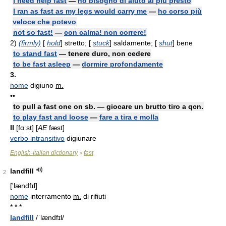
I need help fast
—
ho bisogno di aiuto al più presto
I ran as fast as my legs would carry me
—
ho corso più
veloce che potevo
not so fast!
—
con calma! non correre!
2)
(firmly)
[
hold
] stretto; [
stuck
] saldamente; [
shut
] bene
to stand fast
— tenere duro, non cedere
to be fast asleep
—
dormire profondamente
3.
nome
digiuno
m.
••
to pull a fast one on sb. — giocare un brutto tiro a qcn.
to play fast and loose
—
fare a tira e molla
II
[fɑːst] [
AE
fæst]
verbo intransitivo
digiunare
English-Italian dictionary
fast
>
landfill
2
['lændfɪl]
nome
interramento
m.
di rifiuti
* * *
landfill
/ˈlændfɪl/