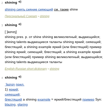
shining
2
shining сиять сияние сияющий
см. также
shine
Персональный Сократ
shining
>
shining
3
[ˈʃaɪnɪŋ]
shining pres. p. от shine shining великолепный; выдающийся;
shining talents выдающиеся таланты shining яркий; сияющий;
блестящий; a shining example яркий (или блестящий) пример
shining яркий; сияющий; блестящий; a shining example яркий
(или блестящий) пример shining великолепный; выдающийся;
shining talents выдающиеся таланты
English-Russian short dictionary
shining
>
shining
4
ˈʃaɪnɪŋ
прил.
1)
яркий
;
сияющий
;
блестящий
a shining
example
≈ яркий/блестящий
пример
Syn:
blazing
,
glaring