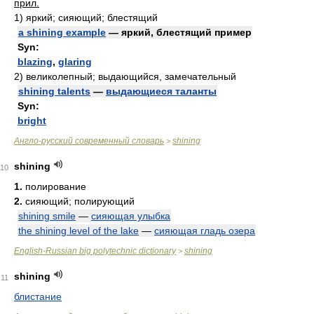
прил.
1)
яркий; сияющий; блестящий
a shining example
— яркий, блестящий пример
Syn:
blazing
,
glaring
2)
великолепный; выдающийся, замечательный
shining talents
—
выдающиеся таланты
Syn:
bright
Англо-русский современный словарь
shining
>
shining
10
1.
полирование
2.
сияющий; полирующий
shining smile
—
сияющая улыбка
the shining level of the lake
—
сияющая гладь озера
English-Russian big polytechnic dictionary
shining
>
shining
11
блистание