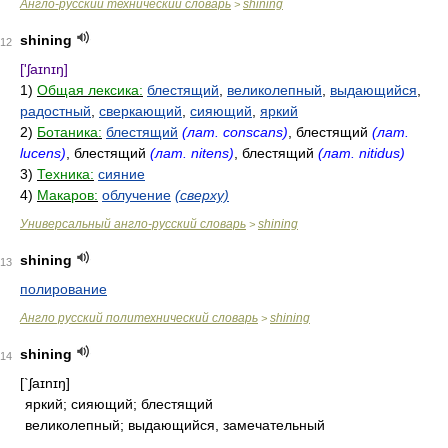
Англо-русский технический словарь
shining
>
shining
12
['ʃaɪnɪŋ]
1)
Общая лексика:
блестящий
,
великолепный
,
выдающийся
,
радостный
,
сверкающий
,
сияющий
,
яркий
2)
Ботаника:
блестящий
(лат. conscans)
, блестящий
(лат.
lucens)
, блестящий
(лат. nitens)
, блестящий
(лат. nitidus)
3)
Техника:
сияние
4)
Макаров:
облучение
(сверху)
Универсальный англо-русский словарь
shining
>
shining
13
полирование
Англо русский политехнический словарь
shining
>
shining
14
[`ʃaɪnɪŋ]
яркий; сияющий; блестящий
великолепный; выдающийся, замечательный