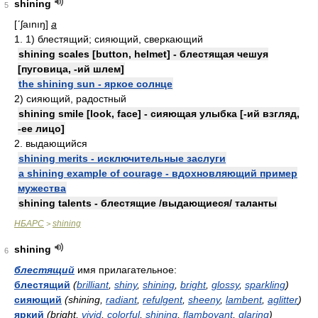
shining
5
[ʹʃaınıŋ]
a
1. 1) блестящий; сияющий, сверкающий
shining scales [button, helmet] - блестящая чешуя
[пуговица, -ий шлем]
the shining sun - яркое солнце
2) сияющий, радостный
shining smile [look, face] - сияющая улыбка [-ий взгляд,
-ее лицо]
2. выдающийся
shining merits - исключительные заслуги
a shining example of courage - вдохновляющий пример
мужества
shining talents - блестящие /выдающиеся/ таланты
НБАРС
shining
>
shining
6
блестящий
имя прилагательное:
блестящий
(
brilliant
,
shiny
,
shining
,
bright
,
glossy
,
sparkling
)
сияющий
(shining,
radiant
,
refulgent
,
sheeny
,
lambent
,
aglitter
)
яркий
(bright,
vivid
,
colorful
,
shining
,
flamboyant
,
glaring
)