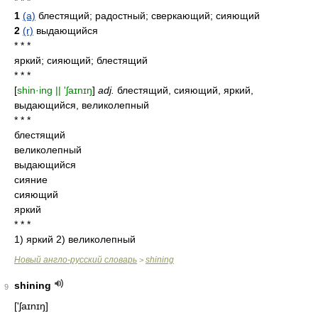
* * *
1
(a)
блестящий; радостный; сверкающий; сияющий
2
(r)
выдающийся
* * *
яркий; сияющий; блестящий
* * *
[
shin·ing || 'ʃaɪnɪŋ
]
adj.
блестящий, сияющий, яркий,
выдающийся, великолепный
* * *
блестящий
великолепный
выдающийся
сияние
сияющий
яркий
* * *
1) яркий 2) великолепный
Новый англо-русский словарь
shining
>
shining
9
['ʃaɪnɪŋ]