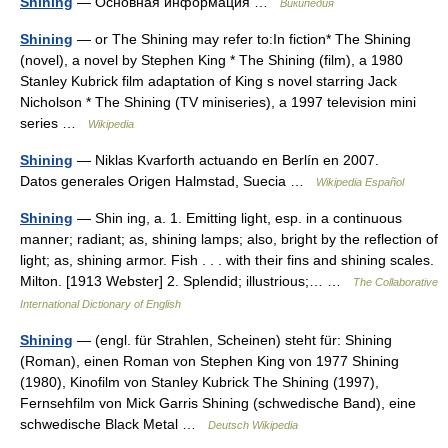
Shining
— Основная информация …
Википедия
Shining
— or The Shining may refer to:In fiction* The Shining
(novel), a novel by Stephen King * The Shining (film), a 1980
Stanley Kubrick film adaptation of King s novel starring Jack
Nicholson * The Shining (TV miniseries), a 1997 television mini
series …
Wikipedia
Shining
— Niklas Kvarforth actuando en Berlín en 2007.
Datos generales Origen Halmstad, Suecia …
Wikipedia Español
Shining
— Shin ing, a. 1. Emitting light, esp. in a continuous
manner; radiant; as, shining lamps; also, bright by the reflection of
light; as, shining armor. Fish . . . with their fins and shining scales.
Milton. [1913 Webster] 2. Splendid; illustrious;… …
The Collaborative
International Dictionary of English
Shining
— (engl. für Strahlen, Scheinen) steht für: Shining
(Roman), einen Roman von Stephen King von 1977 Shining
(1980), Kinofilm von Stanley Kubrick The Shining (1997),
Fernsehfilm von Mick Garris Shining (schwedische Band), eine
schwedische Black Metal …
Deutsch Wikipedia