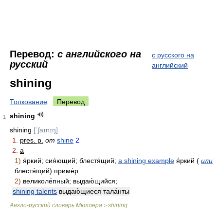
Перевод:
с английского на
с русского на
русский
английский
shining
Толкование
Перевод
shining
1
shining
[ˊʃaɪnɪŋ]
1.
pres. p.
от
shine
2
2.
a
1)
я́ркий; сия́ющий; блестя́щий;
а shining example
я́ркий (
или
блестя́щий) приме́р
2)
великоле́пный; выдаю́щийся;
shining talents
выдаю́щиеся тала́нты
Англо-русский словарь Мюллера
shining
>