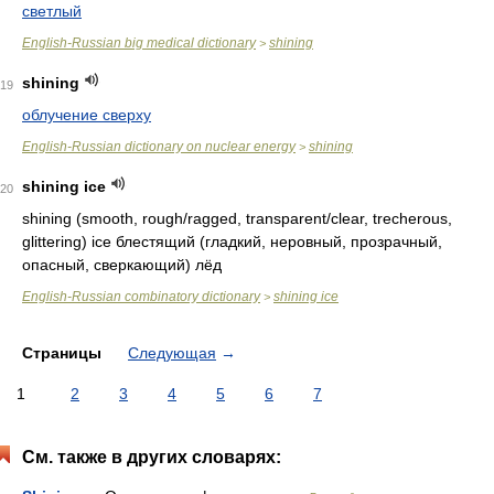
светлый
English-Russian big medical dictionary
shining
>
shining
19
облучение сверху
English-Russian dictionary on nuclear energy
shining
>
shining ice
20
shining (smooth, rough/ragged, transparent/clear, trecherous,
glittering) ice
блестящий (гладкий, неровный, прозрачный,
опасный, сверкающий) лёд
English-Russian combinatory dictionary
shining ice
>
Страницы
Следующая
→
1
2
3
4
5
6
7
См. также в других словарях: