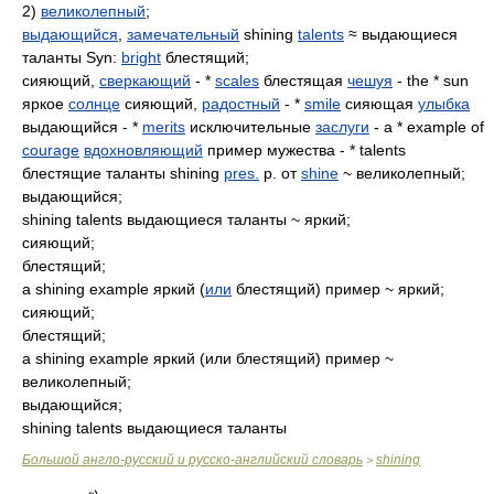
2)
великолепный
;
выдающийся
,
замечательный
shining
talents
≈ выдающиеся
таланты Syn:
bright
блестящий;
сияющий,
сверкающий
- *
scales
блестящая
чешуя
- the * sun
яркое
солнце
сияющий,
радостный
- *
smile
сияющая
улыбка
выдающийся - *
merits
исключительные
заслуги
- a * example of
courage
вдохновляющий
пример мужества - * talents
блестящие таланты shining
pres.
p. от
shine
~ великолепный;
выдающийся;
shining talents выдающиеся таланты ~ яркий;
сияющий;
блестящий;
a shining example яркий (
или
блестящий) пример ~ яркий;
сияющий;
блестящий;
a shining example яркий (или блестящий) пример ~
великолепный;
выдающийся;
shining talents выдающиеся таланты
Большой англо-русский и русско-английский словарь
shining
>