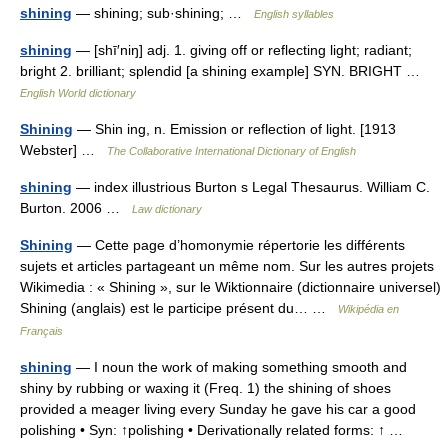
shining
— shining; sub·shining; …
English syllables
shining
— [shī′niŋ] adj. 1. giving off or reflecting light; radiant;
bright 2. brilliant; splendid [a shining example] SYN. BRIGHT …
English World dictionary
Shining
— Shin ing, n. Emission or reflection of light. [1913
Webster] …
The Collaborative International Dictionary of English
shining
— index illustrious Burton s Legal Thesaurus. William C.
Burton. 2006 …
Law dictionary
Shining
— Cette page d’homonymie répertorie les différents
sujets et articles partageant un même nom. Sur les autres projets
Wikimedia : « Shining », sur le Wiktionnaire (dictionnaire universel)
Shining (anglais) est le participe présent du… …
Wikipédia en
Français
shining
— I noun the work of making something smooth and
shiny by rubbing or waxing it (Freq. 1) the shining of shoes
provided a meager living every Sunday he gave his car a good
polishing • Syn: ↑polishing • Derivationally related forms: ↑ …