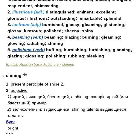
resplendent; shimmering
2.
illustrious (adj.)
distinguished; eminent; excellent;
glorious; illustrious; outstanding; remarkable; splendid
3.
lustrous (adj.)
burnished; glassy; gleaming; glistening;
glossy; lustrous; polished; sheeny; shiny
4.
beaming (verb)
beaming; blazing; burning; gleaming;
glowing; radiating; shining
5.
polishing (verb)
buffing; burnishing; furbishing; glancing;
glazing; glossing; polishing; rubbing; sleeking
English-Russian base dictionary
shining
>
shining
8
1.
present participle
of shine 2.
2.
adjective
1)
яркий; сияющий; блестящий; а shining example яркий (или
блестящий) пример
2)
великолепный; выдающийся; shining talents выдающиеся
таланты
Syn:
bright