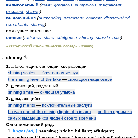
великолепный
(
great
,
gorgeous
,
sumptuous
,
magnificent
,
excellent
,
shining
)
выдающийся
(
outstanding
,
prominent
,
eminent
,
distinguished
,
remarkable
,
shining
)
имя существительное:
сияние
(
radiance
,
shine
,
effulgence
,
shining
,
sparkle
,
halo
)
Англо-русский синонимический словарь
shining
>
shining
7
1.
a
блестящий; сияющий, сверкающий
shining scales
—
блестящая чешуя
the shining level of the lake
—
сияющая гладь озера
2.
a
сияющий, радостный
shining smile
—
сияющая улыбка
3.
a
выдающийся
shining merits
—
исключительные заслуги
he was one of the shining lights of h is age
—
он был одним из
самых выдающихся людей своего времени
Синонимический ряд:
1.
bright (adj.)
beaming; bright; brilliant; effulgent;
incandescent; lambent; lucent; luminous; radiant; refulgent;