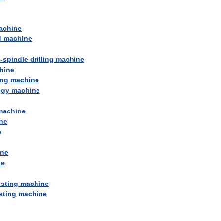
achine
d
machine
e
-
spindle
drilling
machine
hine
ing
machine
ogy
machine
machine
ne
e
ine
ne
esting
machine
sting
machine