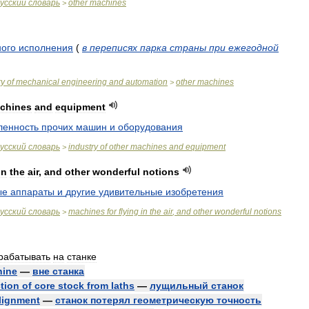
усский
словарь
other
machines
>
ого
исполнения
(
в
переписях
парка
страны
при
ежегодной
ry
of
mechanical
engineering
and
automation
other
machines
>
chines
and
equipment
енность
прочих
машин
и
оборудования
усский
словарь
industry
of
other
machines
and
equipment
>
in
the
air
,
and
other
wonderful
notions
ые
аппараты
и
другие
удивительные
изобретения
усский
словарь
machines
for
flying
in
the
air
,
and
other
wonderful
notions
>
рабатывать
на
станке
hine
—
вне
станка
tion
of
core
stock
from
laths
—
лущильный
станок
lignment
—
станок
потерял
геометрическую
точность