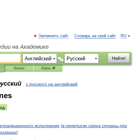
Запомнить сайт
Словарь на свой сайт
RU
едии на Академике
Найти!
Книги
Игры ⚽
русский
с русского на английский
ines
од
етрадиционного
исполнения
(
в
переписях
парка
страны
при
ризации
)