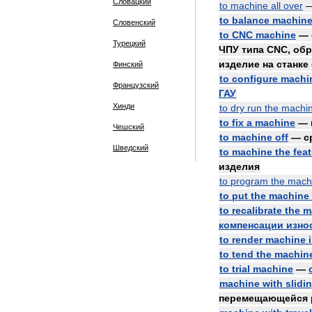
Словацкий
to
machine
all
over
to
balance
machin
Словенский
to
CNC
machine
—
Турецкий
ЧПУ
типа
CNC
,
обр
изделие
на
станке
Финский
to
configure
machi
Французский
ГАУ
Хинди
to
dry
run
the
machi
to
fix
a
machine
—
Чешский
to
machine
off
—
с
Шведский
to
machine
the
fea
изделия
to
program
the
mach
to
put
the
machine
to
recalibrate
the
m
компенсации
изно
to
render
machine
to
tend
the
machin
to
trial
machine
—
machine
with
slidi
перемещающейся