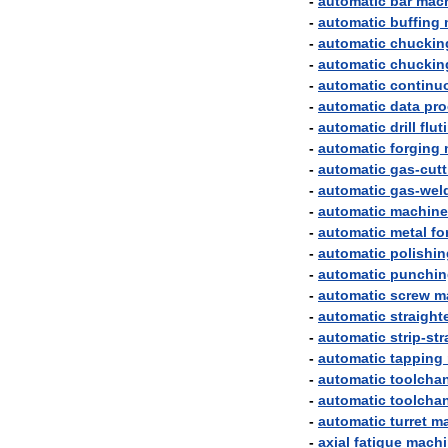
-
automatic
bar
mac
-
automatic
buffing
-
automatic
chuckin
-
automatic
chuckin
-
automatic
continu
-
automatic
data
pro
-
automatic
drill
flut
-
automatic
forging
-
automatic
gas
-
cutt
-
automatic
gas
-
wel
-
automatic
machine
-
automatic
metal
fo
-
automatic
polishin
-
automatic
punchin
-
automatic
screw
m
-
automatic
straight
-
automatic
strip
-
str
-
automatic
tapping
-
automatic
toolcha
-
automatic
toolcha
-
automatic
turret
ma
-
axial
fatigue
machi