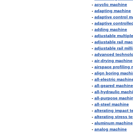
-
acyclic
machine
-
adapting
machine
-
adaptive
control
m
-
adaptive
controlle
-
adding
machine
-
adjustable
multipl
-
adjustable
rail
mac
-
adjustable
rail
mill
-
advanced
technol
-
air
-
drying
machine
-
airspace
profiling
-
align
boring
machi
-
all
-
electric
machin
-
all
-
geared
machine
-
all
-
hydraulic
mach
-
all
-
purpose
machi
-
all
-
steel
machine
-
alterating
impact
t
-
alterating
stress
te
-
aluminum
machine
-
analog
machine