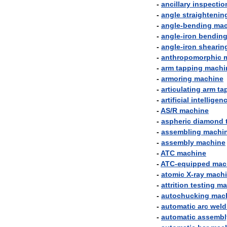
-
ancillary
inspectio
-
angle
straightenin
-
angle
-
bending
mac
-
angle
-
iron
bendin
-
angle
-
iron
shearin
-
anthropomorphic
-
arm
tapping
machi
-
armoring
machine
-
articulating
arm
ta
-
artificial
intelligen
-
AS
/
R
machine
-
aspheric
diamond
-
assembling
machi
-
assembly
machine
-
ATC
machine
-
ATC
-
equipped
mac
-
atomic
X
-
ray
mach
-
attrition
testing
ma
-
autochucking
mac
-
automatic
arc
weld
-
automatic
assembl