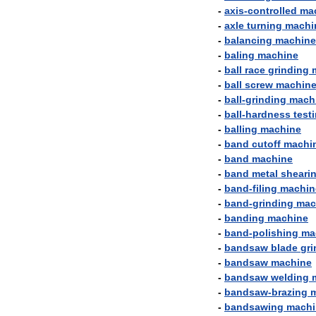
-
axis
-
controlled
ma
-
axle
turning
machi
-
balancing
machine
-
baling
machine
-
ball
race
grinding
-
ball
screw
machin
-
ball
-
grinding
mach
-
ball
-
hardness
test
-
balling
machine
-
band
cutoff
machi
-
band
machine
-
band
metal
sheari
-
band
-
filing
machin
-
band
-
grinding
mac
-
banding
machine
-
band
-
polishing
ma
-
bandsaw
blade
gri
-
bandsaw
machine
-
bandsaw
welding
-
bandsaw
-
brazing
-
bandsawing
machi