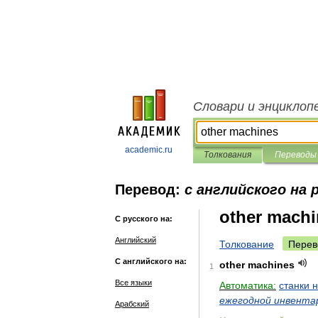
Словари и энциклоп
academic.ru
Толкования
Переводы
Перевод:
с английского на 
other mach
С русского на:
Английский
Толкование
Перев
С английского на:
other
machines
1
Все языки
Автоматика:
станки
н
ежегодной
инвента
Арабский