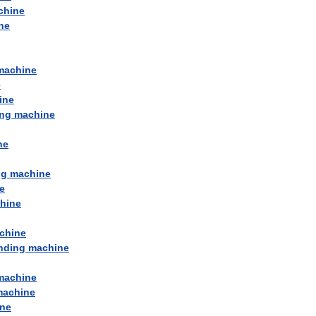
chine
ne
machine
e
ine
ing
machine
ne
ng
machine
e
hine
chine
nding
machine
machine
machine
ne