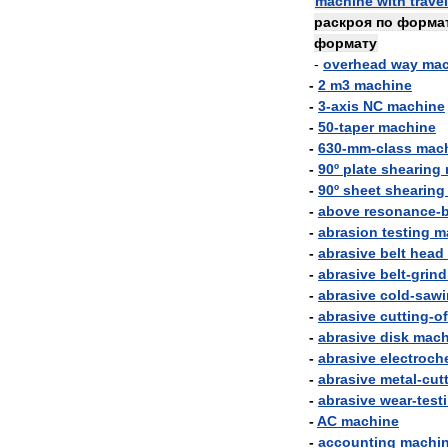
machine
with
trave
раскроя
по
форма
формату
-
overhead
way
mac
-
2
m3
machine
-
3
-
axis
NC
machine
-
50
-
taper
machine
-
630
-
mm
-
class
mac
-
90º
plate
shearing
-
90º
sheet
shearing
-
above
resonance
-
-
abrasion
testing
m
-
abrasive
belt
head
-
abrasive
belt
-
grind
-
abrasive
cold
-
sawi
-
abrasive
cutting
-
of
-
abrasive
disk
mach
-
abrasive
electroch
-
abrasive
metal
-
cut
-
abrasive
wear
-
test
-
AC
machine
-
accounting
machi