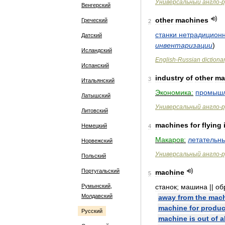
Универсальный
англо
-
р
Венгерский
other
machines
Греческий
2
станки
нетрадиционн
Датский
инвентаризации
)
Исландский
English
-
Russian
dictiona
Испанский
industry
of
other
ma
3
Итальянский
Экономика:
промышл
Латышский
Универсальный
англо
-
р
Литовский
machines
for
flying
Немецкий
4
Макаров:
летательн
Норвежский
Универсальный
англо
-
р
Польский
Португальский
machine
5
Румынский,
станок
;
машина
||
об
Молдавский
away
from
the
mac
machine
for
produc
Русский
machine
is
out
of
a