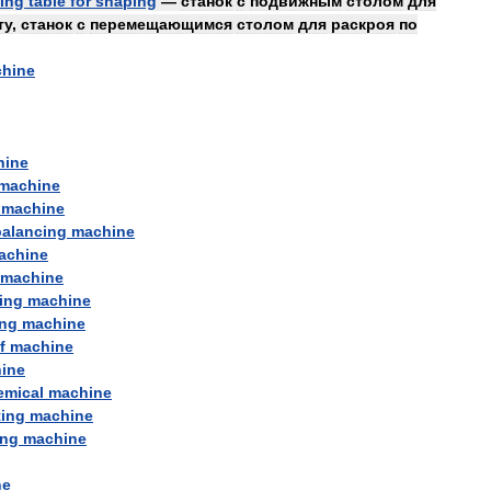
ling
table
for
shaping
—
станок
с
подвижным
столом
для
ту
,
станок
с
перемещающимся
столом
для
раскроя
по
hine
hine
machine
machine
balancing
machine
achine
machine
ing
machine
ng
machine
f
machine
ine
emical
machine
ting
machine
ing
machine
ne