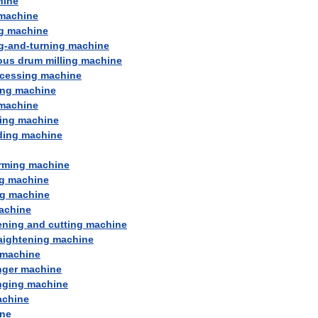
hine
machine
g
machine
g
-
and
-
turning
machine
ous
drum
milling
machine
cessing
machine
ing
machine
machine
ing
machine
ding
machine
rming
machine
g
machine
g
machine
achine
ening
and
cutting
machine
aightening
machine
machine
nger
machine
nging
machine
chine
ne