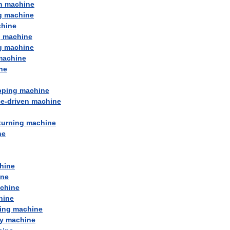
n
machine
g
machine
hine
g
machine
g
machine
machine
ne
pping
machine
ce
-
driven
machine
turning
machine
ne
hine
ine
chine
hine
ing
machine
y
machine