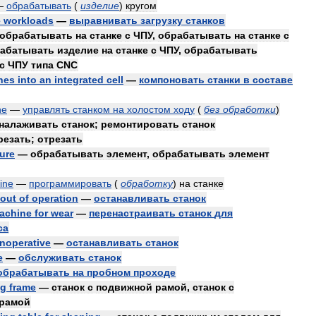
—
обрабатывать
(
изделие
)
кругом
e
workloads
—
выравнивать
загрузку
станков
обрабатывать
на
станке
с
ЧПУ
,
обрабатывать
на
станке
с
абатывать
изделие
на
станке
с
ЧПУ
,
обрабатывать
с
ЧПУ
типа
CNC
nes
into
an
integrated
cell
—
компоновать
станки
в
составе
ne
—
управлять
станком
на
холостом
ходу
(
без
обработки
)
налаживать
станок
;
ремонтировать
станок
резать
;
отрезать
ture
—
обрабатывать
элемент
,
обрабатывать
элемент
ine
—
программировать
(
обработку
)
на
станке
out
of
operation
—
останавливать
станок
achine
for
wear
—
перенастраивать
станок
для
са
inoperative
—
останавливать
станок
e
—
обслуживать
станок
обрабатывать
на
пробном
проходе
ng
frame
—
станок
с
подвижной
рамой
,
станок
с
рамой