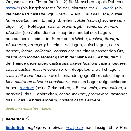
Ort, wo sich ein Tier aufhält). – 2) für Menschen: a) als Ruheort:
stratum
(als hingebreitetes Polster, Matratze etc.). –
cubīle
(als
bleibende Ruhestätte; vgl. »Bett«). – ein L. auf der Erde,
cubile
humi positum:
sein L. mit jmd. teilen,
cubile (cubilia) sociare cum
alqo.
– b) = Feldlager:
castra, ōrum,
n. pl.
–
tentoria, ōrum,
n.
pl.
pelles
(die Zelte, die den Hauptbestandteil des Lagers
ausmachen). – ein L. im Sommer, im Winter,
aestiva, ōrum,
n.
pl.
;hiberna, ōrum,
n. pl.
– ein L. schlagen, aufschlagen,
castra
ponere, locare, collocare, constituere:
an einem passenden Ort,
castra loco idoneo facere:
ganz in der Nähe der Feinde, dem L.
der Feinde gegenüber,
castra sua paene hostium castris iungere;
castra castris hostium conferre:
ein doppeltes L. auff chlagen,
castra bifariam facere:
zwei L. einander gegenüber aufschlagen,
bina castra ex adverso constituere:
wo sein Lager aufgeschlagen
haben,
tendere
(seine Zelte haben, z.B.
sub vallo, extra vallum, in
angusto):
das L. abbrechen,
castra movere, promovere, proferre:
das L. des Feindes erobern,
hostem castris exuere.
deutsch-lateinisches
Lager
>
liederlich
6
liederlich
,
neglegens,
in etwas,
in alqa re
(nachlässig übh. v. Pers.