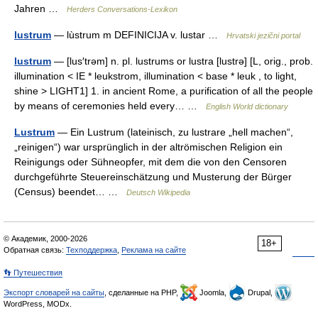
Jahren …
Herders Conversations-Lexikon
lustrum
— lùstrum m DEFINICIJA v. lustar …
Hrvatski jezični portal
lustrum
— [lus′trəm] n. pl. lustrums or lustra [lustrə] [L, orig., prob.
illumination < IE * leukstrom, illumination < base * leuk , to light,
shine > LIGHT1] 1. in ancient Rome, a purification of all the people
by means of ceremonies held every… …
English World dictionary
Lustrum
— Ein Lustrum (lateinisch, zu lustrare „hell machen“,
„reinigen“) war ursprünglich in der altrömischen Religion ein
Reinigungs oder Sühneopfer, mit dem die von den Censoren
durchgeführte Steuereinschätzung und Musterung der Bürger
(Census) beendet… …
Deutsch Wikipedia
© Академик, 2000-2026
18+
Обратная связь:
Техподдержка
,
Реклама на сайте
👣 Путешествия
Экспорт словарей на сайты
, сделанные на PHP,
Joomla,
Drupal,
WordPress, MODx.