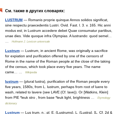
См. также в других словарях:
LUSTRUM
— Romanis proprie quinque Annos solidos significat,
sine respectu praecedentis Lustri. Ovid. Fast. l. 3. v. 165. Hic anni
modus est; in Lustrum accedere debet Quae consumatur partibus,
unae dies. Vide quoque infra Olympias. A lustrando: quod semel…
…
Hofmann J. Lexicon universale
Lustrum
— Lustrum, in ancient Rome, was originally a sacrifice
for expiation and purification offered by one of the censors of
Rome in the name of the Roman people at the close of the taking
of the census, which took place every five years. The name
came… …
Wikipedia
lustrum
— (plural lustra), purification of the Roman people every
five years, 1580s, from L. lustrum, perhaps from root of luere to
wash, related to lavere (see LAVE (Cf. lave)). Or [Watkins, Klein]
from PIE *leuk stro , from base *leuk light, brightness …
Etymology
dictionary
Lustrum
— Lus trum, n.; pl. E. {Lustrums}, L. {Lustra}. [L. Cf. 2d &