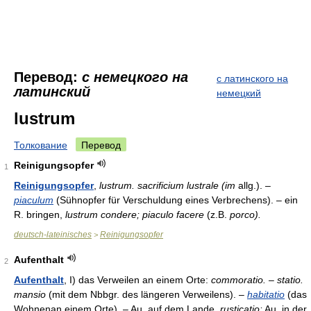
Перевод:
с немецкого на
с латинского на
латинский
немецкий
lustrum
Толкование
Перевод
Reinigungsopfer
1
Reinigungsopfer
,
lustrum. sacrificium lustrale (im
allg.). –
piaculum
(Sühnopfer für Verschuldung eines Verbrechens). – ein
R. bringen,
lustrum condere; piaculo facere
(z.B.
porco).
deutsch-lateinisches
Reinigungsopfer
>
Aufenthalt
2
Aufenthalt
, I) das Verweilen an einem Orte:
commoratio. – statio.
mansio
(mit dem Nbbgr. des längeren Verweilens). –
habitatio
(das
Wohnenan einem Orte). – Au. auf dem Lande,
rusticatio:
Au. in der