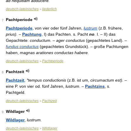
ad nequitiam adducere.
deutsch-lateinisches
liederlich
>
Pachtperiode
7
Pachtperiode
, von vier oder fünf Jahren,
lustrum
(z.B. frühere,
prius).
–
Pachtung
, I) das Pachten. s. Pacht
no
.
I. – II) das
Gepachtete:
conductum. – ager conductus
(gepachtetes Land). –
fundus conductus
(gepachtetes Grundstück). – große Pachtungen
haben,
magnas arationes conductas habere.
deutsch-lateinisches
Pachtperiode
>
Pachtzeit
8
Pachtzeit
,
*tempus conductionis
(z.B. ist um,
circumactum est).
–
eine P. von vier od. fünf Jahren,
lustrum.
–
Pachtzins
, s.
Pachtgeld.
deutsch-lateinisches
Pachtzeit
>
Wildlager
9
Wildlager
,
lustrum.
deutsch-lateinisches
Wildlager
>