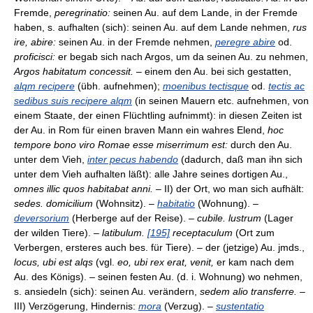
Fremde,
peregrinatio:
seinen Au. auf dem Lande, in der Fremde
haben, s. aufhalten (sich): seinen Au. auf dem Lande nehmen,
rus
ire, abire:
seinen Au. in der Fremde nehmen,
peregre abire
od.
proficisci:
er begab sich nach Argos, um da seinen Au. zu nehmen,
Argos habitatum concessit.
– einem den Au. bei sich gestatten,
alqm recipere
(übh. aufnehmen);
moenibus tectisque
od.
tectis ac
sedibus suis recipere alqm
(in seinen Mauern etc. aufnehmen, von
einem Staate, der einen Flüchtling aufnimmt): in diesen Zeiten ist
der Au. in Rom für einen braven Mann ein wahres Elend,
hoc
tempore bono viro Romae esse miserrimum est:
durch den Au.
unter dem Vieh,
inter pecus habendo
(dadurch, daß man ihn sich
unter dem Vieh aufhalten läßt): alle Jahre seines dortigen Au.,
omnes illic quos habitabat anni.
– II) der Ort, wo man sich aufhält:
sedes. domicilium
(Wohnsitz). –
habitatio
(Wohnung). –
deversorium
(Herberge auf der Reise). –
cubile. lustrum
(Lager
der wilden Tiere). –
latibulum.
[195]
receptaculum
(Ort zum
Verbergen, ersteres auch bes. für Tiere). – der (jetzige) Au. jmds.,
locus, ubi est alqs
(vgl.
eo, ubi rex erat, venit,
er kam nach dem
Au. des Königs). – seinen festen Au. (d. i. Wohnung) wo nehmen,
s. ansiedeln (sich): seinen Au. verändern,
sedem alio transferre.
–
III) Verzögerung, Hindernis:
mora
(Verzug). –
sustentatio