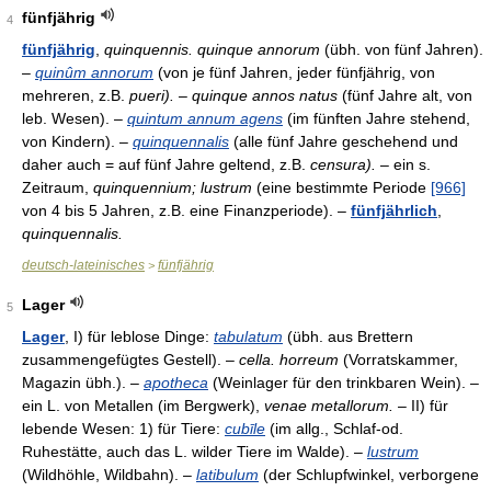
fünfjährig
4
fünfjährig
,
quinquennis. quinque annorum
(übh. von fünf Jahren).
–
quinûm annorum
(von je fünf Jahren, jeder fünfjährig, von
mehreren, z.B.
pueri). – quinque annos natus
(fünf Jahre alt, von
leb. Wesen). –
quintum annum agens
(im fünften Jahre stehend,
von Kindern). –
quinquennalis
(alle fünf Jahre geschehend und
daher auch = auf fünf Jahre geltend, z.B.
censura).
– ein s.
Zeitraum,
quinquennium; lustrum
(eine bestimmte Periode
[966]
von 4 bis 5 Jahren, z.B. eine Finanzperiode). –
fünfjährlich
,
quinquennalis.
deutsch-lateinisches
fünfjährig
>
Lager
5
Lager
, I) für leblose Dinge:
tabulatum
(übh. aus Brettern
zusammengefügtes Gestell). –
cella. horreum
(Vorratskammer,
Magazin übh.). –
apotheca
(Weinlager für den trinkbaren Wein). –
ein L. von Metallen (im Bergwerk),
venae metallorum.
– II) für
lebende Wesen: 1) für Tiere:
cubīle
(im allg., Schlaf-od.
Ruhestätte, auch das L. wilder Tiere im Walde). –
lustrum
(Wildhöhle, Wildbahn). –
latibulum
(der Schlupfwinkel, verborgene