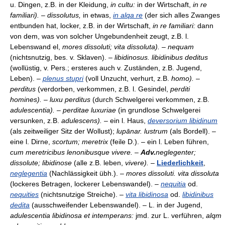
u. Dingen, z.B. in der Kleidung,
in cultu:
in der Wirtschaft,
in re
familiari). – dissolutus,
in etwas,
in alqa re
(der sich alles Zwanges
entbunden hat, locker, z.B. in der Wirtschaft,
in re familiari:
dann
von dem, was von solcher Ungebundenheit zeugt, z.B. l.
Lebenswand el,
mores dissoluti; vita dissoluta). – nequam
(nichtsnutzig, bes. v. Sklaven). –
libidinosus. libidinibus deditus
(wollüstig, v. Pers.; ersteres auch v. Zuständen, z.B. Jugend,
Leben). –
plenus stupri
(voll Unzucht, verhurt, z.B.
homo). –
perditus
(verdorben, verkommen, z.B. l. Gesindel,
perditi
homines). – luxu perditus
(durch Schwelgerei verkommen, z.B.
adulescentia). – perditae luxuriae
(in grundlose Schwelgerei
versunken, z.B.
adulescens).
– ein l. Haus,
deversorium libidinum
(als zeitweiliger Sitz der Wollust);
lupānar. lustrum
(als Bordell). –
eine l. Dirne,
scortum; meretrix
(feile D.). – ein l. Leben führen,
cum meretricibus lenonibusque vivere.
–
Adv.
neglegenter;
dissolute; libidinose
(alle z.B. leben,
vivere).
–
Liederlichkeit
,
neglegentia
(Nachlässigkeit übh.). –
mores dissoluti. vita dissoluta
(lockeres Betragen, lockerer Lebenswandel). –
nequitia
od.
nequities
(nichtsnutzige Streiche). –
vita libidinosa
od.
libidinibus
dedita
(ausschweifender Lebenswandel). – L. in der Jugend,
adulescentia libidinosa et intemperans:
jmd. zur L. verführen,
alqm