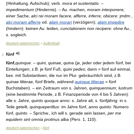
(Hinhaltung, Aufschub); verb.
mora et sustentatio. –
impedimentum
(Hindernis). – Au. machen,
moram interponere;
einer Sache,
alci rei moram facere, afferre, inferre, obicere:
jmdm.,
alci moram afferre
od.
alqm morari
(verzögern);
alqm impedire
(hindern): keinen Au. leiden,
cunctationem non recipere:
ohne Au.,
s. sogleich.
deutsch-lateinisches
Aufenthalt
>
fünf
3
fünf,
quinque. – quini, quinae, quina
(je, jeder oder jedem fünf, bei
Einteilungen; z.B. je fünf Fuß,
quini pedes;
dann = fünf auf einmal,
bes. mit Substantiven, die nur im Plur. gebräuchlich sind, z.B.
quinae litterae,
fünf Briefe, während
quinque litterae
= fünf
Buchstaben). – ein Zeitraum von s. Jahren,
quinquennium; lustrum
(eine bestimmte Periode, z.B. Finanzperiode von 4 bis 5 Jahren):
alle s. Jahre,
quinto quoque anno:
s. Jahre alt, s. fünfjährig: in s.
Teile geteilt,
quinquepertītus:
im Jahre fünf,
anno quinto:
Numero
fünf,
quinto.
– Sprichw., ich will s. gerade sein lassen,
per me
equidem sint omnia protinus alba (Pers.
1, 110).
deutsch-lateinisches
fünf
>