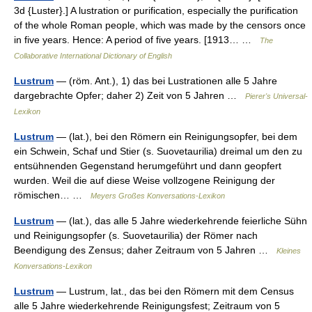
3d {Luster}.] A lustration or purification, especially the purification
of the whole Roman people, which was made by the censors once
in five years. Hence: A period of five years. [1913… …
The
Collaborative International Dictionary of English
Lustrum
— (röm. Ant.), 1) das bei Lustrationen alle 5 Jahre
dargebrachte Opfer; daher 2) Zeit von 5 Jahren …
Pierer's Universal-
Lexikon
Lustrum
— (lat.), bei den Römern ein Reinigungsopfer, bei dem
ein Schwein, Schaf und Stier (s. Suovetaurilia) dreimal um den zu
entsühnenden Gegenstand herumgeführt und dann geopfert
wurden. Weil die auf diese Weise vollzogene Reinigung der
römischen… …
Meyers Großes Konversations-Lexikon
Lustrum
— (lat.), das alle 5 Jahre wiederkehrende feierliche Sühn
und Reinigungsopfer (s. Suovetaurilia) der Römer nach
Beendigung des Zensus; daher Zeitraum von 5 Jahren …
Kleines
Konversations-Lexikon
Lustrum
— Lustrum, lat., das bei den Römern mit dem Census
alle 5 Jahre wiederkehrende Reinigungsfest; Zeitraum von 5