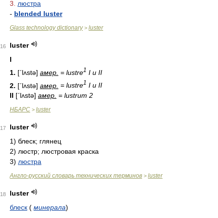
3.
люстра
-
blended luster
Glass technology dictionary
luster
>
luster
16
I
1
1.
[ʹlʌstə]
амер.
= lustre
I и II
1
2.
[ʹlʌstə]
амер.
= lustre
I и II
II
[ʹlʌstə]
амер.
= lustrum 2
НБАРС
luster
>
luster
17
1)
блеск; глянец
2)
люстр; люстровая краска
3)
люстра
Англо-русский словарь технических терминов
luster
>
luster
18
блеск
(
минерала
)