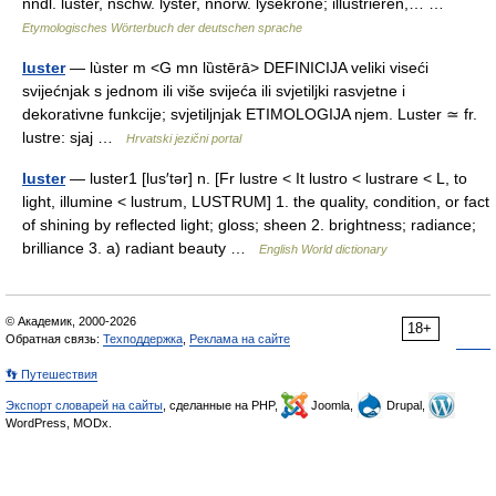
nndl. luster, nschw. lyster, nnorw. lysekrone; illustrieren,… …
Etymologisches Wörterbuch der deutschen sprache
luster
— lùster m <G mn lȕstērā> DEFINICIJA veliki viseći
svijećnjak s jednom ili više svijeća ili svjetiljki rasvjetne i
dekorativne funkcije; svjetiljnjak ETIMOLOGIJA njem. Luster ≃ fr.
lustre: sjaj …
Hrvatski jezični portal
luster
— luster1 [lus′tər] n. [Fr lustre < It lustro < lustrare < L, to
light, illumine < lustrum, LUSTRUM] 1. the quality, condition, or fact
of shining by reflected light; gloss; sheen 2. brightness; radiance;
brilliance 3. a) radiant beauty …
English World dictionary
© Академик, 2000-2026
18+
Обратная связь:
Техподдержка
,
Реклама на сайте
👣 Путешествия
Экспорт словарей на сайты
, сделанные на PHP,
Joomla,
Drupal,
WordPress, MODx.