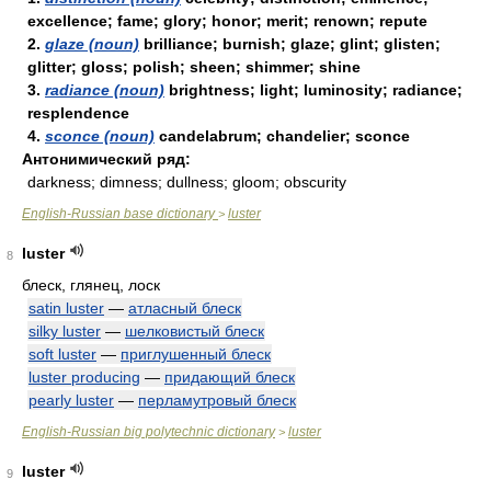
excellence; fame; glory; honor; merit; renown; repute
2.
glaze (noun)
brilliance; burnish; glaze; glint; glisten;
glitter; gloss; polish; sheen; shimmer; shine
3.
radiance (noun)
brightness; light; luminosity; radiance;
resplendence
4.
sconce (noun)
candelabrum; chandelier; sconce
Антонимический ряд:
darkness; dimness; dullness; gloom; obscurity
English-Russian base dictionary
luster
>
luster
8
блеск, глянец, лоск
satin luster
—
атласный блеск
silky luster
—
шелковистый блеск
soft luster
—
приглушенный блеск
luster producing
—
придающий блеск
pearly luster
—
перламутровый блеск
English-Russian big polytechnic dictionary
luster
>
luster
9