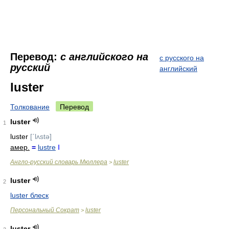
Перевод:
с английского на
с русского на
русский
английский
luster
Толкование
Перевод
luster
1
luster
[ˊlʌstə]
амер.
=
lustre
Ⅰ
Англо-русский словарь Мюллера
luster
>
luster
2
luster блеск
Персональный Сократ
luster
>
luster