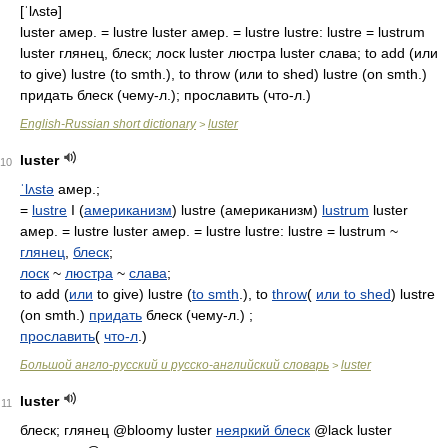
[ˈlʌstə]
luster амер. = lustre luster амер. = lustre lustre: lustre = lustrum
luster глянец, блеск; лоск luster люстра luster слава; to add (или
to give) lustre (to smth.), to throw (или to shed) lustre (on smth.)
придать блеск (чему-л.); прославить (что-л.)
English-Russian short dictionary
luster
>
luster
10
ˈlʌstə
амер.;
=
lustre
I (
американизм
) lustre (американизм)
lustrum
luster
амер. = lustre luster амер. = lustre lustre: lustre = lustrum ~
глянец
,
блеск
;
лоск
~
люстра
~
слава
;
to add (
или
to give) lustre (
to smth
.), to
throw
(
или to shed
) lustre
(on smth.)
придать
блеск (чему-л.) ;
прославить
(
что-л
.)
Большой англо-русский и русско-английский словарь
luster
>
luster
11
блеск; глянец
@bloomy luster
неяркий блеск
@lack luster