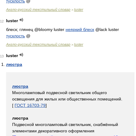
тусклость
@
Англо-русский текстильный словар
luster
>
luster
12
блеск; глянец
@bloomy luster
неяркий блеск
@lack luster
тусклость
@
Англо-русский текстильный словар
luster
>
luster
13
люстра
люстра
Многоламповый подвесной светильник общего
освещения для жилых или общественных помещений.
[
ГОСТ 16703-79
]
люстра
Подвесной многоламповый светильник, снабжённый
элементами декоративного оформления