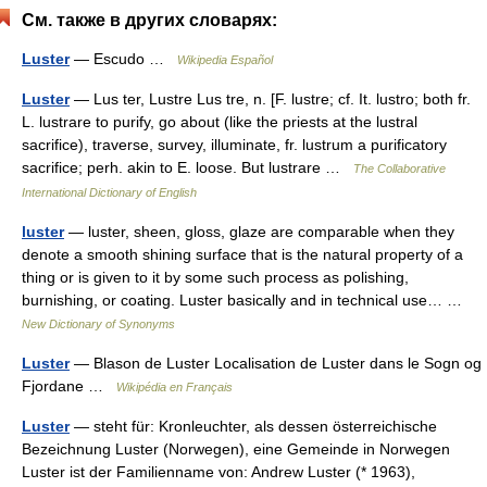
См. также в других словарях:
Luster
— Escudo …
Wikipedia Español
Luster
— Lus ter, Lustre Lus tre, n. [F. lustre; cf. It. lustro; both fr.
L. lustrare to purify, go about (like the priests at the lustral
sacrifice), traverse, survey, illuminate, fr. lustrum a purificatory
sacrifice; perh. akin to E. loose. But lustrare …
The Collaborative
International Dictionary of English
luster
— luster, sheen, gloss, glaze are comparable when they
denote a smooth shining surface that is the natural property of a
thing or is given to it by some such process as polishing,
burnishing, or coating. Luster basically and in technical use… …
New Dictionary of Synonyms
Luster
— Blason de Luster Localisation de Luster dans le Sogn og
Fjordane …
Wikipédia en Français
Luster
— steht für: Kronleuchter, als dessen österreichische
Bezeichnung Luster (Norwegen), eine Gemeinde in Norwegen
Luster ist der Familienname von: Andrew Luster (* 1963),