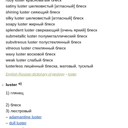
ruby luster красноватый блеск
satiny luster шелковистый [атласный] блеск
shining luster сияющий блеск
silky luster шелковистый [атласный] блеск
soapy luster жирный блеск
splendent luster сверкающий [очень яркий] блеск
submetallic luster полуметаллический блеск
subvitreous luster полустеклянный блеск
vitreous luster стеклянный блеск
waxy luster восковой блеск
weak luster слабый блеск
lusterless лишённый блеска, матовый, тусклый
English-Russian dictionary of geology
luster
>
luster
4
1) глянец
2) блеск
3) люстровый
–
adamantine luster
–
dull luster