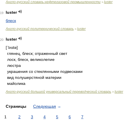
Англо-русский словарь нефтегазовой промышленности
luster
>
luster
19
блеск
Англо русский политехнический словарь
luster
>
luster
20
[`lʌstə]
глянец, блеск; отраженный свет
лоск, блеск, великолепие
люстра
украшения со стеклянными подвесками
вид полушерстяной материи
майолика
Англо-русский большой универсальный переводческий словарь
luster
>
Страницы
Следующая
→
1
2
3
4
5
6
7