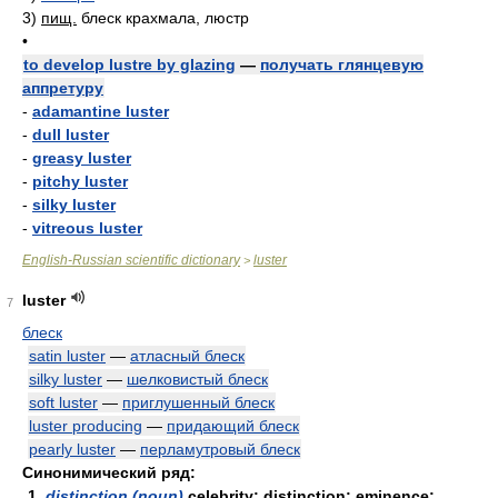
3)
пищ.
блеск крахмала, люстр
•
to develop lustre by glazing
—
получать глянцевую
аппретуру
-
adamantine luster
-
dull luster
-
greasy luster
-
pitchy luster
-
silky luster
-
vitreous luster
English-Russian scientific dictionary
luster
>
luster
7
блеск
satin luster
—
атласный блеск
silky luster
—
шелковистый блеск
soft luster
—
приглушенный блеск
luster producing
—
придающий блеск
pearly luster
—
перламутровый блеск
Синонимический ряд:
1.
distinction (noun)
celebrity; distinction; eminence;