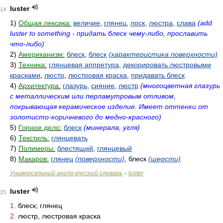
luster
14
1)
Общая лексика:
величие
,
глянец
,
лоск
,
люстра
,
слава
(add
luster to something - придать блеск чему-либо, прославить
что-либо)
2)
Американизм:
блеск
,
блеск
(характеристика поверхности)
3)
Техника:
глянцевая аппретура
,
декорировать люстровыми
красками
,
люстр
,
люстровая краска
,
придавать блеск
4)
Архитектура:
глазурь
,
сияние
,
люстр
(многоцветная глазурь
с металлическим или перламутровым отливом,
покрывающая керамическое изделие. Имеет оттенки от
золотисто-коричневого до медно-красного)
5)
Горное дело:
блеск
(минерала, угля)
6)
Текстиль:
глянцевать
7)
Полимеры:
блестящий
,
глянцевый
8)
Макаров:
глянец
(поверхности)
, блеск
(шерсти)
Универсальный англо-русский словарь
luster
>
luster
15
1.
блеск; глянец
2.
люстр, люстровая краска