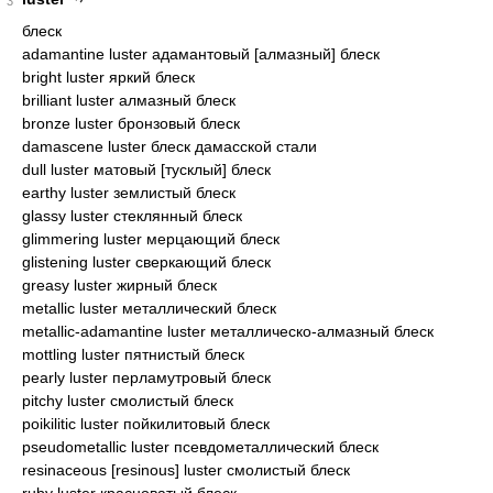
3
блеск
adamantine luster адамантовый [алмазный] блеск
bright luster яркий блеск
brilliant luster алмазный блеск
bronze luster бронзовый блеск
damascene luster блеск дамасской стали
dull luster матовый [тусклый] блеск
earthy luster землистый блеск
glassy luster стеклянный блеск
glimmering luster мерцающий блеск
glistening luster сверкающий блеск
greasy luster жирный блеск
metallic luster металлический блеск
metallic-adamantine luster металлическо-алмазный блеск
mottling luster пятнистый блеск
pearly luster перламутровый блеск
pitchy luster смолистый блеск
poikilitic luster пойкилитовый блеск
pseudometallic luster псевдометаллический блеск
resinaceous [resinous] luster смолистый блеск