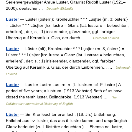
Serienvergewaltiger Ahrue Luster, Gitarrist Rudolf Luster (1921–
2000), deutscher …
Deutsch Wikipedia
Lüster
— Luster (österr.); Kronleuchter * * * Lụs|ter 〈m. 3; österr.〉
= Lüster * * * Lụ̈s|ter [frz. lustre = Glanz (lat. lustrare = beleuchten,
erhellen)], der; s, : 1) irisierender, glänzender, ggf. farbiger
Überzug auf Keramik u. Glas, der durch… …
Universal-Lexikon
Luster
— Lüster (alt); Kronleuchter * * * Lụs|ter 〈m. 3; österr.〉 =
Lüster * * * Lụ̈s|ter [frz. lustre = Glanz (lat. lustrare = beleuchten,
erhellen)], der; s, : 1) irisierender, glänzender, ggf. farbiger
Überzug auf Keramik u. Glas, der durch Einbrennen… …
Universal-
Lexikon
Luster
— Lus ter Lustre Lus tre, n. [L. lustrum: cf. F. lustre.] A
period of five years; a lustrum. [1913 Webster] Both of us have
closed the tenth luster. Bolingbroke. [1913 Webster] …
The
Collaborative International Dictionary of English
Lüster
— Sm Kronleuchter erw. fach. (18. Jh.) Entlehnung.
Entlehnt aus frz. lustre, das aus it. lustro kommt und ursprünglich
Glanz bedeutet (zu l. lūstrāre erleuchten ). Ebenso ne. lustre,