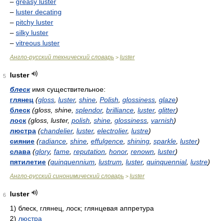
–
greasy luster
–
luster decating
–
pitchy luster
–
silky luster
–
vitreous luster
Англо-русский технический словарь
luster
>
luster
5
блеск
имя существительное:
глянец
(
gloss
,
luster
,
shine
,
Polish
,
glossiness
,
glaze
)
блеск
(gloss, shine,
splendor
,
brilliance
,
luster
,
glitter
)
лоск
(gloss, luster,
polish
,
shine
,
glossiness
,
varnish
)
люстра
(
chandelier
,
luster
,
electrolier
,
lustre
)
сияние
(
radiance
,
shine
,
effulgence
,
shining
,
sparkle
,
luster
)
слава
(
glory
,
fame
,
reputation
,
honor
,
renown
,
luster
)
пятилетие
(
quinquennium
,
lustrum
,
luster
,
quinquennial
,
lustre
)
Англо-русский синонимический словарь
luster
>
luster
6
1)
блеск, глянец, лоск; глянцевая аппретура
2)
люстра