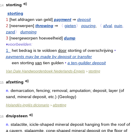
storting
14
storting
1
[het afdragen van geld]
payment
⇒
deposit
2
[neerwerpen]
throwing
⇒
〈
gieten
〉
pouring
,
〈
afval
,
puin
,
zand
〉
dumping
3
[neergeworpen hoeveelheid]
dump
♦
voorbeelden:
1
het bedrag is te voldoen
door
storting of overschrijving
•
payments may be made by deposit or transfer
een storting
van
tien gulden
•
a ten-guilder deposit
Van Dale Handwoordenboek Nederlands-Engels
storting
>
afzetting
15
n.
demarcation, fencing; removal, amputation; deposit, layer (of
sand, mineral deposit, etc.) (Geology)
Holandés-inglés dicionario
afzetting
>
druipsteen
16
n.
stalactite, icicle-shaped mineral deposit hanging from the roof of
a cavern, stalagmite, cone-shaped mineral deposit on the floor of