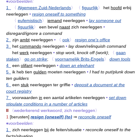
♦
voorbeelden:
1
〈
Algemeen Zuid-Nederlands
〉
〈
figuurlijk
〉
het
hoofd
erbij
neerleggen
•
resign oneself to something
〈
eufemistisch
〉
iemand
neerleggen
•
lay someone out
〈
figuurlijk
〉
een bevel
naast
zich neerleggen
•
disregard/ignore a command
2
zijn
ambt
neerleggen
•
〈
ook
〉
resign one's office
3
het
commando
neerleggen
•
lay down/relinquish command
het
werk
neerleggen
•
stop work, knock off (work)
;
〈
gaan
staken
〉
go on strike
;
〈
voornamelijk Brits-Engels
〉
down tools
4
een
olifant
neerleggen
•
down an elephant
5
ik heb tien
gulden
moeten neerleggen
•
I had to put/plunk down
ten guilders
6
een
stuk
neerleggen ter griffie
•
deposit a document at the
court registry
7
voorwaarden
in
een aantal artikelen neerleggen
•
set down
stipulate conditions in a number of articles
II
〈wederkerend werkwoord; zich neerleggen〉
1
[berusten]
resign (oneself) (to)
⇒
reconcile oneself
♦
voorbeelden:
1
zich neerleggen
bij
de feiten/situatie
•
reconcile oneself to the
facts/situation