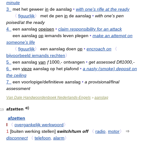
minute
3
met het geweer
in
de aanslag
•
with one's rifle at the ready
〈
figuurlijk
〉
met de pen
in
de aanslag
•
with one's pen
poised/at the ready
4
een aanslag
opeisen
•
claim responsibility for an attack
een aanslag
op
iemands leven plegen
•
make an attempt on
someone's life
〈
figuurlijk
〉
een aanslag doen
op
•
encroach on
〈
bijvoorbeeld iemands rechten
〉
5
een aanslag
van
ƒ1000,- ontvangen
•
get assessed Dfl1000,-
6
een
vieze
aanslag op het plafond
•
a nasty (smoke) deposit on
the ceiling
7
een voorlopige/definitieve aanslag
•
a provisional/final
assessment
Van Dale Handwoordenboek Nederlands-Engels
aanslag
>
afzetten
19
afzetten
I
〈
overgankelijk werkwoord
〉
1
[buiten werking stellen]
switch/turn off
〈
radio
,
motor
〉
⇒
disconnect
〈
telefoon
,
alarm
〉