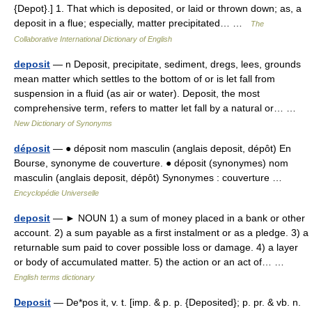
{Depot}.] 1. That which is deposited, or laid or thrown down; as, a
deposit in a flue; especially, matter precipitated… …
The
Collaborative International Dictionary of English
deposit
— n Deposit, precipitate, sediment, dregs, lees, grounds
mean matter which settles to the bottom of or is let fall from
suspension in a fluid (as air or water). Deposit, the most
comprehensive term, refers to matter let fall by a natural or… …
New Dictionary of Synonyms
déposit
— ● déposit nom masculin (anglais deposit, dépôt) En
Bourse, synonyme de couverture. ● déposit (synonymes) nom
masculin (anglais deposit, dépôt) Synonymes : couverture …
Encyclopédie Universelle
deposit
— ► NOUN 1) a sum of money placed in a bank or other
account. 2) a sum payable as a first instalment or as a pledge. 3) a
returnable sum paid to cover possible loss or damage. 4) a layer
or body of accumulated matter. 5) the action or an act of… …
English terms dictionary
Deposit
— De*pos it, v. t. [imp. & p. p. {Deposited}; p. pr. & vb. n.