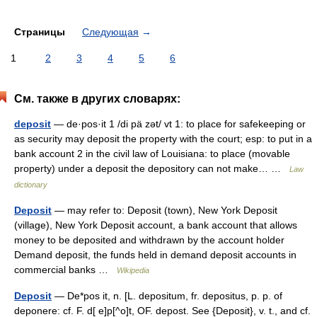
Страницы
Следующая
→
1
2
3
4
5
6
См. также в других словарях:
deposit
— de·pos·it 1 /di pä zət/ vt 1: to place for safekeeping or
as security may deposit the property with the court; esp: to put in a
bank account 2 in the civil law of Louisiana: to place (movable
property) under a deposit the depository can not make… …
Law
dictionary
Deposit
— may refer to: Deposit (town), New York Deposit
(village), New York Deposit account, a bank account that allows
money to be deposited and withdrawn by the account holder
Demand deposit, the funds held in demand deposit accounts in
commercial banks …
Wikipedia
Deposit
— De*pos it, n. [L. depositum, fr. depositus, p. p. of
deponere: cf. F. d[ e]p[^o]t, OF. depost. See {Deposit}, v. t., and cf.