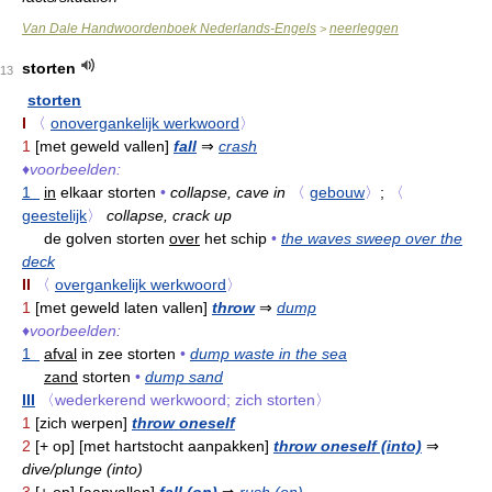
Van Dale Handwoordenboek Nederlands-Engels
neerleggen
>
storten
13
storten
I
〈
onovergankelijk werkwoord
〉
1
[met geweld vallen]
fall
⇒
crash
♦
voorbeelden:
1
in
elkaar storten
•
collapse, cave in
〈
gebouw
〉
;
〈
geestelijk
〉
collapse, crack up
de golven storten
over
het schip
•
the waves sweep over the
deck
II
〈
overgankelijk werkwoord
〉
1
[met geweld laten vallen]
throw
⇒
dump
♦
voorbeelden:
1
afval
in zee storten
•
dump waste in the sea
zand
storten
•
dump sand
III
〈wederkerend werkwoord; zich storten〉
1
[zich werpen]
throw oneself
2
[+ op] [met hartstocht aanpakken]
throw oneself (into)
⇒
dive/plunge (into)