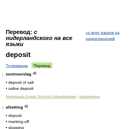
Перевод:
с
со всех языков на
нидерландского на все
нидерландский
языки
deposit
Толкование
Перевод
zoutneerslag
1
• deposit of salt
• saline deposit
Nederlands-Engels Technisch Woordenboek
zoutneerslag
>
afzetting
2
• deposit
• marking-off
• stopping