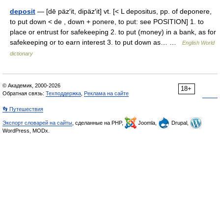
deposit
— [dē päz′it, dipäz′it] vt. [< L depositus, pp. of deponere,
to put down < de , down + ponere, to put: see POSITION] 1. to
place or entrust for safekeeping 2. to put (money) in a bank, as for
safekeeping or to earn interest 3. to put down as… …
English World
dictionary
© Академик, 2000-2026
18+
Обратная связь:
Техподдержка
,
Реклама на сайте
👣 Путешествия
Экспорт словарей на сайты
, сделанные на PHP,
Joomla,
Drupal,
WordPress, MODx.