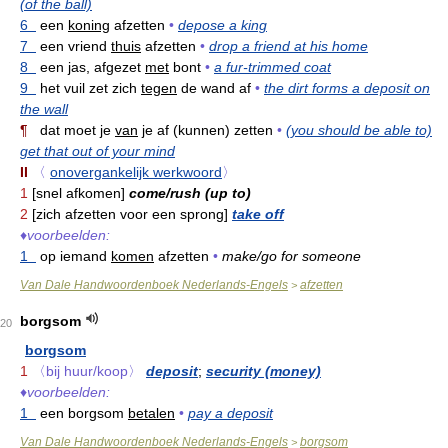
(of the ball)
6
een
koning
afzetten
•
depose a king
7
een vriend
thuis
afzetten
•
drop a friend at his home
8
een jas, afgezet
met
bont
•
a fur-trimmed coat
9
het vuil zet zich
tegen
de wand af
•
the dirt forms a deposit on
the wall
¶
dat moet je
van
je af (kunnen) zetten
•
(you should be able to)
get that out of your mind
II
〈
onovergankelijk werkwoord
〉
1
[snel afkomen]
come/rush (up to)
2
[zich afzetten voor een sprong]
take off
♦
voorbeelden:
1
op iemand
komen
afzetten
•
make/go for someone
Van Dale Handwoordenboek Nederlands-Engels
afzetten
>
borgsom
20
borgsom
1
〈bij huur/koop〉
deposit
;
security (money)
♦
voorbeelden:
1
een borgsom
betalen
•
pay a deposit
Van Dale Handwoordenboek Nederlands-Engels
borgsom
>